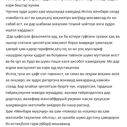
кори бештар кунем.
Чуноне худи шумо ҳам мушоҳида намудед Ислоҳ минбари озоду
новобаста аст ва ҳақиқату воқеиятро мегӯяду менависад.Аз ин
сабаб аст, ки дар шабакаи маҷозии тоҷикӣ ҷойгоҳи хоси худро
ишғол кардааст.
Дар ҳафтсоли фаъолияти худ, ки ба хотири гуфтани сухани ҳақ ва
ошкор сохтани ҷиноятҳои мақомот борҳо мавриди ҳамлаҳои
ҳакерӣ ҳам қарор гирифтем,ҳеҷ гоҳ аз ин роҳ мунсариф
нашудем,чунки қудрат ва бозувони тавонои шумо муттакои мост
ва ба ҷуз аз Худо ва шумо пеши касе ҳисобот намедиҳем. Мо дар
иҷрои масъулият ва кори худ мустақилем.
Ислоҳ тули ин ҳафт сол тавонист, ки симо ва чеҳраи воқеии хеле
аз онҳоеро, ки худро дигаргуна вонамуд мекарданд,намоён
созад. Бар алайҳи ҷиноятҳои бузрге чун, коррупсия, гардиши
ғайриқонунии маводи мухаддир, аҳкоми ғайриодилона дар
додгоҳҳо, вазифаву мансабфурушӣ,умуман нақзи ҳуқуқҳои
шаҳрвандон матолиби зиёдеро ба нашр расонд.
Ҳам «Минбари муҳоҷир» ва ҳам «Номаҳо аз ноҳияҳо ва ҳам
матолиби таҳлилии «Ислоҳ», аз ҷониби шумо дустону ҳаводорон
бо истиқболи гарм рӯбарӯ мешаванд.