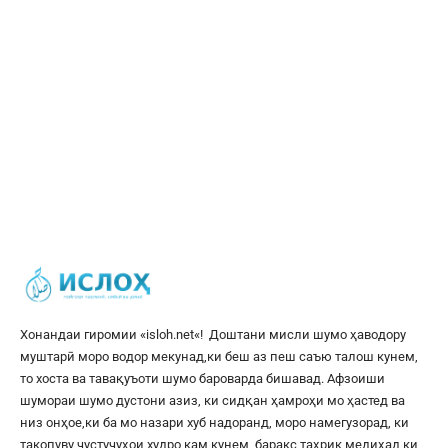
Хонандаи гиромии «
isloh.net
«! Доштани мисли шумо ҳаводору
муштарӣ моро водор мекунад,ки беш аз пеш саъю талош кунем,
то хоста ва тавақуъоти шумо бароварда бишавад. Афзоиши
шумораи шумо дустони азиз, ки сидқан ҳамроҳи мо ҳастед ва
низ онҳое,ки ба мо назари хуб надоранд, моро намегузорад, ки
такопуву ҷустуҷуҳои худро кам кунем, баракс таҳрик медиҳад,ки