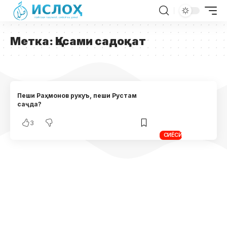
Метка:
Қасами садоқат
Пеши Раҳмонов рукуъ, пеши Рустам
саҷда?
3
СИЁСӢ