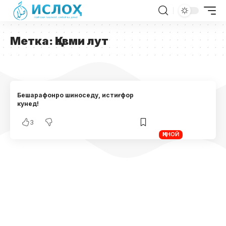
Метка:
Қавми лут
Бешарафонро шиноседу, истиғфор
кунед!
3
ҶИНОӢ