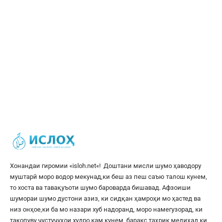
Хонандаи гиромии «
isloh.net
«! Доштани мисли шумо ҳаводору
муштарӣ моро водор мекунад,ки беш аз пеш саъю талош кунем,
то хоста ва тавақуъоти шумо бароварда бишавад. Афзоиши
шумораи шумо дустони азиз, ки сидқан ҳамроҳи мо ҳастед ва
низ онҳое,ки ба мо назари хуб надоранд, моро намегузорад, ки
такопуву ҷустуҷуҳои худро кам кунем, баракс таҳрик медиҳад,ки