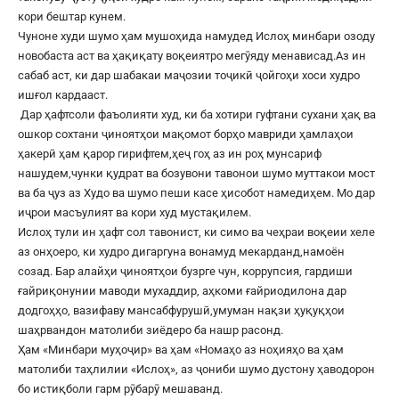
кори бештар кунем.
Чуноне худи шумо ҳам мушоҳида намудед Ислоҳ минбари озоду
новобаста аст ва ҳақиқату воқеиятро мегӯяду менависад.Аз ин
сабаб аст, ки дар шабакаи маҷозии тоҷикӣ ҷойгоҳи хоси худро
ишғол кардааст.
Дар ҳафтсоли фаъолияти худ, ки ба хотири гуфтани сухани ҳақ ва
ошкор сохтани ҷиноятҳои мақомот борҳо мавриди ҳамлаҳои
ҳакерӣ ҳам қарор гирифтем,ҳеҷ гоҳ аз ин роҳ мунсариф
нашудем,чунки қудрат ва бозувони тавонои шумо муттакои мост
ва ба ҷуз аз Худо ва шумо пеши касе ҳисобот намедиҳем. Мо дар
иҷрои масъулият ва кори худ мустақилем.
Ислоҳ тули ин ҳафт сол тавонист, ки симо ва чеҳраи воқеии хеле
аз онҳоеро, ки худро дигаргуна вонамуд мекарданд,намоён
созад. Бар алайҳи ҷиноятҳои бузрге чун, коррупсия, гардиши
ғайриқонунии маводи мухаддир, аҳкоми ғайриодилона дар
додгоҳҳо, вазифаву мансабфурушӣ,умуман нақзи ҳуқуқҳои
шаҳрвандон матолиби зиёдеро ба нашр расонд.
Ҳам «Минбари муҳоҷир» ва ҳам «Номаҳо аз ноҳияҳо ва ҳам
матолиби таҳлилии «Ислоҳ», аз ҷониби шумо дустону ҳаводорон
бо истиқболи гарм рӯбарӯ мешаванд.