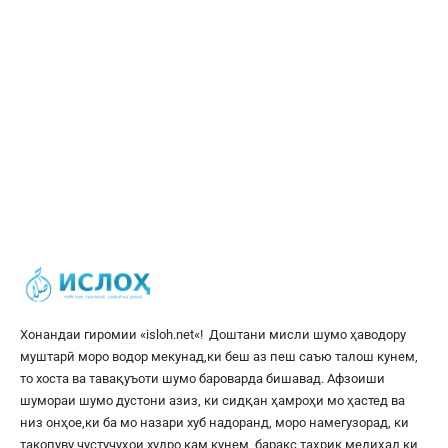
Хонандаи гиромии «
isloh.net
«! Доштани мисли шумо ҳаводору
муштарӣ моро водор мекунад,ки беш аз пеш саъю талош кунем,
то хоста ва тавақуъоти шумо бароварда бишавад. Афзоиши
шумораи шумо дустони азиз, ки сидқан ҳамроҳи мо ҳастед ва
низ онҳое,ки ба мо назари хуб надоранд, моро намегузорад, ки
такопуву ҷустуҷуҳои худро кам кунем, баракс таҳрик медиҳад,ки