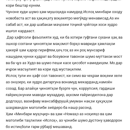
кори бештар кунем.
Чуноне худи шумо ҳам мушоҳида намудед Ислоҳ минбари озоду
новобаста аст ва ҳақиқату воқеиятро мегӯяду менависад.Аз ин
сабаб аст, ки дар шабакаи маҷозии тоҷикӣ ҷойгоҳи хоси худро
ишғол кардааст.
Дар ҳафтсоли фаъолияти худ, ки ба хотири гуфтани сухани ҳақ ва
ошкор сохтани ҷиноятҳои мақомот борҳо мавриди ҳамлаҳои
ҳакерӣ ҳам қарор гирифтем,ҳеҷ гоҳ аз ин роҳ мунсариф
нашудем,чунки қудрат ва бозувони тавонои шумо муттакои мост
ва ба ҷуз аз Худо ва шумо пеши касе ҳисобот намедиҳем. Мо дар
иҷрои масъулият ва кори худ мустақилем.
Ислоҳ тули ин ҳафт сол тавонист, ки симо ва чеҳраи воқеии хеле
аз онҳоеро, ки худро дигаргуна вонамуд мекарданд,намоён
созад. Бар алайҳи ҷиноятҳои бузрге чун, коррупсия, гардиши
ғайриқонунии маводи мухаддир, аҳкоми ғайриодилона дар
додгоҳҳо, вазифаву мансабфурушӣ,умуман нақзи ҳуқуқҳои
шаҳрвандон матолиби зиёдеро ба нашр расонд.
Ҳам «Минбари муҳоҷир» ва ҳам «Номаҳо аз ноҳияҳо ва ҳам
матолиби таҳлилии «Ислоҳ», аз ҷониби шумо дустону ҳаводорон
бо истиқболи гарм рӯбарӯ мешаванд.