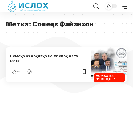
Метка:
Солеҳов Файзихон
Номаҳо аз ноҳияҳо ба «Ислоҳ.нет»
№186
29
3
НОМАҲО БА
"ИСЛОҲ.НЕТ"