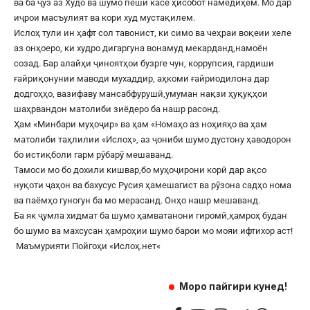
ва ба ҷуз аз Худо ва шумо пеши касе ҳисобот намедиҳем. Мо дар
иҷрои масъулият ва кори худ мустақилем.
Ислоҳ тули ин ҳафт сол тавонист, ки симо ва чеҳраи воқеии хеле
аз онҳоеро, ки худро дигаргуна вонамуд мекарданд,намоён
созад. Бар алайҳи ҷиноятҳои бузрге чун, коррупсия, гардиши
ғайриқонунии маводи мухаддир, аҳкоми ғайриодилона дар
додгоҳҳо, вазифаву мансабфурушӣ,умуман нақзи ҳуқуқҳои
шаҳрвандон матолиби зиёдеро ба нашр расонд.
Ҳам «Минбари муҳоҷир» ва ҳам «Номаҳо аз ноҳияҳо ва ҳам
матолиби таҳлилии «Ислоҳ», аз ҷониби шумо дустону ҳаводорон
бо истиқболи гарм рӯбарӯ мешаванд.
Тамоси мо бо дохили кишвар,бо муҳоҷирони корӣ дар ақсо
нуқоти ҷаҳон ва бахусус Русия ҳамешагист ва рӯзона садҳо нома
ва паёмҳо гуногун ба мо мерасанд. Онҳо нашр мешаванд.
Ба як ҷумла хидмат ба шумо ҳамватанони гиромӣ,ҳамроҳ будан
бо шумо ва махсусан ҳамроҳии шумо барои мо мояи ифтихор аст!
Маъмурияти Пойгоҳи «
Ислоҳ.нет
«
Моро пайгири кунед!