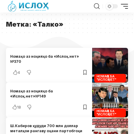
Метка:
«Талко»
Номаҳо аз ноҳияҳо ба «Ислоҳ.нет»
№370
4
НОМАҲО БА
"ИСЛОҲ.НЕТ"
Номаҳо аз ноҳияҳо ба
«Ислоҳ.нет»№149
18
НОМАҲО БА
"ИСЛОҲ.НЕТ"
Ш.Кабиров ҳудуди 700 млн доллар
металҳои рангаву оҳани партобгоҳи