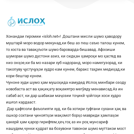
Хонандаи гиромии «
isloh.net
«! Доштани мисли шумо ҳаводору
муштарӣ моро водор мекунад,ки беш аз пеш саъю талош кунем,
то хоста ва тавақуъоти шумо бароварда бишавад. Афзоиши
шумораи шумо дустони азиз, ки сидқан ҳамроҳи мо ҳастед ва
низ онҳое,ки ба мо назари хуб надоранд, моро намегузорад, ки
такопуву ҷустуҷуҳои худро кам кунем, баракс таҳрик медиҳад,ки
кори бештар кунем.
Чуноне худи шумо ҳам мушоҳида намудед Ислоҳ минбари озоду
новобаста аст ва ҳақиқату воқеиятро мегӯяду менависад.Аз ин
сабаб аст, ки дар шабакаи маҷозии тоҷикӣ ҷойгоҳи хоси худро
ишғол кардааст.
Дар ҳафтсоли фаъолияти худ, ки ба хотири гуфтани сухани ҳақ ва
ошкор сохтани ҷиноятҳои мақомот борҳо мавриди ҳамлаҳои
ҳакерӣ ҳам қарор гирифтем,ҳеҷ гоҳ аз ин роҳ мунсариф
нашудем,чунки қудрат ва бозувони тавонои шумо муттакои мост