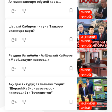
Алюмин заводро обу лой кард…
4
СИЁСӢ
ҶИНОӢ
Шералӣ Кабиров чи гуна Талкоро
оҳанпора кард?
ИҶТИМОӢ
5
СИЁСӢ
ҶИНОӢ
Раддия ба зиёиён «Аз Шералӣ Кабиров
«Мао Цзэдун» насозед!»
4
СИЁСӢ
ҶИНОӢ
Ақидаи як гурӯҳ аз зиёиёни тоҷик:
“Шералӣ Кабир- асосгузори
иқтисодиёти Тоҷикистон”
4
ИҶТИМОӢ
СИЁСӢ