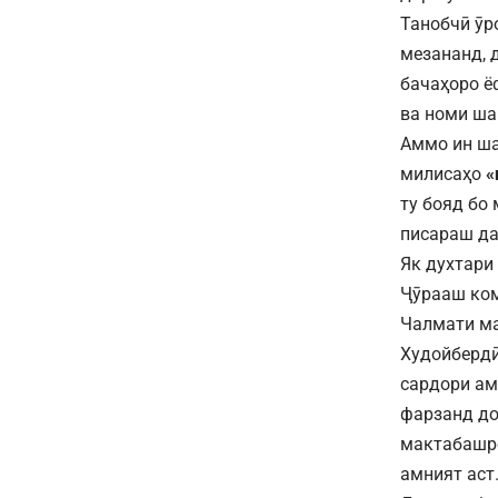
Танобчӣ ӯр
мезананд, 
бачаҳоро ёф
ва номи ша
Аммо ин ша
милисаҳо
«
ту бояд бо
писараш да
Як духтари
Ҷӯрааш ком
Чалмати ма
Худойбердӣ
сардори ам
фарзанд до
мактабашро
амният аст