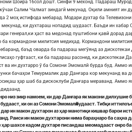
 номи Шоира 16сол дошт. Синфи 9 мехонд. Падараш Мурод
 кӯчаи Салим Чалмат зиндагӣ мекунад. Оқили амният ин д
да 2 моҳ истифода мебарад. Модари духтар ба Телевизон
 мекунад, ки духтараш нопадид шудааст. Баъди ин хабар
исари генерал,ки ҳаст ва медонад пуштибони қавӣ дорад д
о ба кормандони милитсия медиҳад. Кормандони милитсия
ебаранд, баъд оварда ба падараш мегӯянд аз дискотекаи 
лисаҳо гуфтааст, ки ба падараш расонед, ки дискотекаи Д
т ва ин духтарро ӯ ба Сомони Эмомалӣ бурда буд. Аммо и
унки бачаҳои Темурмалик дар Данғара кор мекунанд ва д
сиқаш ҳар шаб ба дискоклуби Данғара мераванд. Аммо яг
адидаанд.
нро низ зикр намоем, ки дар Данғара як макони дилхушие 
 будааст, ки он аз Сомони Эмомалӣ будааст. Тибқи иттилоъ
 дар ин макон духтарон аз ҳар манотиқи кишвар барои ис
нд. Раиси ин макон духтарони нима бараҳнаро ба саҳна 
е ҳар шахсе кадом духтаре писандаш меомадааст онро б