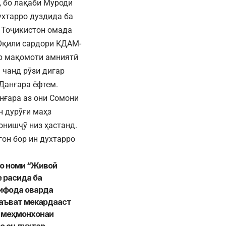
, бо лақаби Муроди
ухтарро дуздида ба
и Тоҷикистон омада
 Оқили сардори КДАМ-
ар мақомоти амниятӣ
 чанд рӯзи дигар
Данғара ёфтем.
анғара аз они Сомони
н дурӯғи маҳз
онишҷӯ низ ҳастанд.
он бор ин духтарро
бо номи “Живой
е расида ба
тифода оварда
даъват мекардааст
а меҳмонхонаи