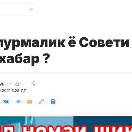
мурмалик ё Совети
 хабар ?
4
2.2021 6:28 ДП