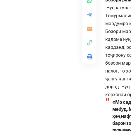
Нусратулло
Темурмалик
мардумро м
Бозори мар
кадоме нуқ
карданд, р
тоҷирону с
бозори мар
налог, то 
ҷангу ҷанг
дорад. Нус
корхонаи о
«Мо сад
мебуд. 
ҳеҷ наф
барои з
пулҷамъ