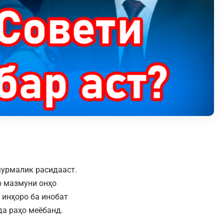
мурмалик расидааст.
р мазмуни онҳо
инҳоро ба инобат
да раҳо меёбанд.