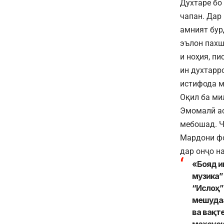
Духтаре бо
чапан. Дар
амният бур
эълон пахш
и ноҳия, п
ин духтарр
истифода м
Оқил ба ми
Эмомалӣ ас
мебошад. Ч
Мардони фо
дар онҷо н
«Бояд и
музика”
“Ислоҳ”
мешудаа
ва вақт