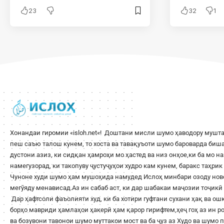
23
32
1
Хонандаи гиромии «
isloh.net
«! Доштани мисли шумо ҳаводору мушта
пеш саъю талош кунем, то хоста ва тавақуъоти шумо бароварда би
дустони азиз, ки сидқан ҳамроҳи мо ҳастед ва низ онҳое,ки ба мо н
намегузорад, ки такопуву ҷустуҷуҳои худро кам кунем, баракс таҳри
Чуноне худи шумо ҳам мушоҳида намудед Ислоҳ минбари озоду ново
мегӯяду менависад.Аз ин сабаб аст, ки дар шабакаи маҷозии тоҷикӣ 
Дар ҳафтсоли фаъолияти худ, ки ба хотири гуфтани сухани ҳақ ва о
борҳо мавриди ҳамлаҳои ҳакерӣ ҳам қарор гирифтем,ҳеҷ гоҳ аз ин 
ва бозувони тавонои шумо муттакои мост ва ба ҷуз аз Худо ва шумо