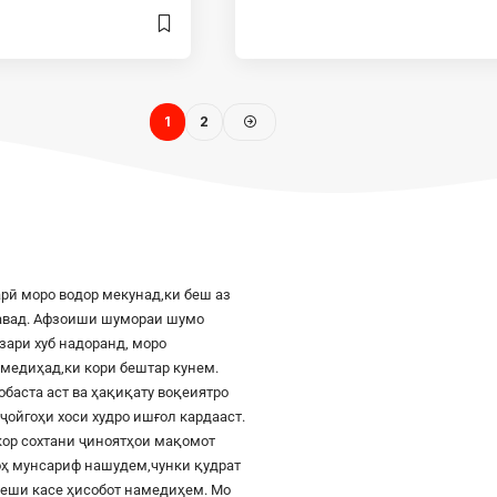
1
2
рӣ моро водор мекунад,ки беш аз
шавад. Афзоиши шумораи шумо
азари хуб надоранд, моро
к медиҳад,ки кори бештар кунем.
баста аст ва ҳақиқату воқеиятро
ҷойгоҳи хоси худро ишғол кардааст.
шкор сохтани ҷиноятҳои мақомот
роҳ мунсариф нашудем,чунки қудрат
 пеши касе ҳисобот намедиҳем. Мо