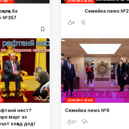
ОҲ.НЕТ"
СЕМЕЙКА NEWS
ҳияҳо ба
Семейка news №2
т» №357
8
Ӣ
СЕМЕЙКА NEWS
афтанӣ нест?
Семейка news №9
ро марг аз
27
1
аҷот хоҳад дод!