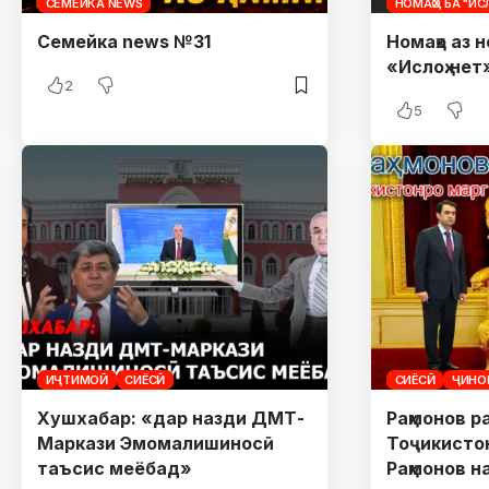
СЕМЕЙКА NEWS
НОМАҲО БА "ИСЛ
Семейка news №31
Номаҳо аз но
«Ислоҳ.не
2
5
ИҶТИМОӢ
СИЁСӢ
СИЁСӢ
ҶИНО
Хушхабар: «дар назди ДМТ-
Раҳмонов р
Маркази Эмомалишиносӣ
Тоҷикистон
таъсис меёбад»
Раҳмонов н