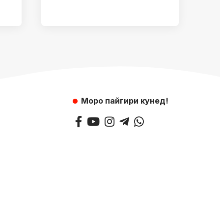
Моро пайгири кунед!