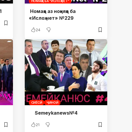
НОМАҲО БА "ИСЛОҲ.НЕТ"
1
Номаҳо аз ноҳияҳо ба
«Ислоҳ.нет» №229
24
СИЁСӢ
ҶИНОӢ
Semeykanews№4
21