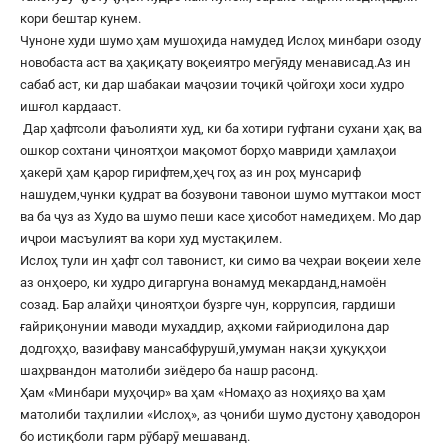
кори бештар кунем.
Чуноне худи шумо ҳам мушоҳида намудед Ислоҳ минбари озоду
новобаста аст ва ҳақиқату воқеиятро мегӯяду менависад.Аз ин
сабаб аст, ки дар шабакаи маҷозии тоҷикӣ ҷойгоҳи хоси худро
ишғол кардааст.
Дар ҳафтсоли фаъолияти худ, ки ба хотири гуфтани сухани ҳақ ва
ошкор сохтани ҷиноятҳои мақомот борҳо мавриди ҳамлаҳои
ҳакерӣ ҳам қарор гирифтем,ҳеҷ гоҳ аз ин роҳ мунсариф
нашудем,чунки қудрат ва бозувони тавонои шумо муттакои мост
ва ба ҷуз аз Худо ва шумо пеши касе ҳисобот намедиҳем. Мо дар
иҷрои масъулият ва кори худ мустақилем.
Ислоҳ тули ин ҳафт сол тавонист, ки симо ва чеҳраи воқеии хеле
аз онҳоеро, ки худро дигаргуна вонамуд мекарданд,намоён
созад. Бар алайҳи ҷиноятҳои бузрге чун, коррупсия, гардиши
ғайриқонунии маводи мухаддир, аҳкоми ғайриодилона дар
додгоҳҳо, вазифаву мансабфурушӣ,умуман нақзи ҳуқуқҳои
шаҳрвандон матолиби зиёдеро ба нашр расонд.
Ҳам «Минбари муҳоҷир» ва ҳам «Номаҳо аз ноҳияҳо ва ҳам
матолиби таҳлилии «Ислоҳ», аз ҷониби шумо дустону ҳаводорон
бо истиқболи гарм рӯбарӯ мешаванд.