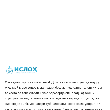
Хонандаи гиромии «
isloh.net
«! Доштани мисли шумо ҳаводору
муштарӣ моро водор мекунад,ки беш аз пеш саъю талош кунем,
то хоста ва тавақуъоти шумо бароварда бишавад. Афзоиши
шумораи шумо дустони азиз, ки сидқан ҳамроҳи мо ҳастед ва
низ онҳое,ки ба мо назари хуб надоранд, моро намегузорад, ки
такопуву ҷустуҷуҳои худро кам кунем, баракс таҳрик медиҳад,ки