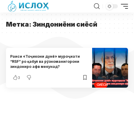
Метка:
Зиндониёни сиёсӣ
Раиси «Тоҷикони дунё» муроҷиати
“RSF” ро қабул ва рӯзноманигорони
зиндониро афв мекунад?
3
СИЁСӢ