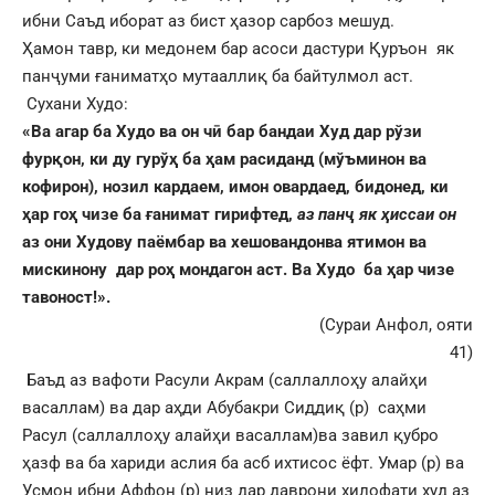
ибни Саъд иборат аз бист ҳазор сарбоз мешуд.
Ҳамон тавр, ки медонем бар асоси дастури Қуръон як
панҷуми ғаниматҳо мутааллиқ ба байтулмол аст.
Сухани Худо:
«
Ва агар ба Худо ва он чӣ бар бандаи Худ дар рўзи
фурқон, ки ду гурўҳ ба ҳам расиданд (мўъминон ва
кофирон), нозил кардаем, имон овардаед, бидонед, ки
ҳар гоҳ чизе ба ғанимат гирифтед,
аз панҷ як ҳиссаи он
аз они Худову паёмбар ва хешовандонва ятимон ва
мискинону дар роҳ мондагон аст. Ва Худо ба ҳар чизе
тавоност!
».
(Сураи Анфол, ояти
41)
Баъд аз вафоти Расули Акрам (саллаллоҳу алайҳи
васаллам) ва дар аҳди Абубакри Сиддиқ (р) саҳми
Расул (саллаллоҳу алайҳи васаллам)ва завил қубро
ҳазф ва ба хариди аслия ба асб ихтисос ёфт. Умар (р) ва
Усмон ибни Аффон (р) низ дар даврони хилофати худ аз