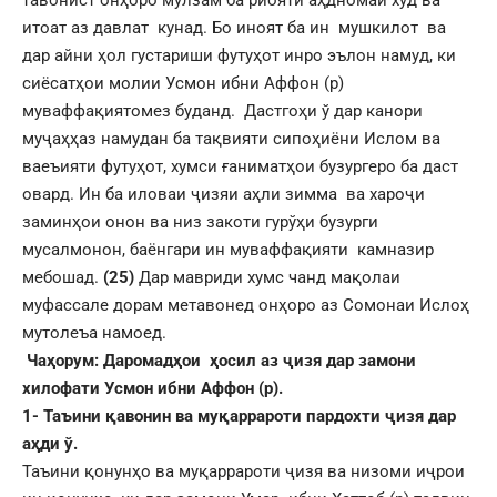
итоат аз давлат кунад. Бо иноят ба ин мушкилот ва
дар айни ҳол густариши футуҳот инро эълон намуд, ки
сиёсатҳои молии Усмон ибни Аффон (р)
муваффақиятомез буданд. Дастгоҳи ў дар канори
муҷаҳҳаз намудан ба тақвияти сипоҳиёни Ислом ва
ваеъияти футуҳот, хумси ғаниматҳои бузургеро ба даст
овард. Ин ба иловаи ҷизяи аҳли зимма ва хароҷи
заминҳои онон ва низ закоти гурўҳи бузурги
мусалмонон, баёнгари ин муваффақияти камназир
мебошад.
(25)
Дар мавриди хумс чанд мақолаи
муфассале дорам метавонед онҳоро аз Сомонаи Ислоҳ
мутолеъа намоед.
Чаҳорум: Даромадҳои ҳосил аз ҷизя дар замони
хилофати Усмон ибни Аффон (р).
1- Таъини қавонин ва муқаррароти пардохти ҷизя дар
аҳди ў.
Таъини қонунҳо ва муқаррароти ҷизя ва низоми иҷрои