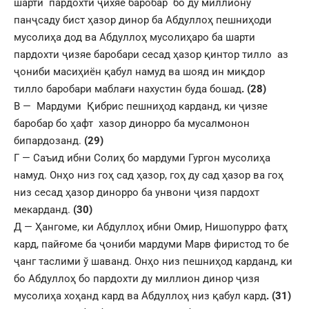
шарти пардохти ҷихяе баробар бо ду миллиону
панҷсаду бист ҳазор динор ба Абдуллоҳ пешниҳоди
мусолиҳа дод ва Абдуллоҳ мусолиҳаро ба шарти
пардохти ҷизяе баробари сесад ҳазор қинтор тилло аз
ҷониби масиҳиён қабул намуд ва шояд ин миқдор
тилло баробари маблағи нахустин буда бошад
. (28)
В — Мардуми Қибрис пешниҳод карданд, ки ҷизяе
баробар бо ҳафт хазор динорро ба мусалмонон
бипардозанд.
(29)
Г — Саъид ибни Солиҳ бо мардуми Гургон мусолиҳа
намуд. Онҳо низ гоҳ сад ҳазор, гоҳ ду сад ҳазор ва гоҳ
низ сесад ҳазор динорро ба унвони ҷизя пардохт
мекарданд.
(30)
Д — Ҳангоме, ки Абдуллоҳ ибни Омир, Нишопурро фатҳ
кард, пайғоме ба ҷониби мардуми Марв фиристод то бе
ҷанг таслими ў шаванд. Онҳо низ пешниҳод карданд, ки
бо Абдуллоҳ бо пардохти ду миллион динор ҷизя
мусолиҳа хоҳанд кард ва Абдуллоҳ низ қабул кард
. (31)