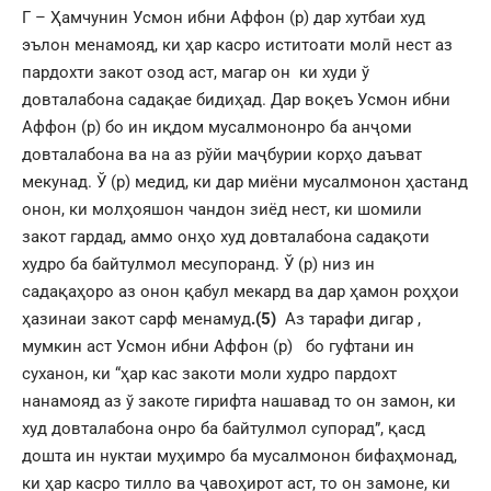
Г – Ҳамчунин Усмон ибни Аффон (р) дар хутбаи худ
эълон менамояд, ки ҳар касро иститоати молӣ нест аз
пардохти закот озод аст, магар он ки худи ў
довталабона садақае бидиҳад. Дар воқеъ Усмон ибни
Аффон (р) бо ин иқдом мусалмононро ба анҷоми
довталабона ва на аз рўйи маҷбурии корҳо даъват
мекунад. Ў (р) медид, ки дар миёни мусалмонон ҳастанд
онон, ки молҳояшон чандон зиёд нест, ки шомили
закот гардад, аммо онҳо худ довталабона садақоти
худро ба байтулмол месупоранд. Ў (р) низ ин
садақаҳоро аз онон қабул мекард ва дар ҳамон роҳҳои
ҳазинаи закот сарф менамуд
.
(5)
Аз тарафи дигар ,
мумкин аст Усмон ибни Аффон (р) бо гуфтани ин
суханон, ки “ҳар кас закоти моли худро пардохт
нанамояд аз ў закоте гирифта нашавад то он замон, ки
худ довталабона онро ба байтулмол супорад”, қасд
дошта ин нуктаи муҳимро ба мусалмонон бифаҳмонад,
ки ҳар касро тилло ва ҷавоҳирот аст, то он замоне, ки