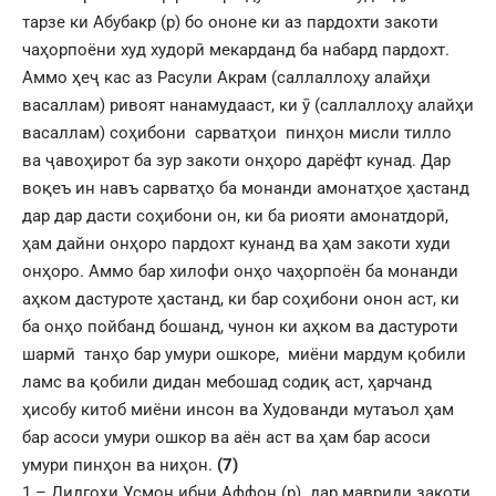
тарзе ки Абубакр (р) бо ононе ки аз пардохти закоти
чаҳорпоёни худ худорӣ мекарданд ба набард пардохт.
Аммо ҳеҷ кас аз Расули Акрам (саллаллоҳу алайҳи
васаллам) ривоят нанамудааст, ки ӯ (саллаллоҳу алайҳи
васаллам) соҳибони сарватҳои пинҳон мисли тилло
ва ҷавоҳирот ба зур закоти онҳоро дарёфт кунад. Дар
воқеъ ин навъ сарватҳо ба монанди амонатҳое ҳастанд
дар дар дасти соҳибони он, ки ба риояти амонатдорӣ,
ҳам дайни онҳоро пардохт кунанд ва ҳам закоти худи
онҳоро. Аммо бар хилофи онҳо чаҳорпоён ба монанди
аҳком дастуроте ҳастанд, ки бар соҳибони онон аст, ки
ба онҳо пойбанд бошанд, чунон ки аҳком ва дастуроти
шармӣ танҳо бар умури ошкоре, миёни мардум қобили
ламс ва қобили дидан мебошад содиқ аст, ҳарчанд
ҳисобу китоб миёни инсон ва Худованди мутаъол ҳам
бар асоси умури ошкор ва аён аст ва ҳам бар асоси
умури пинҳон ва ниҳон.
(7)
1 – Дидгоҳи Усмон ибни Аффон (р) дар мавриди закоти