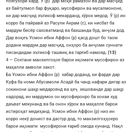
поягузорӣ кард. Ў (р) дар моҳи рамазон ва дар масҷид
аз байтулмол бар фуқаро, мусофирон ва мусалмононе,
ки дар масҷид эътикоф мекарданд, хўрок медод. Ў (р) ин
корро ба пайравӣ аз Расули Акрам (с), ки нисбат ба
мардум бисёр саховатманд ва бахшанда буд, анҷом дод.
Дар воқеъ Усмон ибни Аффон (р) қасд дошт бо таом
додани мардум дар масҷид, онҳоро ба анҷоми суннати
писандидаи эътикоф ташвиқ ва тарғиб намояд
.
(13)
4 — Сохтани манзилгоҳое барои иқомати мусофирон аз
маҳалли амволи закот.
Ба Усмон ибни Аффон (р) хабар доданд, ки фарде дар
Куфа ба номи Абусамоли Асадӣ ба чанд нафари дигар аз
сокинони шаҳр медароянд ва ҳеҷ хешованде дар шаҳр
надорад, ин мардумон он мусофиронро ба хонаи худ
даъват мекунанд ва ба онон хўрок ва маҳалле барои
истироҳат медиҳанд. Усмон ибни Аффон (р) низ ин
корро некў донист ва дастур дод, то манзилгоҳҳоеро
барои иқомати мусофирони ғариб омода кунанд. Нақл