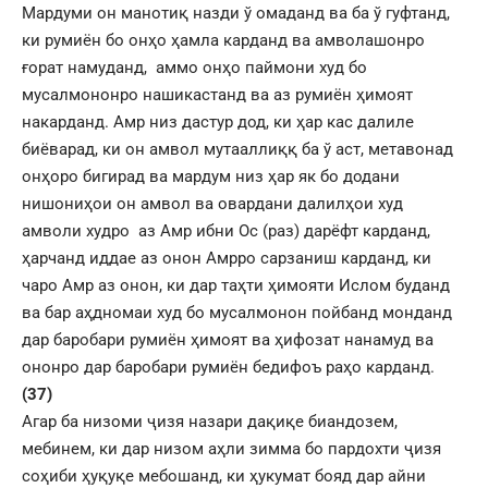
Мардуми он манотиқ назди ў омаданд ва ба ў гуфтанд,
ки румиён бо онҳо ҳамла карданд ва амволашонро
ғорат намуданд, аммо онҳо паймони худ бо
мусалмононро нашикастанд ва аз румиён ҳимоят
накарданд. Амр низ дастур дод, ки ҳар кас далиле
биёварад, ки он амвол мутааллиққ ба ў аст, метавонад
онҳоро бигирад ва мардум низ ҳар як бо додани
нишониҳои он амвол ва овардани далилҳои худ
амволи худро аз Амр ибни Ос (раз) дарёфт карданд,
ҳарчанд иддае аз онон Амрро сарзаниш карданд, ки
чаро Амр аз онон, ки дар таҳти ҳимояти Ислом буданд
ва бар аҳдномаи худ бо мусалмонон пойбанд монданд
дар баробари румиён ҳимоят ва ҳифозат нанамуд ва
ононро дар баробари румиён бедифоъ раҳо карданд.
(37)
Агар ба низоми ҷизя назари дақиқе биандозем,
мебинем, ки дар низом аҳли зимма бо пардохти ҷизя
соҳиби ҳуқуқе мебошанд, ки ҳукумат бояд дар айни