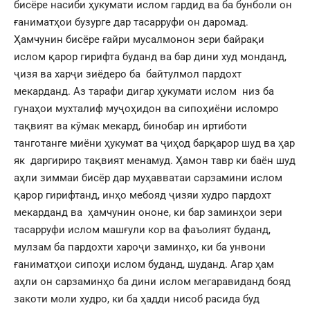
бисёре насиби ҳукумати ислом гардид ва ба бунболи он
ғаниматҳои бузурге дар тасарруфи он даромад.
Ҳамчунин бисёре ғайри мусалмонон зери байрақи
ислом қарор гирифта буданд ва бар дини худ монданд,
ҷизя ва харҷи зиёдеро ба байтулмол пардохт
мекарданд. Аз тарафи дигар ҳукумати ислом низ ба
гунаҳои мухталиф муҷоҳидон ва сипоҳиёни исломро
тақвият ва кўмак мекард, бинобар ин иртиботи
танготанге миёни ҳукумат ва ҷиҳод барқарор шуд ва ҳар
як даргириро тақвият менамуд. Ҳамон тавр ки баён шуд
аҳли зиммаи бисёр дар муҳавватаи сарзамини ислом
қарор гирифтанд, инҳо мебояд ҷизяи худро пардохт
мекарданд ва ҳамчунин ононе, ки бар заминҳои зери
тасарруфи ислом машғули кор ва фаъолият буданд,
мулзам ба пардохти хароҷи заминҳо, ки ба унвони
ғаниматҳои сипоҳи ислом буданд, шуданд. Агар ҳам
аҳли он сарзаминҳо ба дини ислом мегаравиданд бояд
закоти моли худро, ки ба ҳадди нисоб расида буд