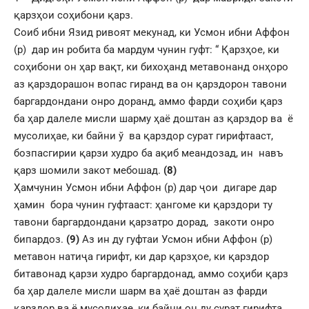
қарзҳои соҳибони қарз.
Соиб ибни Язид ривоят мекунад, ки Усмон ибни Аффон
(р) дар ин робита ба мардум чунин гуфт: “ Қарзҳое, ки
соҳибони он ҳар вақт, ки бихоҳанд метавонанд онҳоро
аз қарздорашон вопас гиранд ва он қарздорон тавони
баргардондани онро доранд, аммо фарди соҳиби қарз
ба ҳар далеле мисли шарму ҳаё доштан аз қарздор ва ё
мусолиҳае, ки байни ў ва қарздор сурат гирифтааст,
бозпасгирии қарзи худро ба ақиб меандозад, ин навъ
қарз шомили закот мебошад.
(8)
Ҳамчунин Усмон ибни Аффон (р) дар ҷои дигаре дар
ҳамин бора чунин гуфтааст: ҳангоме ки қарздори ту
тавони баргардондани қарзатро дорад, закоти онро
бипардоз.
(9)
Аз ин ду гуфтаи Усмон ибни Аффон (р)
метавон натиҷа гирифт, ки дар қарзҳое, ки қарздор
битавонад қарзи худро баргардонад, аммо соҳиби қарз
ба ҳар далеле мисли шарм ва ҳаё доштан аз фарди
қарздор ва ё мусолиҳае, ки байни он ду сурат гирифта