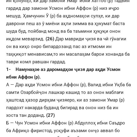
ин қонунҳо, ки дар замони Умар ибни Хаттоб (р) тадвин
гардид дар замони Усмон ибни Аффон (р) низ иҷро
мешуд. Ҳамчунин Ў (р) ба аҳдномаҳои сулҳе, ки дар
даврони пеш аз ў миёни аҳли зимма ва ҳукумат баста
шуда буд, пойбанд монд ва ба таъмини ҳуқуқи онон
иқдом меварзид.
(26)
Дар мавриди ҷизя ва чӣ гӯнагии
он ва киҳо онро бипардозанд пас аз итмоми ин
таҳқиқот менависам,то ин масалаҳам барои хонанда ба
таври комл равшан гардад.
1-
Намунаҳое аз даромадҳои ҷизя дар аҳди Усмон
ибни Аффон (р).
А — Дар аҳди Усмон ибни Аффон (р), Валид ибни Уқба ба
самти Озарбойҷон лашкар кашид то аз онон маблағи
ҳаштсад ҳазор дирҳам ҷизяеро, ки аз замони Умар (р)
пардохт накарда буданд бигирад ва онон низ ба ин
хоста тан доданд
. (27)
Б — Чун Усмон ибни Аффон (р) Абдуллоҳ ибни Саъдро
ба Африқо фиристод, усқуфи аъзами онҷо аввал бо