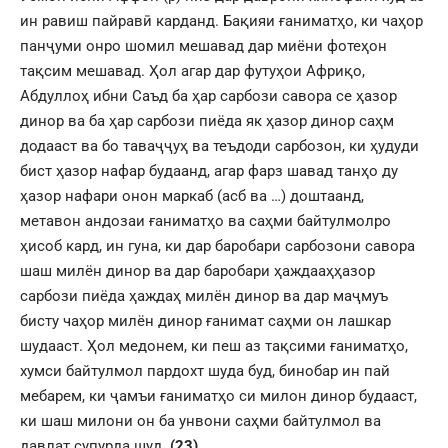
ин равиш пайравӣ карданд. Бақияи ғаниматҳо, ки чаҳор
панҷуми онро шомил мешавад дар миёни фотеҳон
тақсим мешавад. Ҳол агар дар футуҳои Африқо,
Абдуллоҳ ибни Саъд ба ҳар сарбози савора се ҳазор
динор ва ба ҳар сарбози пиёда як ҳазор динор саҳм
додааст ва бо таваҷҷуҳ ва теъдоди сарбозон, ки ҳудуди
бист ҳазор нафар будаанд, агар фарз шавад танҳо ду
ҳазор нафари онон маркаб (асб ва …) доштаанд,
метавон андозаи ғаниматҳо ва саҳми байтулмолро
ҳисоб кард, ин гуна, ки дар баробари сарбозони савора
шаш милён динор ва дар баробари ҳаждааҳҳазор
сарбози пиёда ҳаждаҳ милён динор ва дар маҷмуъ
бисту чаҳор милён динор ғанимат саҳми он лашкар
шудааст. Ҳол медонем, ки пеш аз тақсими ғаниматҳо,
хумси байтулмол пардохт шуда буд, бинобар ин пай
мебарем, ки ҷамъи ғаниматҳо си милон динор будааст,
ки шаш милони он ба унвони саҳми байтулмол ва
давлат супурда шуд.
(23)