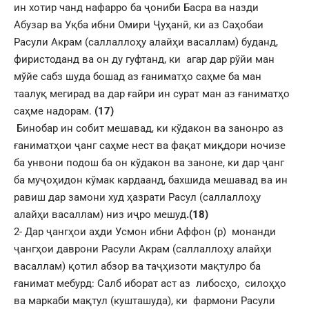
ин хотир чанд нафарро ба ҷониби Басра ва назди
Абузар ва Уқба ибни Омири Ҷуҳанӣ, ки аз Саҳобаи
Расули Акрам (саллаллоҳу алайҳи васаллам) буданд,
фиристоданд ва он ду гуфтанд, ки агар дар рўйи ман
мўйе сабз шуда бошад аз ғаниматҳо саҳме ба ман
таалуқ мегирад ва дар ғайри ин сурат ман аз ғаниматҳо
саҳме надорам.
(17)
Бинобар ин собит мешавад, ки кўдакон ва занонро аз
ғаниматҳои ҷанг саҳме нест ва фақат миқдори ночизе
ба унвони подош ба он кўдакон ва заноне, ки дар ҷанг
ба муҷоҳидон кўмак кардаанд, бахшида мешавад ва ин
равиш дар замони худ ҳазрати Расул (саллаллоҳу
алайҳи васаллам) низ иҷро мешуд
.(18)
2- Дар ҷангҳои аҳди Усмон ибни Аффон (р) монанди
ҷангҳои даврони Расули Акрам (саллаллоҳу алайҳи
васаллам) қотил абзор ва таҷҳизоти мақтулро ба
ғанимат мебурд: Салб иборат аст аз либосҳо, силоҳҳо
ва маркаби мақтул (кушташуда), ки фармони Расули