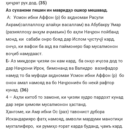
ҳиҷрат рух дод
. (35)
Аз суханони пешин ин мавридҳо ошкор мешавад.
А: Усмон ибни Аффон (р) бо аҳдномаи Расули
Акрам(саллаллоҳу алайҳи васаллам) ва Абубакру Умар
(разияллоҳу анҳум аҷмаъин) бо аҳли Наҷрон пойбанд
монд, ки сабаби онро бояд дар Ислом ҷустуҷў кард,
онҷо, ки вафои ба аҳд ва паймонеро бар мусалмонон
воҷиб намудааст.
Б- Аз миқдори ҷизяи он кам кард, ба онҳо иҷоза дод то
дар Наҷрони Ироқ бимонанд ва Валидро вазифадор
намуд то ба муфоди аҳдномаи Усмон ибни Аффон (р) бо
онон амал намояд ва бо Наҷрониён бо некӣ рафтор
кунад.
(36)
4 – Аҳли китоб то замоне, ки ҷизяи худро пардохт кунад
дар зери ҳимояи мусалмонон ҳастанд.
Ҳангоме, ки Амр ибни Ос (раз) тавонист дубора
Искандарияро фатҳ намояд, амволи мардуми манотиқи
мухталиферо, ки румиҳо ғорат карда буданд, ҷамъ кард.