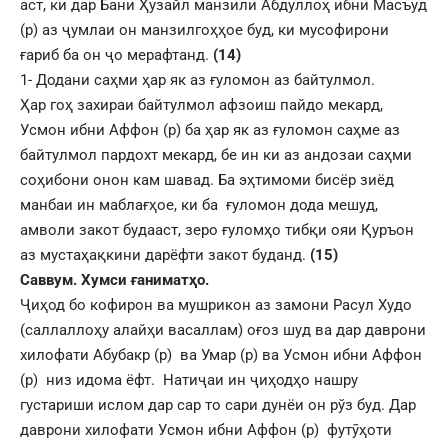
аст, ки дар Бани Ҳузайл манзили Абдуллоҳ ибни Масъуд
(р) аз ҷумлаи он манзилгоҳҳое буд, ки мусофирони
ғариб ба он ҷо мерафтанд.
(14)
1- Додани саҳми ҳар як аз ғуломон аз байтулмол.
Ҳар гоҳ захираи байтулмол афзоиш пайдо мекард,
Усмон ибни Аффон (р) ба ҳар як аз ғуломон саҳме аз
байтулмол пардохт мекард, бе ин ки аз андозаи саҳми
соҳибони онон кам шавад. Ба эҳтимоми бисёр зиёд
манбаи ин маблағҳое, ки ба ғуломон дода мешуд,
амволи закот будааст, зеро ғуломҳо тибқи ояи Қуръон
аз мустаҳақкини дарёфти закот буданд.
(15)
Саввум. Хумси ғаниматҳо.
Ҷиҳод бо кофирон ва мушрикон аз замони Расул Худо
(саллаллоҳу алайҳи васаллам) оғоз шуд ва дар даврони
хилофати Абубакр (р) ва Умар (р) ва Усмон ибни Аффон
(р) низ идома ёфт. Натиҷаи ин ҷиҳодҳо нашру
густариши ислом дар сар то сари дунёи он рўз буд. Дар
даврони хилофати Усмон ибни Аффон (р) футӯҳоти