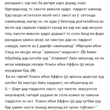
расидааст, ҳар кас ба дигаре қарз дорад, онро
баргардонад, то закоти амволи худро пардохт намояд.
Ҳар касро иститоати молӣ нест закот аз ў ситонда
намешавад, магар он, ки худи ў бихоҳад довталабона аз
моли худ садақае пардохт кунад ва ҳар кас дар моҳҳои
пеш закоти амволи худро додааст то соли баъд ва фаро
расидани ҳамон моҳе, ки закотро дар он пардохт
намуда, закоте аз ў дарёфт намешавад”. Иброҳим ибни
Саъд ин моҳро моҳи “ рамазон” медонист.
(3)
Аммо
Абуубайд дар китоби худ “ Аламвал” баён мекунад, ки ин
моҳи мавриди назари Усмон ибни Аффон (р) моҳи
муҳаррам буд
. (4)
Ба ин тартиб Усмон ибни Аффон (р) аркони дидгоҳи худ
нисбат ба закотро баён кардааст, ки иборатанд аз:
А – Шарт дар пардохти закот, ҷуз закоти маҳсулоти
кишоварзӣ, сипарӣ шудани як соли комил аз замони
пардохти он аст. Усмон ибни Аффон (р) дар хутбаи худ
бар ҳамин нукта таъкид мекунад ва чунин гуфтааст: “