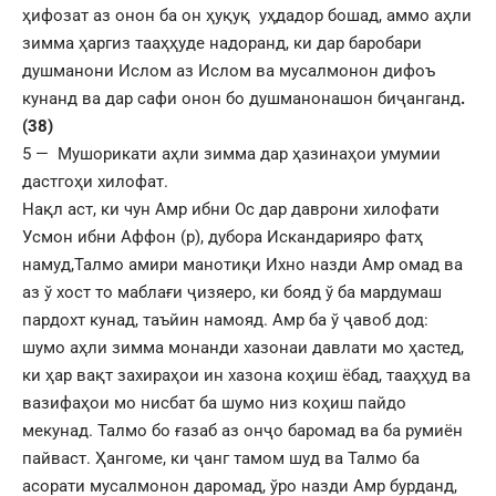
ҳифозат аз онон ба он ҳуқуқ уҳдадор бошад, аммо аҳли
зимма ҳаргиз тааҳҳуде надоранд, ки дар баробари
душманони Ислом аз Ислом ва мусалмонон дифоъ
кунанд ва дар сафи онон бо душманонашон биҷанганд
.
(38)
5 — Мушорикати аҳли зимма дар ҳазинаҳои умумии
дастгоҳи хилофат.
Нақл аст, ки чун Амр ибни Ос дар даврони хилофати
Усмон ибни Аффон (р), дубора Искандарияро фатҳ
намуд,Талмо амири манотиқи Ихно назди Амр омад ва
аз ў хост то маблағи ҷизяеро, ки бояд ў ба мардумаш
пардохт кунад, таъйин намояд. Амр ба ў ҷавоб дод:
шумо аҳли зимма монанди хазонаи давлати мо ҳастед,
ки ҳар вақт захираҳои ин хазона коҳиш ёбад, тааҳҳуд ва
вазифаҳои мо нисбат ба шумо низ коҳиш пайдо
мекунад. Талмо бо ғазаб аз онҷо баромад ва ба румиён
пайваст. Ҳангоме, ки ҷанг тамом шуд ва Талмо ба
асорати мусалмонон даромад, ўро назди Амр бурданд,