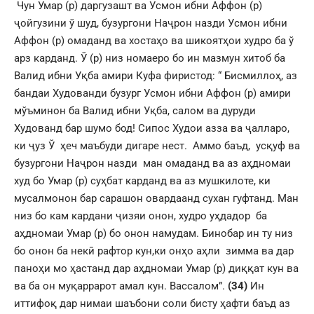
Чун Умар (р) даргузашт ва Усмон ибни Аффон (р)
ҷойгузини ў шуд, бузургони Наҷрон назди Усмон ибни
Аффон (р) омаданд ва хостаҳо ва шикоятҳои худро ба ў
арз карданд. Ў (р) низ номаеро бо ин мазмун хитоб ба
Валид ибни Уқба амири Куфа фиристод: “ Бисмиллоҳ, аз
бандаи Худованди бузург Усмон ибни Аффон (р) амири
мўъминон ба Валид ибни Уқба, салом ва дуруди
Худованд бар шумо бод! Сипос Худои азза ва ҷалларо,
ки ҷуз Ў ҳеч маъбуди дигаре нест. Аммо баъд, усқуф ва
бузургони Наҷрон назди ман омаданд ва аз аҳдномаи
худ бо Умар (р) суҳбат карданд ва аз мушкилоте, ки
мусалмонон бар сарашон овардаанд сухан гуфтанд. Ман
низ бо кам кардани ҷизяи онон, худро уҳдадор ба
аҳдномаи Умар (р) бо онон намудам. Бинобар ин ту низ
бо онон ба некӣ рафтор кун,ки онҳо аҳли зимма ва дар
паноҳи мо ҳастанд дар аҳдномаи Умар (р) диққат кун ва
ва ба он муқаррарот амал кун. Вассалом”.
(34)
Ин
иттифоқ дар нимаи шаъбони соли бисту ҳафти баъд аз