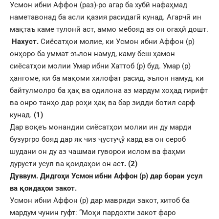
Усмон ибни Аффон (раз)-ро агар ба хубӣ нафаҳмад
наметавонад ба асли қазия расидагӣ кунад. Агарчӣ ин
мақтаъ каме тулонӣ аст, аммо мебояд аз он огаҳӣ дошт.
Нахуст.
Сиёсатҳои молие, ки Усмон ибни Аффон (р)
онҳоро ба уммат эълон намуд, каму беш ҳамон
сиёсатҳои молии Умар ибни Хаттоб (р) буд. Умар (р)
ҳангоме, ки ба мақоми хилофат расид, эълон намуд, ки
байтулмолро ба ҳақ ва одилона аз мардум хоҳад гирифт
ва онро танҳо дар роҳи ҳақ ва бар зидди ботил сарф
кунад.
(1)
Дар воқеъ монандии сиёсатҳои молии ин ду марди
бузургро бояд дар як чиз ҷустуҷў кард ва он сероб
шудани он ду аз чашмаи гуворои ислом ва фаҳми
дурусти усул ва қоидаҳои он аст
. (2)
Дуввум. Дидгоҳи Усмон ибни Аффон (р) дар бораи усул
ва қоидаҳои закот.
Усмон ибни Аффон (р) дар мавриди закот, хитоб ба
мардум чунин гуфт: “Моҳи пардохти закот фаро