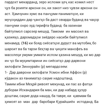
пардохт мекарданд, зеро исломи ҳеҷ кас комил нест
ҷуз ба роияти аркони он, ки закот низ ҷувзи аркони он
аст. Ҳамчунин хумс ва панҷуми ғаниматҳое, ки
муҷоҳиддин дар ҷангҳо ба даст оварда буданд ва чаҳор
панҷуми онро худ гирифта буданд ба хазинаи
байтулмол сарозер мешуд. Тамоми ин масоил ва
қазияҳо, даромадҳои зиёдеро насиби байтулмол
менамуд.
(16)
ки бояд сиёсатҳое дуруст ва мутобиқ бо
шароит ва ба тарзи беҳтар ва ҷиҳати манофеъ ва
масолеҳи умуми уммати ислом ҳазина мешуд, ки мо дар
ин ҷо ба муҳимтарини ин сиёсатҳо дар дарвони
хилофати Зиннурайн (р) мепардозем:
1- Дар даврони хилофати Усмон ибни Аффон (р)
кўдакон аз ғаниматҳо саҳме надоштанд.
Тамим ибни Меҳрӣ ривоят мекунад, ки пас аз фатҳи
дубораи Искандария ба ман, ки дар набард ҳузур
доштам, саҳме дода нашуд, ба тавре, ки қавмам ба
ҳимоят аз ман дар баробари Қурайшиён истоданд. Ба