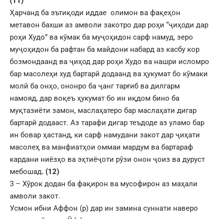
(11)
Ҳарчанд ба эътиқоди иддае олимон ва фақеҳон
метавон бахши аз амволи закотро дар роҳи “ҷиҳоди дар
роҳи Худо” ва кўмак ба муҷоҳидон сарф намуд, зеро
муҷоҳидон ба рафтан ба майдони набард аз касбу кор
бозмондаанд ва ҷиҳод дар роҳи Худо ва нашри исломро
бар масолеҳи худ бартарӣ додаанд ва ҳукумат бо кўмаки
молӣ ба онҳо, ононро ба ҷанг тарғиб ва дилгарм
намояд, дар воқеъ ҳукумат бо ин иқдом бино ба
муқтазиёти замон, маслаҳатеро бар маслаҳати дигар
бартарӣ додааст. Аз тарафи дигар теъдоде аз уламо бар
ин бовар ҳастанд, ки сарф намудани закот дар ҷиҳати
масолеҳ ва манфиатҳои оммаи мардум ва бартараф
кардани ниёзҳо ва эҳтиёҷоти рўзи онон ҷоиз ва дуруст
мебошад
. (12)
3 – Хӯрок додан ба фақирон ва мусофирон аз маҳали
амволи закот.
Усмон ибни Аффон (р) дар ин замина суннати наверо