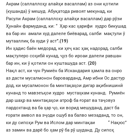
Акрам (саллаллоҳу алайҳи васаллам) аз они қотили
(кушанда) ў мешуд. Абуқатода ривоят мекунад, ки
Расули Акрам (саллаллоҳу алайҳи васаллам) дар рўзи
Ҳунайн фармуданд, ки: “ Ҳар кас ҳарифи худро бикушад
ва бар ин амали худ далеле биёварад, салби мақтули ў
мутааллиқ ба худи ў аст
”.(19)
Ин ҳадис баён медорад, ки ҳеҷ кас ҳақ надорад, салби
мақтулеро соҳибӣ кунад, ҷуз бо ироаи далели равшан
бар ин, ки ў қотили он кушташуда аст.
(20)
Нақл аст, ки чун Румиён ба Искандария ҳамла ва онро
аз дасти мусалмонон бароварданд, Амр ибни Ос дастур
дод, ки мусалмонон ба минтақаҳои дигар ақибнишинӣ
кунанд то мавзеъҳои худро мустаҳкам кунанд. Румиён
дар шаҳр ва минтақаҳои атроф ба ғорат ва таҷовуз
пардохтанд ва ба ҳар ҷо, ки ворид мешуданд, даст ба
ғорати амвол ва эҷоди ошуб ва балво мезаданд, то он,
ки ду сипоҳи Рум ва Ислом дар минтақаи “ Нақюс”
аз замин ва дарё бо ҳам рў ба рў шуданд. Ду сипоҳ