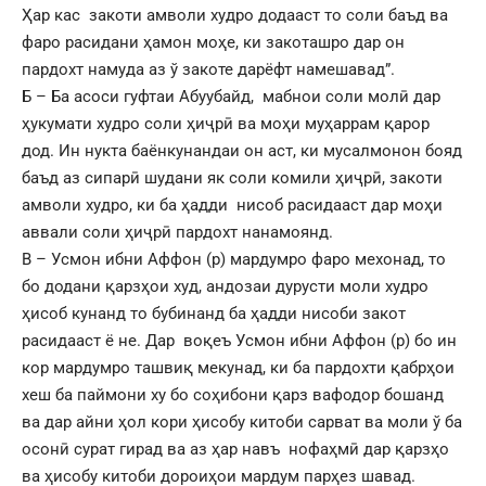
Ҳар кас закоти амволи худро додааст то соли баъд ва
фаро расидани ҳамон моҳе, ки закоташро дар он
пардохт намуда аз ў закоте дарёфт намешавад”.
Б – Ба асоси гуфтаи Абуубайд, мабнои соли молӣ дар
ҳукумати худро соли ҳиҷрӣ ва моҳи муҳаррам қарор
дод. Ин нукта баёнкунандаи он аст, ки мусалмонон бояд
баъд аз сипарӣ шудани як соли комили ҳиҷрӣ, закоти
амволи худро, ки ба ҳадди нисоб расидааст дар моҳи
аввали соли ҳиҷрӣ пардохт нанамоянд.
В – Усмон ибни Аффон (р) мардумро фаро мехонад, то
бо додани қарзҳои худ, андозаи дурусти моли худро
ҳисоб кунанд то бубинанд ба ҳадди нисоби закот
расидааст ё не. Дар воқеъ Усмон ибни Аффон (р) бо ин
кор мардумро ташвиқ мекунад, ки ба пардохти қабрҳои
хеш ба паймони ху бо соҳибони қарз вафодор бошанд
ва дар айни ҳол кори ҳисобу китоби сарват ва моли ў ба
осонӣ сурат гирад ва аз ҳар навъ нофаҳмӣ дар қарзҳо
ва ҳисобу китоби дороиҳои мардум парҳез шавад.