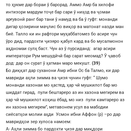
то ҳукме дар бораи ў барорад. Аммо Амр ба хилофи
интизори мардум тоҷе бар сари ў ниҳод ва ҷомаи
арғувонӣ ранг бар тани ў намуд ва ба ў гуфт: монанди
дигар ҳозирини маҷлис бо виқор ва матонат назди ман
биё. Талло ки ин рафтори муҳаббатомез бо асире чун
ўро дид, пардохти ҷизяро қабул кард ва бо мусалмонон
аҳдномаи сулҳ баст. Чун аз ў пурсиданд: агар асири
императори Рум мешудӣчӣ бар сарат меомад? Ў ҷавоб
дод: дар он сурат ў ҳатман маро мекушт.
(39)
Бо диққат дар суханони Амр ибни Ос ба Талмо, ки дар
мавриди аҳли зимма ва ҷизя чунин гуфт: “ Шумо
монанди хазонаи мо ҳастед, ҳар чӣ мушкилот бар мо
шиддат гирад, пули бештареро аз ин хазона мегирем ва
ҳар чӣ мушкилот коҳиш ёбад, мо низ пули камтареро аз
ин хазона мегирем”, метавонем усул ва мабодии
сиёсатҳои молии аҳди Усмон ибни Аффон (р) –ро дар
мавридҳои зер хулоса намоем:
А- Аҳли зимма бо пардохти ҷизя дар миқдори