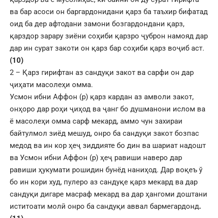
ва бар асоси он баргардонидани қарз ба таъхир бифатад
оид ба дер афтодани замони бозгардондани қарз,
қарздор зарару зиёни соҳиби қарзро ҷуброн намояд дар
дар ин сурат закоти он қарз бар соҳиби қарз воҷиб аст.
(10)
2 – Қарз гирифтан аз сандуқи закот ва сарфи он дар
ҷиҳати масолеҳи омма.
Усмон ибни Аффон (р) қарз кардан аз амволи закот,
онҳоро дар роҳи ҷиҳод ва ҷанг бо душманони ислом ва
ё масолеҳи омма сарф мекард, аммо чун захираи
байтулмол зиёд мешуд, онро ба сандуқи закот бозпас
медод ва ин кор ҳеҷ зиддияте бо дин ва шариат надошт
ва Усмон ибни Аффон (р) ҳеҷ равиши наверо дар
равиши ҳукумати рошидин бунёд наниҳод. Дар воқеъ ў
бо ин кори худ, пулеро аз сандуқе қарз мекард ва дар
сандуқи дигаре масраф мекард ва дар ҳангоми доштани
иститоати молӣ онро ба сандуқи аввал бармегардонд
.