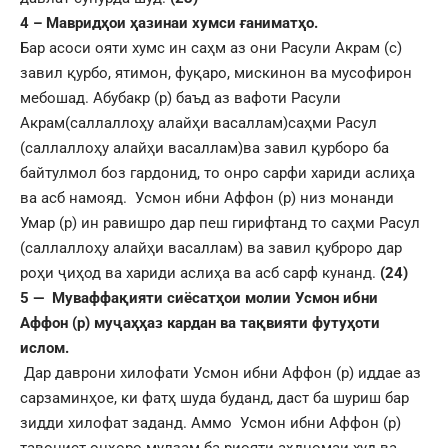
4 – Мавридҳои ҳазинаи хумси ғаниматҳо.
Бар асоси ояти хумс ин саҳм аз они Расули Акрам (с)
завил қурбо, ятимон, фуқаро, мискинон ва мусофирон
мебошад. Абубакр (р) баъд аз вафоти Расули
Акрам(саллаллоҳу алайҳи васаллам)саҳми Расул
(саллаллоҳу алайҳи васаллам)ва завил қурборо ба
байтулмол боз гардонид, то онро сарфи хариди аслиҳа
ва асб намояд. Усмон ибни Аффон (р) низ монанди
Умар (р) ин равишро дар пеш гирифтанд то саҳми Расул
(саллаллоҳу алайҳи васаллам) ва завил қуброро дар
роҳи ҷиҳод ва хариди аслиҳа ва асб сарф кунанд.
(24)
5 — Муваффақияти сиёсатҳои молии Усмон ибни
Аффон (р) муҷаҳҳаз кардан ва тақвияти футуҳоти
ислом.
Дар даврони хилофати Усмон ибни Аффон (р) иддае аз
сарзаминҳое, ки фатҳ шуда буданд, даст ба шуриш бар
зидди хилофат заданд. Аммо Усмон ибни Аффон (р)
тавонист онҳоро мулзам ба риояти аҳдномаи худ ва