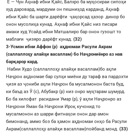
Е — Чун Аҳнаф ибни Қайс, Балхро ба муҳосираи сипоҳи
худ даровард, мардуми он пешниҳод карданд, Аҳнаф
ибни Қайс ба шарти дарёфти ҷаҳорсад ҳазор динор бо
онон мусолиҳа кунад. Аҳнаф ибни Қайс низ писари
амаки худ Усайд ибни Матшалиро бар онон гузошт то
маблағи ҷизяро дарёфт кунад.
(32)
3-Усмон ибни Аффон (р) аҳдномаи Расули Акрам
(саллаллоҳу алайҳи васаллам) бо Наҷрониёнро аз нав
барқарор кард.
Набии Худо (саллаллоҳу алайҳи васаллам)бо аҳли
Наҷрон аҳдномае бар сулҳи миёни ду тараф ва пардохти
ҷизя аз ҷониби аҳли Наҷрон ба мусалмонон баста буд,
ки баъд аз Ў (с), Абубакр (р) низ онро муҳтарам шумурд.
Бо ба хилофат расидани Умар (р), ў аҳли Наҷронро аз
Наҷрони Яман ба Наҷрони Ироқ кучонид то
мусалмонон аз шарри фитнаҳои онон дар амон
бимонанд, аммо боз ба ҳамон аҳдномаи онҳо ба Расули
Акрам(саллаллоҳу алайҳи васаллам)пойбанд монд.
(33)