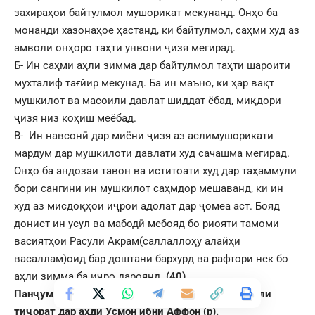
захираҳои байтулмол мушорикат мекунанд. Онҳо ба
монанди хазонаҳое ҳастанд, ки байтулмол, саҳми худ аз
амволи онҳоро таҳти унвони ҷизя мегирад.
Б- Ин саҳми аҳли зимма дар байтулмол таҳти шароити
мухталиф тағйир мекунад. Ба ин маъно, ки ҳар вақт
мушкилот ва масоили давлат шиддат ёбад, миқдори
ҷизя низ коҳиш меёбад.
В- Ин навсонӣ дар миёни ҷизя аз аслимушорикати
мардум дар мушкилоти давлати худ сачашма мегирад.
Онҳо ба андозаи тавон ва иститоати худ дар таҳаммули
бори сангини ин мушкилот саҳмдор мешаванд, ки ин
худ аз мисдоқҳои иҷрои адолат дар ҷомеа аст. Бояд
донист ин усул ва мабодӣ мебояд бо риояти тамоми
васиятҳои Расули Акрам(саллаллоҳу алайҳи
васаллам)оид бар доштани бархурд ва рафтори нек бо
аҳли зимма ба иҷро дароянд
.
(40)
Панҷум: Даромадҳои ҳосил аз хароҷ ва ушри моли
тиҷорат дар аҳди Усмон ибни Аффон (р).