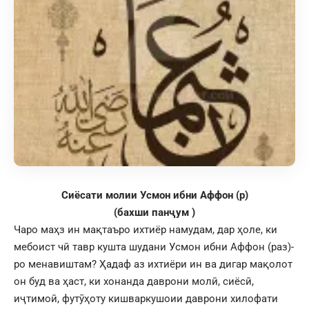
Сиёсати молии Усмон ибни Аффон (р)
(бахши панҷум )
Чаро маҳз ин мақтаъро ихтиёр намудам, дар ҳоле, ки
мебоист чӣ тавр кушта шудани Усмон ибни Аффон (раз)-
ро менавиштам? Ҳадаф аз ихтиёри ин ва дигар мақолот
он буд ва ҳаст, ки хонанда даврони молӣ, сиёсӣ,
иҷтимоӣ, футӯҳоту кишваркушоии даврони хилофати