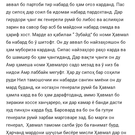
аввал бо партоби тир набард бо ҳам оғоз карданд. Пас
ду сипоҳ дар соил ба идомаи набард пардохтанд. Дар
гирудори ҷанг як генерели румӣ бо либос ва аслияҳои
зарин ва савор бар асб ба майдони набард омада ва
ҳариф хост. Марде аз қабилаи “ Зубайд” бо номи Ҳавмал
ба набард бо ў шитофт. Он ду аввал бо найзаҳояшон бо
ҳам мубориза карданд. Сипас найзаҳоро раҳо карда ва
бо шамшер бо ҳам ҷангиданд, Дар вақти ҷанги он ду
Амр ҳамеша номи Ҳавмалро садо мезад ва ў низ ба
нидои Амр лаббайк мегуфт. Ҳар ду сипоҳ бар соҳили
руди Нил тамошочии ин набарди сангин миёни он ду
мард буданд, ки ногаҳон генерали румӣ ба Ҳавмал
ҳамла кард ва бо ҳам дарафтоданд, аммо Ҳавмал бо
зиракии хоссе ханҷареро, ки дар камар ё банди дасти
худ пинҳон карда буд. Баровард ва бо он ба гулуи
генерали румӣ зарбаи марговаре зад. Бо марги он
генерал, Ҳавмал тамоми салби ўро ба ғанимат бурд.
Ҳарчанд мардони шуҷоъи бисёре мисли Ҳавмал дар он