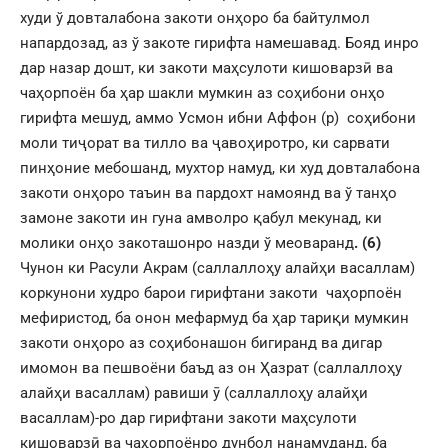
худи ў довталабона закоти онҳоро ба байтулмол
напардозад, аз ў закоте гирифта намешавад. Бояд инро
дар назар дошт, ки закоти маҳсулоти кишоварзӣ ва
чаҳорпоён ба ҳар шакли мумкин аз соҳибони онҳо
гирифта мешуд, аммо Усмон ибни Аффон (р) соҳибони
моли тиҷорат ва тилло ва ҷавоҳиротро, ки сарвати
пинҳоние мебошанд, мухтор намуд, ки худ довталабона
закоти онҳоро таъин ва пардохт намоянд ва ў танҳо
замоне закоти ин гуна амволро қабул мекунад, ки
молики онҳо закоташонро назди ў меоваранд
.
(6)
Чунон ки Расули Акрам (саллаллоҳу алайҳи васаллам)
коркунони худро барои гирифтани закоти чаҳорпоён
мефиристод, ба онон мефармуд ба ҳар тариқи мумкин
закоти онҳоро аз соҳибонашон бигиранд ва дигар
имомон ва пешвоёни баъд аз он Ҳазрат (саллаллоҳу
алайҳи васаллам) равиши ӯ (саллаллоҳу алайҳи
васаллам)-ро дар гирифтани закоти маҳсулоти
кишоварзӣ ва чаҳорпоёнро дунбол нанамуданд, ба