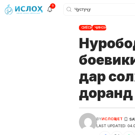
9
СИЁСӢ
ҶИНОӢ
Нуробод
боевики
дар сол
доранд
BY
ИСЛОҲ НЕТ
LAST UPDATED: 04.0