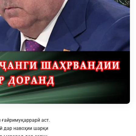
ки ғайримуқаррарӣ аст.
й дар навоҳии шарқи