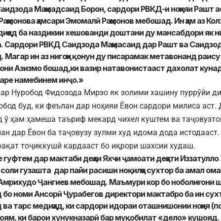
аидзода Маҳмадсаид Борон, сардори РВКД-и ноҳияи Рашт а
аҳмонова ҳамсари Эмомалӣ Раҳмонов мебошад. Ин ҳам аз Кол
диҳед ба наздикии хешованди доштани ду мансабдори як ни
. Сардори РВКД Саидзода Маҳмасаид дар Рашт ва Саидзо
. Магар ин аз нигоҳи қонун ду писарамак метавонанд раис
они Азизмо бошад,ки вазир натавонистааст дахолат кунад?
гаре намебинем инҷо.»
дар Нуробод Фидозода Мирзо як золими хашину пуррӯйи д
обод буд, ки феълан дар ноҳияи Ёвон сардори милиса аст.
д ӯ ҳам ҳамеша таъриф мекард чихел куштем ва таҷовузто
лан дар Ёвон ба таҷовузу зулми худ идома дода истодааст
ақат тоҷиккушӣ кардааст бо иқрори шахсии худаш.
е гуфтем дар мактаби деҳаи Яхчи ҷамоати деҳоти Иззатулло
 соли гузашта дар пайи расиши ноқилҳо сухтор ба амал ом
Амрихудо Ҷангиев мебошад. Маъмури кор бо ноболиғони 
 бо номи Ансорӣ Ҷурабегов директори мактабро ба ин сух
 ва тарс медиҳад, ки сардори идораи оташнишонии ноҳия (
ям, ки барои хунукназарӣ бар муқобилат «дело» кушояд.