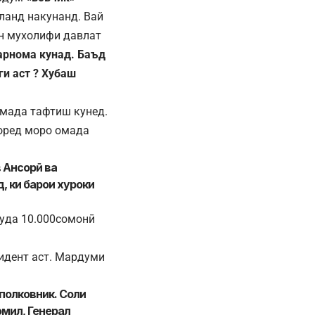
ланд накунанд. Вай
он мухолифи давлат
арнома кунад. Баъд
и аст ? Хубаш
омада тафтиш кунед.
оред моро омада
 Ансорӣ ва
д, ки барои хуроки
муда 10.000сомонӣ
идент аст. Мардуми
полковник. Соли
мил, Генерал