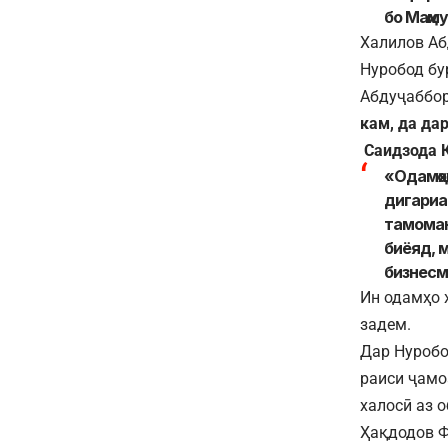
бо Маҳм
Халилов Аб
Нуробод бу
Абдуҷаббор
кам, да да
Саидзода 
«Одамҳо
дигариаш
тамоман
биёяд, м
бизнесм
Ин одамҳо 
задем.
Дар Нуробо
раиси ҷамо
халосӣ аз 
Ҳақдодов Ф