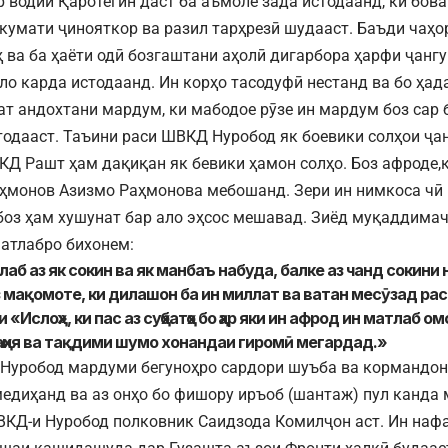
р водии Қаротегин даст ба аъмоле зада истодаанд, ки бов
укумати ҷинояткор ва разил тарҳрезӣ шудааст. Баъди чаҳо
ҳ ва ба ҳаёти одӣ бозгаштани аҳолӣ дигарбора ҳарфи ҷанг
ло карда истодаанд. Ин корҳо тасодуфӣ нестанд ва бо ҳад
ат андохтани мардум, ки мабодое рӯзе ин мардум боз сар 
тодааст. Таъини раси ШВКД Нуробод як боевики солҳои ҷа
КД Рашт ҳам дақиқан як бевики ҳамон солҳо. Боз афроде,к
ҳмонов Азизмо Раҳмонова мебошанд. Зери ин нимкоса чӣ н
боз ҳам хушунат бар ало эҳсос мешавад. Зиёд муқаддима
атлабро бихонем:
аб аз як сокин ва як манбаъ набуда, балке аз чанд сокини 
з мақомоте, ки дилашон ба ин миллат ва ватан месӯзад рас
и «Ислоҳ», ки пас аз суҳбатҳо бо ҳар яки ин афрод ин матлаб 
аҳия ва тақдими шумо хонандаи гиромӣ мегардад.»
Нуробод мардуми бегуноҳро сардори шуъба ва кормандони
медиҳанд ва аз онҳо бо фишору иръоб (шантаж) пул канда 
КД-и Нуробод полковник Саидзода Комилҷон аст. Ин нафа