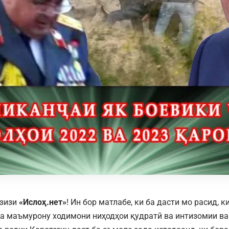
азизи
«Ислоҳ.нет»
! Ин бор матлабе, ки ба дасти мо расид, 
а маъмурону ходимони ниҳодҳои қудратӣ ва интизомии ва