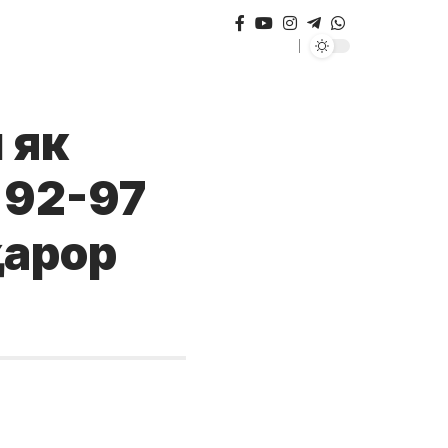
 як
 92-97
қарор