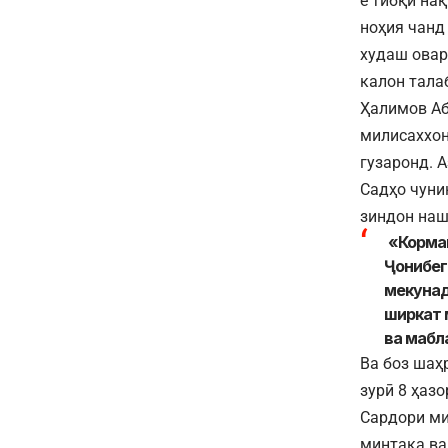
ё тибқи на
ноҳия чанд
худаш овар
калон тала
Ҳалимов Аб
милисаххон
гузаронд. 
Садҳо чуни
зиндон наш
«Корма
Ҷонибеги
мекунад
ширкат 
ва мабла
Ва боз шаҳ
зурӣ 8 ҳаз
Сардори ми
минтақа ва