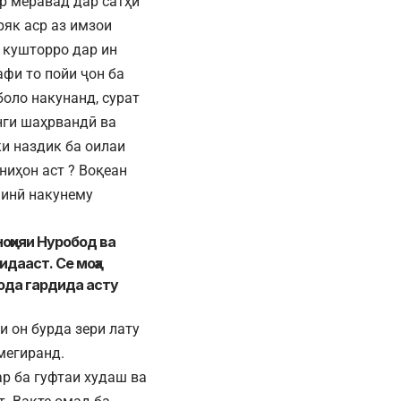
ар меравад дар сатҳи
ряк аср аз имзои
у кушторро дар ин
афи то пойи ҷон ба
боло накунанд, сурат
нги шаҳрвандӣ ва
и наздик ба оилаи
иҳон аст ? Воқеан
чинӣ накунему
ноҳияи Нуробод ва
идааст. Се моҳа
омода гардида асту
 он бурда зери лату
мегиранд.
р ба гуфтаи худаш ва