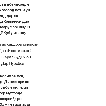
ст ва бачахонди
хозобод аст. Хуб
ҳод дар як
да Комилҷон дар
у марус бошанд? Ё
 Хуб дигар ҳеҷ
игар сардори милисаи
 Дар Фронти халқӣ
н карда будем он
. Дар Нуробод
 Ҳалимов моҳи
ад. Директори ин
шуъбаи милисаи
тор муттаҳам
пожарний)-ро
 Ҳамин тавр якҷо