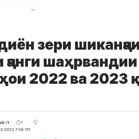
иён зери шиканҷаи
 ҷанги шаҳрвандии
ҳои 2022 ва 2023 
4
2.2023 7:58 ПП