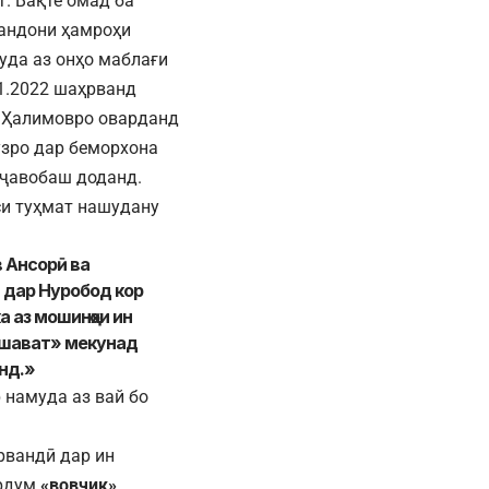
. Вақте омад ба
мандони ҳамроҳи
уда аз онҳо маблағи
1.2022 шаҳрванд
о Ҳалимовро оварданд
ӯзро дар беморхона
 ҷавобаш доданд.
си туҳмат нашудану
 Ансорӣ ва
и дар Нуробод кор
 аз мошинҳои ин
ишават» мекунад
нд.»
 намуда аз вай бо
рвандӣ дар ин
ардум
«вовчик»