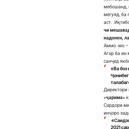
мебошанд, 
мегуяд, ба
аст. Иқтибо
чи мешавад
надонен, л
Аммо -мо –
Агар ба ин
санҷед якб
«Ва боз
Ҷонибеги
талабаг
Директори 
«ҷарима»
к
Сардори ми
инҷоро зада
«Саидзо
2021 са