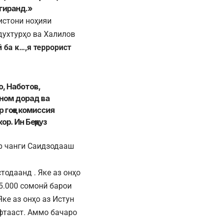
егиранд.»
истони ноҳияи
духтурҳо ва Халилов
ӣ ба к…,я террорист
, Наботов,
 ном дорад ва
 гоҳе комиссия
ор. Ин Беҳруз
р чанги Саидзодааш
одаанд . Яке аз онҳо
5.000 сомонӣ барои
ке аз онҳо аз Истун
фтааст. Аммо бачаро