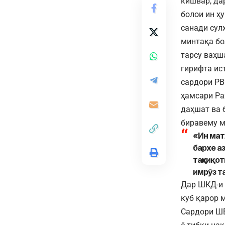
кишвар, да
болои ин ҳ
санади сул
минтақа бо
тарсу ваҳш
гирифта ис
сардори РВ
ҳамсари Ра
даҳшат ва 
биравему м
«Ин матл
бархе а
таҳқиқот
имрӯз т
Дар ШКД-и 
куб қарор 
Сардори ШВ