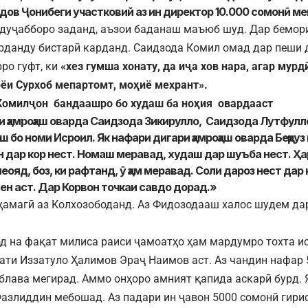
удов Ҷонибеги участковий аз ин директор 10.000 сомонӣ м
дуҷабборо заданд, аъзои баданаш маъюб шуд. Дар бемор
рданду бистарӣ карданд. Саидзода Комил омад дар пеши 
ро гуфт, ки
«хез гумша хонату, да иҷа хов нара, агар мурд
рёи Сурхоб мепартомт, моҳиё мехрант».
Комилҷон бандаашро бо худаш ба ноҳия овардааст
и ҳамроҳаш оварда Саидзода Зикирулло, Саидзода Лутфулло
 бо номи Исроил. Як нафари дигари ҳамроҳаш оварда Беҳруз
 дар кор нест. Номаш меравад, худаш дар шуъба нест. Ҳар
еояд, боз, ки рафтанд, ӯ ҳам меравад. Соли дароз нест дар к
ен аст. Дар Корвон точкаи савдо дорад.»
ҳамагӣ аз Колхозободанд. Аз Фидозодааш халос шудем да
д на фақат милиса раиси ҷамоатҳо ҳам мардумро тохта ист
ати Иззатуло Ҳалимов Эраҷ Наимов аст. Аз чандин нафар 
облава мегирад. Аммо онҳоро амният қапида аскарӣ бурд. Я
азлиддин мебошад. Аз падари ин ҷавон 5000 сомонӣ гири