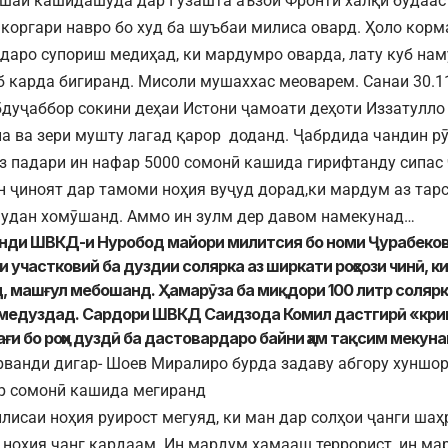
қшаи кашидашуда дар Гузашта аъзои Фронти халқӣ будааст
 коргари навро бо худ ба шуъбаи милиса овард. Ҳоло кор
даро супориш медиҳад, ки мардумро оварда, лату куб нам
б карда бигиранд. Мисоли мушаххас меоварем. Санаи 30.1
дуҷаббор сокини деҳаи Истони ҷамоати деҳоти Иззатулл
а ва зери мушту лагад қарор доданд. Ҷабрдида чандин р
Аз падари ин нафар 5000 сомонӣ кашида гирифтанду сипас
н ҷиноят дар тамоми ноҳия вуҷуд дорад,ки мардум аз тар
удан хомӯшанд. Аммо ин зулм дер давом намекунад…
нди ШВКД-и Нуробод майори милитсия бо номи Ҷурабеков
 участковий ба дуздии солярка аз ширкати роҳсози чинӣ, к
, машғул мебошанд. Ҳамарӯза ба миқдори 100 литр солярка
медуздад. Сардори ШВКД Саидзода Комил дастгирӣ «кр
ғи бо роҳи дуздӣ ба дастовардаро байни ҳам тақсим мекуна
рванди дигар- Шоев Миралиро бурда задаву абгору хуншор
ор сомонӣ кашида мегиранд
лисаи ноҳия руирост мегуяд, ки ман дар солҳои ҷанги шаҳ
 ноҳия ҷанг кардаам. Ин мардум ҳамааш террорист, ин м