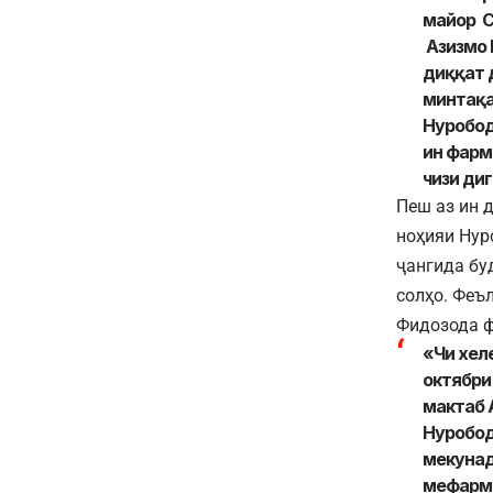
майор С
Азизмо Р
диққат 
минтақа
Нуробод
ин фарм
чизи ди
Пеш аз ин 
ноҳияи Нур
ҷангида бу
солҳо. Феъ
Фидозода ф
«Чи хел
октябри
мактаб 
Нуробод
мекунад
мефармо