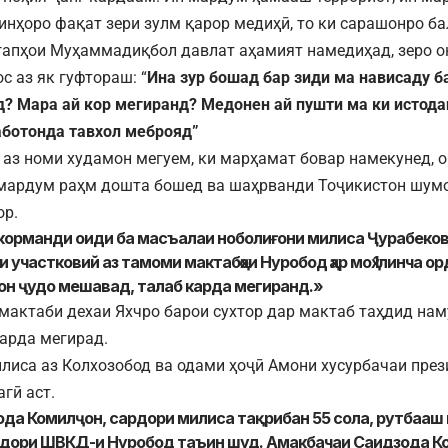
инҳоро фақат зери зулм қарор медиҳӣ, то ки сарашонро ба
 гапҳои Муҳаммадиқбол давлат аҳамият намедиҳад, зеро 
с аз як гуфтораш: “
Ина зур бошад бар зиди ма нависаду б
? Мара ай кор мегиранд? Медонен ай пушти ма ки истодаг
аботонда тавхол меброяд”
 аз номи худамон мегуем, ки марҳамат бовар намекунед, 
 мардум раҳм дошта бошед ва шаҳрванди Тоҷикистон шум
ор.
 корманди оиди ба масъалаи ноболиғони милиса Ҷурабеков
 участковий аз тамоми мактабҳои Нуробод ҳар моҳ 1линча ор
он ҷудо мешавад, талаб карда мегиранд.»
мактаби дехаи Яхчро барои сухтор дар мактаб таҳдид на
арда мегирад.
лиса аз Колхозобод ва одами ҳоҷӣ Амони хусурбачаи през
гӣ аст.
да Комилҷон, сардори милиса тақрибан 55 сола, рутбааш 
рдори ШВКД-и Нуробод таъин шуд. Амакбачаи Саидзода Ко