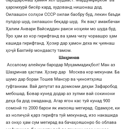
бародаронаш ҳамин хел шудааст. Мардумфиребӣ ва
ҳаромхурӣ бисёр кард, худованд нишонаш дод.
Оилаашон солҳои СССР оилаи баобру буд, лекин баъди
пулдор шуд, оилаашон беқадр шуд. Як вақт амакбачаи
Ҳалим Анвари Вайсиддин раиси ноҳияи мо шуда буд.
Ӯро ҳам аз кор гирифтанд ва ҳама чизу чораашро ҳам
кашида гирифтанд. Ҳозир дар ҳамон деха як ҷиянаш
ҳоҷӣ Бахтиёр мондаасту тамом.
Шаҳринав
Ассалому алейкум бародар Муҳаммадиқбол! Ман аз
Шаҳринав ҳастам. Ҳозир дар Москва кор мекунам. Ба
шумо дар бораи Тошев Мансур ва ҷиноятҳояш
гуфтаниам. Вай депутат ва домкоми деҳаи Зафаробод
мебошад. Бовар кунед додар аз зулми вай сокинони
деҳа ба дод омадаанд. Агар ягон кас туй кунад 900
сомонӣ то 2000 барои як имзояш мегирад. Одамҳое, ки
аз нолиҷоӣ қарз гирифта туй мекунанд, изо накашида
аз онҳо ҳам сум мегирад ва бачаҳояшонро бо облава