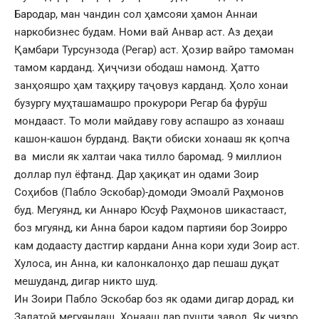
Бародар, ман чандин сол ҳамсояи ҳамон Аннаи
наркобизнес будам. Номи вай Анвар аст. Аз деҳаи
Қамбари Турсунзода (Регар) аст. Ҳозир вайро тамоман
тамом карданд. Ҳиҷчизи ободаш намонд. Ҳатто
занҳояшро ҳам таҳқиру таҷовуз карданд. Ҳоло хонаи
бузургу муҳташамашро прокурори Регар ба фурӯш
мондааст. То моли майдаву гову аспашро аз хонааш
кашон-кашон бурданд. Вақти обиски хонааш як қопча
ва мисли як халтаи чака тилло баромад. 9 миллион
доллар пул ёфтанд. Дар ҳақиқат ин одами Зоир
Соҳибов (Пабло Эскобар)-домоди Эмоалӣ Раҳмонов
буд. Мегуянд, ки Аннаро Юсуф Раҳмонов шикастааст,
боз мгуянд, ки Анна барои кадом партияи бор Зоирро
кам додаасту дастгир кардани Анна кори худи Зоир аст.
Хулоса, ин Анна, ки калонкалонҳо дар пешаш дуқат
мешуданд, дигар никто шуд.
Ин Зоири Пабло Эскобар боз як одами дигар дорад, ки
Залатой мегуяндаш. Хонааш дар пушти завод. Як чизро