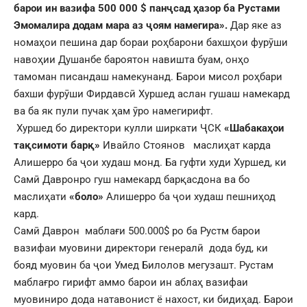
барои ин вазифа 500 000 $ панҷсад ҳазор ба Рустами
Эмомалира додам мара аз ҷоям намегира».
Дар яке аз
номаҳои пешина дар бораи роҳбарони бахшҳои фурӯши
навоҳии Душанбе бароятон навишта буам, онҳо
тамоман писандаш намекунанд. Барои мисол роҳбари
бахши фурӯши Фирдавсӣ Хуршед аслан гушаш намекард
ва ба як пули пучак ҳам ӯро намегирифт.
Хуршед бо директори кулли ширкати ҶСК
«Шабакаҳои
тақсимоти барқ»
Ивайло Стоянов маслиҳат карда
Алишерро ба ҷои худаш монд. Ба гуфти худи Хуршед, ки
Самӣ Давронро гуш намекард барқасдона ва бо
маслиҳати
«боло»
Алишерро ба ҷои худаш пешниҳод
кард.
Самӣ Даврон маблағи 500.000$ ро ба Рустм барои
вазифаи муовини директори генералӣ дода буд, ки
бояд муовин ба ҷои Умед Билолов мегузашт. Рустам
маблағро гирифт аммо барои ин аблаҳ вазифаи
муовиниро дода натавонист ё нахост, ки бидиҳад. Барои