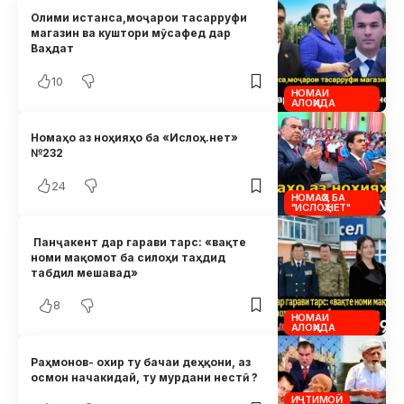
Олими истанса,моҷарои тасарруфи
магазин ва куштори мӯсафед дар
Ваҳдат
10
НОМАИ
АЛОҲИДА
Номаҳо аз ноҳияҳо ба «Ислоҳ.нет»
№232
24
НОМАҲО БА
"ИСЛОҲ.НЕТ"
Панҷакент дар гарави тарс: «вақте
номи мақомот ба силоҳи таҳдид
табдил мешавад»
8
НОМАИ
АЛОҲИДА
Раҳмонов- охир ту бачаи деҳқони, аз
осмон начакидай, ту мурдани нестӣ ?
ИҶТИМОӢ