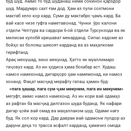
буд шуд. Аммо то буд шуданаш ними сокинон қарздор
шуд. Мардумро сахт ғам дод. Ҳам аз пули сохтмони
мактаб хело кор кард. Суми ду мактабро ҷамъ кард. Ба
вай касе чизе гуфта наметавонад. Чунки ӯро калони
отдели Чептура ва сардори 6-ой отдели Турсунзода ва як
милисаи кулобӣ кришават мекарданд. Сипас кадоме аз
бойҳо аз болояш шикоят карданд ва аз маҳалкоми
гирифтанд.
Арақ менушад, зино мекунад. Ҳатто як муаллимаро
таҷовуз кард. Аз ин ҳодиса ҳама бохабар аст. Худаш
намоз намехонад, дигарҳоро ҳам намемонад, ки намоз
хонанд. Фақат масҷид мерафту гапаш ҳамин буд:
«пага ҳашар, пага сум ҷам мекунем, пага ин мекунем»
мегуфт, аммо намоз намехонд. Аз ин кори вай одамҳо
аз рафтан ба масҷид дилгазон шуда буданд. Як нафари
дигар ҷойи вай омад ва маҳаллаком шуд. Одами нағз
буд. Як сол кор кард. Дар давраи вай одамони пулдор аз
даруни деҳа то трасса асфалт карданд, ҳамачиз омода