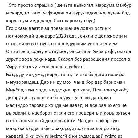
Это просто страшно ( деньги вымогал, мардума мачбур
мекард, то гову гусфандошон фурухтадоданд, дуъои бад
карда сум медоданд. Сахт ҳаромхур буд)
Его оказывается за превышение должностных
полномочий в январе 2023 года , сняли с должности и
отправили в отпуск с последующим увольнением.
Он хитрый, сразу в отпуске , ба сафари Умра рафт, омада
дуруғ овоза паҳн кард. Сказал без разрешения поехал в
Умру, поэтому меня сняли с работы..
Баъд, ду моҳ умед карда гашт, ки яке ба дигар вазифа
мегузорандаш. Дар ин ду моҳ чанд бор дар барномаи
Минбар, занг зада, маддоҳиашро кард. Пешвою ҷанобу
дигару дигарашро ва бардуруғ гуфт, ки дар ҳама
масҷидҳо таровиҳ хонда мешавад. И все равно его не
вызвали, а наоборот стали его проверять и ковыряться
в его кошмарной деятельности. Чандин нафар тую
маърака кардагӣ бечораҳоро, хурсандиашонро заҳр
кардагӣ, ё ки сум гирифтагӣ ё ки судмешавӣ гуфта аз