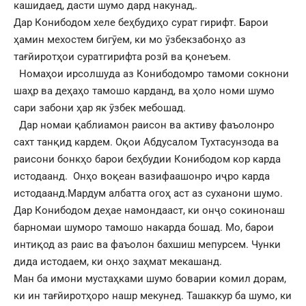
кашидаед, дасти шумо дард накунад,.
Дар Конибодом хеле беҳбудиҳо сурат гирифт. Барои
ҳамин мехостем бигӯем, ки мо ӯзбекзабонҳо аз
тағйиротҳои суратгирифта розӣ ва қонеъем.
Номаҳои ирсолшуда аз Конибодомро тамоми сокнони
шаҳр ва деҳаҳо тамошо карданд, ва ҳоло номи шумо
сари забони ҳар як ӯзбек мебошад.
Дар номаи қаблиамон раисон ва активу фаъолонро
сахт танқид кардем. Оқои Абдусалом Тухтасунзода ва
раисони бонкҳо барои беҳбудии Конибодом кор карда
истодаанд. Онҳо воқеан вазифаашонро иҷро карда
истодаанд.Мардум албатта огоҳ аст аз суханони шумо.
Дар Конибодом деҳае намондааст, ки онҷо сокинонаш
барномаи шуморо тамошо накарда бошад. Мо, барои
интиқод аз раис ва фаъолон бахшиш мепурсем. Чунки
дида истодаем, ки онҳо заҳмат мекашанд.
Ман ба имони мустаҳками шумо боварии комил дорам,
ки ин тағйиротҳоро нашр мекунед. Ташаккур ба шумо, ки