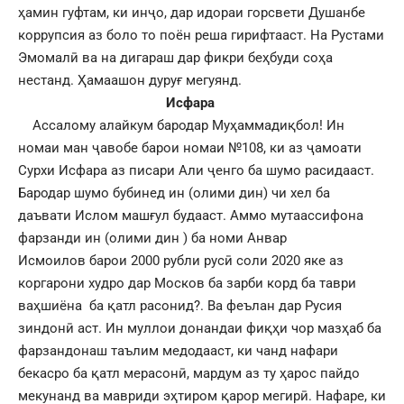
ҳамин гуфтам, ки инҷо, дар идораи горсвети Душанбе
коррупсия аз боло то поён реша гирифтааст. На Рустами
Эмомалӣ ва на дигараш дар фикри беҳбуди соҳа
нестанд. Ҳамаашон дуруғ мегуянд.
Исфара
Ассалому алайкум бародар Муҳаммадиқбол! Ин
номаи ман ҷавобе барои номаи №108, ки аз ҷамоати
Сурхи Исфара аз писари Али ҷенго ба шумо расидааст.
Бародар шумо бубинед ин (олими дин) чи хел ба
даъвати Ислом машғул будааст. Аммо мутаассифона
фарзанди ин (олими дин ) ба номи Анвар
Исмоилов барои 2000 рубли русӣ соли 2020 яке аз
коргарони худро дар Москов ба зарби корд ба таври
ваҳшиёна ба қатл расонид?. Ва феълан дар Русия
зиндонӣ аст. Ин муллои донандаи фиқҳи чор мазҳаб ба
фарзандонаш таълим медодааст, ки чанд нафари
бекасро ба қатл мерасонӣ, мардум аз ту ҳарос пайдо
мекунанд ва мавриди эҳтиром қарор мегирӣ. Нафаре, ки