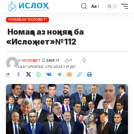
Aa
НОМАҲО БА "ИСЛОҲ.НЕТ"
Номаҳо аз ноҳияҳо ба
«Ислоҳ.нет»№112
31
BY
ИСЛОҲ НЕТ
LAST UPDATED: 27.12.2024 1:41 ДП