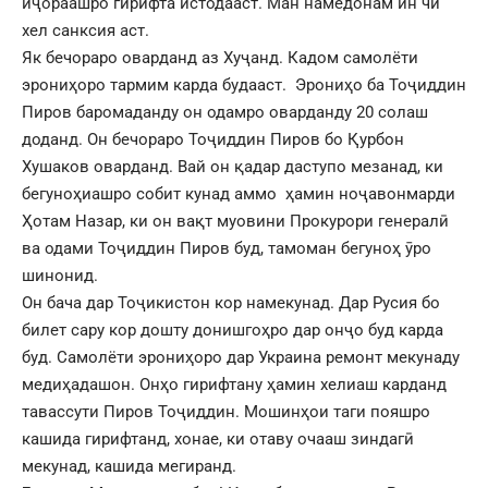
иҷораашро гирифта истодааст. Ман намедонам ин чи
хел санксия аст.
Як бечораро оварданд аз Хуҷанд. Кадом самолёти
эрониҳоро тармим карда будааст. Эрониҳо ба Тоҷиддин
Пиров баромаданду он одамро оварданду 20 солаш
доданд. Он бечораро Тоҷиддин Пиров бо Қурбон
Хушаков оварданд. Вай он қадар даступо мезанад, ки
бегуноҳиашро собит кунад аммо ҳамин ноҷавонмарди
Ҳотам Назар, ки он вақт муовини Прокурори генералӣ
ва одами Тоҷиддин Пиров буд, тамоман бегуноҳ ӯро
шинонид.
Он бача дар Тоҷикистон кор намекунад. Дар Русия бо
билет сару кор дошту донишгоҳро дар онҷо буд карда
буд. Самолёти эрониҳоро дар Украина ремонт мекунаду
медиҳадашон. Онҳо гирифтану ҳамин хелиаш карданд
тавассути Пиров Тоҷиддин. Мошинҳои таги пояшро
кашида гирифтанд, хонае, ки отаву очааш зиндагӣ
мекунад, кашида мегиранд.