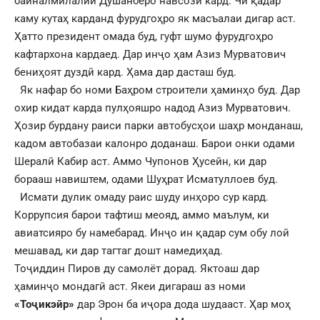
байналмилалии Душанберо навсозӣ кард. Чи қадар
каму кутаҳ карданд фурудгоҳро як масъалаи дигар аст.
Ҳатто президент омада буд, гуфт шумо фурудгоҳро
кафтархона кардаед. Дар инҷо ҳам Азиз Мурватович
бениҳоят дуздӣ кард. Ҳама дар дасташ буд.
Як нафар бо номи Баҳром строители ҳаминҳо буд. Дар
охир кидат карда пулҳояшро надод Азиз Мурватович.
Ҳозир бурдану раиси парки автобусҳои шаҳр монданаш,
кадом автобазаи калонро доданаш. Барои онки одами
Шералӣ Кабир аст. Аммо Чупонов Ҳусейн, ки дар
борааш навиштем, одами Шуҳрат Исматуллоев буд.
Исмати дулик омаду раис шуду инҳоро сур кард.
Коррупсия барои тафтиш меояд, аммо маълум, ки
авиатсияро бу намебарад. Инҷо ин қадар сум обу лой
мешавад, ки дар тагтаг дошт намедиҳад.
Тоҷиддин Пиров ду самолёт дорад. Яктоаш дар
ҳаминҷо мондагӣ аст. Якеи дигараш аз номи
«Тоҷикэйр»
дар Эрон ба иҷора дода шудааст. Ҳар моҳ