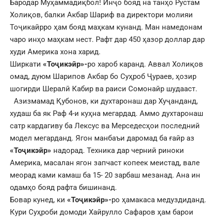
Бародар Муҳаммадиқбол! Инҷо бояд на танҳо Рустам
Холиқов, балки Акбар Шариф ва директори молияи
Тоҷикайрро ҳам бояд маҳкам кунанд. Ман намедонам
чаро инҳо маҳкам нест. Рафт дар 450 ҳазор доллар дар
худи Америка хона харид.
Ширкати
«Тоҷик
э
йр»-
ро хароб каранд. Аввал Холиқов
омад, дуюм Шарипов Акбар бо Суҳроб Ҷураев, ҳозир
шогирди Шералӣ Кабир ва раиси Сомонайр шудааст.
Азизмамад Қубонов, ки духтаронаш дар Хуҷанданд,
худаш ба як Раф 4-и куҳна мегардад. Аммо духтаронаш
сатр кардагиву ба Лексус ва Мерседесҳои последний
модел мегарданд. Ягон манбаъи даромад ба ғайр аз
«Тоҷик
э
йр»
надорад. Техника дар черний риноки
Америка, масалан ягон запчаст копеек меистад, вале
меорад ками камаш ба 15- 20 зарбаш мезанад. Ана ин
одамҳо бояд рафта бишинанд.
Бовар кунед, ки
«Тоҷикэйр»-
ро ҳамакаса медуздиданд.
Кури Суҳроби домоди Хайрулло Сафаров ҳам барои