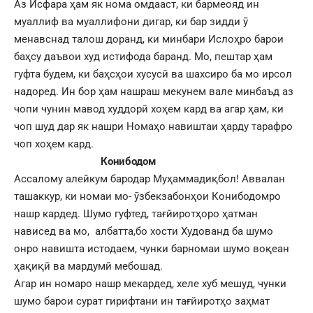
Аз Исфара ҳам як нома омдааст, ки бармеояд ин
муаллиф ва муаллифони дигар, ки бар зидди ӯ
менавснад талош доранд, ки минбари Ислоҳро барои
баҳсу даъвои худ истифода баранд. Мо, пештар ҳам
гуфта будем, ки баҳсҳои хусусӣ ва шахсиро ба мо ирсол
надоред. Ин бор ҳам нашраш мекунем вале минбаъд аз
чопи чунин мавод худдорӣ хоҳем кард ва агар ҳам, ки
чоп шуд дар як нашри Номаҳо навиштаи ҳарду тарафро
чоп хоҳем кард.
Конибодом
Ассалому алейкум бародар Муҳаммадиқбол! Аввалан
ташаккур, ки номаи мо- ӯзбекзабонҳои Конибодомро
нашр кардед. Шумо гуфтед, тағйиротҳоро ҳатман
нависед ва мо, албатта,бо хости Худованд ба шумо
онро навишта истодаем, чунки барномаи шумо воқеан
ҳақиқӣ ва мардумӣ мебошад.
Агар ин номаро нашр мекардед, хеле хуб мешуд, чунки
шумо барои сурат гирифтани ин тағйиротҳо заҳмат