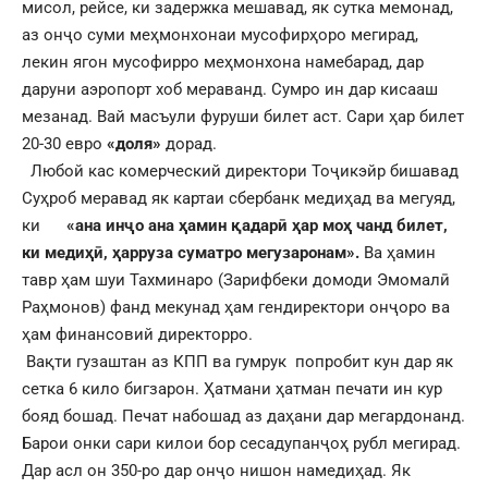
мисол, рейсе, ки задержка мешавад, як сутка мемонад,
аз онҷо суми меҳмонхонаи мусофирҳоро мегирад,
лекин ягон мусофирро меҳмонхона намебарад, дар
даруни аэропорт хоб мераванд. Сумро ин дар кисааш
мезанад. Вай масъули фуруши билет аст. Сари ҳар билет
20-30 евро
«доля»
дорад.
Любой кас комерческий директори Тоҷикэйр бишавад
Суҳроб меравад як картаи сбербанк медиҳад ва мегуяд,
ки
«ана инҷо ана ҳамин қадарӣ ҳар моҳ чанд билет,
ки медиҳӣ, ҳарруза суматро мегузаронам».
Ва ҳамин
тавр ҳам шуи Тахминаро (Зарифбеки домоди Эмомалӣ
Раҳмонов) фанд мекунад ҳам гендиректори онҷоро ва
ҳам финансовий директорро.
Вақти гузаштан аз КПП ва гумрук попробит кун дар як
сетка 6 кило бигзарон. Ҳатмани ҳатман печати ин кур
бояд бошад. Печат набошад аз даҳани дар мегардонанд.
Барои онки сари килои бор сесадупанҷоҳ рубл мегирад.
Дар асл он 350-ро дар онҷо нишон намедиҳад. Як