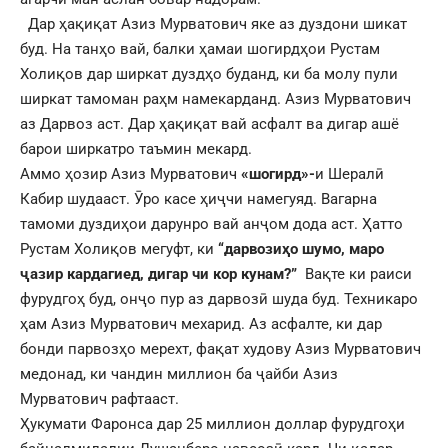
Дар ҳақиқат Азиз Мурватович яке аз дуздони шикат
буд. На танҳо вай, балки ҳамаи шогирдҳои Рустам
Холиқов дар ширкат дуздҳо буданд, ки ба молу пули
ширкат тамоман раҳм намекарданд. Азиз Мурватович
аз Дарвоз аст. Дар ҳақиқат вай асфалт ва дигар ашё
барои ширкатро таъмин мекард.
Аммо ҳозир Азиз Мурватович
«шогирд»-
и Шералӣ
Кабир шудааст. Ӯро касе ҳиҷчи намегуяд. Вагарна
тамоми дуздиҳои дарунро вай анҷом дода аст. Ҳатто
Рустам Холиқов мегуфт, ки
“дарвозиҳо шумо, маро
ҷазир кардагиед, дигар чи кор кунам?”
Вақте ки раиси
фурудгоҳ буд, онҷо пур аз дарвозӣ шуда буд. Техникаро
ҳам Азиз Мурватович мехарид. Аз асфалте, ки дар
бонди парвозҳо мерехт, фақат худову Азиз Мурватович
медонад, ки чандин миллион ба ҷайби Азиз
Мурватович рафтааст.
Ҳукумати Фаронса дар 25 миллион доллар фурудгоҳи