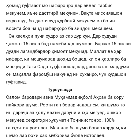
Ҳомид гуфтааст мо нафаронро дар аввал тарбия
мекунем, яъне дастгирӣ мекунем. Вақте миссияашон
иҷро шуд, бо дасти худ қурбонӣ мекунем ва бо ин
восита боз чанд нафарҳоро ба зиндон мекашем.
Он хаёлҳои пучи худро аз сар дур кун. Дар ҳудуди
ҷамоат 15 оила бад намебинад шуморо. Баракс 15 оилаи
дузди лагандбардор ҳимоят мекунад. Миллат ва ҳар
нафаре, ки мешунавад шоҳид бошед, ки он ҳавлиро ба
масҷиди Таги Сада туҳфа хоҳад кард, хоссатан мардуми
он маҳалла фаромӯш накунед ин суханро, чун худашон
гуфтаанд.
Турсунзода
Салом бародари азиз Муҳаммадиқбол! Аҳсан ба кору
пайкори шумо. Рости гап бовар надоштем, ки шумо то
ин дараҷа аз ҳолу вазъи даруни инҳо мегӯед, ошкор
мекунед секретҳои ҳукумати Тоҷикистонро. 100%
гапҳоятон рост аст. Ман нав ба шумо бовар кардам, ки
шумо дар роҳи ҳақ мубориза бурда истодаед.