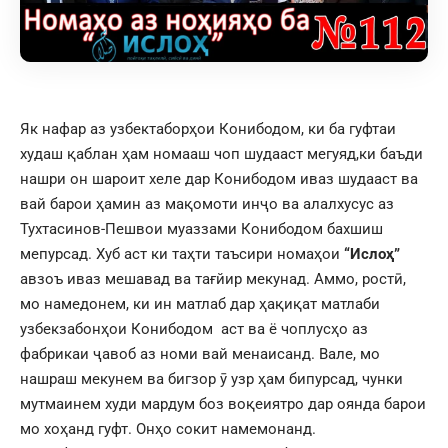
Як нафар аз узбектаборҳои Конибодом, ки ба гуфтаи
худаш қаблан ҳам номааш чоп шудааст мегуяд,ки баъди
нашри он шароит хеле дар Конибодом иваз шудааст ва
вай барои ҳамин аз мақомоти инҷо ва алалхусус аз
Тухтасинов-Пешвои муаззами Конибодом бахшиш
мепурсад. Хуб аст ки таҳти таъсири номаҳои
“Ислоҳ”
авзоъ иваз мешавад ва тағйир мекунад. Аммо, ростӣ,
мо намедонем, ки ин матлаб дар ҳақиқат матлаби
узбекзабонҳои Конибодом аст ва ё чоплусҳо аз
фабрикаи ҷавоб аз номи вай менаисанд. Вале, мо
нашраш мекунем ва бигзор ӯ узр ҳам бипурсад, чунки
мутмаинем худи мардум боз воқеиятро дар оянда барои
мо хоҳанд гуфт. Онҳо сокит намемонанд.