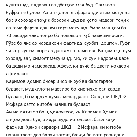
кушта шуд, падараш аз дӯстҳои ман буд -Самадов
Ғуфрон ё Ғулом. Аз ин ҷавон як фарзанди ятим монд ва
боз як хоҳари тоҷик бевазан шуд ва ҳоло модари тоҷик
аз ғами фарзандаш хун гиря мекунад. Умри ман ҳам ба
70 расида ҷавононро бо номашон хуб намешиносам.
Рӯзе бо яке аз наздикони фавтида суҳбат доштем. Гуфт
чи кор кунем, коре аз дастамон намеояд. Ба ҳама ҷо сум
хуронд, аз ӯ ҳимоят мекунанд. Мо, ки сум надорем, касе
ба доди мо намерасад. Афсус, ки дунё ба дасти нокасон
афтидааст.
Каримов Ҳомид бисёр инсони хуб ва балогардон
будааст, мушкилоти марзиро бо қирғизҳо ҳал карда
будааст, ба мардум кумак мекардааст. Сардори ШКД -2
Исфара ҳатто китобе навишта будааст.
Аммо интизор бош, ҷиноятҳое, ки Каримов Ҳомид
анҷом дода буд, омода шуда истодааст, баъд хоҳӣ
фаҳмид. Ҳамон сардори ШКД — 2 Исфара, ки китобе
навиштааст дар бораи тағоят, баъди ба қатл расидани