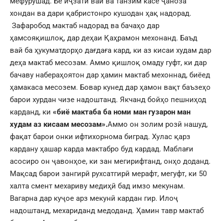
мефурушад. Бе иҷзати вай ва танзим касе ҷаноза
хондан ва дари қабристонро кушодан ҳақ надорад.
Зафаробод мактаб надорад ва бачаҳо дар
ҳамсояқишлоқ, дар деҳаи Қаҳрамон мехонанд. Баъд
вай ба ҳукуматдорҳо дағдаға кард, ки аз кисаи худам дар
деҳа мактаб месозам. Аммо қишлоқ омаду гуфт, ки дар
бачаву набераҳоятон дар ҳамин мактаб мехоннад, биёед
ҳамакаса месозем. Бовар кунед дар ҳамон вақт баъзеҳо
барои хурдан чизе надоштанд. Якчанд бойҳо пешниҳод
карданд, ки
«биё мактаба ба номи ман гузарон ман
худам аз кисаам месозам».
Аммо он золим розӣ нашуд,
фақат барои онки ифтихорнома биград. Хулас қарз
кардану ҳашар карда мактабро буд кардад. Маблағи
асосиро он ҷавонҳое, ки зан мегирифтанд, онҳо доданд.
Мақсад барои зангирӣ рухсатгирӣ мерафт, мегуфт, ки 50
халта смент мехариву медиҳӣ бад имзо мекунам.
Вагарна дар куҷое арз мекунӣ кардан гир. Илоҷ
надоштанд, мехариданд медоданд. Ҳамин тавр мактаб