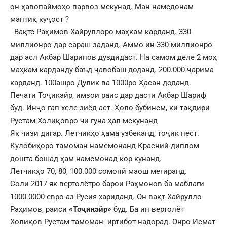
он ҳавопаймоҳо парвоз мекунад. Ман намедонам
мантиқ куҷост ?
Вақте Раҳимов Хайруллоро маҳкам карданд. 330
миллионро дар сараш заданд. Аммо ин 330 миллионро
дар асл Акбар Шарипов дуздидаст. На самом деле 2 моҳ
маҳкам карданду баъд ҷавобаш доданд. 200.000 ҷарима
карданд. 100ашро Дулик ва 1000ро Ҳасан доданд.
Печати Тоҷикэйр, имзои раис дар дасти Акбар Шариф
буд. Инҷо гап хеле зиёд аст. Ҳоло бубинем, ки тақдири
Рустам Холиқовро чи гуна ҳал мекунанд
Як чизи дигар. Летчикҳо ҳама узбеканд, тоҷик нест.
Кулобиҳоро тамоман намемонанд Красний диплом
дошта бошад ҳам намемонад кор кунанд.
Летчикҳо 70, 80, 100.000 сомонӣ маош мегиранд.
Соли 2017 як вертолётро барои Раҳмонов ба маблағи
1000.0000 евро аз Русия хариданд. Он вақт Хайрулло
Раҳимов, раиси
«Тоҷик
э
йр»
буд. Ба ин вертолёт
Холиқов Рустам тамоман иртибот надорад. Онро Исмат