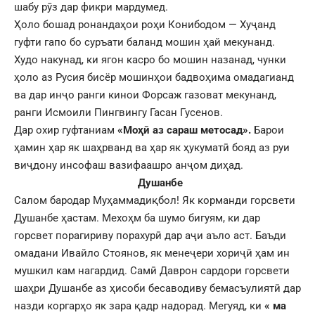
шабу рӯз дар фикри мардумед.
Ҳоло бошад ронандаҳои роҳи Конибодом — Хуҷанд
гуфти гапо бо суръати баланд мошин ҳай мекунанд.
Худо накунад, ки ягон касро бо мошин назанад, чунки
ҳоло аз Русия бисёр мошинҳои бадвоҳима омадагианд
ва дар инҷо ранги кинои Форсаж газоват мекунанд,
ранги Исмоили Пингвингу Гасан Гусенов.
Дар охир гуфтаниам
«Моҳӣ аз сараш метосад».
Барои
ҳамин ҳар як шаҳрванд ва ҳар як ҳукуматӣ бояд аз руи
виҷдону инсофаш вазифаашро анҷом диҳад.
Душанбе
Салом бародар Муҳаммадиқбол! Як корманди горсвети
Душанбе ҳастам. Мехоҳм ба шумо бигуям, ки дар
горсвет порагириву порахурӣ дар аҷи аъло аст. Баъди
омадани Ивайло Стоянов, як менеҷери хориҷӣ ҳам ин
мушкил кам нагардид. Самӣ Даврон сардори горсвети
шаҳри Душанбе аз ҳисоби бесаводиву бемасъулиятӣ дар
назди коргарҳо як зара қадр надорад. Мегуяд, ки
«
ма