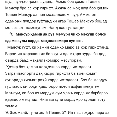
шуд, пулҷҳо ҷамъ шуданд. Аммо боз ҳамон Тошев
Мансур ӯро аз кор гирифт. Акнун се моҳ шуд боз ҳамон
Тошев Мансур аз нав маҳаллаком шуд. Аммо он
одамони пулдор гуфтанд,ки агар Тошев Мансур бошад
мо асфалт намекунем. Чанд кас гуфташ,ки
“Э, Мансур ҳамин як руз мемурӣ чико мекунӣ болои
одамо зулм карда, маҳалакомиро супор».
Мансур гуфт, ки ҳамин одамҳо маро аз кор гирифтанд.
Барои ин корашон як бор хуни одамҳоро хурда ба дод
оварда баъд маҳаллакомиро месупорам.
Ҳозир боз ҳамон корҳояшро карда истодааст.
Загранпаспорти даҳ касро гирифта ба военкомат
супорида хизмат роҳӣ карда истодааст. Боз ба мардум
гуфтааст, ки роҳи қишлоқро якҷоя асфал мекунем.
Маълум, ки боз аз мардум сум ҷамъ карда як барбарро
қарздор мекунад. Нияташ хуни мардумро хурдан асту
тамом.
Э, Эмомалӣ, ту чи хелӣ Пешвоӣ? Ин нафарҳоро чаро аз