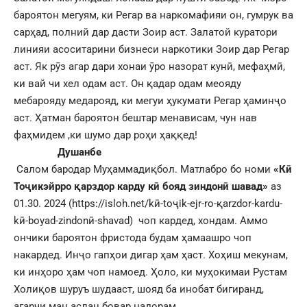
бароятон мегуям, ки Регар ва наркомафияи он, гумрук ва
сарҳад, полний дар дасти Зоир аст. Залатой куратори
линияи асоситарини бизнеси наркотики Зоир дар Регар
аст. Як рӯз агар дари хонаи ӯро назорат кунӣ, мефаҳмӣ,
ки вай чи хел одам аст. Он қадар одам меояду
мебарояду медарояд, ки мегуи ҳукумати Регар ҳаминҷо
аст. Ҳатман бароятон бештар менависам, чун нав
фаҳмидем ,ки шумо дар роҳи ҳаққед!
Душанбе
Салом бародар Муҳаммадиқбол. Матлабро бо номи
«Кӣ
Тоҷикэйрро қарздор карду кӣ бояд зиндонӣ шавад»
аз
01.30. 2024 (
https://isloh.net/kӣ-toҷik-ejr-ro-қarzdor-kardu-
kӣ-boyad-zindonӣ-shavad
) чоп кардед, хондам. Аммо
ончики бароятон фристода будам ҳамаашро чоп
накардед. Инҷо гапҳои дигар ҳам ҳаст. Хоҳиш мекунам,
ки инҳоро ҳам чоп намоед. Ҳоло, ки муҳокимаи Рустам
Холиқов шуруъ шудааст, шояд ба инобат бигиранд,
агарчи ман аслан бовар надорам.