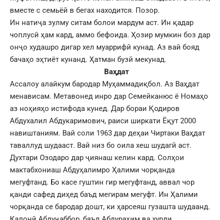
вместе с семьёй в бегах находится. Позор.
Ин натиҷа зулму ситам болои мардум аст. Ин қадар
чоплусӣ ҳам кард, аммо бефоида. Ҳозир мумкин боз дар
онҷо худашро дигар хел муаррифӣ кунад. Аз вай бояд
бачаҳо эҳтиёт кунанд. Ҳатман бузӣ мекунад.
Ваҳдат
Ассалоу алайкум бародар Муҳаммадиқбол. Аз Ваҳдат
менависам. Метавонед инро дар Семейканюс ё Номаҳо
аз ноҳияҳо истифода кунед. Дар бораи Қодиров
Абдухалил Абдукаримович, раиси ширкати Ёқут 2000
навиштаниям. Вай соли 1963 дар деҳаи Чиртаки Ваҳдат
таваллуд шудааст. Вай низ бо оила хеш шудагӣ аст.
Духтари Озодаро дар ҷиянаш келин кард. Солҳои
мактабхониаш Абдуҳалимро Ҳалими чорқанда
мегуфтанд. Бо касе гуштин гир мегуфтанд, аввал чор
қанди сафед диҳед баъд мегирам мегуфт. Ин Ҳалими
чорқанда се бародар дошт, ки ҳарсеяш гузашта шудаанд.
Калонӣ Абдуҷаббор, баъд Абдураҳим ва хурди