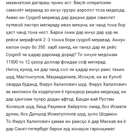
махинатсия дигараш чунин аст. Вақте оператсияи
самолёт меравад аз инҷо грузро аэропот тоза медиҳад.
Аммо ин Суҳроб меравад дар даҳани дари самолет
путевой листро мегираду иваз мекуна, ки чанд тона бор
ҳаст чанд тона нест. Барои онки дар инҷо дар ҳар як
рейси мерафтагӣ 2 -3 тонна бори суҳроб меравад. Акнун
килои онро бо 350 зарб занед, ки танҳо дар як рейс
Суҳроб чи қадар даромад дорад? То онҷое медонам
11500 то 12 ҳазор доллар фоидаи соф мегирад.
Нигоҳ кунед, ки дар чанд сол чи қадар инҷо раис таъин
шуд, Мастонгулов, Маҳмадалиев, Исоқов, ки аз Кулоб
оварда буданд, Фируз Халилович шуд. Фируз Халилович
як миллион ба коррпусия ё прокурор ришва медиҳад, ки
дар ҳангоми пулро додан афтод. Баъди вай Рустам
Холиқов шуд, баъд Раҳимов Хайрулло омад, боз Исмати
дулик, боз Дилшод Исматуллоев шуд, ҳоло Шодмон.
То Фируз Халилович ҳамаи ин раисҳо ё дар Маскав ва ё
дар Санкт-петербург барои худ хонаҳои гаронқимат