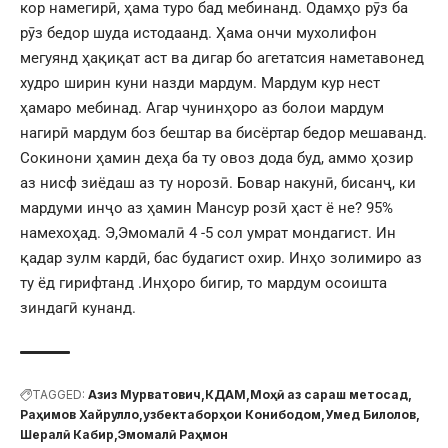
кор намегирӣ, ҳама туро бад мебинанд. Одамҳо рӯз ба
рӯз бедор шуда истодаанд. Ҳама ончи мухолифон
мегуянд ҳақиқат аст ва дигар бо агетатсия наметавонед
худро ширин куни назди мардум. Мардум кур нест
ҳамаро мебинад. Агар чунинҳоро аз болои мардум
нагирӣ мардум боз бештар ва бисёртар бедор мешаванд.
Сокинони ҳамин деҳа ба ту овоз дода буд, аммо ҳозир
аз нисф зиёдаш аз ту норозӣ. Бовар накунӣ, бисанҷ, ки
мардуми инҷо аз ҳамин Мансур розӣ ҳаст ё не? 95%
намехоҳад. Э,Эмомалӣ 4 -5 сол умрат мондагист. Ин
қадар зулм кардӣ, бас будагист охир. Инҳо золимиро аз
ту ёд гирифтанд .Инҳоро бигир, то мардум осоишта
зиндагӣ кунанд.
TAGGED:
Азиз Мурватович
КДАМ
Моҳӣ аз сараш метосад
Раҳимов Хайрулло
узбектаборҳои Конибодом
Умед Билолов
Шералӣ Кабир
Эмомалӣ Раҳмон