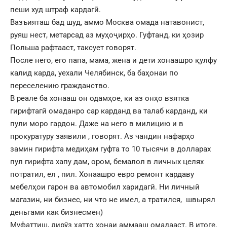
пеши худ штраф кардагӣ.
Вазъияташ бад шуд, аммо Москва омада натавонист,
руяш нест, метарсад аз муҳоҷирҳо. Гуфтанд, ки ҳозир
Польша рафтааст, таксует говорят.
После него, его папа, мама, жена и дети хонаашро қулфу
калид карда, уехали Челябинск, ба баҳонаи по
переселению гражданство.
В реале ба хонааш он одамҳое, ки аз онҳо взятка
гирифтагӣ омаданро сар карданд ва талаб карданд, ки
пули моро гардон. Даже на него в милицию и в
прокуратуру заявили , говорят. Аз чандин нафарҳо
замин гирифта медиҳам гуфта то 10 тысячи в долларах
пул гирифта хапу дам, ором, бемалол в личных целях
потратил, ел , пил. Хонаашро евро ремонт кардаву
мебелҳои гарон ва автомобил харидагӣ. Ни личный
магазин, ни бизнес, ни что не имел, а тратился, швырял
деньгами как бизнесмен)
Муфаттиш, дирӯз ҳатто хонаи аммааш омадааст. В итоге,