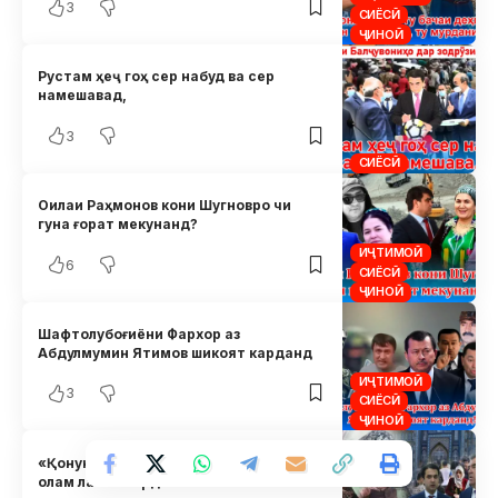
3
СИЁСӢ
ҶИНОӢ
Рустам ҳеҷ гоҳ сер набуд ва сер
намешавад,
3
СИЁСӢ
Оилаи Раҳмонов кони Шугновро чи
гуна ғорат мекунанд?
ИҶТИМОӢ
6
СИЁСӢ
ҶИНОӢ
Шафтолубоғиёни Фархор аз
Абдулмумин Ятимов шикоят карданд
ИҶТИМОӢ
3
СИЁСӢ
ҶИНОӢ
«Қонуни латта»-и Говпешво ӯро дар
олам латта кард