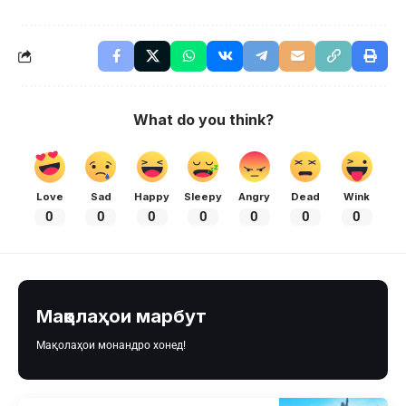
What do you think?
Love
Sad
Happy
Sleepy
Angry
Dead
Wink
0
0
0
0
0
0
0
Мақолаҳои марбут
Мақолаҳои монандро хонед!