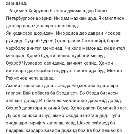
хариданд.
Раҳимов Хайрулло ба зани дуюмаш дар Санкт-
Петербург хона харид. Ин ҳам маҳкам шуд. Як миллион
доллар дода ҷонашро халос кард.
Як ҳодисаро шоҳидам. Ин ҳодиса дар давраи Исоқов
руй дод. Суҳроб Ҷурев (ҳоло раиси Сомонэйр), барои
чархболе винтел мемонад. Чи хеле мемонад, ки винтел
мепарад. Қариб буд, ки пешво қурбонӣ мешуд.
Суҳроб Ҷураевро қапиданд, амният қапид. Ҳамон
винтелро дар чархбол нодуруст шинонида буд. Мехост
Раҳмонов чапа шавад.
Амният кашокаш дошт. Озода Раҳмонова пушташро
гирифт. Вай вобаста ба Озода аст. Бо Озода бизнеси
запчаст дорад. Ин бизнес миллионҳо даромад дорад.
Суҳроб дирктори техникӣ буд. Ҳоло раиси Сомонэйр аст.
Ду сол кашокаш шуд, аммо Озода наҷоташ дод. Пули
зиёдашро гирифту халосаш кард.Шахсе суйқасд ба
падараш кардаро вазифа доданд боз ва боз пешво бо