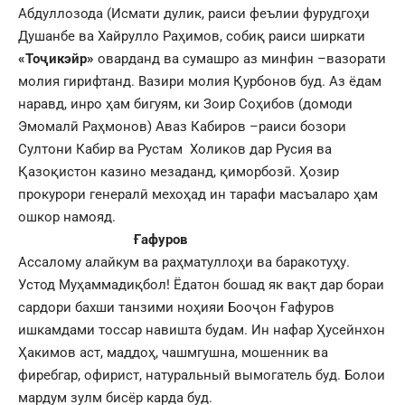
Абдуллозода (Исмати дулик, раиси феълии фурудгоҳи
Душанбе ва Хайрулло Раҳимов, собиқ раиси ширкати
«Тоҷик
э
йр»
оварданд ва сумашро аз минфин –вазорати
молия гирифтанд. Вазири молия Қурбонов буд. Аз ёдам
наравд, инро ҳам бигуям, ки Зоир Соҳибов (домоди
Эмомалӣ Раҳмонов) Аваз Кабиров –раиси бозори
Султони Кабир ва Рустам Холиков дар Русия ва
Қазоқистон казино мезаданд, қиморбозӣ. Ҳозир
прокурори генералӣ мехоҳад ин тарафи масъаларо ҳам
ошкор намояд.
Ғафуров
Ассалому алайкум ва раҳматуллоҳи ва баракотуҳу.
Устод Муҳаммадиқбол! Ёдатон бошад як вақт дар бораи
сардори бахши танзими ноҳияи Бооҷон Ғафуров
ишкамдами тоссар навишта будам. Ин нафар Ҳусейнхон
Ҳакимов аст, маддоҳ, чашмгушна, мошенник ва
фиребгар, офирист, натуральный вымогатель буд. Болои
мардум зулм бисёр карда буд.