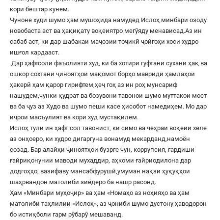
кори бештар кунем.
Чуноне худи шумо ҳам мушоҳида намудед Ислоҳ минбари озоду
новобаста аст ва ҳақиқату воқеиятро мегӯяду менависад.Аз ин
сабаб аст, ки дар шабакаи маҷозии тоҷикӣ ҷойгоҳи хоси худро
ишғол кардааст.
Дар ҳафтсоли фаъолияти худ, ки ба хотири гуфтани сухани ҳақ ва
ошкор сохтани ҷиноятҳои мақомот борҳо мавриди ҳамлаҳои
ҳакерӣ ҳам қарор гирифтем,ҳеҷ гоҳ аз ин роҳ мунсариф
нашудем,чунки қудрат ва бозувони тавонои шумо муттакои мост
ва ба ҷуз аз Худо ва шумо пеши касе ҳисобот намедиҳем. Мо дар
иҷрои масъулият ва кори худ мустақилем.
Ислоҳ тули ин ҳафт сол тавонист, ки симо ва чеҳраи воқеии хеле
аз онҳоеро, ки худро дигаргуна вонамуд мекарданд,намоён
созад. Бар алайҳи ҷиноятҳои бузрге чун, коррупсия, гардиши
ғайриқонунии маводи мухаддир, аҳкоми ғайриодилона дар
додгоҳҳо, вазифаву мансабфурушӣ,умуман нақзи ҳуқуқҳои
шаҳрвандон матолиби зиёдеро ба нашр расонд.
Ҳам «Минбари муҳоҷир» ва ҳам «Номаҳо аз ноҳияҳо ва ҳам
матолиби таҳлилии «Ислоҳ», аз ҷониби шумо дустону ҳаводорон
бо истиқболи гарм рӯбарӯ мешаванд.