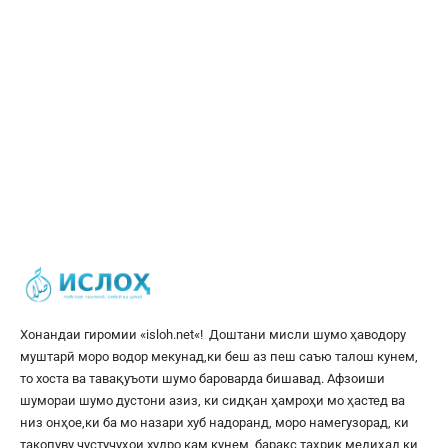
Хонандаи гиромии «
isloh.net
«! Доштани мисли шумо ҳаводору
муштарӣ моро водор мекунад,ки беш аз пеш саъю талош кунем,
то хоста ва тавақуъоти шумо бароварда бишавад. Афзоиши
шумораи шумо дустони азиз, ки сидқан ҳамроҳи мо ҳастед ва
низ онҳое,ки ба мо назари хуб надоранд, моро намегузорад, ки
такопуву ҷустуҷуҳои худро кам кунем, баракс таҳрик медиҳад,ки