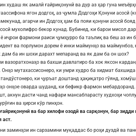
 ин худаш як амалӣ ғайриқонунӣ ва дур аз ҳар гуна меъёр
таассифона ягон додгоҳ, аз ҷумла Додгоҳи Қонуни асосӣ (к
амекунад, агарчи ин Додгоҳ ҳам ба пояи қонуни асосӣ бояд
асосӣ мухолифро бекор кунад. Бубинед, ки барои мисол да
 ё иҷрои фармони раиси ҷумҳурро ба таълиқ ва беш аз ин 
идент ва порлумон дорем ё инки маймунҳо ва маймунбоз,
к дам ба ин шохи дарахт мепаранд ва як дам ба он шох?
и вазоратхонаҳо ва бахши давлатиро ба хок яксон карданд,
 Онҳо мутахассисонеро, ки умри худро ба хидмат бахшида 
атандӯстонеро, ки ҷуръат доштанд ҳақиқатро гӯянд, хомӯш
ҳо онҳое оварда шуданд, ки бефикр фармон мебардоранд.
шт, акнун дасти чанд нафари мансабпарасту худхоҳи чоплу
урӯғин ва ҳирси кӯр пинҳон.
ғайриқонунӣ ва бар хилофи озодӣ ва сарқонун, бар зидди
 аст.
ани заминҳои ин сарзамини муқаддас бо роҳи дуздӣ ва пан