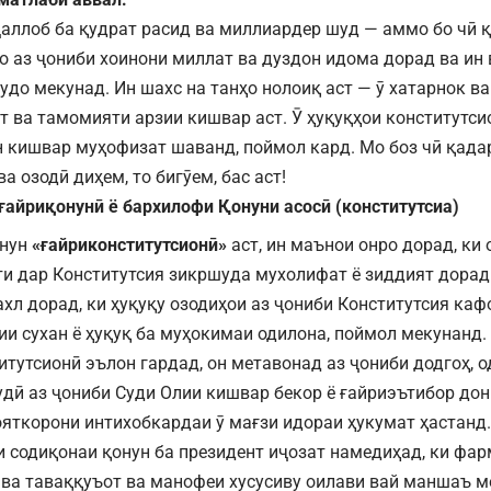
аллоб ба қудрат расид ва миллиардер шуд — аммо бо чӣ 
о аз ҷониби хоинони миллат ва дуздон идома дорад ва ин
ҷудо мекунад. Ин шахс на танҳо нолоиқ аст — ӯ хатарнок в
т ва тамомияти арзии кишвар аст. Ӯ ҳуқуқҳои конститутси
н кишвар муҳофизат шаванд, поймол кард. Мо боз чӣ қадар
ва озодӣ диҳем, то бигӯем, бас аст!
ғайриқонунӣ ё бархилофи Қонуни асосӣ (конститутсиа)
онун
«ғайриконститутсионӣ»
аст, ин маънои онро дорад, ки 
и дар Конститутсия зикршуда мухолифат ё зиддият дорад.
ахл дорад, ки ҳуқуқу озодиҳои аз ҷониби Конститутсия ка
ии сухан ё ҳуқуқ ба муҳокимаи одилона, поймол мекунанд.
итутсионӣ эълон гардад, он метавонад аз ҷониби додгоҳ, о
удӣ аз ҷониби Суди Олии кишвар бекор ё ғайриэътибор до
ояткорони интихобкардаи ӯ мағзи идораи ҳукумат ҳастанд
и содиқонаи қонун ба президент иҷозат намедиҳад, ки фар
а ва таваққуъот ва манофеи хусусиву оилави вай маншаъ м