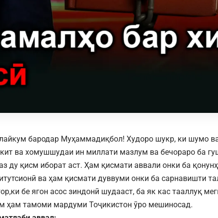
лайкум бародар Муҳаммадиқбол! Худоро шукр, ки шумо в
окит ва хомушшудаи ин миллати мазлум ва бечораро ба гу
аз ду қисм иборат аст. Ҳам қисмати аввали онки ба қонун
итутсионӣ ва ҳам қисмати дуввуми онки ба сарнавишти та
р,ки бе ягон асос зиндонӣ шудааст, ба як кас тааллуқ мег
м ҳам тамоми мардуми Тоҷикистон ӯро мешиносад.
 матлаби аввал: