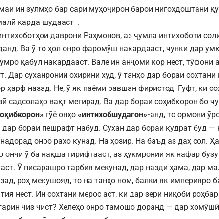
маи ин зулмҳо бар сари муҳоҷирон барои нигоҳдоштани қ
алӣ карда шудааст .
 интихоботҳои даврони Раҳмонов, аз ҷумла интихоботи сол
данд. Ва ӯ то ҳол онро фаромӯш накардааст, чунки дар умқ
умро қабул накардааст. Вале ин анҷоми кор нест, тӯфони а
т. Дар суханронии охирини худ, ӯ танҳо дар бораи сохтани
 ҳарф назад. Не, ӯ як паёми равшан фиристод. Гуфт, ки со
зӣ садсолаҳо вақт мегирад. Ва дар бораи соҳибкорон бо чу
соҳибкорон»
гӯё онҳо
«интихобшудагон»-
анд, то ормони ӯр
 дар бораи пешрафт набуд. Сухан дар бораи қудрат буд — қ
 надорад онро раҳо кунад. На ҳозир. На баъд аз даҳ сол. Ҳ
 ончи ӯ ба нақша гирифтааст, аз ҳукмронии як нафар бузур
 аст. Ӯ писарашро тарбия мекунад, дар назди ҳама, дар ма
зад, роҳ мекушояд, то на танҳо ном, балки як империяро б
ия нест. Ин сохтани мерос аст, ки дар зери ниқоби роҳбар
арин чиз чист? Хелеҳо онро тамошо доранд — дар хомӯшӣ