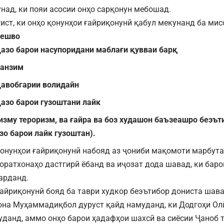
унад, ки пояи асосии онҳо сарқонун мебошад.
ст, ки онҳо қонунҳои ғайриқонунӣ қабул мекунанд ба мис
пешво
ҷазо барои насупоридани маблағи қувваи барқ
танзим
ҷавобгарии волидайн
ҷазо барои гузоштани лайк
изму тероризм, ва ғайра
ва боз худашон баъзеашро беэът
зо барои лайк гузоштан).
онунҳои ғайриқонунӣ набояд аз ҷониби мақомоти марбута
зоратхонаҳо дастгирӣ ёбанд ва иҷозат дода шавад, ки бар
арданд.
айриқонунӣ бояд ба таври худкор беэътибор дониста шав
на Муҳаммадиқбол дуруст қайд намуданд, ки Додгоҳи Ол
уданд, аммо онҳо барои ҳадафҳои шахсӣ ва сиёсии Ҷаноб т