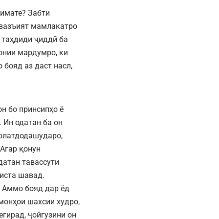
қимате? Забти
 вазъият мамлакатро
а таҳдиди ҷиддӣ ба
онии мардумро, ки
 бояд аз даст насл,
он бо принсипҳо ё
 Ин одатан ба он
фолатдодашударо,
 Агар қонун
датан тавассути
ниста шавад.
. Аммо бояд дар ёд
монҳои шахсии худро,
егирад, ҷойгузини он