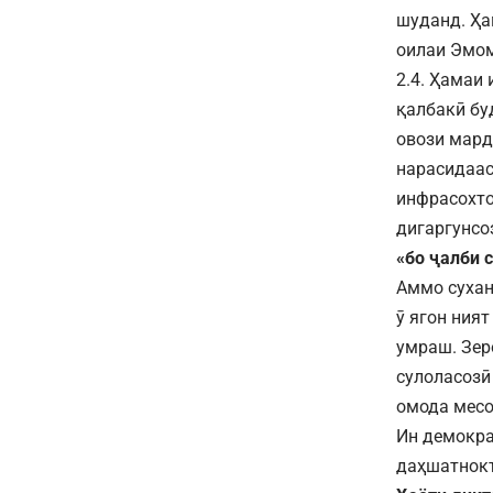
шуданд. Ҳа
оилаи Эмом
2.4. Ҳамаи
қалбакӣ бу
овози мард
нарасидаас
инфрасохтор
дигаргунсо
«бо ҷалби 
Аммо сухан
ӯ ягон ният
умраш. Зеро
сулоласозӣ
омода месо
Ин демократ
даҳшатнокт