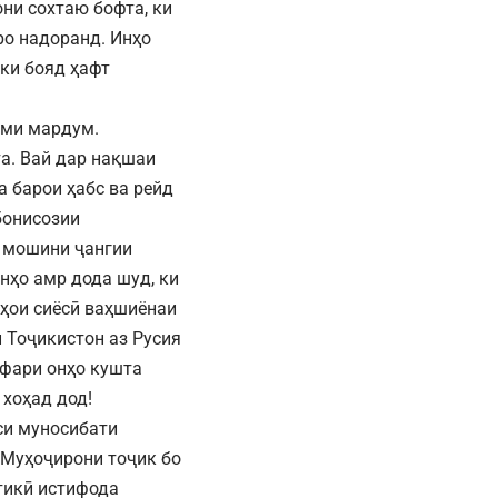
они сохтаю бофта, ки
ро надоранд. Инҳо
 ки бояд ҳафт
шми мардум.
та. Вай дар нақшаи
а барои ҳабс ва рейд
бонисозии
а мошини ҷангии
онҳо амр дода шуд, ки
ҳои сиёсӣ ваҳшиёнаи
 Тоҷикистон аз Русия
афари онҳо кушта
 хоҳад дод!
си муносибати
 Муҳоҷирони тоҷик бо
тикӣ истифода