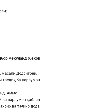
оли;
ибор мекунанд (бекор
, масалн Додситонӣ,
ои тасдиқ ба парлумон
анд. Аммо
ӣ ва парлумон қаблан
ахриб ва тағйир дода