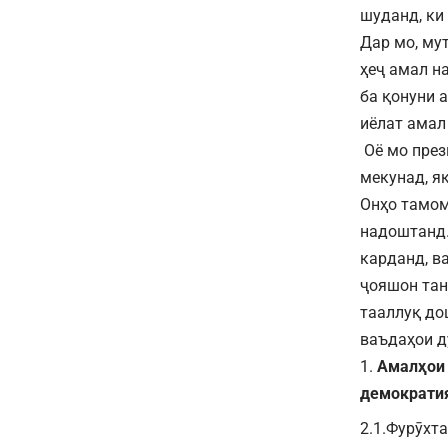
шуданд, ки
Дар мо, му
ҳеҷ амал н
ба қонуни 
иёлат амал
Оё мо през
мекунад, я
Онҳо тамом
надоштанд.
карданд, в
ҷояшон тан
тааллуқ до
ваъдаҳои д
Амалҳои 
демократия
2.1.Фурӯхт