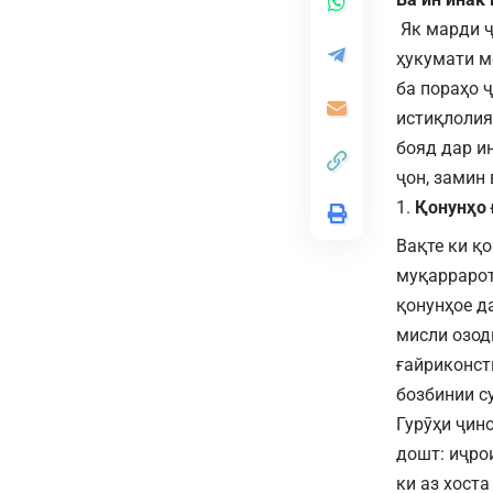
Як марди ҷ
ҳукумати м
ба пораҳо 
истиқлолия
бояд дар и
ҷон, замин 
Қонунҳо 
Вақте ки қ
муқаррарот
қонунҳое д
мисли озод
ғайриконст
бозбинии с
Гурӯҳи ҷин
дошт: иҷро
ки аз хост