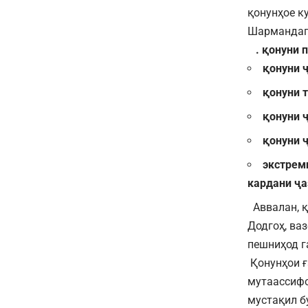
қонунҳое к
Шармандаги
. қонуни 
қонуни 
қонуни 
қонуни 
қонуни 
экстрем
кардани ҷа
Аввалан, қ
Додгоҳ, ва
пешниҳод г
Қонунҳои ғ
мутаассифо
мустақил б