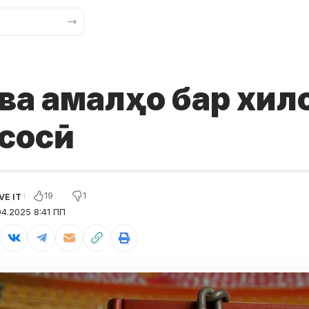
 ва амалҳо бар хи
асосӣ
19
1
4.2025 8:41 ПП