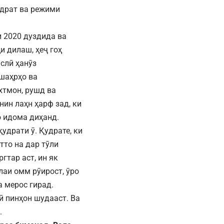
удрат ва режими
и 2020 дуздида ва
и дилаш, ҳеҷ гоҳ
слӣ ҳанӯз
 шаҳрҳо ва
хтмон, рушд ва
нин лаҳн ҳарф зад, ки
о идома диҳанд.
удрати ӯ. Қудрате, ки
атто на дар тӯли
гтар аст, ин як
лаи омм рӯирост, ӯро
а мерос гирад.
ӣ пинҳон шудааст. Ва
.