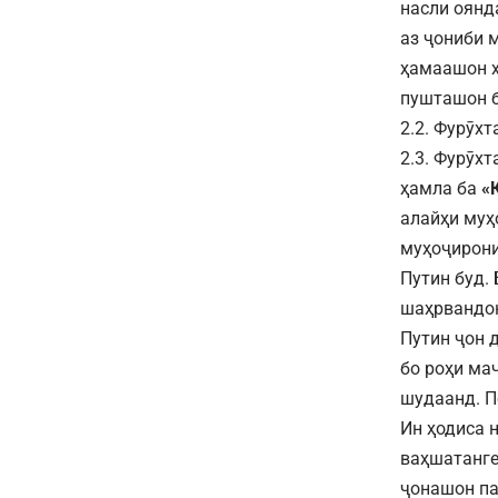
насли оянд
аз ҷониби 
ҳамаашон х
пушташон б
2.2. Фурӯх
2.3. Фурӯх
ҳамла ба
«
алайҳи муҳ
муҳоҷирони
Путин буд. 
шаҳрвандон
Путин ҷон 
бо роҳи ма
шудаанд. П
Ин ҳодиса 
ваҳшатанге
ҷонашон па