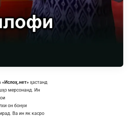
а
«Ислоҳ.нет»
ҳастанд
шҳо мерсонанд. Ин
ҳои
лхи он бонуи
ирад. Ва ин як касро