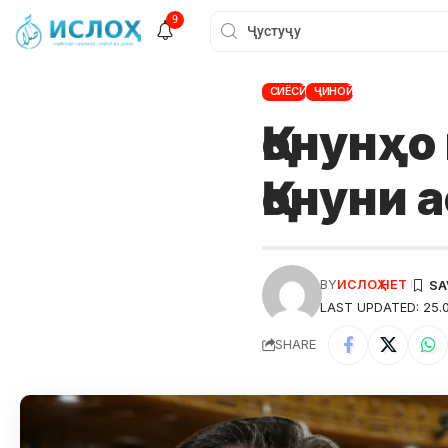
9
СИЁСӢ
ҶИНОӢ
Қонунҳо
Қонуни 
BY
ИСЛОҲ НЕТ
LAST UPDATED: 25.0
SHARE