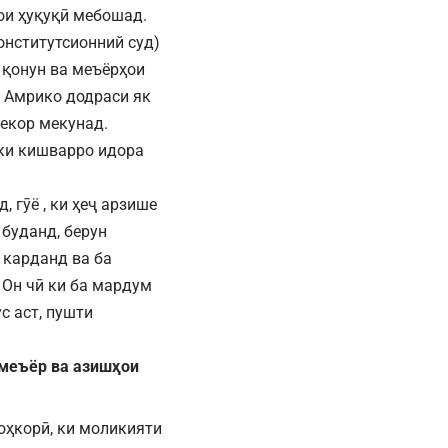
ҳои ҳуқуқӣ мебошад.
онститутсионний суд)
 қонун ва меъёрҳои
р Амрико додраси як
бекор мекунад.
 ки кишварро идора
 гӯё , ки ҳеҷ арзише
буданд, берун
 карданд ва ба
 Он чӣ ки ба мардум
с аст, пушти
 меъёр ва азишҳои
оҳкорӣ, ки моликияти