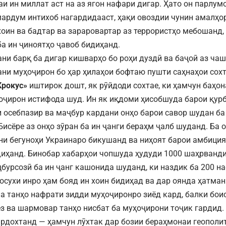
аи ин миллат аст на аз ягон нафари дигар. Ҳато он парлум
мардум интихоб нагардидааст, ҳақи овоздии чунин амалҳо
оин ва бадтар ва зараровартар аз террористҳо мебошанд,
а ин ҷиноятҳо ҷавоб бидиҳанд.
тани барқ ба дигар кишварҳо бо роҳи дуздӣ ва баҷоӣ аз ча
тани муҳоҷирон бо ҳар ҳилаҳои бофтаю пушти саҳнаҳои сох
Крокус»
иштирок дошт, як рӯйдоди сохтае, ки ҳамчун баҳон
оҷирон истифода шуд. Ин як иқдоми ҳисобшуда барои қур
 осебпазир ва маҷбур кардани онҳо барои савор шудан б
Бисёре аз онҳо зӯран ба ин ҷанги бераҳм ҷалб шуданд. Ба 
и бегуноҳи Украинаро бикушанд ва ниҳоят барои амбиция
диҳанд. Бинобар хабарҳои чопшуда ҳудуди 1000 шаҳрванди
ҷбурсозӣ ба ин ҷанг кашонида шуданд, ки наздик ба 200 н
осухи инро ҳам бояд ин хоин бидиҳад ва дар оянда ҳатман
на танҳо нафрати зидди муҳоҷиронро зиёд кард, балки бои
з ва шармовар танҳо нисбат ба муҳоҷирони тоҷик гардид.
рдохтанд — ҳамчун лӯхтак дар бозии бераҳмонаи геополи