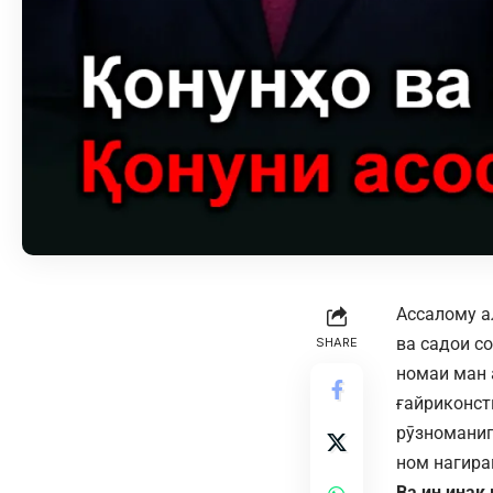
Ассалому а
ва садои с
SHARE
номаи ман 
ғайриконст
рӯзноманиго
ном нагира
Ва ин инак