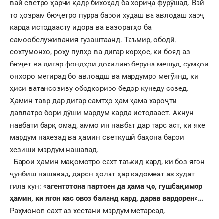
вай светро ҳарчи қадр бихоҳад ба хориҷа фурӯшад. Вай
то ҳозрам бюҷетро пурра барои худаш ва авлодаш харҷ
карда истодаасту идора ва вазоратҳо ба
самообслуживания гузаштаанд. Таъмир, ободӣ,
сохтумонхо, роҳу пулҳо ва дигар корҳое, ки бояд аз
бюҷет ва дигар фондҳои дохилию беруна мешуд, сумҳои
онҳоро мегирад бо авлоадш ва мардумро мегӯянд, ки
ҳиси ватансозиву ободкориро бедор кунеду созед.
Ҳамин тавр дар дигар самтҳо ҳам ҳама хароҷти
давлатро бори дӯши мардум карда истодааст. Акнун
навбати барқ омад, аммо ин навбат дар тарс аст, ки яке
мардум нахезад ва ҳамин светкушӣ баҳона барои
хезиши мардум нашавад.
Барои ҳамин мақомотро сахт таъкид кард, ки боз ягон
ҷунбиш нашавад, дарон ҳолат ҳар кадомеат аз худат
гила кун:
«агентотона партоен да ҳама ҷо, гушбақимор
ҳамин, ки ягон кас овоз баланд кард, дарав вардорен»…
Раҳмонов сахт аз хестани мардум метарсад.