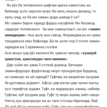
Як рӯз ба телевизион рафтам ариза навистам, ки
биёянду ҳоло аҳволи моро ба халқ нишон диҳанд, то
халқ гуяд, ки ба мо замин дода шавад ё не?
Мо замин барои хариду фуруш нагуфтем! Ин бесавод
сардори телевизион ба ман навиштааст, ки мо
«замин
намедиҳем».
Ана ақлу ана савод. Фаҳмидам,ки ин ҳама
такудавҳои ман бефоида. Ба як ҳоли зор 3 сотих замин
харидем ва 2 времянка сохтем.
Ана акнун ҳар рӯз милиса бо ҷамоат меояд:
«хунаҳой
ҳаматуна, ҳамсояҳора чапа мекнем».
Дар ҷойи мо ҳама 3 сотихӣ доранд. Бечораи
заминфурушро фурӯхтанду моро прокуратура бурданд,
ки заминро аз кӣ харидӣ? Гуфтам, ки раҳматии хусурам
ба духтараш додааст. Афсус дар ватан дар чунин вазъу
ҳол гирифтор шудам. Гуфт, ки мурдаҳоро накаш, набиёр.
Гуфтам, хуб хусурам дод. Гуфт ту моро аҳмақ хаёл накун.
Нигоҳ кун деворҳоро ва аз таги столаш баровард. Вай
30, вай 40 то харидам гуфт. Гуфт, гап зан заминфурӯшро