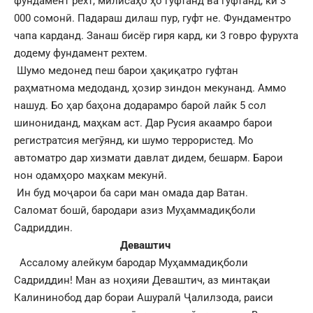
фундамент рехт, милисаҳо ҳо гуфтанд ва гуфтанд, ки 3
000 сомонӣ. Падараш дилаш пур, гуфт не. Фундаментро
чапа карданд. Занаш бисёр гиря кард, ки 3 говро фурухта
додему фундамент рехтем.
Шумо медонед пеш барои ҳақиқатро гуфтан
раҳматнома медоданд, ҳозир зиндон мекунанд. Аммо
нашуд. Бо ҳар баҳона додарамро барой лайк 5 сол
шинониданд, маҳкам аст. Дар Русия акаамро барои
регистратсия мегӯянд, ки шумо террористед. Мо
автоматро дар хизмати давлат дидем, бешарм. Барои
нон одамҳоро маҳкам мекунӣ.
Ин буд моҷарои ба сари ман омада дар Ватан.
Саломат бошӣ, бародари азиз Муҳаммадиқболи
Садриддин.
Деваштич
Ассалому алейкум бародар Муҳаммадиқболи
Садриддин! Ман аз ноҳияи Деваштич, аз минтақаи
Калининобод дар бораи Ашуралӣ Ҷалилзода, раиси