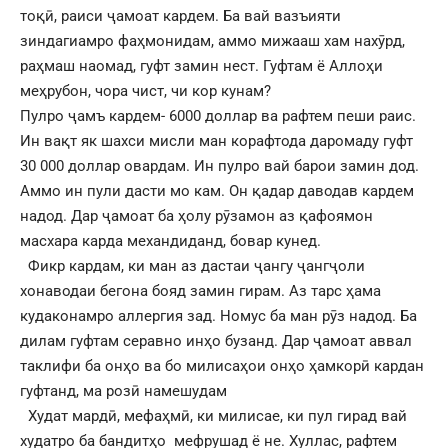
тоқӣ, раиси ҷамоат кардем. Ба вай вазъияти
зиндагиамро фаҳмонидам, аммо мижааш хам нахӯрд,
раҳмаш наомад, гуфт замин нест. Гуфтам ё Аллоҳи
меҳрубон, чора чист, чи кор кунам?
Пулро ҷамъ кардем- 6000 доллар ва рафтем пеши раис.
Ин вақт як шахси мисли ман корафтода даромаду гуфт
30 000 доллар овардам. Ин пулро вай барои замин дод.
Аммо ин пули дасти мо кам. Он қадар даводав кардем
надод. Дар ҷамоат ба ҳолу рӯзамон аз қафоямон
масхара карда механдиданд, бовар кунед.
Фикр кардам, ки ман аз дастаи ҷангу ҷангҷоли
хонаводаи бегона бояд замин гирам. Аз тарс ҳама
кудаконамро аллергия зад. Номус ба ман рӯз надод. Ба
дилам гуфтам серавно инҳо бузанд. Дар ҷамоат аввал
таклифи ба онҳо ва бо милисаҳои онҳо ҳамкорӣ кардан
гуфтанд, ма розӣ намешудам
Худат мардӣ, мефаҳмӣ, ки милисае, ки пул гирад вай
худатро ба бандитҳо мефрушад ё не. Хуллас, рафтем