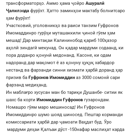
трансформаторҳо. Аммо ҳама ҷойро
Ашуралӣ
Ҷалилзода
фурӯхт. Ҳатто заминҳои мактабу болнитсаро
ҳам фурӯхт!
Участковий, уголовникҳо ва раиси танзим Ғуфронов
Имомаддинро гурӯҳи муташаккили ҷиноӣ гӯем ҳам
мешад! Дар минтақаи Калининобод қариб 100ҳазор
аҳолӣ зиндагӣ мекунад. Он қадар мардуми содаанд, ки
пора доданро қонунӣ медонанд. Касоне, ки одам
надоранд дар мақомот ё аз қонуну ҳуқуқ хабардор
нестанд ва фарзанди синни хизмати ҳарбӣ доранд ҳар
призив ба
Ғуфронов Имомиддин
аз 3000 сомонӣ сари
фарзанд медиҳанд.
Ин маблағро хусусан ман бо тариқи Душанбе- ситии як
шахс ба корти
Имомиддин Ғуфронов
гузарондам.
Номашро гӯям маро мешиносад! Ин Ғуфронов
Имомиддинро шумо шояд шиносед. Пештар корманди
комиссариати ҳарбӣ дар ҷамоати Ваҳдат буд. Ӯро
мардуми деҳаи Қалъаи дӯст -150нафар маслиҳат карда