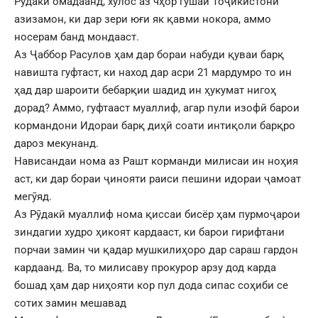
Рудакӣ омадаанд, хулос аз чҳор гӯшаи Тоҷикистони
азизамон, ки дар зери юғи як қавми нокора, аммо
носерам банд мондааст.
Аз Ҷаббор Расулов ҳам дар бораи набуди қуваи барқ
навишта гуфтаст, ки наход дар асри 21 мардумро то ин
ҳад дар шароити бебарқии шадид ин ҳукумат нигоҳ
дорад? Аммо, гуфтааст муаллиф, агар пули изофӣ барои
кормандони Идораи барқ диҳӣ соати интиқоли барқро
дароз мекунанд.
Нависандаи нома аз Рашт корманди милисаи ин ноҳия
аст, ки дар бораи ҷинояти раиси пешини идораи ҷамоат
мегӯяд.
Аз Рӯдакӣ муаллиф нома қиссаи бисёр ҳам пурмоҷарои
зиндагии худро ҳикоят кардааст, ки барои гирифтани
порчаи замин чи қадар мушкилиҳоро дар сараш гардон
кардаанд. Ва, то милисаву прокурор арзу дод карда
бошад ҳам дар ниҳояти кор пул дода сипас соҳиби се
сотих замин мешавад