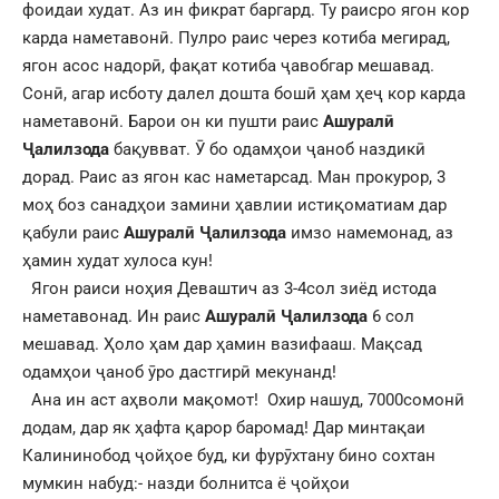
фоидаи худат. Аз ин фикрат баргард. Ту раисро ягон кор
карда наметавонӣ. Пулро раис через котиба мегирад,
ягон асос надорӣ, фақат котиба ҷавобгар мешавад.
Сонӣ, агар исботу далел дошта бошӣ ҳам ҳеҷ кор карда
наметавонӣ. Барои он ки пушти раис
Ашуралӣ
Ҷалилзода
бақувват. Ӯ бо одамҳои ҷаноб наздикӣ
дорад. Раис аз ягон кас наметарсад. Ман прокурор, 3
моҳ боз санадҳои замини ҳавлии истиқоматиам дар
қабули раис
Ашуралӣ Ҷалилзода
имзо намемонад, аз
ҳамин худат хулоса кун!
Ягон раиси ноҳия Деваштич аз 3-4сол зиёд истода
наметавонад. Ин раис
Ашуралӣ Ҷалилзода
6 сол
мешавад. Ҳоло ҳам дар ҳамин вазифааш. Мақсад
одамҳои ҷаноб ӯро дастгирӣ мекунанд!
Ана ин аст аҳволи мақомот! Охир нашуд, 7000сомонӣ
додам, дар як ҳафта қарор баромад! Дар минтақаи
Калининобод ҷойҳое буд, ки фурӯхтану бино сохтан
мумкин набуд:- назди болнитса ё ҷойҳои