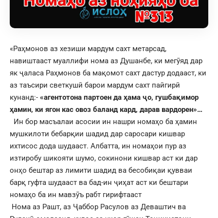
«Раҳмонов аз хезиши мардум сахт метарсад,
навиштааст муаллифи нома аз Душанбе, ки мегӯяд дар
як ҷаласа Раҳмонов ба мақомот сахт дастур додааст, ки
аз таъсири светкушӣ барои мардум сахт пайгирӣ
кунанд:-
«агентотона партоен да ҳама ҷо,
гушбақимор
ҳамин, ки ягон кас овоз баланд кард, дарав вардорен»…
Ин бор масъалаи асосии ин нашри номаҳо ба ҳамин
мушкилоти бебарқии шадид дар саросари кишвар
ихтисос дода шудааст. Албатта, ин номаҳои пур аз
изтиробу шикояти шумо, сокинони кишвар аст ки дар
онҳо бештар аз лимити шадид ва бесобиқаи қувваи
барқ гуфта шудааст ва бад-ин ҷиҳат аст ки бештари
номаҳо ба ин мавзӯъ рабт гирифтааст
Нома аз Рашт, аз Ҷаббор Расулов аз Деваштич ва