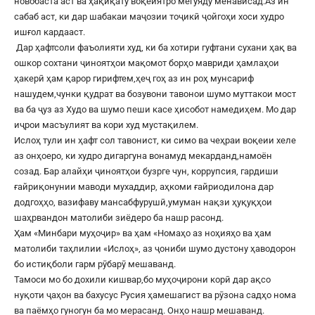
новобаста аст ва ҳақиқату воқеиятро мегӯяду менависад.Аз ин
сабаб аст, ки дар шабакаи маҷозии тоҷикӣ ҷойгоҳи хоси худро
ишғол кардааст.
Дар ҳафтсоли фаъолияти худ, ки ба хотири гуфтани сухани ҳақ ва
ошкор сохтани ҷиноятҳои мақомот борҳо мавриди ҳамлаҳои
ҳакерӣ ҳам қарор гирифтем,ҳеҷ гоҳ аз ин роҳ мунсариф
нашудем,чунки қудрат ва бозувони тавонои шумо муттакои мост
ва ба ҷуз аз Худо ва шумо пеши касе ҳисобот намедиҳем. Мо дар
иҷрои масъулият ва кори худ мустақилем.
Ислоҳ тули ин ҳафт сол тавонист, ки симо ва чеҳраи воқеии хеле
аз онҳоеро, ки худро дигаргуна вонамуд мекарданд,намоён
созад. Бар алайҳи ҷиноятҳои бузрге чун, коррупсия, гардиши
ғайриқонунии маводи мухаддир, аҳкоми ғайриодилона дар
додгоҳҳо, вазифаву мансабфурушӣ,умуман нақзи ҳуқуқҳои
шаҳрвандон матолиби зиёдеро ба нашр расонд.
Ҳам «Минбари муҳоҷир» ва ҳам «Номаҳо аз ноҳияҳо ва ҳам
матолиби таҳлилии «Ислоҳ», аз ҷониби шумо дустону ҳаводорон
бо истиқболи гарм рӯбарӯ мешаванд.
Тамоси мо бо дохили кишвар,бо муҳоҷирони корӣ дар ақсо
нуқоти ҷаҳон ва бахусус Русия ҳамешагист ва рӯзона садҳо нома
ва паёмҳо гуногун ба мо мерасанд. Онҳо нашр мешаванд.