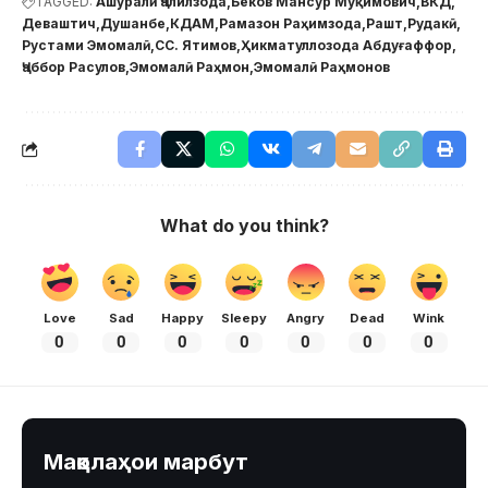
TAGGED:
Ашуралӣ Ҷалилзода
Беков Мансур Муқимович
ВКД
Деваштич
Душанбе
КДАМ
Рамазон Раҳимзода
Рашт
Рудакӣ
Рустами Эмомалӣ
СС. Ятимов
Ҳикматуллозода Абдуғаффор
Ҷаббор Расулов
Эмомалӣ Раҳмон
Эмомалӣ Раҳмонов
What do you think?
Love
Sad
Happy
Sleepy
Angry
Dead
Wink
0
0
0
0
0
0
0
Мақолаҳои марбут