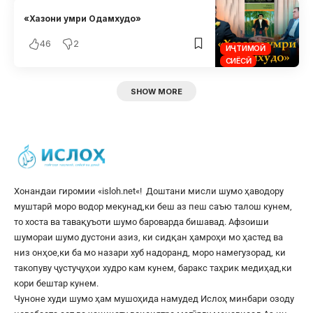
«Хазони умри Одамхудо»
46
2
ИҶТИМОӢ
СИЁСӢ
SHOW MORE
Хонандаи гиромии «
isloh.net
«! Доштани мисли шумо ҳаводору
муштарӣ моро водор мекунад,ки беш аз пеш саъю талош кунем,
то хоста ва тавақуъоти шумо бароварда бишавад. Афзоиши
шумораи шумо дустони азиз, ки сидқан ҳамроҳи мо ҳастед ва
низ онҳое,ки ба мо назари хуб надоранд, моро намегузорад, ки
такопуву ҷустуҷуҳои худро кам кунем, баракс таҳрик медиҳад,ки
кори бештар кунем.
Чуноне худи шумо ҳам мушоҳида намудед Ислоҳ минбари озоду