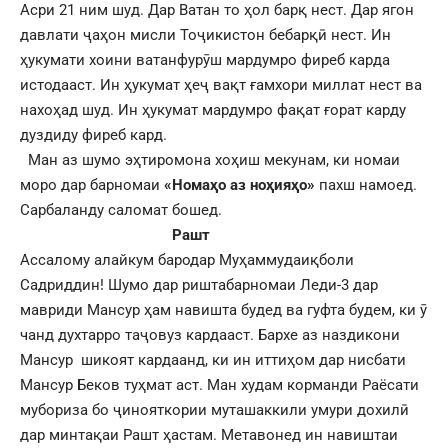
Асри 21 ним шуд. Дар Ватан то ҳол барқ нест. Дар ягон
давлати ҷаҳон мисли Тоҷикистон бебарқӣ нест. Ин
ҳукумати хоини ватанфурӯш мардумро фиреб карда
истодааст. Ин ҳукумат ҳеҷ вақт ғамхори миллат нест ва
нахоҳад шуд. Ин ҳукумат мардумро фақат ғорат карду
дуздиду фиреб кард.
Ман аз шумо эҳтиромона хоҳиш мекунам, ки номаи
моро дар барномаи
«Номаҳо аз ноҳияҳо»
пахш намоед.
Сарбаланду саломат бошед.
Рашт
Ассалому алайкум бародар Муҳаммудаиқболи
Садриддин! Шумо дар риштабарномаи Леди-3 дар
мавриди Мансур ҳам навишта будед ва гуфта будем, ки ӯ
чанд духтарро таҷовуз кардааст. Бархе аз наздикони
Мансур шикоят кардаанд, ки ин иттиҳом дар нисбати
Мансур Беков туҳмат аст. Ман худам корманди Раёсати
мубориза бо ҷинояткории муташаккили умури дохилӣ
дар минтақаи Рашт ҳастам. Метавонед ин навиштаи