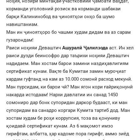
ноҳия, нозири минтақаӣ-участковийи ҷамоати Ваҳдат,
корманди уголовний розиск ва корманди шабакаи
барқи Калининобод ва ҷиноятҳои онҳо ба шумо
навиштаниам.
Ман ин ҷиноятҳоро бо чашми худам дидам ва аз сарам
гузарондам!
Раиси ноҳияи Деваштич
Ашуралӣ Ҷалилзода
аст. Ин хел
раиси дузди беинсофро дар таърихи ноҳияи Деваштич
надидаем. Ман хостам барои замини наздиҳавлигиям
сертификат кунам. Вақте ба Кумитаи замин муроҷиат
кардам гуфтанд на кам аз 10.000 сомонӣ расход мекунӣ.
Ман пурсидам, ки барои чӣ? Ман ягон кори ғайриқонунӣ
накарда истодаам! Нархи давлатии ин санад 1450
сомониро дар бонк супоридан даркор будааст, ки ман
супоридам ва санадро коргари Кумита тартиб дод. Ман
хостам худам бе роҳи коррупсия, тоза ва қонуниву
қоидавӣ сертификат кунам. Аз 6 мақомот имзо
гирифтам, албатта, ҳар кадоме пора гирифт, аммо зиёд