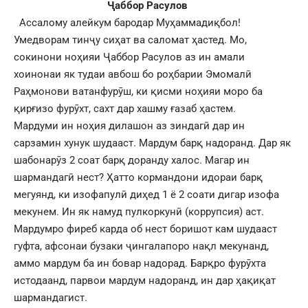
Ҷаббор Расулов
Ассалому алейкум бародар Муҳаммадиқбол!
Умедворам тинҷу сиҳат ва саломат ҳастед. Мо,
сокинони ноҳияи Ҷаббор Расулов аз ин амали
хоинонаи як тудаи авбош бо роҳбарии Эмомалӣ
Раҳмонови ватанфурӯш, ки қисми ноҳияи моро ба
қирғизо фурӯхт, сахт дар хашму ғазаб ҳастем.
Мардуми ин ноҳия дилашон аз зиндагӣ дар ин
сарзамин хунук шудааст. Мардум барқ надоранд. Дар як
шабонарӯз 2 соат барқ доранду халос. Магар ин
шармандагӣ нест? Ҳатто кормандони идораи барқ
мегуянд, ки изофапулӣ диҳед 1 ё 2 соати дигар изофа
мекунем. Ин як намуд пулкоркунӣ (коррупсия) аст.
Мардумро фиреб карда об нест боришот кам шудааст
гуфта, афсонаи бузаки ҷингалапоро нақл мекунанд,
аммо мардум ба ин бовар надорад. Барқро фурӯхта
истодаанд, парвои мардум надоранд, ин дар ҳақиқат
шармандагист.