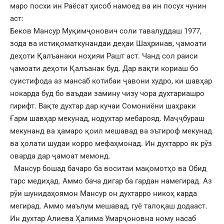
маро посхи ин Раёсат ҳисоб намоед ва ин посух чунин
аст:
Беков Мансур Муқимҷонович соли тавалуддаш 1977,
зода ва истиқоматкунандаи деҳаи Шаҳринав, ҷамоати
деҳоти Қалъанаки ноҳияи Рашт аст. Чанд сол раиси
ҷамоати деҳоти Қалъанак буд. Дар вақти кориаш бо
суистифода аз мансаб котибаи ҷавони худро, ки шавҳар
нокарда буд бо ваъдаи замину чизу чора духтариашро
гирифт. Вақте духтар дар кучаи Сомониёни шаҳраки
Ғарм шавҳар мекунад, нодухтар мебарояд. Маҷҷбураш
мекунанд ва ҳамаро қоил мешавад ва эътироф мекунад
ва ҳолати шудаи корро мефаҳмонад. Ин духтарро як рӯз
оварда дар ҷамоат мемонд.
Мансур бошад бачаро ба воситаи мақомотҳо ва Обид
тарс медиҳад. Аммо бача дигар ба гардан намегирад. Аз
рӯи шунидаҳоямон Мансур он духтарро никоҳ карда
мегирад. Аммо маълум мешавад, гуё талоқаш додааст.
Ин духтар Алиева Ҳалима Умарҷоновна ному насаб