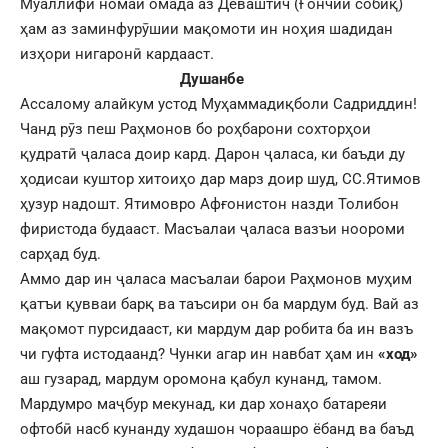
Муаллифи номаи омада аз Деваштич (Ғончии собиқ)
ҳам аз заминфурӯшии мақомоти ин ноҳия шадидан
изҳори нигаронӣ кардааст.
Душанбе
Ассалому алайкум устод Муҳаммадиқболи Садриддин!
Чанд рӯз пеш Раҳмонов бо роҳбарони сохторҳои
қудратӣ ҷаласа доир кард. Дарон ҷаласа, ки баъди ду
ҳодисаи куштор хитоиҳо дар марз доир шуд, СС.Ятимов
ҳузур надошт. Ятимовро Афғонистон назди Толибон
фиристода будааст. Масъалаи ҷаласа вазъи ноороми
сарҳад буд.
Аммо дар ин ҷаласа масъалаи барои Раҳмонов муҳим
қатъи қувваи барқ ва таъсири он ба мардум буд. Вай аз
мақомот пурсидааст, ки мардум дар робита ба ин вазъ
чи гуфта истодаанд? Чунки агар ин навбат ҳам ин
«ход»
аш гузарад, мардум оромона қабул кунанд, тамом.
Мардумро маҷбур мекунад, ки дар хонаҳо батареяи
офтобӣ насб кунанду худашон чораашро ёбанд ва баъд