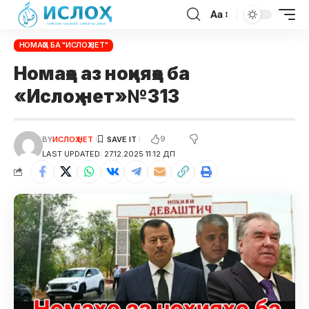
Aa
НОМАҲО БА "ИСЛОҲ.НЕТ"
Номаҳо аз ноҳияҳо ба
«Ислоҳ.нет»№313
9
BY
ИСЛОҲ НЕТ
LAST UPDATED: 27.12.2025 11:12 ДП