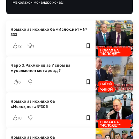
Мақолаҳои монандро хонед!
Номаҳо аз ноҳияҳо ба «Ислоҳ.нет» №
333
12
1
НОМАҲО БА
"ИСЛОҲ.НЕТ"
Чаро Э.Раҳмонов аз Ислом ва
мусалмонон метарсад ?
6
СИЁСӢ
ҶИНОӢ
Номаҳо аз ноҳияҳо ба
«Ислоҳ.нет»№305
10
НОМАҲО БА
"ИСЛОҲ.НЕТ"
Номаҳо аз ноҳияҳо ба