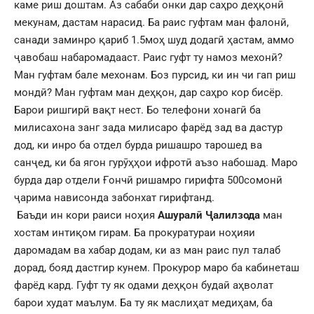
каме риш доштам. Аз сабаби онки дар саҳро деҳқонӣ
мекунам, дастам нарасид. Ба раис гуфтам ман фалонӣ,
санади заминро қариб 1.5моҳ шуд додагӣ ҳастам, аммо
ҷавобаш набаромадааст. Раис гуфт ту намоз мехонӣ?
Ман гуфтам бале мехонам. Боз пурсид, ки ин чи гап риш
мондӣ? Ман гуфтам ман деҳқон, дар саҳро кор бисёр.
Барои ришгирӣ вақт нест. Бо телефони хонагӣ ба
милисахона занг зада милисаро фарёд зад ва дастур
дод, ки инро ба отдел бурда ришашро тарошед ва
санҷед, ки ба ягон гурӯҳҳои ифротӣ аъзо набошад. Маро
бурда дар отдели Ғончӣ ришамро гирифта 500сомонӣ
ҷарима нависонда забонхат гирифтанд.
Баъди ин кори раиси ноҳия
Ашуралӣ Ҷалилзода
ман
хостам интиқом гирам. Ба прокуратураи ноҳияи
даромадам ва хабар додам, ки аз ман раис пул талаб
дорад, бояд дастгир кунем. Прокурор маро ба кабинеташ
фарёд кард. Гуфт ту як одами деҳқон будаӣ аҳволат
барои худат маълум. Ба ту як маслиҳат медиҳам, ба