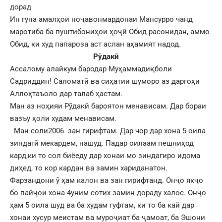
дорад
Ин гуна амалҳои ноҷавонмардонаи Мансурро чанд
маротиба ба пуштибониҳои ҳоҷӣ Обид расонидан, аммо
Обид, ки худ папароза аст аслан аҳамият надод.
Рӯдакӣ
Ассалому алайкум бародар Муҳаммадиқболи
Садриддин! Саломатӣ ва сиҳатии шуморо аз даргоҳи
Аллоҳтаъоло дар талаб ҳастам.
Ман аз ноҳияи Рӯдакӣ бароятон менависам. Дар бораи
вазъу ҳоли худам менависам.
Ман соли2006 зан гирифтам. Дар чор дар хона 5 оила
зиндагӣ мекардем, нашуд. Падар оилаам пешниҳод
кард,ки то сол биёеду дар хонаи мо зиндагиро идома
диҳед, то кор кардан ва замин хариданатон.
Фарзандони ӯ ҳам калон ва зан гирифтанд. Онҷо якҷо
бо пайҷои хона 4уним сотих замин дораду халос. Онҷо
ҳам 5 оила шуд ва ба худам гуфтам, ки то ба кай дар
хонаи хусур меистам ва муроҷиат ба ҷамоат, ба Эшони