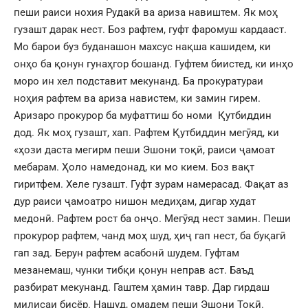
пеши раиси нохия Рудакӣ ва ариза навиштем. Як моҳ
гузашт дарак нест. Боз рафтем, гуфт фаромуш кардааст.
Мо барои буз буданашон махсус нақша кашидем, ки
онҳо ба қонун гунаҳгор бошанд. Гуфтем биистед, ки инҳо
моро ин хел подставит мекунанд. Ба прокуратураи
ноҳия рафтем ва ариза навистем, ки замин гирем.
Аризаро прокурор ба муфаттиш бо номи Қутбиддин
дод. Як моҳ гузашт, хап. Рафтем Қутбиддин мегӯяд, ки
«ҳози даста мегирм пеши Эшони тоқӣ, раиси ҷамоат
мебарам. Ҳоло намедонад, ки мо кием. Боз вақт
гиритфем. Хеле гузашт. Гуфт зурам намерасад. Фақат аз
дур раиси ҷамоатро нишон медиҳам, дигар худат
медонӣ. Рафтем рост ба онҷо. Мегӯяд нест замин. Пеши
прокурор рафтем, чанд моҳ шуд, ҳиҷ гап нест, ба буқагӣ
гап зад. Берун рафтем асабонӣ шудем. Гуфтам
мезанемаш, чунки тибқи қонун неправ аст. Баъд
разбират мекунанд. Гаштем ҳамин тавр. Дар гирдаш
милисаи бисёр. Нашуд, омадем пеши Эшони Тоқӣ.