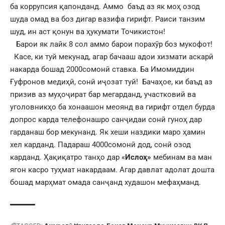
ба коррупсия қапонданд. Аммо баъд аз як моҳ озод
шуда омад ва боз дигар вазифа гирифт. Раиси танзим
шуд, ин аст қонун ва ҳукумати Точикистон!
Барои як лайк 8 сол аммо барои порахӯр боз мукофот!
Касе, ки туй мекунад, агар бачааш адои хизмати аскарӣ
накарда бошад 2000сомонӣ ставка. Ба Имомиддин
Ғуфронов медиҳӣ, сонӣ иҷозат туй! Бачаҳое, ки баъд аз
призив аз муҳоҷират бар мегарданд, участковий ва
уголовникҳо ба хонаашон меоянд ва гирифт отдел бурда
допрос карда телефонашро санҷидаи сонӣ гуноҳ дар
гарданаш бор мекунанд. Як хеши наздики маро ҳамин
хел карданд. Падараш 4000сомонӣ дод, сонӣ озод
карданд. Ҳақиқатро танҳо дар «
Ислоҳ
»
мебинам ва ман
ягон касро туҳмат накардаам. Агар давлат адолат дошта
бошад марҳмат омада санҷанд худашон мефаҳманд.