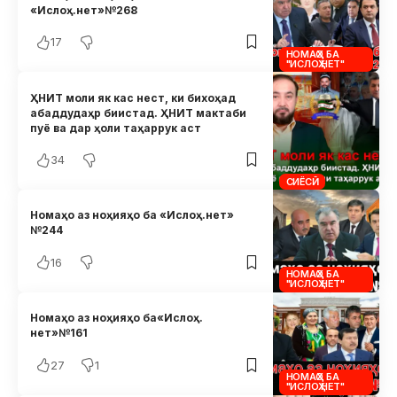
«Ислоҳ.нет»№268
17
НОМАҲО БА
"ИСЛОҲ.НЕТ"
ҲНИТ моли як кас нест, ки бихоҳад
абаддудаҳр биистад. ҲНИТ мактаби
пуё ва дар ҳоли таҳаррук аст
34
СИЁСӢ
Номаҳо аз ноҳияҳо ба «Ислоҳ.нет»
№244
16
НОМАҲО БА
"ИСЛОҲ.НЕТ"
Номаҳо аз ноҳияҳо ба«Ислоҳ.
нет»№161
27
1
НОМАҲО БА
"ИСЛОҲ.НЕТ"