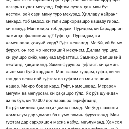
вагарна пулат месузад. Гуфтам сузам ҳам ман буз
нестам, вай сари ману туро мехурад. Ҳиллаву найранг
мекард, тоб медод, ки гапи даркориашро кашаду гирад,
ки нашуд. Ман вайро тоб додам. Пуридам, ки бародар ин
заминҳо фалшивианд? Гуфт, ҳо. Пурсидам, ки
намешавад қонунӣ кард? Гуфт мешавад. Мегӯӣ, кӣ ба мо
фурухт, он гоҳ мо настояший мекунем. Дилам пур шуд,
ки руяшро сиёҳ мекунад муфаттиш. Заминҳо фалшивий
нестанд, ҳақонианд. Заминфурӯшро гуфтаст, ки ҳамин,
яъне ман бузӣ кардаам. Ман қасам хурдам, гуфта, ки чи
гап дар пеши вай гуфтам ва гуфтам аз ман ташвиш
нашав. Манро бовар кард. Гуфт, намешавад. Меравам
мегуям ва мепурсам, ки ҳақашро гӯяд. Як рӯз шунидам
аз як буз, ки 10.000 долларашро гирифтаанд.
Як рӯз милиса ҳамроҳи ҷамоат омад. Мегӯяд шахсони
номаълум дар ҷамоат ба шумо замин фурухтаанд. Ман
гуфтам дар сарҳояшон маска набуд, маълуманд. Ҳамсоя