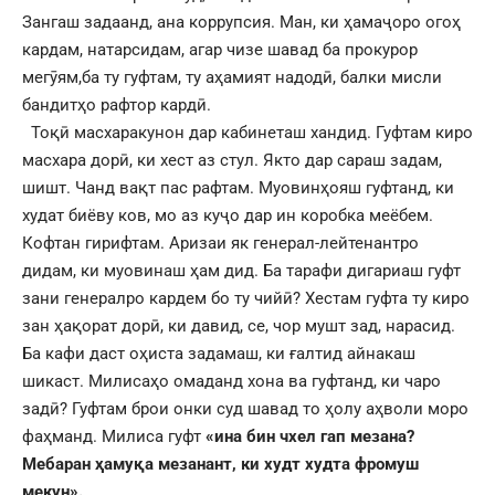
Зангаш задаанд, ана коррупсия. Ман, ки ҳамаҷоро огоҳ
кардам, натарсидам, агар чизе шавад ба прокурор
мегӯям,ба ту гуфтам, ту аҳамият надодӣ, балки мисли
бандитҳо рафтор кардӣ.
Тоқӣ масхаракунон дар кабинеташ хандид. Гуфтам киро
масхара дорӣ, ки хест аз стул. Якто дар сараш задам,
шишт. Чанд вақт пас рафтам. Муовинҳояш гуфтанд, ки
худат биёву ков, мо аз куҷо дар ин коробка меёбем.
Кофтан гирифтам. Аризаи як генерал-лейтенантро
дидам, ки муовинаш ҳам дид. Ба тарафи дигариаш гуфт
зани генералро кардем бо ту чийӣ? Хестам гуфта ту киро
зан ҳақорат дорӣ, ки давид, се, чор мушт зад, нарасид.
Ба кафи даст оҳиста задамаш, ки ғалтид айнакаш
шикаст. Милисаҳо омаданд хона ва гуфтанд, ки чаро
задӣ? Гуфтам брои онки суд шавад то ҳолу аҳволи моро
фаҳманд. Милиса гуфт
«ина бин чхел гап мезана?
Мебаран ҳамуқа мезанант, ки худт худта фромуш
мекун».