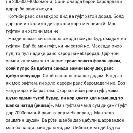
не 200-300-400сомонӣ. Сонӣ оварда барои бароврдани
қарор ба раиси ноҳия.
Котиби раис санадҳоро дид ва гуфт хатоӣ дорад. Бояд
дар ҷои ин калима дигар калимаро менавистӣ. Ман
гуфтам ин хатоии ман не!
Назди шахсе, ки санадро омода намуда буд, омадам ва
гуфтам. Вай ба ман гуфт, ки ин хатоӣ не. Мақсади онҳо
пул, то пул надиҳӣ раис қарор намебарорад. Дар ҷои
ҳамон калимаи хато навис
«раис заната фалон кунам,
сонӣ пулро ба қабати санади замин мону деҳ раис
қабул мекунад»!
Сонӣ санадро оварда додам. Баъд аз
як моҳ рафтам, ки ҳоло қарори раис баромадаги не. Боз
чанд маротиба рафтам. Охир котибаи раис гуфт,
«ако
шумо одами туғрӣ будед, ин кор ҳамту ҳал намешад то
шапка натид (ришва)».
Ман гуфтам чанд сум диҳам? Гуфт
дар 7000сомонӣ раис қарор мебароранд. Ман хело
хашмгин шудам. Ва рӯзи шанбе дар қабули шаҳрвандон
ман ба назди раис даромадам. Либосҳоям одӣ буд ва