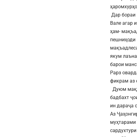
ҳаромхурҳо
Дар бораи 
Вале агар 
ҳам- мақъа
пешниҳоди 
мақъадлеса
якум лаъна
барои манс
Рарз овард
фикрам аз 
Дуюм мақъ
бадбахт ҷо
ин дараҷа 
Аз Ҷаҳонги
муҳтарами 
сардухтури