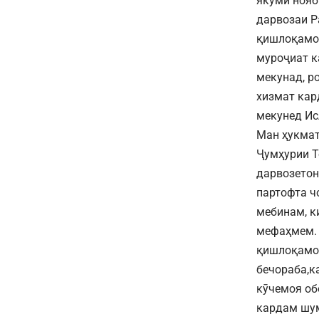
якуми нояб
дарвозаи Р
қишлоқамоя
муроҷиат к
мекунад, р
хизмат кар
мекунед Ис
Ман ҳукмат
Ҷумҳурии Т
дарвозетон
партофта ч
мебинам, к
мефаҳмем. 
қишлоқамоя
бечораба,к
кӯчемоя об
кардам шу