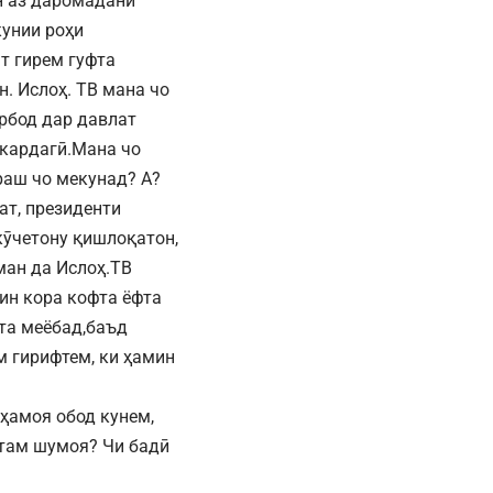
н аз даромадани
унии роҳи
т гирем гуфта
. Ислоҳ. ТВ мана чо
рбод дар давлат
 кардагӣ.Мана чо
раш чо мекунад? А?
ат, президенти
кӯчетону қишлоқатон,
ман да Ислоҳ.ТВ
 ин кора кофта ёфта
фта меёбад,баъд
м гирифтем, ки ҳамин
ҳамоя обод кунем,
фтам шумоя? Чи бадӣ