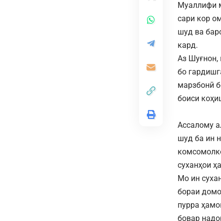
Муаллифи м
сари кор о
шуд ва бар
кард.
Аз Шуғнон,
бо гардишг
марзбонӣ б
боиси коҳи
А
Ассалому а
шуд ба ин 
комсомолк
суханҳои ҳ
Мо ин суха
бораи домо
пурра ҳамо
бовар надор