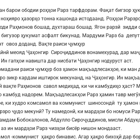
 барои ободии роҳҳои Рарз тарфдорам. Фақат бигзор ҳук
 ноҳияро ҳазорҳо тонна кашонда истодаанд. Роҳҳои Рарзр
оди Раҳмонов бошад, духтараш бошад. Ягон рарзӣ зидди 
т бигузор ҳукумат асфалт бикунад. Мардуми Рарз ба депут
нт овоз доданд. Вақте раиси ҷумҳур
Айнӣ меояд Ҷаҳонгир Сироҷиддинов вонамехурад, дар ма
 Ин гапҳои навишта дар нисбати Ҷаҳонгир нодуруст аст.
омадани раиси ҷумҳур боз ҳамон мақъадлесакҳое, ки ман 
о зикр кардам иштирок мекунанд, на Ҷаҳонгир. Ин мақъа
ӣ вақте Раҳмонов савол медиҳад, ки чи камбудиҳо ҳаст? 
о камбуд надорем. Мақъадлесакҳои Рарз ҳамин тавр мегӯ
ре, ки худро комсамол ва коммунист шиносондӣ ту ҳамон н
рзро ҷудо мекунӣ? Ту намедонӣ, ки мардҳои бо номуси Ра
амдам Бобокалонов, Абдулло Сироҷуддинов, мисли Абдуқ
 аз ин мардҳои Рарз чизҳои бисёр нишон мондааст.
амол -коммунист ҳақро бинавис. Агар ҳақро бихоҳӣ дар бо