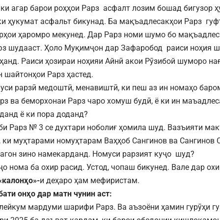
 ки агар барои роҳҳои Рарз асфалт лозим бошад бигузор 
ки ҳукумат асфальт бикунад. Ба мақъадлесакҳои Рарз гуфт
рҳои ҳаромро мекунед. Дар Рарз номи шумо бо мақъадле
фз шудааст. Ҳоло Муқимҷон дар Зафаробод раиси ноҳия ш
ҳанд. Раиси ҳозираи ноҳияи Айнӣ акои Рӯзибой шуморо на
 шайтонҳои Рарз ҳастед.
муси рарзӣ медоштӣ, менавиштӣ, ки пеш аз ин номаҳо баро
рз ва беморхонаи Рарз чаро хомуш будӣ, ё ки ин маъадлес
данд ё ки пора доданд?
и Рарз № 3 се духтари ноболиғ ҳомила шуд. Вазъияти мак
 ки муҳтарами номуҳтарам Ваҳҳоб Сангинов ва Сангинов
багон зино намекарданд. Номуси рарзият куҷо шуд?
о нома ба охир расид. Устод, чопаш бикунед. Вале дар охи
«калонҳо»-
и деҳаро ҳам мефиристам.
бати онҳо дар матн чунин аст:
лейкум мардуми шарифи Рарз. Ва аъзоёни ҳамин гурӯҳи г