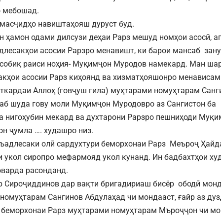
 мебошад.
масҷидҳо навиштаҳояш дуруст буд.
ин ҳамон одами дилсузи деҳаи Рарз мешуд номҳои асосӣ, а
длесакҳои асосии Рарзро менавишт, ки барои мансаб зану
собиқ раиси ноҳия- Муқимҷон Муродов намекард. Ман шар
кҳои асосии Рарз киҳоянд ва хизматҳояшонро менависам
ткардаи Аллоҳ (говҷуш гила) муҳтарами номуҳтарам Санг
аб шуда гову моли Муқимҷон Муродовро аз Сангистон ба
а нигоҳубин мекард ва духтарони Рарзро пешниҳоди Муқи
он ҷумла …. худашро низ.
адлесаки олӣ сардухтури беморхонаи Рарз Меъроҷ Ҳайд
и укол сиропро мефармояд укол кунанд. Ин бадбахтҳои ху
оварда расонданд.
р Сироҷиддинов дар вақти бригадириаш бисёр ободӣ монд
номуҳтарам Сангинов Абдулаҳад чи мондааст, ғайр аз дуз
 беморхонаи Рарз муҳтарами номуҳтарам Мъроҷҷон чи мо