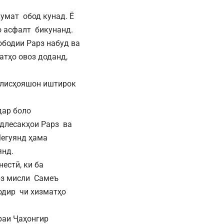
умат обод кунад. Ё
о асфалт бикунанд.
ободии Рарз набуд ва
атҳо овоз доданд,
ҷлисҳояшон иштирок
дар боло
длесакҳои Рарз ва
Мегуянд ҳама
янд.
естӣ, ки ба
рз мисли Самеъ
одир чи хизматҳо
раи Ҷаҳонгир