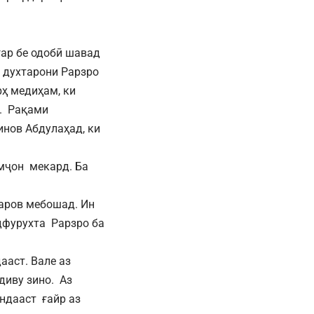
гар бе одобӣ шавад
 духтарони Рарзро
ҳ медиҳам, ки
. Рақами
инов Абдулаҳад, ки
мҷон мекард. Ба
аров мебошад. Ин
дфурухта Рарзро ба
ааст. Вале аз
диву зино. Аз
ндааст ғайр аз