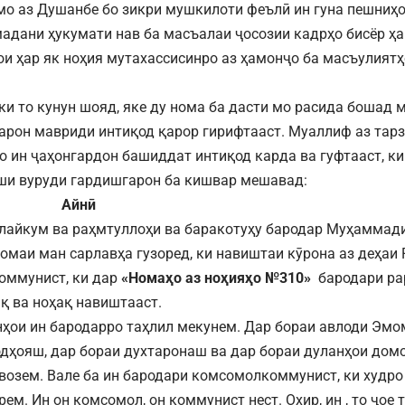
о аз Душанбе бо зикри мушкилоти феълӣ ин гуна пешниҳо
мадани ҳукумати нав ба масъалаи ҷосозии кадрҳо бисёр ҳ
ои ҳар як ноҳия мутахассисинро аз ҳамонҷо ба масъулиятҳ
 ки то кунун шояд, яке ду нома ба дасти мо расида бошад
арон мавриди интиқод қарор гирифтааст. Муаллиф аз тарз
о ин ҷаҳонгардон башиддат интиқод карда ва гуфтааст, к
ши вуруди гардишгарон ба кишвар мешавад:
йнӣ
лайкум ва раҳмтуллоҳи ва баракотуҳу бародар Муҳаммади
номаи ман сарлавҳа гузоред, ки навиштаи кӯрона аз деҳаи 
оммунист, ки дар
«Номаҳо аз ноҳияҳо №310»
бародари ра
ақ ва ноҳақ навиштааст.
нҳои ин бародарро таҳлил мекунем. Дар бораи авлоди Эм
дҳояш, дар бораи духтаронаш ва дар бораи дуланҳои дом
возем. Вале ба ин бародари комсомолкоммунист, ки худро
ем. Ин он комсомол, он коммунист нест. Охир, ин , то ҷое