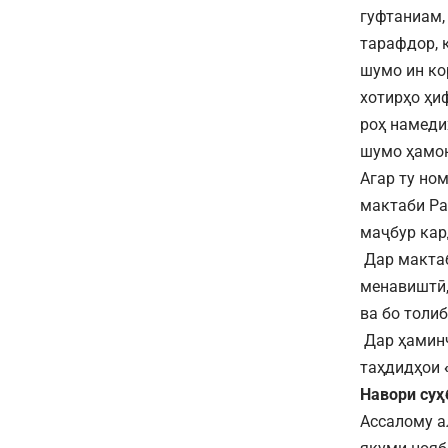
гуфтаниам,
тарафдор, 
шумо ин ко
хотирҳо ҳи
роҳ намеди
шумо ҳамон
Агар ту но
мактаби Ра
маҷбур кар
Дар мактаб
менавиштӣ,
ва бо толи
Дар ҳаминҷ
таҳдидҳои
Навори суҳ
Ассалому а