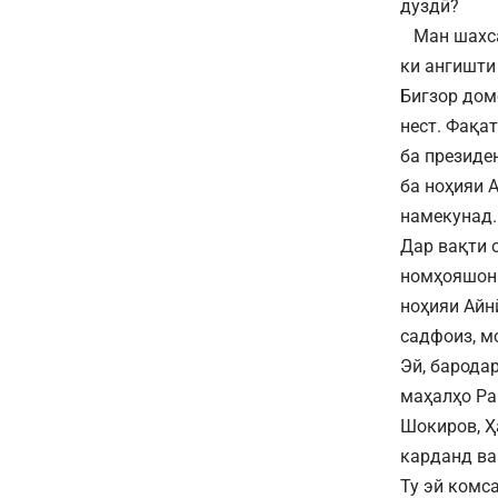
дуздӣ?
Ман шахсан
ки ангишти
Бигзор дом
нест. Фақа
ба президе
ба ноҳияи 
намекунад.
Дар вақти 
номҳояшонр
ноҳияи Айн
садфоиз, м
Эй, барода
маҳалҳо Ра
Шокиров, Ҳ
карданд ва
Ту эй комс