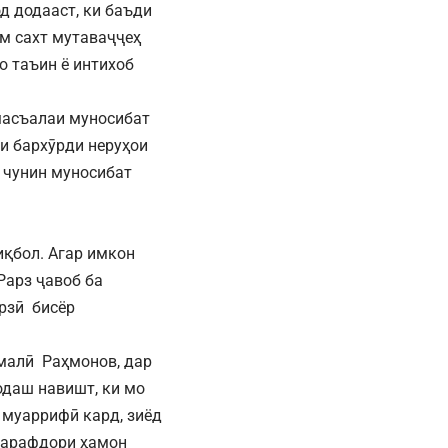
д додааст, ки баъди
ам сахт мутаваҷҷеҳ
о таъин ё интихоб
 масъалаи муносибат
и бархӯрди неруҳои
и чунин муносибат
қбол. Агар имкон
Рарз ҷавоб ба
рзӣ бисёр
омалӣ Раҳмонов, дар
одаш навишт, ки мо
 муаррифӣ кард, зиёд
 тарафдори ҳамон