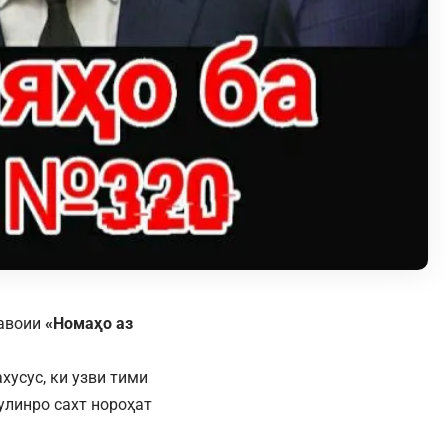
тавоии
«Номаҳо аз
хусус, ки узви тими
улинро сахт нороҳат