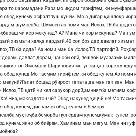
ри 2025 ба даъват кардам, ки барои ободонии қишлоқамо
арз то баромадани Рарз мо иқдом гирифтем, ки мумфаршк
 обод кунему асфалтпуш кунем. Мо а дигар қишлоқо ибра
ардам шумоёнба. Шумоён аз номи ман Ислоҳ.ТВ ба додетон
оҳбараш чи кор мекунад? А? Мана чи кор мекунад? Ман ум
дагӣ хизмати халқа кардагӣ.40 сол боз дар давлат хизмат
лоҳ.ТВ ба дода? Аз номи ман ба Ислоҳ.ТВ партофтӣ. Роҳба
 дорам, давлат дорам, ҷаноби олӣ, пешвои муаззами милл
оҷикистон Эмомалӣ Шарипович мегӯн,ки ҳар коре кунеду 
а обод кунед.Мо тасмим гирифтем,ки обод кунем.Аз номи 
о мекунӣ?Гапат бошад рӯирост гапата да ман гап зан! Ман
и Ислоҳ.ТВ қатӣ чи хел сарукор дорӣ,амниятба метиям ко
Ҳа! Чиз, мақсадотон чӣ? Обод накунед ҳиҷчӣ не! Мо тасми
 обод кунем, диёрамоя обод кунем.Я бемору
асалба,мӯҳтоҷба,беморба пул ёрдам кунем,кӯмак кунем, ро
од кунем, якҷо об биёрем. Ҳаминам ман мегум. Ман чи гу
моёнба?