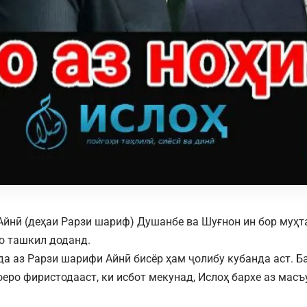
Айнӣ (деҳаи Рарзи шариф) Душанбе ва Шуғнон ин бор муҳ
о ташкил доданд.
а аз Рарзи шарифи Айнӣ бисёр ҳам ҷолибу кубанда аст. Ба
оеро фиристодааст, ки исбот мекунад, Ислоҳ бархе аз масъ