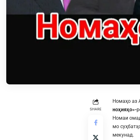
Номаҳо аз 
ноҳияҳо»-
р
SHARE
Номаи омад
мо суҳбатҳ
мекунад.