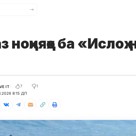
з ноҳияҳо ба «Ислоҳ
7
1
1.2026 8:15 ДП