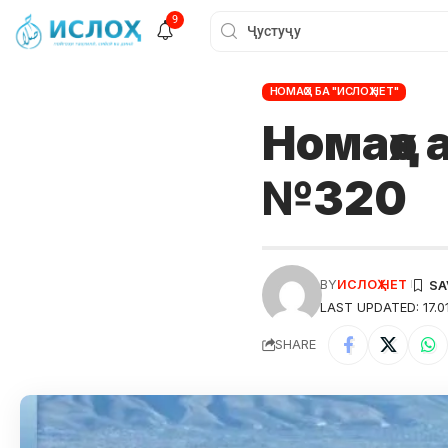
9
НОМАҲО БА "ИСЛОҲ.НЕТ"
Номаҳо а
№320
BY
ИСЛОҲ НЕТ
LAST UPDATED: 17.0
SHARE