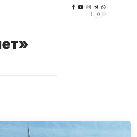
.нет»