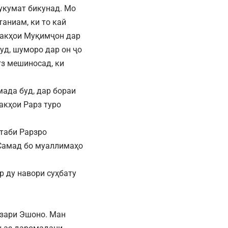
ҳукумат бикунад. Мо
аниам, ки то кай
сакҳои Муқимҷон дар
уд, шуморо дар он ҷо
ғз мешиносад, ки
мада буд, дар бораи
акҳои Рарз туро
таби Рарзро
 Самад бо муаллимаҳо
р ду навори суҳбату
узари Эшоно. Ман