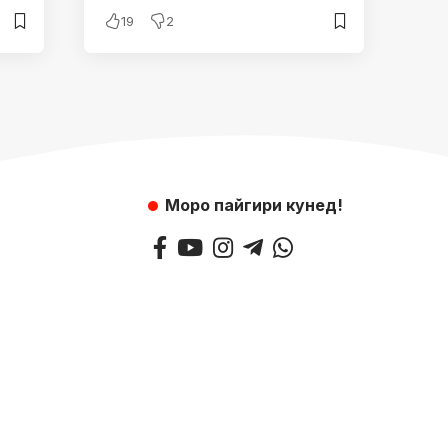
19
2
Моро пайгири кунед!