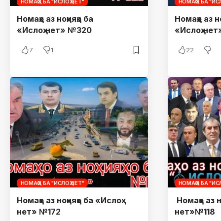
НОМАҲО БА "ИСЛОҲ.НЕТ"
НОМАҲО БА "ИСЛ
Номаҳо аз ноҳияҳо ба
Номаҳо аз но
«Ислоҳ.нет» №320
«Ислоҳ.не
7
1
22
НОМАҲО БА "ИСЛОҲ.НЕТ"
НОМАҲО БА "ИСЛ
Номаҳо аз ноҳияҳо ба «Ислоҳ.
Номаҳо аз н
нет» №172
нет