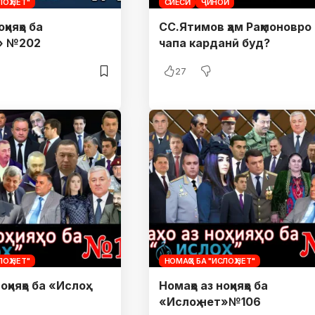
ОҲ.НЕТ"
СИЁСӢ
ҶИНОӢ
ҳияҳо ба
СС.Ятимов ҳам Раҳмоновро
т» №202
чапа карданӣ буд?
27
ОҲ.НЕТ"
НОМАҲО БА "ИСЛОҲ.НЕТ"
оҳияҳо ба «Ислоҳ.
Номаҳо аз ноҳияҳо ба
»№118
«Ислоҳ.нет»№106