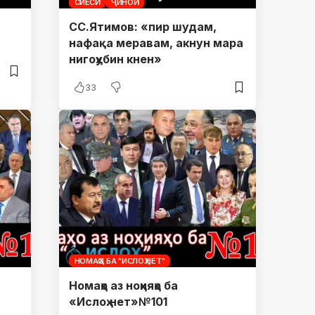
СИЁСӢ
ҶИНОӢ
СС.Ятимов: «пир шудам,
нафақа меравам, акнун мара
нигоҳубин кнен»
33
НОМАҲО БА "ИСЛОҲ.НЕТ"
Номаҳо аз ноҳияҳо ба
«Ислоҳ.нет»№101