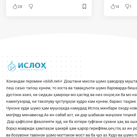
28
14
1
Хонандаи гиромии «
isloh.net
«! Доштани мисли шумо ҳаводору мушта
пеш саъю талош кунем, то хоста ва тавақуъоти шумо бароварда би
дустони азиз, ки сидқан ҳамроҳи мо ҳастед ва низ онҳое,ки ба мо н
намегузорад, ки такопуву ҷустуҷуҳои худро кам кунем, баракс таҳри
Чуноне худи шумо ҳам мушоҳида намудед Ислоҳ минбари озоду ново
мегӯяду менависад.Аз ин сабаб аст, ки дар шабакаи маҷозии тоҷикӣ 
Дар ҳафтсоли фаъолияти худ, ки ба хотири гуфтани сухани ҳақ ва о
борҳо мавриди ҳамлаҳои ҳакерӣ ҳам қарор гирифтем,ҳеҷ гоҳ аз ин 
ва бозувони тавонои шумо муттакои мост ва ба ҷуз аз Худо ва шумо