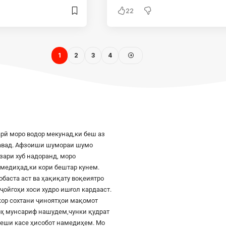
22
1
2
3
4
рӣ моро водор мекунад,ки беш аз
шавад. Афзоиши шумораи шумо
азари хуб надоранд, моро
к медиҳад,ки кори бештар кунем.
баста аст ва ҳақиқату воқеиятро
ҷойгоҳи хоси худро ишғол кардааст.
шкор сохтани ҷиноятҳои мақомот
роҳ мунсариф нашудем,чунки қудрат
 пеши касе ҳисобот намедиҳем. Мо