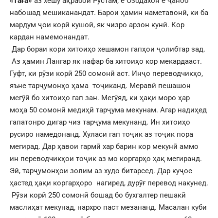
«таға»
аз хешу ақрабои Рустам, ё Озодахон ё ҷаноб
набошад мешиканандат. Барои ҳамин наметавонӣ, ки ба
мардум ҷои корӣ кушоӣ, як чизро арзон кунӣ. Кор
кардан намемонандат.
Дар бораи кори хитоиҳо хешамон гапҳои ҷолибтар зад.
Аз ҳамин Лангар як нафар ба хитоиҳо кор мекардааст.
Гуфт, ки рӯзи корӣ 250 сомонӣ аст. Инҷо переводчикҳо,
яъне тарҷумонҳо ҳама тоҷиканд. Меравӣ пешашон
мегӯӣ бо хитоиҳо гап зан. Мегӯяд, ки ҳақи моро ҳар
моҳа 50 сомонӣ медиҳӣ тарҷума мекунам. Агар надиҳед
гапатонро дигар чиз тарҷума мекунанд. Ин хитоиҳо
русиро намедонанд. Хуласи гап тоҷик аз тоҷик пора
мегирад. Дар ҳавои гармӣ хар барин кор мекунӣ аммо
ин переводчикҳои тоҷик аз мо коргарҳо ҳақ мегиранд.
Эй, тарҷумонҳои золим аз худо битарсед. Дар куҷое
ҳастед ҳақи коргарҳоро нагиред, дурӯғ перевод накунед.
Рӯзи корӣ 250 сомонӣ бошад бо бухгалтер пешакӣ
маслиҳат мекунад, нархро паст мезананд. Масалан куби