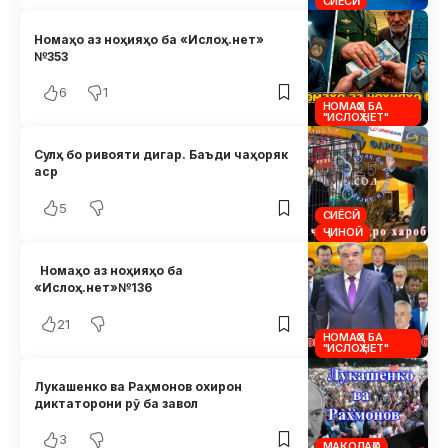
СИЁСӢ
Номаҳо аз ноҳияҳо ба «Ислоҳ.нет»
№353
6
1
НОМАҲО БА
"ИСЛОҲ.НЕТ"
Сулҳ бо ривояти дигар. Баъди чаҳоряк
аср
5
СИЁСӢ
ҶИНОӢ
Номаҳо аз ноҳияҳо ба
«Ислоҳ.нет»№136
21
НОМАҲО БА
"ИСЛОҲ.НЕТ"
Лукашенко ва Раҳмонов охирон
диктаторони рӯ ба завол
3
МАҚОЛАҲО