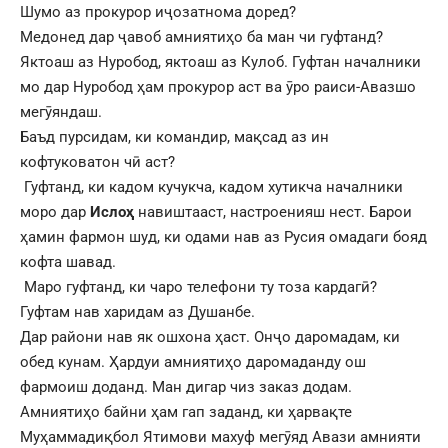
Шумо аз прокурор иҷозатнома доред?
Медонед дар ҷавоб амниятиҳо ба ман чи гуфтанд?
Яктоаш аз Нуробод, яктоаш аз Кулоб. Гуфтан началники
мо дар Нуробод ҳам прокурор аст ва ӯро раиси-Авазшо
мегӯяндаш.
Баъд пурсидам, ки командир, мақсад аз ин
кофтуковатон чӣ аст?
Гуфтанд, ки кадом кучукча, кадом хутикча началники
моро дар
Ислоҳ
навиштааст, настроенияш нест. Барои
ҳамин фармон шуд, ки одами нав аз Русия омадаги бояд
кофта шавад.
Маро гуфтанд, ки чаро телефони ту тоза кардагӣ?
Гуфтам нав харидам аз Душанбе.
Дар райони нав як ошхона ҳаст. Онҷо даромадам, ки
обед кунам. Ҳардуи амниятиҳо даромаданду ош
фармоиш доданд. Ман дигар чиз заказ додам.
Амниятиҳо байни ҳам гап заданд, ки ҳарвақте
Муҳаммадиқбол Ятимови махуф мегӯяд Авази амнияти