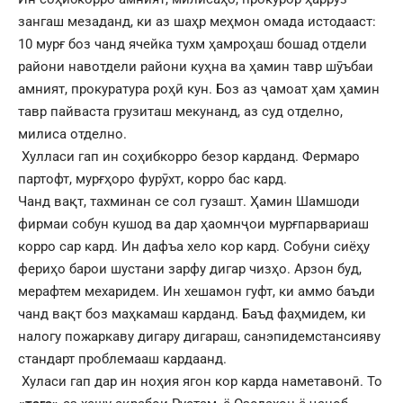
зангаш мезаданд, ки аз шаҳр меҳмон омада истодааст:
10 мурғ боз чанд ячейка тухм ҳамроҳаш бошад отдели
райони навотдели райони куҳна ва ҳамин тавр шӯъбаи
амният, прокуратура роҳӣ кун. Боз аз ҷамоат ҳам ҳамин
тавр пайваста грузиташ мекунанд, аз суд отделно,
милиса отделно.
Хулласи гап ин соҳибкорро безор карданд. Фермаро
партофт, мурғҳоро фурӯхт, корро бас кард.
Чанд вақт, тахминан се сол гузашт. Ҳамин Шамшоди
фирмаи собун кушод ва дар ҳаомнҷои мурғпарвариаш
корро сар кард. Ин дафъа хело кор кард. Собуни сиёҳу
фериҳо барои шустани зарфу дигар чизҳо. Арзон буд,
мерафтем мехаридем. Ин хешамон гуфт, ки аммо баъди
чанд вақт боз маҳкамаш карданд. Баъд фаҳмидем, ки
налогу пожаркаву дигару дигараш, санэпидемстансияву
стандарт проблемааш кардаанд.
Хуласи гап дар ин ноҳия ягон кор карда наметавонӣ. То