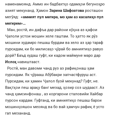
наменамоянд. Аммо ин бадбахтҳо одамҳои бегуноҳро
азият мекунанд. Ҳамон
Зарина Шафоатова
росташон
мегӯяд:
«амният пул мегира, мо ҳам аз касалиҳо пул
мегирем»…
Ман, ростӣ, ин дафъа дар райони кӯҳна аз қафои
Ҷалоли устои мошин хеле гаштам. То ҳатто як рӯз
мошини худамро пешаш бурдам ва хело аз ҳар тараф
пурсидам, ки бо милисаҳо ҷӯраӣ бо амниятиҳо равуо
дорӣ? Баъд худаш гуфт, ки кадом маймуне маро дар
Ислоҳ
навиштааст.
Ростӣ, ман давоми чанд руз аз рафиқонаш ҳам
пурсидам. Як ҷӯрааш Абӯбакри запчастфуруш аст.
Пурсидам, ки ҳамин Ҷалол бузӣ мекунад? Гуфт, не.
Вақтҳои пеш арақу банг мезад, ҳозир соз шудааст. Аз
чанд ҳамсинфонаш , аз коргарони сталовийи Хайбар
пурсон кардам. Гуфтанд, ки амниятиҳо пешаш барои
мошинҳояшон меоянд ва бо вай ҳамчун рафиқ ё усто
гап мезананд.