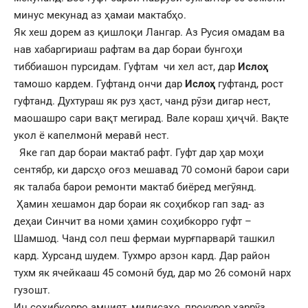
минус мекунад аз ҳамаи мактабҳо.
Як хеш дорем аз қишлоқи Лангар. Аз Русия омадам ва
нав хабаргириаш рафтам ва дар бораи бунгоҳи
тиббиашон пурсидам. Гуфтам чи хел аст, дар
Ислоҳ
тамошо кардем. Гуфтанд ончи дар
Ислоҳ
гуфтанд, рост
гуфтанд. Духтураш як руз ҳаст, чанд рӯзи дигар нест,
маошашро сари вақт мегирад. Вале кораш ҳиҷчӣ. Вақте
укол ё капелмонӣ меравӣ нест.
Яке гап дар бораи мактаб рафт. Гуфт дар ҳар моҳи
сентябр, ки дарсҳо оғоз мешавад 70 сомонӣ барои сари
як талаба барои ремонти мактаб биёред мегӯянд.
Ҳамин хешамон дар бораи як соҳибкор гап зад- аз
деҳаи Синчит ва номи ҳамин соҳибкорро гуфт –
Шамшод. Чанд сол пеш фермаи мурғпарварӣ ташкил
кард. Хурсанд шудем. Тухмро арзон кард. Дар район
тухм як ячейкааш 45 сомонӣ буд, дар мо 26 сомонӣ нарх
гузошт.
Ин соҳибкорро амният, милисаҳо, прокурор ҳаррӯз