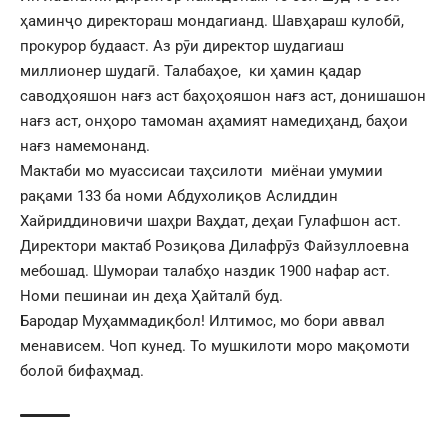
ҳаминҷо директораш мондагианд. Шавҳараш кулобӣ,
прокурор будааст. Аз рӯи директор шудагиаш
миллионер шудагӣ. Талабаҳое, ки ҳамин қадар
саводҳояшон нағз аст баҳоҳояшон нағз аст, донишашон
нағз аст, онҳоро тамоман аҳамият намедиҳанд, баҳои
нағз намемонанд.
Мактаби мо муассисаи таҳсилоти миёнаи умумии
рақами 133 ба номи Абдухолиқов Аслиддин
Хайриддиновичи шаҳри Ваҳдат, деҳаи Гулафшон аст.
Директори мактаб Розиқова Дилафрӯз Файзуллоевна
мебошад. Шумораи талабҳо наздик 1900 нафар аст.
Номи пешинаи ин деҳа Ҳайталӣ буд.
Бародар Муҳаммадиқбол! Илтимос, мо бори аввал
менависем. Чоп кунед. То мушкилоти моро мақомоти
болоӣ бифаҳмад.