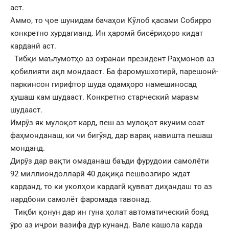
аст.
Аммо, то ҷое шунидам бачаҳои Кӯлоб қасами Собирро
конкретно хурдагианд. Ин ҳаромӣ бисёриҳоро кидат
карданӣ аст.
Тибқи маълумотҳо аз охранаи президент Раҳмонов аз
қобилияти ақл мондааст. Ба фаромушхотирӣ, парешонӣ-
паркинсон гирифтор шуда одамҳоро намешиносад
ҳушаш кам шудааст. Конкретно старческий маразм
шудааст.
Имрӯз як мулоқот кард, пеш аз мулоқот якуним соат
фаҳмонданаш, ки чи бигӯяд, дар варақ навишта пешаш
монданд.
Дирӯз дар вақти омаданаш баъди фурудоии самолёти
92 миллиондолларӣ 40 дақиқа пешвозгиро ждат
карданд, то ки уколҳои кардагӣ қувват диҳандаш то аз
нардбони самолёт фаромада тавонад.
Тиқби қонун дар ин гуна ҳолат автоматический бояд
ӯро аз иҷрои вазифа дур кунанд. Вале кашола карда