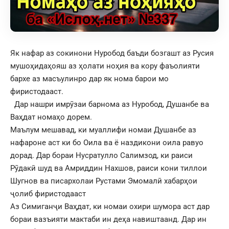
Як нафар аз сокинони Нуробод баъди бозгашт аз Русия
мушоҳидаҳояш аз ҳолати ноҳия ва кору фаъолияти
бархе аз масъулинро дар як нома барои мо
фиристодааст.
Дар нашри имрӯзаи барнома аз Нуробод, Душанбе ва
Ваҳдат номаҳо дорем.
Маълум мешавад, ки муаллифи номаи Душанбе аз
нафароне аст ки бо Оила ва ё наздикони оила равуо
дорад. Дар бораи Нусратулло Салимзод, ки раиси
Рӯдакӣ шуд ва Амриддин Нахшов, раиси кони тиллои
Шугнов ва писархолаи Рустами Эмомалӣ хабарҳои
ҷолиб фиристодааст
Аз Симиганҷи Ваҳдат, ки номаи охири шумора аст дар
бораи вазъияти мактаби ин деҳа навиштаанд. Дар ин