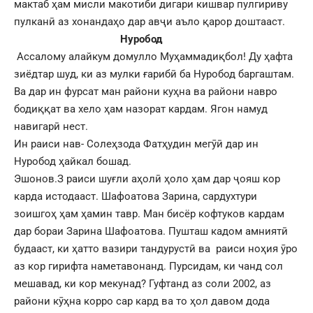
мактаб ҳам мисли макотиби дигари кишвар пулгириву
пулканӣ аз хонандаҳо дар авҷи аъло қарор доштааст.
Нуробод
Ассалому алайкум домулло Муҳаммадиқбол! Ду ҳафта
зиёдтар шуд, ки аз мулки ғарибӣ ба Нуробод баргаштам.
Ва дар ин фурсат ман райони куҳна ва райони навро
бодиққат ва хело ҳам назорат кардам. Ягон намуд
навигарӣ нест.
Ин раиси нав- Солеҳзода Фатҳудин мегӯӣ дар ин
Нуробод ҳайкал бошад.
Эшонов.З раиси шуғли аҳолӣ ҳоло ҳам дар ҷояш кор
карда истодааст. Шафоатова Зарина, сардухтури
зоишгоҳ ҳам ҳамин тавр. Ман бисёр кофтуков кардам
дар бораи Зарина Шафоатова. Пушташ кадом амниятӣ
будааст, ки ҳатто вазири тандурустӣ ва раиси ноҳия ӯро
аз кор гирифта наметавонанд. Пурсидам, ки чанд сол
мешавад, ки кор мекунад? Гуфтанд аз соли 2002, аз
райони кӯҳна корро сар кард ва то ҳол давом дода