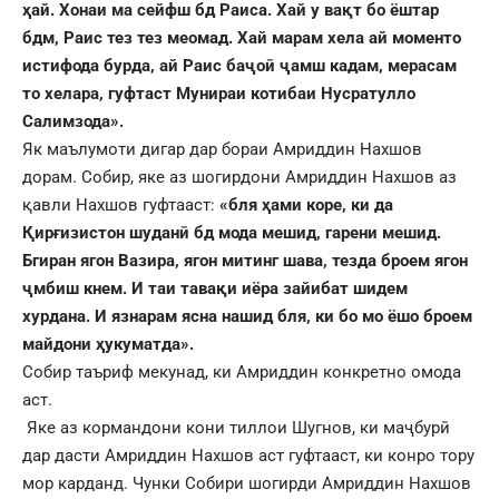
ҳай. Хонаи ма сейфш бд Раиса.
Хай у вақт бо ёштар
бдм, Раис тез тез меомад. Хай марам хела ай моменто
истифода бурда, ай Раис баҷоӣ ҷамш кадам, мерасам
то хелара, гуфтаст Мунираи котибаи Нусратулло
Салимзода».
Як маълумоти дигар дар бораи Амриддин Нахшов
дорам. Собир, яке аз шогирдони Амриддин Нахшов аз
қавли Нахшов гуфтааст:
«бля ҳами коре, ки да
Қирғизистон шуданӣ бд мода мешид, гарени мешид.
Бгиран ягон Вазира, ягон митинг шава, тезда броем ягон
ҷмбиш кнем. И таи тавақи иёра зайибат шидем
хурдана. И язнарам ясна нашид бля, ки бо мо ёшо броем
майдони ҳ
у
к
у
матда».
Собир таъриф мекунад, ки Амриддин конкретно омода
аст.
Яке аз кормандони кони тиллои Шугнов, ки маҷбурӣ
дар дасти Амриддин Нахшов аст гуфтааст, ки конро тору
мор карданд. Чунки Собири шогирди Амриддин Нахшов