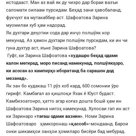
истодааст. Ман аз вай як ду чизро дар бораи вазъи
саломати оилаам пурсидам. Беҳад зани ҳавобаланд,
фукчухт ва мутакаббир аст. Шафоатова Зарина
муомилаи хуб ҳам надорад.
Як духтари деҳотии сода дар инҷо полшӯяк кор
мекунад. Аз ҳамон духтари полшӯяк пурсидам, ки ин чи
гуна духтур аст, яъне Зарина Шафоатова?
Гуфт, ки Зарина Шафоатова
«худашро беҳад одами
калон мегирад, моро писанд намекунад, полшӯякҳоро,
ки асосан аз кампирҳо иборатанд ба сарашон дод
мезанад».
Як зан бо кудакаш 11 рӯз хоб кард, 600 сомонии ӯро
гирифт. Камбағал аз қишлоқи Яхак ё Юуст будаст.
Камбизоатонро, ҳатто агар коғаз дошта бошӣ ҳам ин
Шафоатова Зарина нигоҳ намекунад. Хулосаи гап ин аст
ки Заринаро
«тағаш одами вазнин»
. Номи Зарина
Шафоатоваро ҳамкоронаш
«қассоб»-
мондаанд. Барои
онки шикамҳои занҳои ҳомиларо бисёри бад мебурад.