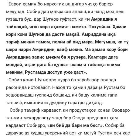
Барои ҳамин бо наркотик ва дигар чизҳо бартер
мекунад. Собир дар маъракаи апааш, ки чанд моҳ пеш
гузашта буд, дар Шугнов гуфтаст, ки
«и Амриддин я
тайлоқай, ягон чира аҳамият намета. Похуяйша. Ҳамаи
кори кони Шугнов да дасти маҳай. Амриддина иқа
тариф мекнм тамом, полни ай хид мера.
Мегумша, ки ту
шери наррӣ Амриддин, кайф мекна. Ма ҳамаи кору бори
Амриддина запис мекнм ба я рузера.
Камтари дига
мондай,
иқаи дига ба қувват шавм и тайлоқа янима
мекнем, Рустамда доступ уже ҳаст»
.
Собир кони Шугновро пурра ба харобазор оварда
расонида истодааст. Наход то ҳамин дараҷа Рустам бо
хешовандаш гуспанд бошанд, ки ба ду калима гапи
таъриф, имконияти дуздиву ғоратро диҳанд.
Собир таъриф кардааст, ки продуктаҳои хонаи Озодаро
таъмин мекардаасту чанд бор Озода предлагат ҳам
кардааст Собирро,
«ки биё да бари ма бест».
Собир ба
дарачае аз худаш уверенний аст ки мегуй Рустам ҳеҷ кас