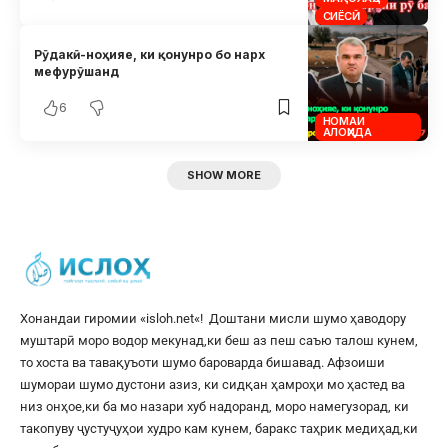
СИЁСӢ
Рӯдакӣ-ноҳияе, ки қонунро бо нарх
мефурӯшанд
6
НОМАИ
АЛОҲИДА
SHOW MORE
Хонандаи гиромии «
isloh.net
«! Доштани мисли шумо ҳаводору
муштарӣ моро водор мекунад,ки беш аз пеш саъю талош кунем,
то хоста ва тавақуъоти шумо бароварда бишавад. Афзоиши
шумораи шумо дустони азиз, ки сидқан ҳамроҳи мо ҳастед ва
низ онҳое,ки ба мо назари хуб надоранд, моро намегузорад, ки
такопуву ҷустуҷуҳои худро кам кунем, баракс таҳрик медиҳад,ки