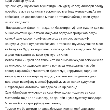
кори бештар кунем.
Чуноне худи шумо ҳам мушоҳида намудед Ислоҳ минбари озоду
новобаста аст ва ҳақиқату воқеиятро мегӯяду менависад.Аз ин
сабаб аст, ки дар шабакаи маҷозии тоҷикӣ ҷойгоҳи хоси худро
ишғол кардааст.
Дар ҳафтсоли фаъолияти худ, ки ба хотири гуфтани сухани ҳақ ва
ошкор сохтани ҷиноятҳои мақомот борҳо мавриди ҳамлаҳои
ҳакерӣ ҳам қарор гирифтем,ҳеҷ гоҳ аз ин роҳ мунсариф
нашудем,чунки қудрат ва бозувони тавонои шумо муттакои мост
ва ба ҷуз аз Худо ва шумо пеши касе ҳисобот намедиҳем. Мо дар
иҷрои масъулият ва кори худ мустақилем.
Ислоҳ тули ин ҳафт сол тавонист, ки симо ва чеҳраи воқеии хеле
аз онҳоеро, ки худро дигаргуна вонамуд мекарданд,намоён
созад. Бар алайҳи ҷиноятҳои бузрге чун, коррупсия, гардиши
ғайриқонунии маводи мухаддир, аҳкоми ғайриодилона дар
додгоҳҳо, вазифаву мансабфурушӣ,умуман нақзи ҳуқуқҳои
шаҳрвандон матолиби зиёдеро ба нашр расонд.
Ҳам «Минбари муҳоҷир» ва ҳам «Номаҳо аз ноҳияҳо ва ҳам
матолиби таҳлилии «Ислоҳ», аз ҷониби шумо дустону ҳаводорон
бо истиқболи гарм рӯбарӯ мешаванд.
Тамоси мо бо дохили кишвар,бо муҳоҷирони корӣ дар ақсо