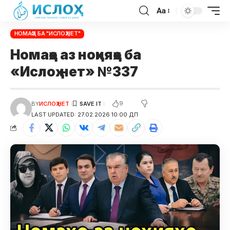
Aa
НОМАҲО БА "ИСЛОҲ.НЕТ"
Номаҳо аз ноҳияҳо ба
«Ислоҳ.нет» №337
9
BY
ИСЛОҲ НЕТ
LAST UPDATED: 27.02.2026 10:00 ДП