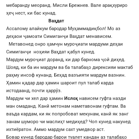
мебаранду меоранд. Мисли Брежнев. Вале арақхуриро
ҳеҷ нест, ки бас кунад.
Ваҳдат
Ассалому алайкум бародар Муҳаммадиқбол! Мо аз
деҳаои ҷамоати Симиганҷи Ваҳдат менависем.
Метавонед онро ҳамчун муроҷиати мардуми деҳаи
Симиганҷи ноҳияи Ваҳдат қабул кунед.
Мардум муроҷиат доранд, ки дар барнома ҷой диҳед.
Шояд, ки ба ин мардум ва ба талабаҳо дирексияи мактаб
раҳму инсоф кунанд. Беҳад вазъияти мардум вазнин.
Ҳамин қадар дар ҳамин шароит пул талаб карда
истодаанд, почти ҳаррӯз.
Мардум чи хел дар ҳамин
Ислоҳ
нависем гуфта назди
ман омаданд. Канӣ метонам наметавонам гуфтам. Ва
ваъда кардам, ки як попробоват мекунам, канӣ як занг
занам шуморо чи маслиҳт медиҳед? Чоп кунед накунед
ихтиёратон. Аммо мардум сахт умедвор аст.
Бовар кунед бародар барои туалет кандан аз талабаҳо