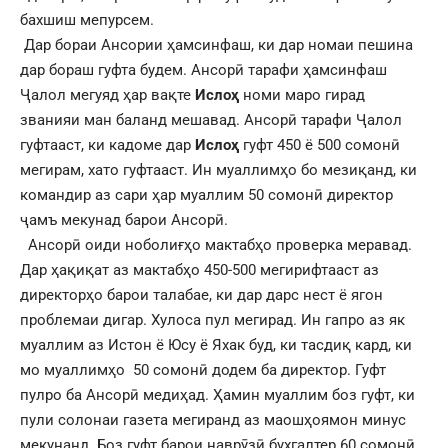
бахшиш мепурсем.
Дар бораи Ансории ҳамсинфаш, ки дар номаи пешина
дар бораш гуфта будем. Ансорӣ тарафи ҳамсинфаш
Ҷалол мегуяд ҳар вақте
Ислоҳ
номи маро гирад
званияи ман баланд мешавад. Ансорӣ тарафи Ҷалол
гуфтааст, ки кадоме дар
Ислоҳ
гуфт 450 ё 500 сомонӣ
мегирам, хато гуфтааст. Ин муаллимҳо бо мезиқанд, ки
командир аз сари ҳар муаллим 50 сомонӣ директор
ҷамъ мекунад барои Ансорӣ.
Ансорӣ оиди ноболиғҳо мактабҳо проверка меравад.
Дар ҳақиқат аз мактабҳо 450-500 мегирифтааст аз
директорҳо барои талабае, ки дар дарс нест ё ягон
проблемаи дигар. Хулоса пул мегирад. Ин гапро аз як
муаллим аз Истон ё Юсу ё Яхак буд, ки тасдиқ кард, ки
мо муаллимҳо 50 сомонӣ додем ба директор. Гуфт
пулро ба Ансорӣ медиҳад. Ҳамин муаллим боз гуфт, ки
пули солонаи газета мегиранд аз маошҳоямон минус
мекунанд. Боз гуфт барои наврӯзӣ бухгалтер 60 сомонӣ