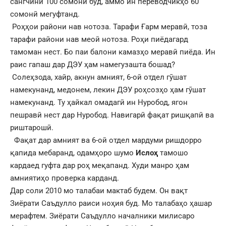
сангчинӣ 100 сомонӣ буд, аммо ин переводчикҳо 60
сомонӣ мегуфтанд.
Роҳҳои райони нав нотоза. Тарафи Ғарм меравӣ, тоза
тарафи райони нав меоӣ нотоза. Роҳи пиёдагард
тамоман нест. Бо паи балони камазҳо меравӣ пиёда. Ин
раис гапаш дар ДЭУ ҳам намегузашта бошад?
Солеҳзода, хайр, акнун амният, 6-ой отдел гӯшат
намекунанд, медонем, лекин ДЭУ роҳсозҳо ҳам гӯшат
намекунанд. Ту ҳайкал омадагӣ ин Нуробод, ягон
пешравӣ нест дар Нуробод. Навигарӣ фақат ришқапӣ ва
риштарошӣ.
Фақат дар амният ва 6-ой отдел мардуми ришдорро
қапида мебаранд, одамҳоро шумо
Ислоҳ
тамошо
кардаед гуфта дар роҳ меқапанд. Худи манро ҳам
амниятиҳо проверка карданд.
Дар соли 2010 мо талабаи мактаб будем. Он вақт
Зиёрати Саъдулло раиси ноҳия буд. Мо талабаҳо ҳашар
мерафтем. Зиёрати Саъдулло началники милисаро