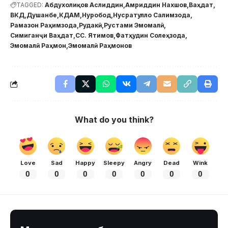
TAGGED:
Абдухолиқов Аслиддин
Амриддин Нахшов
Ваҳдат
ВКД
Душанбе
КДАМ
Нуробод
Нусратулло Салимзода
Рамазон Раҳимзода
Рудакӣ
Рустами Эмомалӣ
Симиганҷи Ваҳдат
СС. Ятимов
Фатҳудин Солеҳзода
Эмомалӣ Раҳмон
Эмомалӣ Раҳмонов
What do you think?
Love
Sad
Happy
Sleepy
Angry
Dead
Wink
0
0
0
0
0
0
0