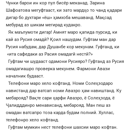
Чунки барои ин кор пул бисёр меканад. Зарина
Шафоатова мегуфтааст, ки зато мардҳо то чанд қадари
дигар бо духтари «ёш» ҳамхоба мешаванд. Мақсад
мебурад аз шикам мегирад кудакро.
Як маълумоти дигар! Амнят маро қапида пурсид, ки
кай аз Русия омадӣ? Қоил нашудам. Гуфтам ман дар
Русия набудам, дар Душанбе кор мекунам. Гуфтанд, ки
«ита сафедаки аз Расия омадагӣ нестӣ?»
Гуфтам чи шудааст одамони Русияро? Гуфтанд аз Русия
омадагиашро проверка мекунем. Фармони Авази
началник будааст.
Телефони маро хело кофтанд. Номи Солеҳзодаро
навистанд дар ватсап номи Авазро ҳам навиштанд. Ку
мебарояд? Вақте сари ҳарфи Авазро, ё Солеҳзода, ё
Ҷалидддинро менависанд, мебарояд. Ман пеш аз
омадан ватсапро тоза карда будам полний. Хуллас,
телефонро хело кофтанд.
Гуфтам мумкин нест телефони шахсии маро кофтан.