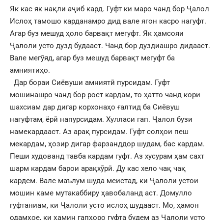
Як кас як нақли аҷиб кард. Гуфт ки маро чанд бор Ҷалол
Ислоҳ тамошо карданамро дид вале ягон касро нагуфт.
Агар буз мешуд ҳоло барвақт мегуфт. Як ҳамсояи
Ҷалоли усто дузд будааст. Чанд бор дуздиашро дидааст.
Вале мегӯяд, агар буз мешуд барвақт мегуфт ба
амниятиҳо.
Дар бораи Сиёвуши амниятӣ пурсидам. Гуфт
мошинашро чанд бор рост кардам, то ҳатто чанд кори
шахсиам дар дигар корхонаҳо ғалтид ба Сиёвуш
нагуфтам, ёрӣ напурсидам. Хулласи гап. Ҷалол бузи
намекардааст. Аз арақ пурсидам. Гуфт солҳои пеш
мекардам, ҳозир дигар фарзанддор шудам, бас кардам.
Пеши худованд тавба кардам гуфт. Аз хусурам ҳам сахт
шарм кардам барои арақхӯрӣ. Ду кас хело чақ чақ
кардем. Вале маълум шуда меистад, ки Ҷалоли устои
мошин каме мутакаббиру ҳавобаланд аст. Домулло
гуфтаниам, ки Ҷалоли усто ислоҳ шудааст. Мо, ҳамон
одамҳое, ки ҳамин гапҳоро гуфта будем аз Ҷалоли усто