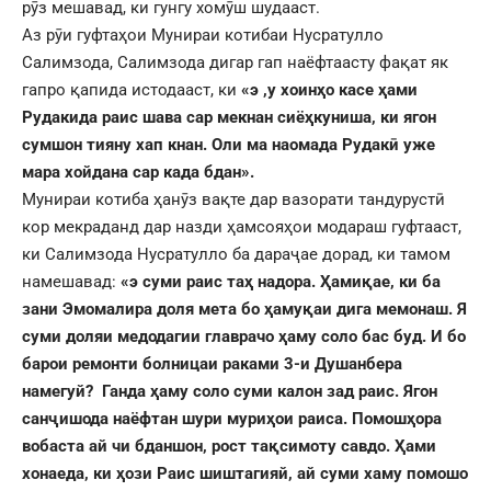
рӯз мешавад, ки гунгу хомӯш шудааст.
Аз рӯи гуфтаҳои Мунираи котибаи Нусратулло
Салимзода, Салимзода дигар гап наёфтаасту фақат як
гапро қапида истодааст, ки
«э ,у хоинҳо касе ҳами
Рудакида раис шава сар мекнан сиёҳкуниша, ки ягон
сумшон тияну хап кнан.
Оли ма наомада Рудакӣ уже
мара хойдана сар када бдан».
Мунираи котиба ҳанӯз вақте дар вазорати тандурустӣ
кор мекраданд дар назди ҳамсояҳои модараш гуфтааст,
ки Салимзода Нусратулло ба дараҷае дорад, ки тамом
намешавад:
«э суми раис таҳ надора.
Ҳамиқае,
ки ба
зани Эмомалира доля мета бо ҳамуқаи дига мемонаш.
Я
суми доляи медодагии главрачо ҳаму соло бас б
у
д.
И бо
барои ремонти болницаи раками 3-и Душанбера
намегуй?
Ганда ҳаму соло суми калон зад раис. Ягон
санҷишода наёфтан шури муриҳои раиса. Помошҳора
вобаста ай чи бданшон, рост тақсимоту савдо.
Ҳами
хонаеда, ки ҳози Раис шиштагияй, ай суми хаму помошо