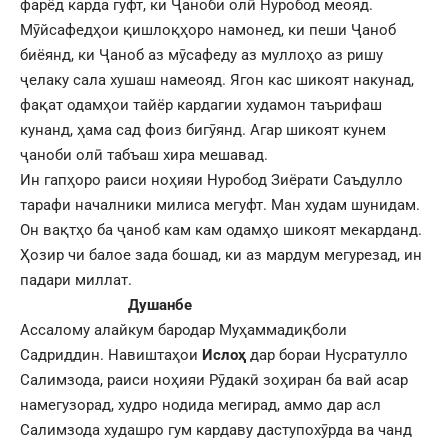
фарёд карда гуфт, ки Ҷаноби олӣ Нуробод меояд.
Мӯйсафедҳои қишлоқҳоро намонед, ки пеши Ҷаноб
биёянд, ки Ҷаноб аз мӯсафеду аз муллоҳо аз ришу
ҷелаку сала хушаш намеояд. Ягон кас шикоят накунад,
фақат одамҳои тайёр кардагии худамон таърифаш
кунанд, ҳама сад фоиз бигӯянд. Агар шикоят кунем
ҷаноби олӣ табъаш хира мешавад.
Ин гапҳоро раиси ноҳияи Нуробод Зиёрати Саъдулло
тарафи началники милиса мегуфт. Ман худам шунидам.
Он вақтҳо ба ҷаноб кам кам одамҳо шикоят мекарданд.
Ҳозир чи балое зада бошад, ки аз мардум мегурезад, ин
падари миллат.
Душанбе
Ассалому алайкум бародар Муҳаммадиқболи
Садриддин. Навиштаҳои
Ислоҳ
дар бораи Нусратулло
Салимзода, раиси ноҳияи Рӯдакӣ зоҳиран ба вай асар
намегузорад, худро нодида мегирад, аммо дар асл
Салимзода худашро гум кардаву даступохӯрда ва чанд