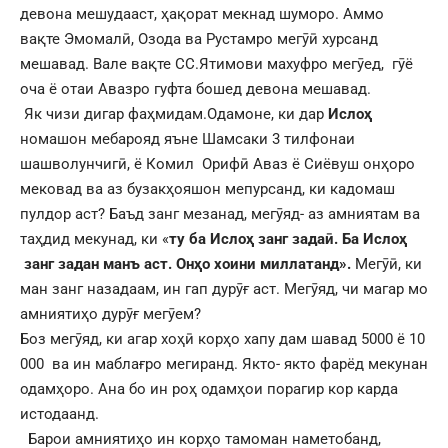
девона мешудааст, ҳақорат мекнад шуморо. Аммо
вақте Эмомалӣ, Озода ва Рустамро мегӯӣ хурсанд
мешавад. Вале вақте СС.Ятимови махуфро мегӯед, гӯё
оча ё отаи Авазро гуфта бошед девона мешавад.
Як чизи дигар фаҳмидам.Одамоне, ки дар
Ислоҳ
номашон мебарояд яъне Шамсаки 3 тилфонаи
шашволунчигӣ, ё Комил Орифӣ Аваз ё Сиёвуш онҳоро
мековад ва аз бузакҳояшон мепурсанд, ки кадомаш
пулдор аст? Баъд занг мезанад, мегӯяд- аз амниятам ва
таҳдид мекунад, ки «
ту ба Ислоҳ занг задаӣ.
Ба Ислоҳ
занг задан манъ аст. Онҳо хоини миллатанд».
Мегӯӣ, ки
ман занг назадаам, ин гап дурӯғ аст. Мегӯяд, чи магар мо
амниятиҳо дурӯғ мегӯем?
Боз мегӯяд, ки агар хоҳӣ корҳо хапу дам шавад 5000 ё 10
000 ва ин маблағро мегиранд. Якто- якто фарёд мекунан
одамҳоро. Ана бо ин роҳ одамҳои порагир кор карда
истодаанд.
Барои амниятиҳо ин корҳо тамоман наметобанд,