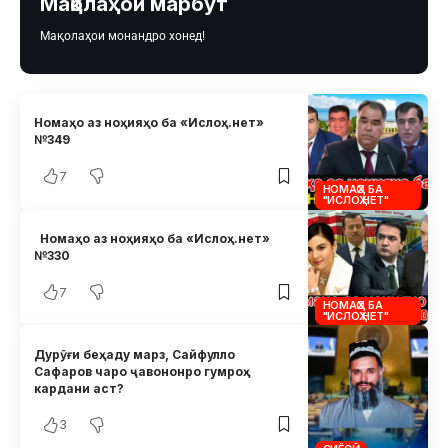
Мақолаҳои марбут
Мақолаҳои монандро хонед!
Номаҳо аз ноҳияҳо ба «Ислоҳ.нет»
№349
7
НОМАҲО БА
"ИСЛОҲ.НЕТ"
Номаҳо аз ноҳияҳо ба «Ислоҳ.нет»
№330
7
НОМАҲО БА
"ИСЛОҲ.НЕТ"
Дурӯғи беҳаду марз, Сайфулло
Сафаров чаро ҷавононро гумроҳ
кардани аст?
3