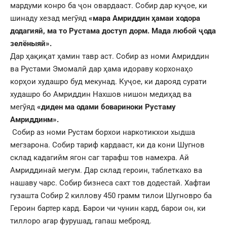
мардуми конро ба ҷон овардааст. Собир дар куҷое, ки
шинаду хезад мегӯяд
«мара Амриддин ҳамаи ходора
додагияй, ма то Рустама доступ дорм. Мада любой ҷода
зелёныяй».
Дар ҳақиқат ҳамин тавр аст. Собир аз номи Амриддин
ва Рустами Эмомалӣ дар ҳама идораву корхонаҳо
корҳои худашро буд мекунад. Куҷое, ки дарояд сурати
худашро бо Амриддин Нахшов нишон медиҳад ва
мегӯяд
«диден ма одами бовариноки Рустаму
Амриддинм».
Собир аз номи Рустам борхои наркотикхои хыдша
мегзарона. Собир тариф кардааст, ки да кони Шугнов
склад кадагийм ягон саг тарафш тов намехра. Ай
Амриддинай мегум. Дар склад героин, таблеткахо ва
нашаву чарс. Собир бизнеса сахт тов додестай. Хафтаи
гузашта Собир 2 киллову 450 грамм тилои Шугновро ба
Героин бартер кард. Барои чи чунин кард, барои он, ки
тиллоро агар фурушад, гапаш меброяд.