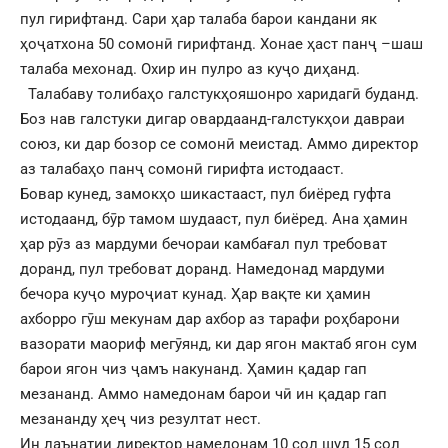
пул гирифтанд. Сари ҳар талаба барои кандани як
ҳоҷатхона 50 сомонӣ гирифтанд. Хонае ҳаст панҷ –шаш
талаба мехонад. Охир ин пулро аз куҷо диҳанд.
Талабаву толибаҳо галстукҳояшонро харидагӣ буданд.
Боз нав галстуки дигар овардаанд-галстукҳои давраи
союз, ки дар бозор се сомонӣ меистад. Аммо директор
аз талабаҳо панҷ сомонӣ гирифта истодааст.
Бовар кунед, замокҳо шикастааст, пул биёред гуфта
истодаанд, бӯр тамом шудааст, пул биёред. Ана ҳамин
ҳар рӯз аз мардуми бечораи камбағал пул требоват
доранд, пул требоват доранд. Намедонад мардуми
бечора куҷо муроҷиат кунад. Ҳар вақте ки ҳамин
ахборро гӯш мекунам дар ахбор аз тарафи роҳбарони
вазорати маориф мегӯянд, ки дар ягон мактаб ягон сум
барои ягон чиз ҷамъ накунанд. Ҳамин қадар гап
мезананд. Аммо намедонам барои чӣ ин қадар гап
мезананду ҳеҷ чиз резултат нест.
Ин лаънатии директор намедонам 10 сол шуд 15 сол