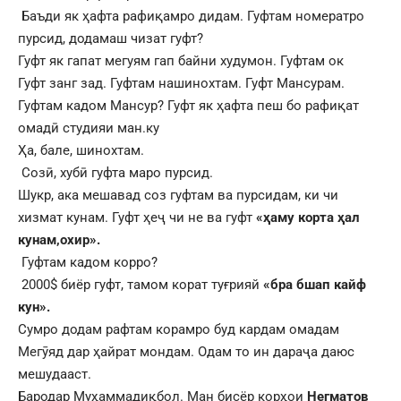
Баъди як ҳафта рафиқамро дидам. Гуфтам номератро
пурсид, додамаш чизат гуфт?
Гуфт як гапат мегуям гап байни худумон. Гуфтам ок
Гуфт занг зад. Гуфтам нашинохтам. Гуфт Мансурам.
Гуфтам кадом Мансур? Гуфт як ҳафта пеш бо рафиқат
омадӣ студияи ман.ку
Ҳа, бале, шинохтам.
Созӣ, хубӣ гуфта маро пурсид.
Шукр, ака мешавад соз гуфтам ва пурсидам, ки чи
хизмат кунам. Гуфт ҳеҷ чи не ва гуфт
«ҳаму корта ҳал
кунам,охир».
Гуфтам кадом корро?
2000$ биёр гуфт, тамом корат туғрияй
«бра бшап кайф
кун».
Сумро додам рафтам корамро буд кардам омадам
Мегӯяд дар ҳайрат мондам. Одам то ин дараҷа даюс
мешудааст.
Бародар Муҳаммадиқбол. Ман бисёр корҳои
Негматов