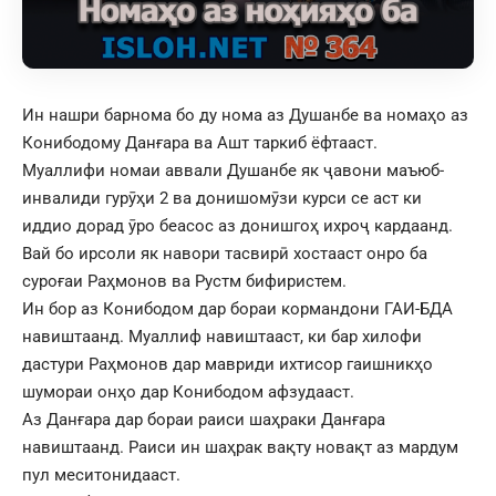
Ин нашри барнома бо ду нома аз Душанбе ва номаҳо аз
Конибодому Данғара ва Ашт таркиб ёфтааст.
Муаллифи номаи аввали Душанбе як ҷавони маъюб-
инвалиди гурӯҳи 2 ва донишомӯзи курси се аст ки
иддио дорад ӯро беасос аз донишгоҳ ихроҷ кардаанд.
Вай бо ирсоли як навори тасвирӣ хостааст онро ба
суроғаи Раҳмонов ва Рустм бифиристем.
Ин бор аз Конибодом дар бораи кормандони ГАИ-БДА
навиштаанд. Муаллиф навиштааст, ки бар хилофи
дастури Раҳмонов дар мавриди ихтисор гаишникҳо
шумораи онҳо дар Конибодом афзудааст.
Аз Данғара дар бораи раиси шаҳраки Данғара
навиштаанд. Раиси ин шаҳрак вақту новақт аз мардум
пул меситонидааст.