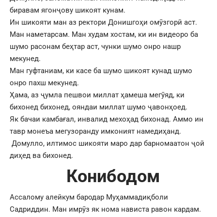
биравам ягонҷову шикоят кунам.
Ин шикояти ман аз ректори Донишгоҳи омӯзгорӣ аст.
Ман наметарсам. Ман худам хостам, ки ин видеоро ба
шумо расонам беҳтар аст, чунки шумо онро нашр
мекунед.
Ман гуфтаниам, ки касе ба шумо шикоят кунад шумо
онро пахш мекунед.
Ҳама, аз ҷумла пешвои миллат ҳамеша мегӯяд, ки
бихонед бихонед, ояндаи миллат шумо ҷавонҳоед.
Як бачаи камбағал, инвалид мехоҳад бихонад. Аммо ин
тавр монеъа мегузоранду имконият намедиҳанд.
Домулло, илтимос шикояти маро дар барномаатон ҷой
диҳед ва бихонед.
Конибодом
Ассалому алейкум бародар Муҳаммадиқболи
Садриддин. Ман имрӯз як нома нависта равон кардам.