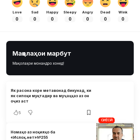
Love
Sad
Happy
Sleepy
Angry
Dead
Wink
0
0
0
0
0
0
0
Мақолаҳои марбут
Мақолаҳои монандро хонед!
Як расона коре метавонад бикунад, ки
як сипоҳи муқтадир ва муҷаҳҳаз аз он
оҷиз аст
5
СИЁСӢ
Номаҳо аз ноҳияҳо ба
«Ислоҳ.нет»№255