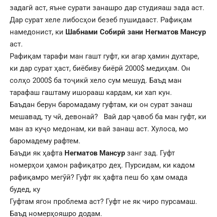
задагӣ аст, яъне сурати занашро дар студияаш зада аст.
Дар сурат хеле либосҳои безеб пушидааст. Рафиқам
намедонист, ки
Шабнами Собирӣ зани Негматов Мансур
аст.
Рафиқам тарафи ман гашт гуфт, ки агар ҳамин духтаре,
ки дар сурат ҳаст, биёбиву биёрӣ 2000$ медиҳам. Он
солҳо 2000$ ба тоҷикӣ хело сум мешуд. Баъд ман
тарафаш гаштаму ишорааш кардам, ки хап кун.
Баъдан берун баромадаму гуфтам, ки он сурат занаш
мешавад, ту чӣ, девонаӣ? Вай дар ҷавоб ба ман гуфт, ки
ман аз куҷо медонам, ки вай занаш аст. Хулоса, мо
баромадему рафтем.
Баъди як ҳафта
Негматов Мансур
занг зад. Гуфт
номерҳои ҳамон рафиқатро деҳ. Пурсидам, ки кадом
рафиқамро мегӯӣ? Гуфт як ҳафта пеш бо ҳам омада
будед, ку
Гуфтам ягон проблема аст? Гуфт не як чиро пурсамаш.
Баъд номерҳояшро додам.