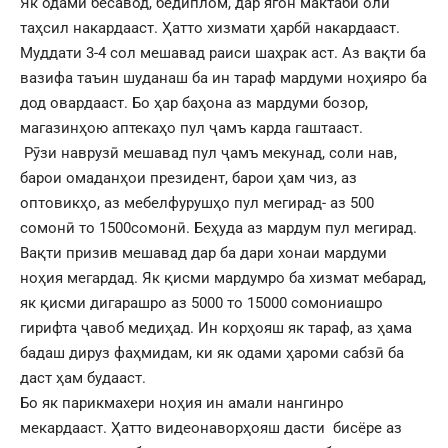
Як одами бесавод, бедиплом, дар ягон мактаби олӣ
таҳсил накардааст. Ҳатто хизмати ҳарбӣ накардааст.
Муддати 3-4 сол мешавад раиси шаҳрак аст. Аз вақти ба
вазифа таъин шуданаш ба ин тараф мардуми ноҳияро ба
дод овардааст. Бо ҳар баҳона аз мардуми бозор,
магазинҳою аптекаҳо пул ҷамъ карда гаштааст.
Рӯзи наврузӣ мешавад пул ҷамъ мекунад, соли нав,
барои омаданҳои президент, барои ҳам чиз, аз
оптовикҳо, аз мебелфурушҳо пул мегирад- аз 500
сомонӣ то 1500сомонӣ. Беҳуда аз мардум пул мегирад.
Вақти призив мешавад дар ба дари хонаи мардуми
ноҳия мегардад. Як қисми мардумро ба хизмат мебарад,
як қисми дигарашро аз 5000 то 15000 сомониашро
гирифта ҷавоб медиҳад. Ин корҳояш як тараф, аз ҳама
бадаш дируз фаҳмидам, ки як одами ҳароми сабзӣ ба
даст ҳам будааст.
Бо як парикмахери ноҳия ин амали нангинро
мекардааст. Ҳатто видеонаворҳояш дасти бисёре аз