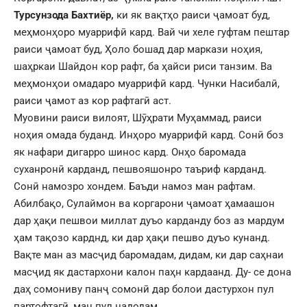
Турсунзода Бахтиёр,
ки як вақтҳо раиси ҷамоат буд,
меҳмонҳоро муаррифӣ кард. Вай чи хеле гуфтам пештар
раиси ҷамоат буд, Ҳоло бошад дар маркази ноҳия,
шаҳркаи Шайдон кор рафт, ба ҳайси риси танзим. Ва
меҳмонҳои омадаро муаррифӣ кард. Чунки Насибалӣ,
раиси ҷамот аз кор рафтагӣ аст.
Муовини раиси вилоят, Шӯҳрати Муҳаммад, раиси
ноҳия омада буданд. Инҳоро муаррифӣ кард. Сонӣ боз
як нафари дигарро шинос кард. Онҳо баромада
суханронӣ карданд, пешвояшонро таъриф карданд.
Сонӣ намозро хондем. Баъди намоз ман рафтам.
Абилбақо, Сулаймон ва коргарони ҷамоат ҳамаашон
дар ҳақи пешвои миллат дуъо карданду боз аз мардум
ҳам тақозо карднд, ки дар ҳақи пешво дуъо кунанд.
Вақте ман аз масҷид баромадам, дидам, ки дар саҳнаи
масҷид як дастархони калон паҳн кардаанд. Ду- се дона
даҳ сомониву панҷ сомонӣ дар болои дастурхон пул
партофтагӣ, ман пул надодам.