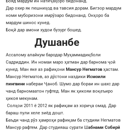
Бояд мардум ин натиҷаҳоро бидонанд.
Дар охир як пешниҳод ва тавсия дорам. Бигзор мардум
номи муборизони имрӯзаро бидонанд. Онҳоро ба
мардум шинос кунед.
Боқӣ дар амони худои бузург бошед.
Душанбе
Ассалому алайкум бародар Муҳаммадиқболи
Садриддин. Ин номаи маро ҳатман дар барнома ҷой
кунед. Ман яке аз рафиқони
Мансур Негматов
ҳастам.
Мансур Негматов, аз дӯстони наздики
Исмоили
пингвини
набераи Ҷаноб. Шумо дар бораи ин шахс дар
чанд барномаатон гуфтед. Ман як ҳикояи воқеъиро
ҳикоя мекунам.
Солҳои 2011 ё 2012 як рафиқам аз хориҷа омад. Дар
бараш пули хеле зиёд дошт.
Баъди чанд рӯз ҳамроҳи рафиқам ба студияи Негматов
Мансур рафтем. Дар студияаш сурати Ш
абнами Собирӣ