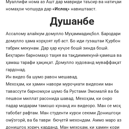
Муаллифи нома аз Ашт дар мавриди таъсир ва натиҷаи
номаҳои чопшуда дар
«Ислоҳ»
навиштааст.
Душанбе
Ассалому алайкум домулло Муҳаммадиқбол. Бародари
домулло ҳама корҳоят хуб аст. Бо иди гузаштаи Қурбон
табрик мекунам. Дар ҳар куҷое бошӣ зинда бошӣ.
Беҳтарин барномаҳо таҳия ва тақдиммекунӣ-ҳамеша ва
ҳамаш тарафи ҳақиқат. Домулло худованд муваффақат
гардонад.
Ин видео ба шумо равон мешавад.
Мехоҳам, ки ҳамин навори муроҷиати видеоии ман
тавассути барномҳои шумо ба Рустами Эмомалӣ ва ба
пешвои миллат расонида шавад. Мехоҳам, ки онро
падар модарам тамошо кунанд ин видеоро. Ман се моҳ
табобат рафтам. Ман студенти курси сеюми Донишгоҳи
омӯзгорӣ, ва ба таври бюҷетӣ мехондам. Аммо маро аз
донишгоҳ хориҷ карданд. Ман мехоҳам, ки ҳамин кори