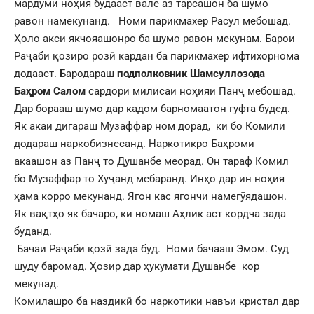
мардуми ноҳия будааст вале аз тарсашон ба шумо
равон намекунанд. Номи парикмахер Расул мебошад.
Ҳоло акси якчояашонро ба шумо равон мекунам. Барои
Раҷаби қозиро розӣ кардан ба парикмахер ифтихорнома
додааст. Бародараш
подполковник Шамсуллозода
Баҳром Салом
сардори милисаи ноҳияи Панҷ мебошад.
Дар борааш шумо дар кадом барномаатон гуфта будед.
Як акаи дигараш Музаффар ном дорад, ки бо Комили
додараш наркобизнесанд. Наркотикро Баҳроми
акаашон аз Панҷ то Душанбе меорад. Он тараф Комил
бо Музаффар то Хуҷанд мебаранд. Инҳо дар ин ноҳия
ҳама корро мекунанд. Ягон кас ягончи намегӯядашон.
Як вақтҳо як бачаро, ки номаш Аҳлик аст кордча зада
буданд.
Бачаи Раҷаби қозӣ зада буд. Номи бачааш Эмом. Суд
шуду баромад. Ҳозир дар ҳукумати Душанбе кор
мекунад.
Комилашро ба наздикӣ бо наркотики навъи кристал дар