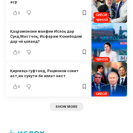
аср
3
СИЁСӢ
ҶИНОӢ
Қаҳрамонони манфии Ислоҳ дар
Суғд,Мастчоҳ, Исфараю Конибодом
дар чӣ ҳоланд?
2
ҶИНОӢ
Қирғизҳо гуфтанд, Раҳмонов сокит
аст,ин сукути бе иллат нест
3
СИЁСӢ
SHOW MORE