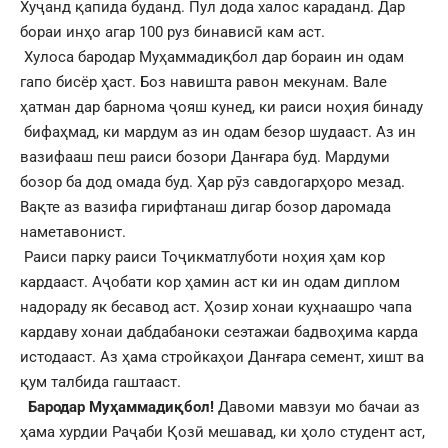
Хуҷанд қапида буданд. Пул дода халос караданд. Дар
бораи инҳо агар 100 руз бинависӣ кам аст.
Хулоса бародар Муҳаммадиқбол дар бораин ин одам
гапо бисёр ҳаст. Боз навишта равон мекунам. Вале
ҳатман дар барнома ҷояш кунед, ки раиси ноҳия бинаду
бифаҳмад, ки мардум аз ин одам безор шудааст. Аз ин
вазифааш пеш раиси бозори Данғара буд. Мардуми
бозор ба дод омада буд. Ҳар рӯз савдогарҳоро мезад.
Вақте аз вазифа гирифтанаш дигар бозор даромада
наметавонист.
Раиси парку раиси Тоҷикматлуботи ноҳия ҳам кор
кардааст. Аҷобати кор ҳамин аст ки ин одам диплом
надораду як бесавод аст. Ҳозир хонаи куҳнаашро чапа
кардаву хонаи дабдабаноки сеэтажаи бадвоҳима карда
истодааст. Аз ҳама стройкаҳои Данғара семент, хишт ва
қум талбида гаштааст.
Бародар Муҳаммадиқбол!
Давоми мавзуи мо бачаи аз
ҳама хурдии Раҷаби Қозӣ мешавад, ки ҳоло студент аст,