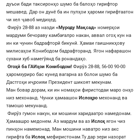
дуъои бади таксиронҳо шумо ба балоҳо гирифтор
мешавед. Дар он дунё ба ин пулҳои ҳароми гирифтаатон
чи хел ҷавоб медиҳед.
Фирӯз 28-88 аз назди
«Муроду Мақсад»
номерҳои
мардуми бечораву камбағалро накан, аввал огоҳ кун на
ин ки чунин бадрафторӣ бикунӣ. Ҳамаи гаишникҳову
милисаҳои Конибодом бадрафторанд. Ягон нафарашон
сухани хуб намегӯянд ба ронандаҳо.
Огоҳӣ ба ГАИҳои Конибодом!
Фирӯз 28-88, 56-00 90-00
ҳаромхуриро бас кунед вагарна аз болои шумо ба
Дастгоҳи иҷроияи Президент шикоят мекунам.
Ман бовар дорам, ки ин номаҳои фиристодаи маро онҳо
низ мехонанд. Чунки ҳамаашон
Ислоҳро
мехонанд ва
тамошо мекунанд.
Фирӯз гумон накун, ки мошини харидаатро намедонам.
Ҳамаашро медонем. Аз мардум ва аз
Ислоҳ
ягон чиз
пинҳон намемонад. Ман мошини наватро низ акс
гирифта ба
Ислоҳ
мефиристонам.Ту дар зери назорат