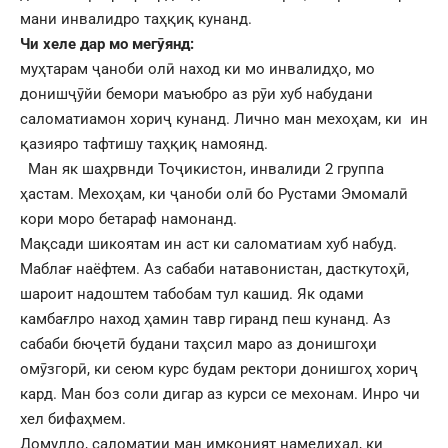
мани инвалидро таҳқиқ кунанд.
Чи хеле дар мо мегӯянд:
муҳтарам ҷаноби олӣ наход ки мо инвалидҳо, мо
донишҷӯйи бемори маъюбро аз рӯи хуб набудани
саломатиамон хориҷ кунанд. Лично ман мехоҳам, ки ин
қазияро тафтишу таҳқиқ намоянд.
Ман як шаҳрвнди Тоҷикистон, инвалиди 2 группа
ҳастам. Мехоҳам, ки ҷаноби олӣ бо Рустами Эмомалӣ
кори моро бетараф намонанд.
Мақсади шикоятам ин аст ки саломатиам хуб набуд.
Маблағ наёфтем. Аз сабаби натавонистан, дасткутоҳӣ,
шароит надоштем табобам тул кашид. Як одами
камбағлро наход ҳамин тавр гиранд пеш кунанд. Аз
сабаби бюҷетӣ будани таҳсил маро аз донишгоҳи
омӯзгорӣ, ки сеюм курс будам ректори донишгоҳ хориҷ
кард. Ман боз соли дигар аз курси се мехонам. Инро чи
хел бифаҳмем.
Домулло, саломатии ман имконият намедиҳад, ки