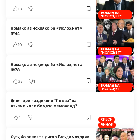
13
НОМАҲО БА
"ИСЛОҲ.НЕТ"
Номаҳо аз ноҳияҳо ба «Ислоҳ нет»
№44
10
НОМАҲО БА
"ИСЛОҲ.НЕТ"
Номаҳо аз ноҳияҳо ба «Ислоҳ.нет»
№78
32
1
НОМАҲО БА
"ИСЛОҲ.НЕТ"
Ҷиноятҳои наздикони “Пешво” ва
Азизмо чаро бе ҷазо мемонанд?
4
СИЁСӢ
ҶИНОӢ
Сулҳ бо ривояти дигар.Баъди чаҳоряк