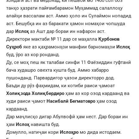
хондагӣ аст ва медонад, ки пешвои мо 1400 сол боз
танҳо ҳазрати пайғамбарамон Муҳаммад салаллоҳу
алайҳи вассалам аст. Аммо ҳоло ин Сулаймон нопадид
аст. Бешубҳа ин аз баракати ҳамон номаҳои чопшуда
дар
Ислоҳ
аз Ашт дар бораи ин нафарон аст.
Директори мактаби № 11 дар се маҳалла
Қурбонов
Суҳроб
яке аз қаҳрамонҳои манфии барномаҳои
Ислоҳ
буд, ӯро аз кор ронданд.
Ду, се моҳ пеш як талабаи синфи 11 Фаёзиддин гуфтанӣ
бача худашро овехта кушта буд. Аммо хабарро
пушонданд. Парвардигор ҷазои директорро дод.
Баъди ду рӯз фаҳмидам, ки котиби раиси ҷамоат
Холиқзода Холиқбердиро
ҳам аз кор озод кардаанд ва
худи раиси ҷамот
Насибалӣ Бегматовро
ҳам озод
кардаанд.
Дар маҷлисҳо дигар Абулвофӣ ҳам нест. Дар бораи ин
ҳам
Ислоҳ
навишта буд.
Домулло, натиҷаи кори
Ислоҳро
мо дида истодаем.