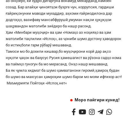
аз онҳоеро, ки худро дигаргуна вонамуд мекарданд,намоён
созад. Бар алайҳи ҷиноятҳои бузрге чун, коррупсия, гардиши
ғайриқонунии маводи мухаддир, аҳкоми ғайриодилона дар
додгоҳҳо, вазифаву мансабфурушӣ,умуман нақзи ҳуқуқҳои
шаҳрвандон матолиби зиёдеро ба нашр расонд.
Ҳам «Минбари муҳоҷир» ва ҳам «Номаҳо аз ноҳияҳо ва ҳам
матолиби таҳлилии «Ислоҳ», аз ҷониби шумо дустону ҳаводорон
бо истиқболи гарм рӯбарӯ мешаванд.
Тамоси мо бо дохили кишвар,бо муҳоҷирони корӣ дар ақсо
нуқоти ҷаҳон ва бахусус Русия ҳамешагист ва рӯзона садҳо нома
ва паёмҳо гуногун ба мо мерасанд. Онҳо нашр мешаванд.
Ба як ҷумла хидмат ба шумо ҳамватанони гиромӣ,ҳамроҳ будан
бо шумо ва махсусан ҳамроҳии шумо барои мо мояи ифтихор аст!
Маъмурияти Пойгоҳи «
Ислоҳ.нет
«
Моро пайгири кунед!