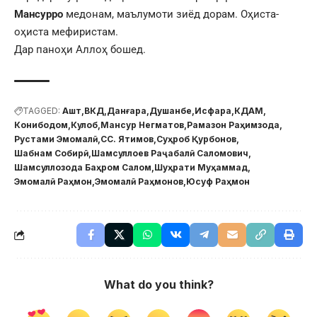
Мансурро
медонам, маълумоти зиёд дорам. Оҳиста-
оҳиста мефиристам.
Дар паноҳи Аллоҳ бошед.
TAGGED:
Ашт
ВКД
Данғара
Душанбе
Исфара
КДАМ
Конибодом
Кулоб
Мансур Негматов
Рамазон Раҳимзода
Рустами Эмомалӣ
СС. Ятимов
Суҳроб Қурбонов
Шабнам Собирӣ
Шамсуллоев Раҷабалӣ Саломович
Шамсуллозода Баҳром Салом
Шуҳрати Муҳаммад
Эмомалӣ Раҳмон
Эмомалӣ Раҳмонов
Юсуф Раҳмон
What do you think?