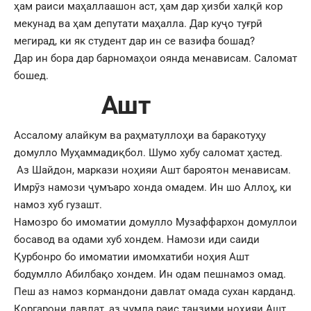
ҳам раиси маҳаллаашон аст, ҳам дар ҳизби халқӣ кор
мекунад ва ҳам депутати маҳалла. Дар куҷо туғрӣ
мегирад, ки як студент дар ин се вазифа бошад?
Дар ин бора дар барномаҳои оянда менависам. Саломат
бошед.
Ашт
Ассалому алайкум ва раҳматуллоҳи ва баракотуҳу
домулло Муҳаммадиқбол. Шумо хубу саломат ҳастед.
Аз Шайдон, маркази ноҳияи Ашт бароятон менависам.
Имрӯз намози ҷумъаро хонда омадем. Ин шо Аллоҳ, ки
намоз хуб гузашт.
Намозро бо имоматии домулло Музаффархон домуллои
босавод ва одами хуб хондем. Намози иди саиди
Қурбонро бо имоматии имомхатиби ноҳия Ашт
бодумлло Абилбақо хондем. Ин одам пешнамоз омад.
Пеш аз намоз кормандони давлат омада сухан карданд.
Коргарони давлат, аз ҷумла раис танзими ноҳияи Ашт