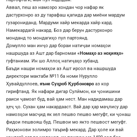
Аввал, пеш аз намозро хондан чор нафар як
дастурхонро аз ду тарафаш қапида дар миёни мардум
гузарониданд. Мардуми хайр мекарда хайр кард.
Намекардагӣ накард. Боз дар берун дастурхонро
монданд то мондагиҳо пул партоянд.
Домулло ман инҷо дар бораи натиҷаи номаҳои
нашршуда аз Ашт дар барномаи
«Номаҳо аз ноҳияҳо»
гуфтаниам. Ин шо Аллоҳ натиҷаҳо хубанд.
Баъди нашри номаҳои аз Ашт ирсол ва нашршуда
директори мактаби №11 ба номи Нурулло
Ҳувайдуллоев,
яъне Суҳроб Қурбоновро
аз кор
гирифтанд. Як нафари дигар Сулймон, ки ҷонишини
раиси ҷамоат буд, вай ҳам нест. Ман надидамаш дар
ҳеҷ ҷо. Сухан ҳам накардааст. Вай дар ҳар маҷлису дар
намозҳои масҷид як хел пешво пешво мегуфт, ки ҷонаш
фидои пешвояш буд. Пешвои мо якто пешвост мегуфт.
Раҳмонови золимро таъриф мекард. Дар ҳоле ки вай