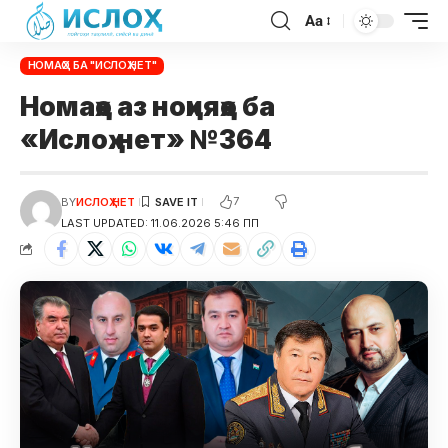
Aa
НОМАҲО БА "ИСЛОҲ.НЕТ"
Номаҳо аз ноҳияҳо ба
«Ислоҳ.нет» №364
7
BY
ИСЛОҲ НЕТ
LAST UPDATED: 11.06.2026 5:46 ПП