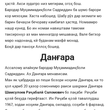
ҳастӣ. Акси худатро низ мегирам, огоҳ бош.
Бародар Муҳаммадиқболи Садриддин ба шумо барори
кор мехоҳам. Хаста набошед. Шабу рӯз дар хизмати мо
барин бачаҳои бечораву камбағал ҳастед. Номаамро
нашр кунед. Бо ин номаи навиштаам тамоми
таксиронҳо аз ман миннатдор мешаванд. Вале бигзор
маро надонанд, кӣ буданам махфӣ монад.
Боқӣ дар паноҳи Аллоҳ бошед.
Данғара
Ассалому алайкум бародар Муҳаммадиқболи
Садриддин. Аз Данғара менависам.
Ман як ҷабрдида аз пеши бозори ноҳияи Данғара, ки то
ҳол қариб 20 ҳазор сомонимро раиси шаҳраки Данғара
Шамсулоев Раҷабалӣ Саломович
бо лақаби Раҷаби
қозӣ беҳуда гирифтааст. Ин Раҷаби қозӣ таваллудаш
1967, зодаи ноҳияи Данғара, оиладор, соҳиби 6 фарзанд.