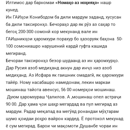
Илтимос дар барномаи
«Номаҳо аз ноҳияҳо»
нашр
кунед.
Ин ГАИҳои Конибодом ба дили мардум заданд, хусусан
ба дили таксиронҳо. Бечораҳо дар як рӯз аз саҳар то
бегоҳ 200-300 сомонӣ кор мекунанд вале ин
ГАИшникҳои ҳаромхури порахур бо ҳазоруяк баҳона 50-
100 сомониашро нарушений кардӣ гуфта кашида
мегиранд.
Бечораи таксиронҳо безор шудаанд аз ин ҳаромхурҳо.
Дар Русия азоб медиҳанд акнун дар инҷо низ азоб
медиҳанд. Аз Исфара як гаишник омадагӣ, як ҳаромхури
тайёр. Ному насабашро намедонам, лекин маркаи
мошинаш тайота авенсус, 56 00 номерҳои мошинаш.
Дуюм ҳаромхураш Ҷалилов. А ,мошинаш опел астраҷи
90 00. Дар ҳама ҷои шаҳр мегардад ва пул мегирад аз
мардум. Радар меқапад ва мегӯяд ронандаи мӯҳтарам
шумо қоидаи роҳро вайрон кардед. Ё протокол мекунад
ё сум мегирад. Барои чи мақомоти Душанбе чораи ин