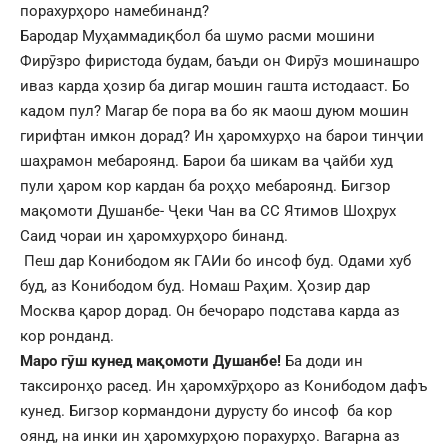
порахурҳоро намебинанд?
Бародар Муҳаммадиқбол ба шумо расми мошини
Фирӯзро фиристода будам, баъди он Фирӯз мошинашро
иваз карда ҳозир ба дигар мошин гашта истодааст. Бо
кадом пул? Магар бе пора ва бо як маош дуюм мошин
гирифтан имкон дорад? Ин ҳаромхурҳо на барои тинҷии
шаҳрамон мебароянд. Барои ба шикам ва ҷайби худ
пули ҳаром кор кардан ба роҳҳо мебароянд. Бигзор
мақомоти Душанбе- Ҷеки Чан ва СС Ятимов Шоҳрух
Саид чораи ин ҳаромхурҳоро бинанд.
Пеш дар Конибодом як ГАИи бо инсоф буд. Одами хуб
буд, аз Конибодом буд. Номаш Раҳим. Ҳозир дар
Москва қарор дорад. Он бечораро подстава карда аз
кор ронданд.
Маро гӯш кунед мақомоти Душанбе!
Ба доди ин
таксиронҳо расед. Ин ҳаромхӯрҳоро аз Конибодом дафъ
кунед. Бигзор кормандони дурусту бо инсоф ба кор
оянд, на инки ин ҳаромхурҳою порахурҳо. Вагарна аз