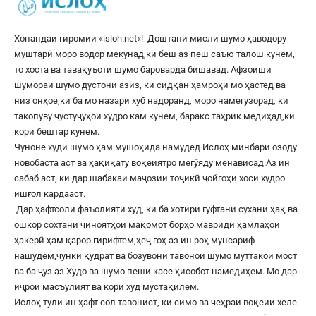
Хонандаи гиромии «
isloh.net
«! Доштани мисли шумо ҳаводору
муштарӣ моро водор мекунад,ки беш аз пеш саъю талош кунем,
то хоста ва тавақуъоти шумо бароварда бишавад. Афзоиши
шумораи шумо дустони азиз, ки сидқан ҳамроҳи мо ҳастед ва
низ онҳое,ки ба мо назари хуб надоранд, моро намегузорад, ки
такопуву ҷустуҷуҳои худро кам кунем, баракс таҳрик медиҳад,ки
кори бештар кунем.
Чуноне худи шумо ҳам мушоҳида намудед Ислоҳ минбари озоду
новобаста аст ва ҳақиқату воқеиятро мегӯяду менависад.Аз ин
сабаб аст, ки дар шабакаи маҷозии тоҷикӣ ҷойгоҳи хоси худро
ишғол кардааст.
Дар ҳафтсоли фаъолияти худ, ки ба хотири гуфтани сухани ҳақ ва
ошкор сохтани ҷиноятҳои мақомот борҳо мавриди ҳамлаҳои
ҳакерӣ ҳам қарор гирифтем,ҳеҷ гоҳ аз ин роҳ мунсариф
нашудем,чунки қудрат ва бозувони тавонои шумо муттакои мост
ва ба ҷуз аз Худо ва шумо пеши касе ҳисобот намедиҳем. Мо дар
иҷрои масъулият ва кори худ мустақилем.
Ислоҳ тули ин ҳафт сол тавонист, ки симо ва чеҳраи воқеии хеле