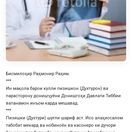
Бисмилоҳир Раҳмонир Раҳим.
***
Ин мақола барои кулли пизишкон (Духтурон) ва
парасторону донишҷуёни Донишгоҳи Давлати Тиббии
ватанамон инъом карда мешавад.
***
Пизишки (Духтури) шуғли шариф аст. Исо алаҳиссалом
табобат мекард ва нобиноён ва касонеро ки дучори