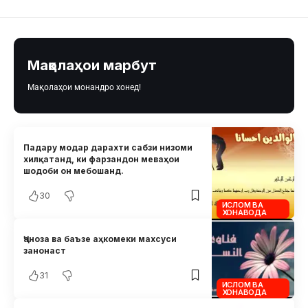
Мақолаҳои марбут
Мақолаҳои монандро хонед!
Падару модар дарахти сабзи низоми
хилқатанд, ки фарзандон меваҳои
шодоби он мебошанд.
30
ИСЛОМ ВА
ХОНАВОДА
Ҷаноза ва баъзе аҳкомеки махсуси
занонаст
31
ИСЛОМ ВА
ХОНАВОДА