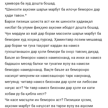
ҳамвора ба худ дошта бошад.
*Шинохти аҳкоми шаръи марбут ба илоҷи беморон дар
ҳади тавон.*
Барои пизишк шоиста аст ки як шинохти ҳадиақал
нисбат ба улуми фиқҳию аҳкоми ибодот дошта бошад.
Чун мардум аз вай дар бораи масоили шаръи марбут ба
бемории худ хоҳанд пурсид. Ҳаминтавр лозим мешавад
дар бораи чи гуна таҳорат кардан ва намоз
гузоштанашон дар ҳоли бемори ба онҳо тавзиҳ диҳад.
Баъзе аз беморон намоз намехонанд, на инки аз намоз
бадашон меояд балки чи гунагии вузу ва намози
беморро намедонанд. Вақте баъзе аз беморонро
насиҳат мекунем ки намозашонро тарк накунанд,
мегуянд: читавр намоз бихонам дар ҳоле ки либосам
наҷас аст? Чи тавр намоз бихонам дар ҳоле ки кати
хобам ру ба қибла нест?
Чи касе масъули ин беморон аст? Пизишки ҳозиқ
аҳкоми марбут ба наҷосат ва тарзи вузу ва аҳкоми