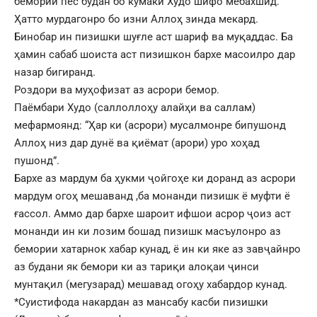
бемории пес будан бо кумаки Худо шифо мебахшид.
Ҳатто мурдагонро бо изни Аллоҳ зинда мекард.
Бинобар ин пизишки шуғле аст шариф ва муқаддас. Ба
ҳамин сабаб шоиста аст пизишкон бархе масоилро дар
назар бигиранд.
Роздори ва муҳофизат аз асрори бемор.
Паёмбари Худо (саллоллоҳу алайҳи ва саллам)
мефармоянд: “Ҳар ки (асрори) мусалмонре бипушонд
Аллоҳ низ дар дунё ва қиёмат (арори) уро хоҳад
пушонд”.
Бархе аз мардум ба ҳукми ҷойгоҳе ки доранд аз асрори
мардум огоҳ мешаванд ,ба монанди пизишк ё муфти ё
ғассол. Аммо дар бархе шароит ифшои асрор ҷоиз аст
монанди ин ки лозим бошад пизишк масъулонро аз
бемории хатарнок хабар кунад, ё ин ки яке аз завҷайнро
аз будани як бемори ки аз тариқи алоқаи ҷинси
мунтақил (мегузарад) мешавад огоҳу хабардор кунад.
*Суистифода накардан аз мансабу касби пизишки