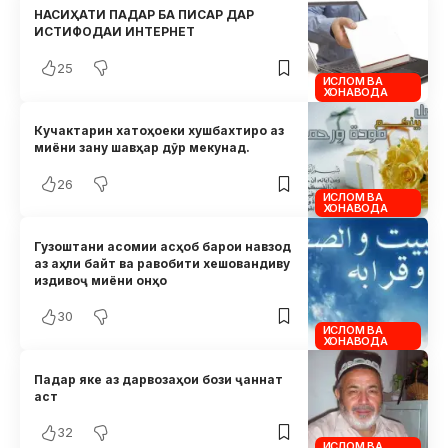
НАСИҲАТИ ПАДАР БА ПИСАР ДАР
ИСТИФОДАИ ИНТЕРНЕТ
25
ИСЛОМ ВА
ХОНАВОДА
Кучактарин хатоҳоеки хушбахтиро аз
миёни зану шавҳар дӯр мекунад.
26
ИСЛОМ ВА
ХОНАВОДА
Гузоштани асомии асҳоб барои навзод
аз аҳли байт ва равобити хешовандиву
издивоҷ миёни онҳо
30
ИСЛОМ ВА
ХОНАВОДА
Падар яке аз дарвозаҳои бози ҷаннат
аст
32
ИСЛОМ ВА