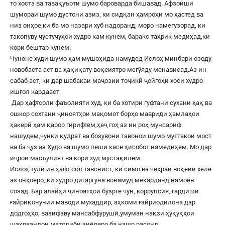
то хоста ва тавақуъоти шумо бароварда бишавад. Афзоиши
шумораи шумо дустони азиз, ки сидқан ҳамроҳи мо ҳастед ва
низ онҳое,ки ба мо назари хуб надоранд, моро намегузорад, ки
такопуву ҷустуҷуҳои худро кам кунем, баракс таҳрик медиҳад,ки
кори бештар кунем.
Чуноне худи шумо ҳам мушоҳида намудед Ислоҳ минбари озоду
новобаста аст ва ҳақиқату воқеиятро мегӯяду менависад.Аз ин
сабаб аст, ки дар шабакаи маҷозии тоҷикӣ ҷойгоҳи хоси худро
ишғол кардааст.
Дар ҳафтсоли фаъолияти худ, ки ба хотири гуфтани сухани ҳақ ва
ошкор сохтани ҷиноятҳои мақомот борҳо мавриди ҳамлаҳои
ҳакерӣ ҳам қарор гирифтем,ҳеҷ гоҳ аз ин роҳ мунсариф
нашудем,чунки қудрат ва бозувони тавонои шумо муттакои мост
ва ба ҷуз аз Худо ва шумо пеши касе ҳисобот намедиҳем. Мо дар
иҷрои масъулият ва кори худ мустақилем.
Ислоҳ тули ин ҳафт сол тавонист, ки симо ва чеҳраи воқеии хеле
аз онҳоеро, ки худро дигаргуна вонамуд мекарданд,намоён
созад. Бар алайҳи ҷиноятҳои бузрге чун, коррупсия, гардиши
ғайриқонунии маводи мухаддир, аҳкоми ғайриодилона дар
додгоҳҳо, вазифаву мансабфурушӣ,умуман нақзи ҳуқуқҳои
шаҳрвандон матолиби зиёдеро ба нашр расонд.