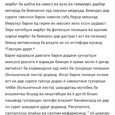
марбут ба қибла ва намоз ва вузу ва таямумро дарбар
мегирад ба беморони худ омузиш медиҳад. Беморро дар
сурати тавонои барои намози субҳ бедор мекунад.
Имрузҳо барои ёд гирии ин масоил хело осон шудааст.
Зеро китобҳои марбут ба фатвоҳои пизишки ва аҳкоми
шаръи марбут ба беморон дар дастраст аст ва пизишку
бемор метавонанд ба роҳати аз он истифода кунанд.
*Гувоҳии дуруғ.*
Бархе идораҳои давлати барои додани ҳуҷҷатҳои
махсуси рухсати ё варақаи бемори ё кумак моли ё дигар
имтиёзот ба кормандони худ ниёз ба гузориши пизишки
(больничный листа) доранд. Инҷо барои пизишк лозим
аст ки дар сурати гувоҳи додан ё навиштани гузориши
тибби (больничный листа), шаҳодаташ мутобиқ ба
воқеияташ бошад ва хешутабори ва ё дустӣ боъис
нашавад гузоришро хилофи воқеият бинависанд ки дар
он сурат шаҳодати дуруғ додаанд. Расулаллоҳ
саллаллоҳу алайҳи ва саллам мефармоянд: “ оё шуморо