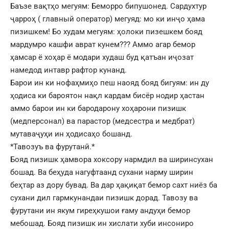
Баъзе вақтҳо мегуям: Беморро бипушонед. Сардухтур
ҷарроҳ ( главный оператор) мегуяд: мо ки инҷо ҳама
пизишкем! Бо худам мегуям: ҳолоки пизешкем бояд
мардумро кашфи аврат кунем??? Аммо агар бемор
ҳамсар ё хоҳар ё модари худаш буд қатъан иҷозат
намедод интавр рафтор кунанд.
Барои ин ки нофаҳмиҳо пеш наояд бояд бигуям: ин ду
ҳодиса ки бароятон нақл кардам бисёр нодир ҳастан
аммо барои ин ки бародарону хоҳарони пизишк
(медперсонал) ва парастор (медсестра и медбрат)
мутаваҷуҳи ин ҳодисаҳо бошанд.
*Тавозуъ ва фурутанӣ.*
Бояд пизишк ҳамвора хоксору нармдил ва ширинсухан
бошад. Ва беҳуда нагуфтаанд сухани нарму ширин
беҳтар аз дору бувад. Ва дар ҳақиқат бемор сахт ниёз ба
сухани дил гармкунандаи пизишк дорад. Тавозу ва
фурутани ин якум гиреҳкушои ғаму андуҳи бемор
мебошад. Бояд пизишк ин хислати хуби инсониро