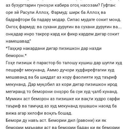
аз бузургтарин гуноҳои кабира огоҳ насозам? Гуфтан:
оре эй Расули Аллоҳ. Фармуд: ширк ба Аллоҳ ва
бадрафтори ба падару модар. Сипас мудате сокит монд.
Онгоҳ фармуд: ва сухани дуруғин ва сухани дуруғин ва….
онқадар инро такрор кард ки фикр кардем дигар сокит
намешавад”
*Таҳқир накардани дигар пизишкон дар назди
беморон.*
Гоҳе пизишк ё парастор бо талошу кушиш дар шуғли худ
пешрафт мекунанд. Аммо дучори худфирефтагии худ
мешаванд ва ба шиддат аз кору фаолияти худ таъриф
мекунанд. Дар муқобил аз кори дигар пизишкон ирод
мегиранд то беморони онҳоро ба суи худ ҷалб кунанд.
Мумкин аст беморон аз пизишке ки вақти худро сарфи
таъриф ва тамҷид аз худ мекунанд хушашон наояд ба
вижа агар хилофи воқеъ бошад.
Бемори ду навъ аст. Бемории дил (равони) ки як
бемории маънави аст ва бемории бадан ки як бемории