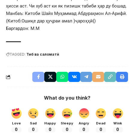
ҳисси аст. Чи хуб аст ки як пизишк табиби ҳар ду бошад.
Манбаъ: Китоби Шайх Муҳаммад Абдураҳмон Ал-Арифӣ.
(Китоб:Ошиқе дар ҳуҷраи амал }ҷароҳҳӣ{)
Баргардон: М.М
TAGGED:
Тиб ва саломатӣ
What do you think?
Love
Sad
Happy
Sleepy
Angry
Dead
Wink
0
0
0
0
0
0
0