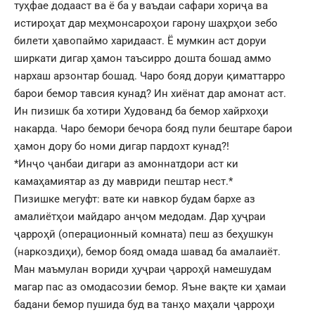
туҳфае додааст ва ё ба у ваъдаи сафари хориҷа ва
истироҳат дар меҳмонсароҳои гарону шаҳрҳои зебо
билети ҳавопаймо харидааст. Ё мумкин аст доруи
ширкати дигар ҳамон таъсирро дошта бошад аммо
нархаш арзонтар бошад. Чаро бояд доруи қиматтарро
барои бемор тавсия кунад? Ин хиёнат дар амонат аст.
Ин пизишк ба хотири Худованд ба бемор хайрхоҳи
накарда. Чаро бемори бечора бояд пули бештаре барои
ҳамон дору бо номи дигар пардохт кунад?!
*Инҷо ҷанбаи дигари аз амоннатдори аст ки
камаҳамиятар аз ду мавриди пештар нест.*
Пизишке мегуфт: вате ки навкор будам бархе аз
амалиётҳои майдаро анҷом медодам. Дар ҳуҷраи
ҷарроҳӣ (операционный комната) пеш аз беҳушкун
(наркоздиҳи), бемор бояд омада шавад ба амалаиёт.
Ман маъмулан вориди ҳуҷраи ҷарроҳӣ намешудам
магар пас аз омодасозии бемор. Яъне вақте ки ҳамаи
бадани бемор пушида буд ва танҳо маҳали ҷарроҳи