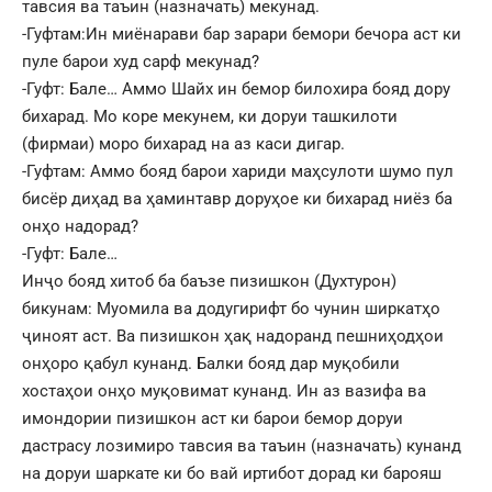
тавсия ва таъин (назначать) мекунад.
-Гуфтам:Ин миёнарави бар зарари бемори бечора аст ки
пуле барои худ сарф мекунад?
-Гуфт: Бале… Аммо Шайх ин бемор билохира бояд дору
бихарад. Мо коре мекунем, ки доруи ташкилоти
(фирмаи) моро бихарад на аз каси дигар.
-Гуфтам: Аммо бояд барои хариди маҳсулоти шумо пул
бисёр диҳад ва ҳаминтавр доруҳое ки бихарад ниёз ба
онҳо надорад?
-Гуфт: Бале…
Инҷо бояд хитоб ба баъзе пизишкон (Духтурон)
бикунам: Муомила ва додугирифт бо чунин ширкатҳо
ҷиноят аст. Ва пизишкон ҳақ надоранд пешниҳодҳои
онҳоро қабул кунанд. Балки бояд дар муқобили
хостаҳои онҳо муқовимат кунанд. Ин аз вазифа ва
имондории пизишкон аст ки барои бемор доруи
дастрасу лозимиро тавсия ва таъин (назначать) кунанд
на доруи шаркате ки бо вай иртибот дорад ки барояш