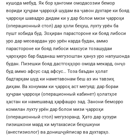
кушода мебуд. Як бор ҳангоми омодасозии бемор
вориди ҳуҷраи ҷарроҳӣ шудам ва ҷавон духтаре ки бояд
ҷарроҳи шавадро дидам ки у дар болои мизи ҷарроҳи
(операционный стол) дар ҳоли беҳуш, лухту урён ба
пушт хобида буд. Зоҳиран парастороне ки бояд либоси
уро дар меовардан уро урён карда будан, аммо
парастороне ки бояд либоси махсуси тозашудаи
ҷароҳиро бар баданаш мегузоштан ҳануз уро напушонда
будан. Пизешки бояд дастгоҳҳоро омода мекард, онҷо
буд аммо афсус сад афсус… Тоза баъдан ҳолат
бадтарҳам шуд ки наметавонам беш аз ин тавзиҳ
диҳам. Ва хонумам ки ҷарроҳ аст мегуяд: дар бораи
ҳуҷраи ҷарроҳи (операционный кабинет) ҳолатҳое
ҳастан ки намешавад ҳарфашро зад. Занони беморро
комилан лухту урён дар болои мизи ҷарроҳи
(операционный стол) мегузоранд. Ҳато дар ҳузури
пизишкони мард ки мутахасиси беҳушкуни
(анестизиолог) ва донишҷуйписар ва духтарҳо.