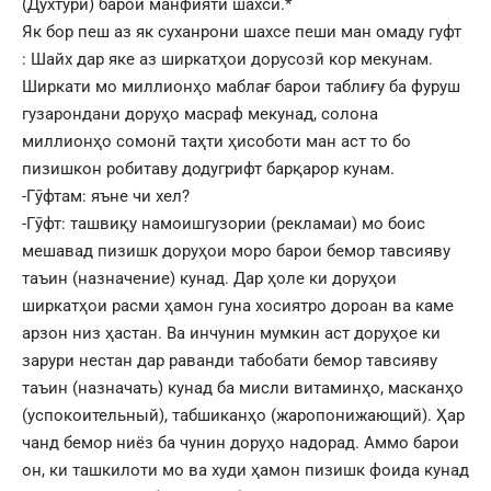
(Духтури) барои манфияти шахсӣ.*
Як бор пеш аз як суханрони шахсе пеши ман омаду гуфт
: Шайх дар яке аз ширкатҳои дорусозӣ кор мекунам.
Ширкати мо миллионҳо маблағ барои таблиғу ба фуруш
гузарондани доруҳо масраф мекунад, солона
миллионҳо сомонӣ таҳти ҳисоботи ман аст то бо
пизишкон робитаву додугрифт барқарор кунам.
-Гӯфтам: яъне чи хел?
-Гӯфт: ташвиқу намоишгузории (рекламаи) мо боис
мешавад пизишк доруҳои моро барои бемор тавсияву
таъин (назначение) кунад. Дар ҳоле ки доруҳои
ширкатҳои расми ҳамон гуна хосиятро дороан ва каме
арзон низ ҳастан. Ва инчунин мумкин аст доруҳое ки
зарури нестан дар раванди табобати бемор тавсияву
таъин (назначать) кунад ба мисли витаминҳо, масканҳо
(успокоительный), табшиканҳо (жаропонижающий). Ҳар
чанд бемор ниёз ба чунин доруҳо надорад. Аммо барои
он, ки ташкилоти мо ва худи ҳамон пизишк фоида кунад