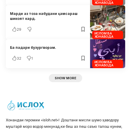
ХОНАВОДА
Марде аз тоза набудани ҳамсараш
шикоят кард.
29
ИСЛОМ ВА
ХОНАВОДА
Ба падари бузургворам.
32
1
ИСЛОМ ВА
ХОНАВОДА
SHOW MORE
Хонандаи гиромии «
isloh.net
«! Доштани мисли шумо ҳаводору
муштарӣ моро водор мекунад,ки беш аз пеш саъю талош кунем,