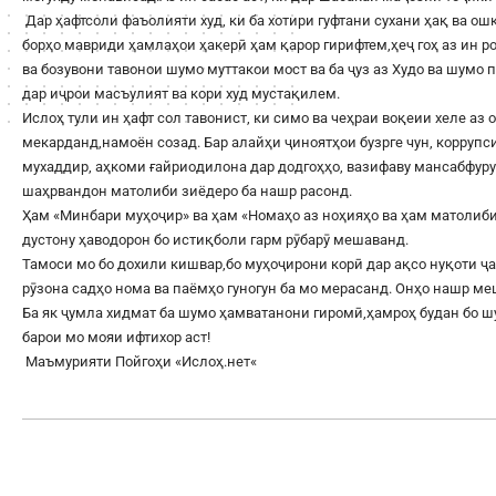
Дар ҳафтсоли фаъолияти худ, ки ба хотири гуфтани сухани ҳақ ва о
борҳо мавриди ҳамлаҳои ҳакерӣ ҳам қарор гирифтем,ҳеҷ гоҳ аз ин 
ва бозувони тавонои шумо муттакои мост ва ба ҷуз аз Худо ва шумо
дар иҷрои масъулият ва кори худ мустақилем.
Ислоҳ тули ин ҳафт сол тавонист, ки симо ва чеҳраи воқеии хеле аз 
мекарданд,намоён созад. Бар алайҳи ҷиноятҳои бузрге чун, корруп
мухаддир, аҳкоми ғайриодилона дар додгоҳҳо, вазифаву мансабфур
шаҳрвандон матолиби зиёдеро ба нашр расонд.
Ҳам «Минбари муҳоҷир» ва ҳам «Номаҳо аз ноҳияҳо ва ҳам матолиби
дустону ҳаводорон бо истиқболи гарм рӯбарӯ мешаванд.
Тамоси мо бо дохили кишвар,бо муҳоҷирони корӣ дар ақсо нуқоти ҷа
рӯзона садҳо нома ва паёмҳо гуногун ба мо мерасанд. Онҳо нашр м
Ба як ҷумла хидмат ба шумо ҳамватанони гиромӣ,ҳамроҳ будан бо 
барои мо мояи ифтихор аст!
Маъмурияти Пойгоҳи «
Ислоҳ.нет
«