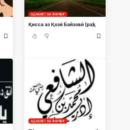
АДАБИЁТ ВА ФАРҲАНГ
Қисса аз Қозӣ Байзовӣ (раҳ)
АДАБИЁТ ВА ФАРҲАНГ