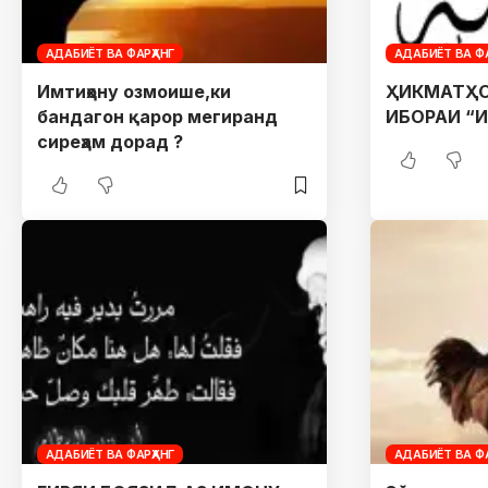
АДАБИЁТ ВА ФАРҲАНГ
АДАБИЁТ ВА ФА
Имтиҳону озмоише,ки
ҲИКМАТҲО
бандагон қарор мегиранд
ИБОРАИ “
сиреҳам дорад ?
АДАБИЁТ ВА ФАРҲАНГ
АДАБИЁТ ВА ФА