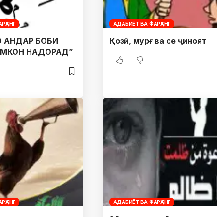
РҲАНГ
АДАБИЁТ ВА ФАРҲАНГ
 АНДАР БОБИ
Қозӣ, мурғ ва се ҷиноят
ИМКОН НАДОРАД”
РҲАНГ
АДАБИЁТ ВА ФАРҲАНГ