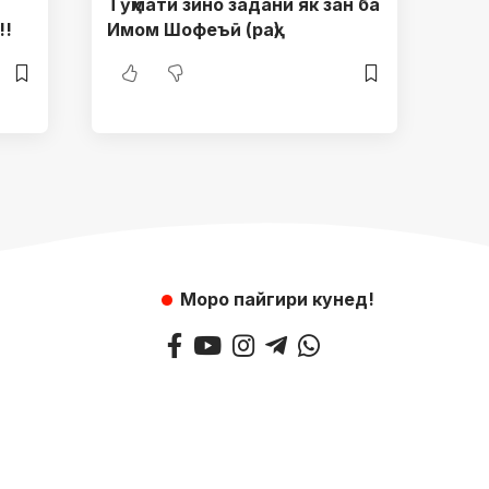
Тӯҳмати зино задани як зан ба
!!
Имом Шофеъӣ (раҳ)
Моро пайгири кунед!