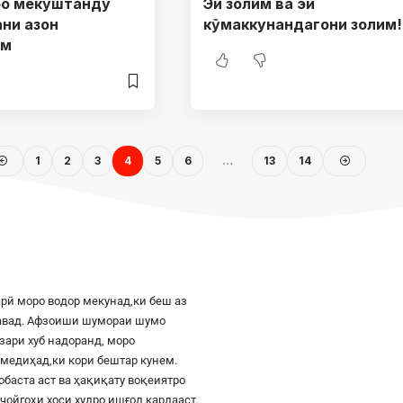
ро мекуштанду
Эй золим ва эй
ни азон
кӯмаккунандагони золим!
ам
1
2
3
4
5
6
…
13
14
рӣ моро водор мекунад,ки беш аз
шавад. Афзоиши шумораи шумо
азари хуб надоранд, моро
к медиҳад,ки кори бештар кунем.
баста аст ва ҳақиқату воқеиятро
ҷойгоҳи хоси худро ишғол кардааст.