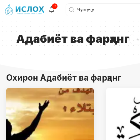
9
Адабиёт ва фарҳанг
Охирон Адабиёт ва фарҳанг