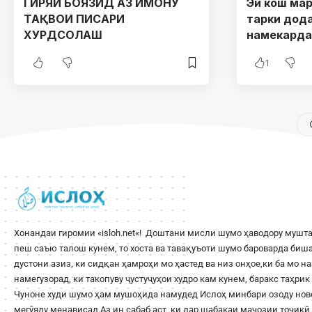
ГИРЯИ БОЯЗИД АЗ ИМОНУ
Эй кош ма
ТАҚВОИ ПИСАРИ
тарки дода
ХУРДСОЛАШ
намекард
1
Хонандаи гиромии «
isloh.net
«! Доштани мисли шумо ҳаводору мушта
пеш саъю талош кунем, то хоста ва тавақуъоти шумо бароварда би
дустони азиз, ки сидқан ҳамроҳи мо ҳастед ва низ онҳое,ки ба мо н
намегузорад, ки такопуву ҷустуҷуҳои худро кам кунем, баракс таҳри
Чуноне худи шумо ҳам мушоҳида намудед Ислоҳ минбари озоду ново
мегӯяду менависад.Аз ин сабаб аст, ки дар шабакаи маҷозии тоҷикӣ 