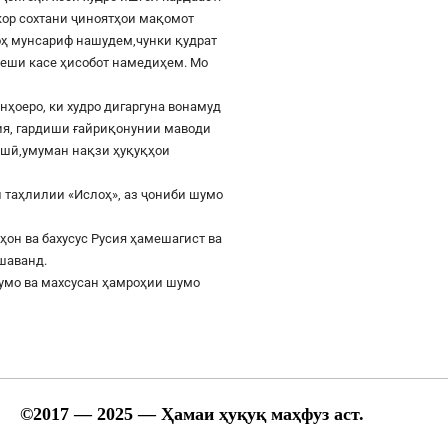
шкор сохтани ҷиноятҳои мақомот
роҳ мунсариф нашудем,чунки қудрат
 пеши касе ҳисобот намедиҳем. Мо
онҳоеро, ки худро дигаргуна вонамуд
сия, гардиши ғайриқонунии маводи
ушӣ,умуман нақзи ҳуқуқҳои
 таҳлилии «Ислоҳ», аз ҷониби шумо
ҳон ва бахусус Русия ҳамешагист ва
ешаванд.
шумо ва махсусан ҳамроҳии шумо
©
2017
— 2025 — Ҳамаи ҳуқуқ маҳфуз аст.