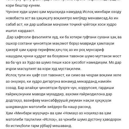
кори бештар кунем.
Чуноне худи шумо ҳам мушоҳида намудед Ислоҳ минбари озоду
новобаста аст ва ҳақиқату воқеиятро мегӯяду менависад.Аз ин
сабаб аст, ки дар шабакаи маҷозии тоҷикӣ ҷойгоҳи хоси худро
ишғол кардааст.
Дар ҳафтсоли фаъолияти худ, ки ба хотири гуфтани сухани ҳақ ва
ошкор сохтани ҷиноятҳои мақомот борҳо мавриди ҳамлаҳои
ҳакерӣ ҳам қарор гирифтем,ҳеҷ гоҳ аз ин роҳ мунсариф
нашудем,чунки қудрат ва бозувони тавонои шумо муттакои мост
ва ба ҷуз аз Худо ва шумо пеши касе ҳисобот намедиҳем. Мо дар
иҷрои масъулият ва кори худ мустақилем.
Ислоҳ тули ин ҳафт сол тавонист, ки симо ва чеҳраи воқеии хеле
аз онҳоеро, ки худро дигаргуна вонамуд мекарданд,намоён
созад. Бар алайҳи ҷиноятҳои бузрге чун, коррупсия, гардиши
ғайриқонунии маводи мухаддир, аҳкоми ғайриодилона дар
додгоҳҳо, вазифаву мансабфурушӣ,умуман нақзи ҳуқуқҳои
шаҳрвандон матолиби зиёдеро ба нашр расонд.
Ҳам «Минбари муҳоҷир» ва ҳам «Номаҳо аз ноҳияҳо ва ҳам
матолиби таҳлилии «Ислоҳ», аз ҷониби шумо дустону ҳаводорон
бо истиқболи гарм рӯбарӯ мешаванд.