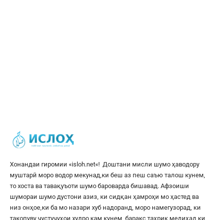
Хонандаи гиромии «
isloh.net
«! Доштани мисли шумо ҳаводору
муштарӣ моро водор мекунад,ки беш аз пеш саъю талош кунем,
то хоста ва тавақуъоти шумо бароварда бишавад. Афзоиши
шумораи шумо дустони азиз, ки сидқан ҳамроҳи мо ҳастед ва
низ онҳое,ки ба мо назари хуб надоранд, моро намегузорад, ки
такопуву ҷустуҷуҳои худро кам кунем, баракс таҳрик медиҳад,ки