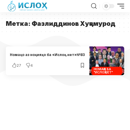
Метка:
Фазлиддинов Хуҷамурод
Номаҳо аз ноҳияҳо ба «Ислоҳ.нет»№83
27
4
НОМАҲО БА
"ИСЛОҲ.НЕТ"