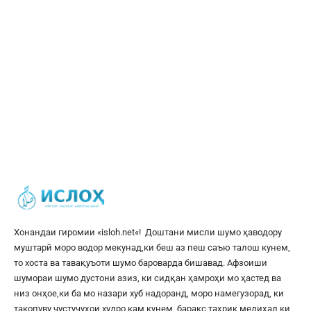
Хонандаи гиромии «
isloh.net
«! Доштани мисли шумо ҳаводору
муштарӣ моро водор мекунад,ки беш аз пеш саъю талош кунем,
то хоста ва тавақуъоти шумо бароварда бишавад. Афзоиши
шумораи шумо дустони азиз, ки сидқан ҳамроҳи мо ҳастед ва
низ онҳое,ки ба мо назари хуб надоранд, моро намегузорад, ки
такопуву ҷустуҷуҳои худро кам кунем, баракс таҳрик медиҳад,ки