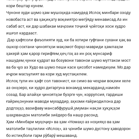
кори бештар кунем.
Чуноне худи шумо ҳам мушоҳида намудед Ислоҳ минбари озоду
новобаста аст ва ҳақиқату воқеиятро мегӯяду менависад.Аз ин
сабаб аст, ки дар шабакаи маҷозии тоҷикӣ ҷойгоҳи хоси худро
ишғол кардааст.
Дар ҳафтсоли фаъолияти худ, ки ба хотири гуфтани сухани ҳақ ва
ошкор сохтани ҷиноятҳои мақомот борҳо мавриди ҳамлаҳои
ҳакерӣ ҳам қарор гирифтем,ҳеҷ гоҳ аз ин роҳ мунсариф
нашудем,чунки қудрат ва бозувони тавонои шумо муттакои мост
ва ба ҷуз аз Худо ва шумо пеши касе ҳисобот намедиҳем. Мо дар
иҷрои масъулият ва кори худ мустақилем.
Ислоҳ тули ин ҳафт сол тавонист, ки симо ва чеҳраи воқеии хеле
аз онҳоеро, ки худро дигаргуна вонамуд мекарданд,намоён
созад. Бар алайҳи ҷиноятҳои бузрге чун, коррупсия, гардиши
ғайриқонунии маводи мухаддир, аҳкоми ғайриодилона дар
додгоҳҳо, вазифаву мансабфурушӣ,умуман нақзи ҳуқуқҳои
шаҳрвандон матолиби зиёдеро ба нашр расонд.
Ҳам «Минбари муҳоҷир» ва ҳам «Номаҳо аз ноҳияҳо ва ҳам
матолиби таҳлилии «Ислоҳ», аз ҷониби шумо дустону ҳаводорон
бо истиқболи гарм рӯбарӯ мешаванд.