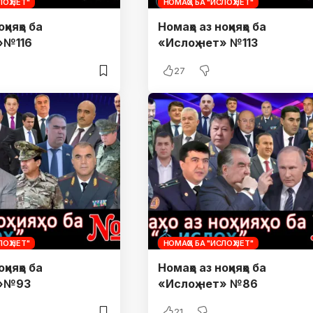
ОҲ.НЕТ"
НОМАҲО БА "ИСЛОҲ.НЕТ"
ҳияҳо ба
Номаҳо аз ноҳияҳо ба
»№116
«Ислоҳ.нет» №113
27
ОҲ.НЕТ"
НОМАҲО БА "ИСЛОҲ.НЕТ"
ҳияҳо ба
Номаҳо аз ноҳияҳо ба
т»№93
«Ислоҳ.нет» №86
21