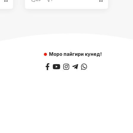
Моро пайгири кунед!