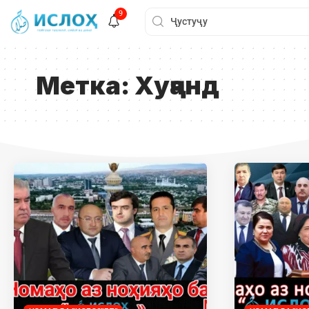
9
Метка:
Хуҷанд