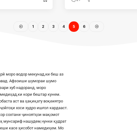
1
2
3
4
5
6
рӣ моро водор мекунад,ки беш аз
шавад. Афзоиши шумораи шумо
азари хуб надоранд, моро
к медиҳад,ки кори бештар кунем.
баста аст ва ҳақиқату воқеиятро
ҷойгоҳи хоси худро ишғол кардааст.
шкор сохтани ҷиноятҳои мақомот
роҳ мунсариф нашудем,чунки қудрат
 пеши касе ҳисобот намедиҳем. Мо