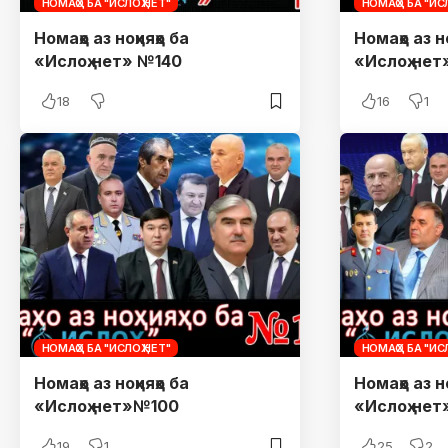
НОМАҲО БА "ИСЛОҲ.НЕТ"
НОМАҲО БА "ИСЛ
Номаҳо аз ноҳияҳо ба
Номаҳо аз но
«Ислоҳ.нет» №140
«Ислоҳ.нет
18
16
1
НОМАҲО БА "ИСЛОҲ.НЕТ"
НОМАҲО БА "ИСЛ
Номаҳо аз ноҳияҳо ба
Номаҳо аз но
«Ислоҳ.нет»№100
«Ислоҳ.не
19
1
25
2