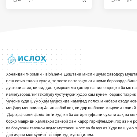
Хонандаи гиромии «
isloh.net
«! Доштани мисли шумо ҳаводору мушта
пеш саъю талош кунем, то хоста ва тавақуъоти шумо бароварда би
дустони азиз, ки сидқан ҳамроҳи мо ҳастед ва низ онҳое,ки ба мо н
намегузорад, ки такопуву ҷустуҷуҳои худро кам кунем, баракс таҳри
Чуноне худи шумо ҳам мушоҳида намудед Ислоҳ минбари озоду ново
мегӯяду менависад.Аз ин сабаб аст, ки дар шабакаи маҷозии тоҷикӣ 
Дар ҳафтсоли фаъолияти худ, ки ба хотири гуфтани сухани ҳақ ва о
борҳо мавриди ҳамлаҳои ҳакерӣ ҳам қарор гирифтем,ҳеҷ гоҳ аз ин 
ва бозувони тавонои шумо муттакои мост ва ба ҷуз аз Худо ва шумо
дар иҷрои масъулият ва кори худ мустақилем.