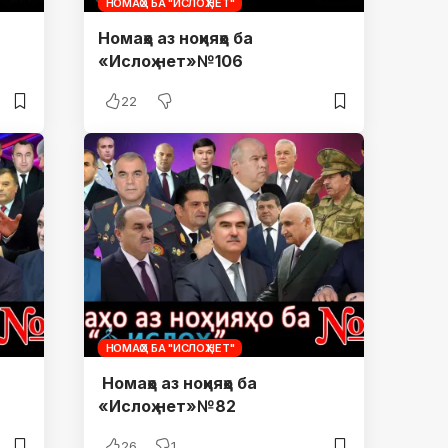
НОМАҲО БА "ИСЛОҲ.НЕТ"
Номаҳо аз ноҳияҳо ба
«Ислоҳ.нет»№106
22
НОМАҲО БА "ИСЛОҲ.НЕТ"
Номаҳо аз ноҳияҳо ба
«Ислоҳ.нет»№82
26
1