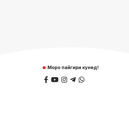
Моро пайгири кунед!