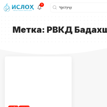
9
Метка:
РВКД Бадах