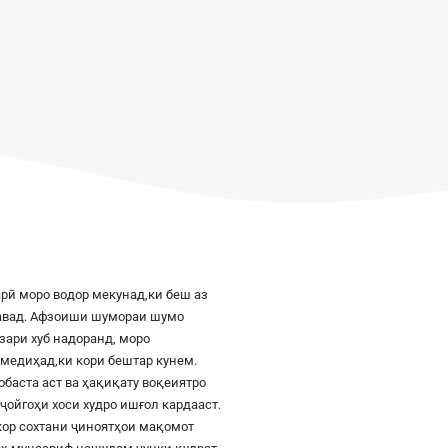
рӣ моро водор мекунад,ки беш аз
шавад. Афзоиши шумораи шумо
азари хуб надоранд, моро
к медиҳад,ки кори бештар кунем.
баста аст ва ҳақиқату воқеиятро
ҷойгоҳи хоси худро ишғол кардааст.
шкор сохтани ҷиноятҳои мақомот