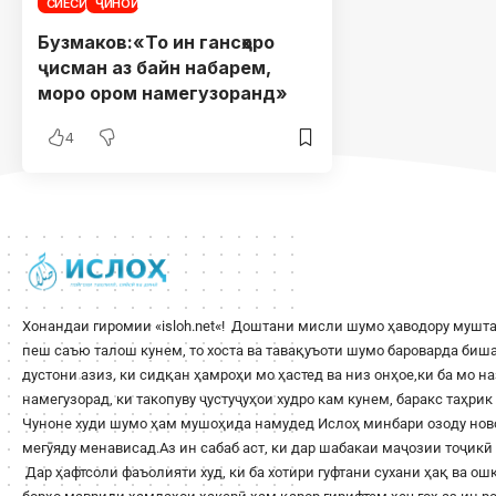
СИЁСӢ
ҶИНОӢ
Бузмаков:«То ин гансҳоро
ҷисман аз байн набарем,
моро ором намегузоранд»
4
Хонандаи гиромии «
isloh.net
«! Доштани мисли шумо ҳаводору мушта
пеш саъю талош кунем, то хоста ва тавақуъоти шумо бароварда би
дустони азиз, ки сидқан ҳамроҳи мо ҳастед ва низ онҳое,ки ба мо н
намегузорад, ки такопуву ҷустуҷуҳои худро кам кунем, баракс таҳри
Чуноне худи шумо ҳам мушоҳида намудед Ислоҳ минбари озоду ново
мегӯяду менависад.Аз ин сабаб аст, ки дар шабакаи маҷозии тоҷикӣ 
Дар ҳафтсоли фаъолияти худ, ки ба хотири гуфтани сухани ҳақ ва о