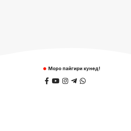
Моро пайгири кунед!