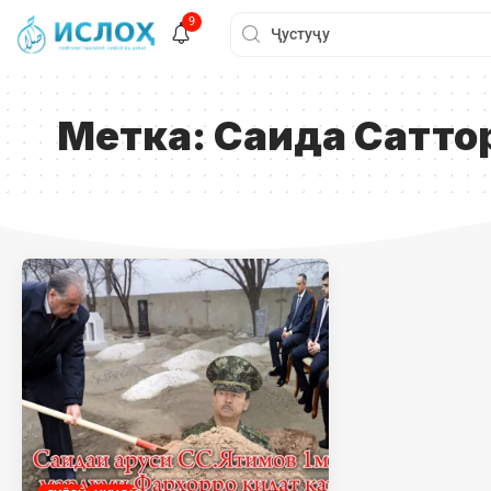
9
Метка:
Саида Сатто