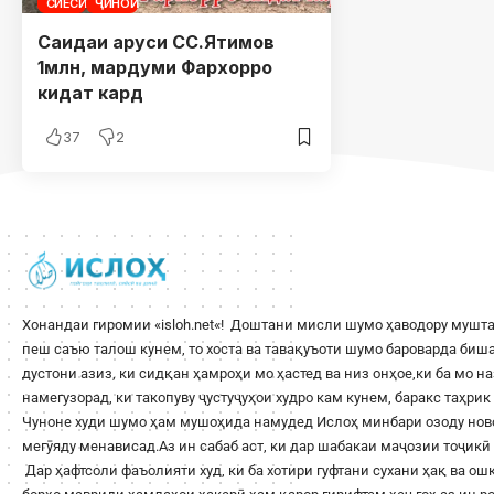
СИЁСӢ
ҶИНОӢ
Саидаи аруси СС.Ятимов
1млн, мардуми Фархорро
кидат кард
37
2
Хонандаи гиромии «
isloh.net
«! Доштани мисли шумо ҳаводору мушта
пеш саъю талош кунем, то хоста ва тавақуъоти шумо бароварда би
дустони азиз, ки сидқан ҳамроҳи мо ҳастед ва низ онҳое,ки ба мо н
намегузорад, ки такопуву ҷустуҷуҳои худро кам кунем, баракс таҳри
Чуноне худи шумо ҳам мушоҳида намудед Ислоҳ минбари озоду ново
мегӯяду менависад.Аз ин сабаб аст, ки дар шабакаи маҷозии тоҷикӣ 
Дар ҳафтсоли фаъолияти худ, ки ба хотири гуфтани сухани ҳақ ва о