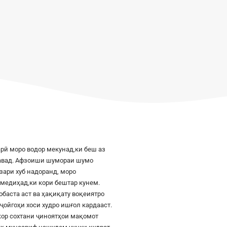
рӣ моро водор мекунад,ки беш аз
шавад. Афзоиши шумораи шумо
азари хуб надоранд, моро
к медиҳад,ки кори бештар кунем.
баста аст ва ҳақиқату воқеиятро
ҷойгоҳи хоси худро ишғол кардааст.
шкор сохтани ҷиноятҳои мақомот