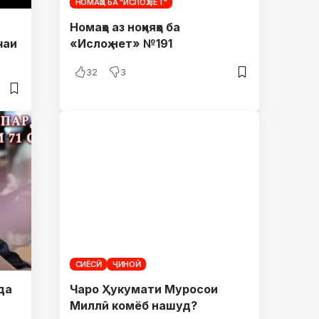
НОМАҲО БА "ИСЛОҲ.НЕТ"
Номаҳо аз ноҳияҳо ба
чаи
«Ислоҳ.нет» №191
32
3
СИЁСӢ
ҶИНОӢ
да
Чаро Ҳукумати Муросои
Миллӣ комёб нашуд?