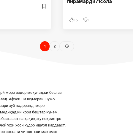
пирамарди71со
15
1
1
2
рӣ моро водор мекунад,ки беш аз
шавад. Афзоиши шумораи шумо
азари хуб надоранд, моро
к медиҳад,ки кори бештар кунем.
баста аст ва ҳақиқату воқеиятро
ҷойгоҳи хоси худро ишғол кардааст.
шкор сохтани ҷиноятҳои мақомот