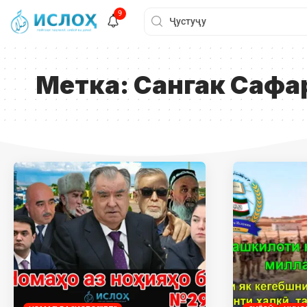
9
Метка:
Сангак Сафа