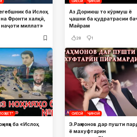
Ӣ
СИЁСӢ
ҶИНОӢ
егебшник ба Ислоҳ:
Аз Дориюш то кӯрмуш ё
, на Фронти халқӣ,
ҷашни ба қудратрасии ба
 наҷоти миллат»
Майрам
28
1
ОҲ.НЕТ"
СИЁСӢ
ҶИНОӢ
ҳияҳо ба «Ислоҳ.
Э.Раҳмонов дар пушти пар
ё махуфтарин