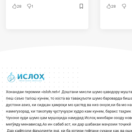
28
1
28
Хонандаи гиромии «
isloh.net
«! Доштани мисли шумо ҳаводору мушта
пеш саъю талош кунем, то хоста ва тавақуъоти шумо бароварда би
дустони азиз, ки сидқан ҳамроҳи мо ҳастед ва низ онҳое,ки ба мо н
намегузорад, ки такопуву ҷустуҷуҳои худро кам кунем, баракс таҳри
Чуноне худи шумо ҳам мушоҳида намудед Ислоҳ минбари озоду ново
мегӯяду менависад.Аз ин сабаб аст, ки дар шабакаи маҷозии тоҷикӣ 
Дар ҳафтсоли фаъолияти худ, ки ба хотири гуфтани сухани ҳақ ва о