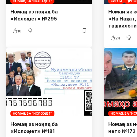
НОМАҲО БА "ИСЛОҲ.НЕТ"
СИЁСӢ
ҶИНО
Номаҳо аз ноҳияҳо ба
Номаи як к
«Ислоҳ.нет» №295
«На Наҳзат
ташкилоти
10
24
НОМАҲО БА "ИСЛОҲ.НЕТ"
НОМАҲО БА "ИСЛ
Номаҳо аз ноҳияҳо ба
Номаҳо аз но
«Ислоҳ.нет» №181
нет» №172