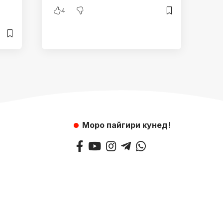
ла
4
Моро пайгири кунед!