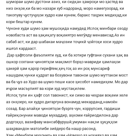
шумораи шумо дустони азиз, ки сидқан ҳамроҳи мо ҳастед ва
низ онҳое,ки ба мо назари хуб надоранд, моро намегузорад, ки
такопуву ҷустуҷуҳои худро кам кунем, баракс таҳрик медиҳад,ки
кори бештар кунем.
Чуноне худи шумо ҳам мушоҳида намудед Ислоҳ минбари озоду
новобаста аст ва ҳақиқату воқеиятро мегӯяду менависад.Аз ин
сабаб аст, ки дар шабакаи маҷозии тоҷикӣ ҷойгоҳи хоси худро
ишғол кардааст.
Дар ҳафтсоли фаъолияти худ, ки ба хотири гуфтани сухани ҳақ ва
ошкор сохтани ҷиноятҳои мақомот борҳо мавриди ҳамлаҳои
ҳакерӣ ҳам қарор гирифтем,ҳеҷ гоҳ аз ин роҳ мунсариф
нашудем,чунки қудрат ва бозувони тавонои шумо муттакои мост
ва ба ҷуз аз Худо ва шумо пеши касе ҳисобот намедиҳем. Мо дар
иҷрои масъулият ва кори худ мустақилем.
Ислоҳ тули ин ҳафт сол тавонист, ки симо ва чеҳраи воқеии хеле
аз онҳоеро, ки худро дигаргуна вонамуд мекарданд,намоён
созад. Бар алайҳи ҷиноятҳои бузрге чун, коррупсия, гардиши
ғайриқонунии маводи мухаддир, аҳкоми ғайриодилона дар
додгоҳҳо, вазифаву мансабфурушӣ,умуман нақзи ҳуқуқҳои
шаҳрвандон матолиби зиёдеро ба нашр расонд.
Ҳам «Минбари муҳоҷир» ва ҳам «Номаҳо аз ноҳияҳо ва ҳам