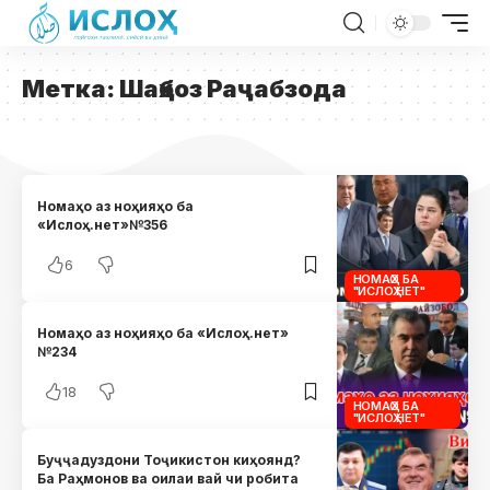
Метка:
Шаҳбоз Раҷабзода
Номаҳо аз ноҳияҳо ба
«Ислоҳ.нет»№356
6
НОМАҲО БА
"ИСЛОҲ.НЕТ"
Номаҳо аз ноҳияҳо ба «Ислоҳ.нет»
№234
18
НОМАҲО БА
"ИСЛОҲ.НЕТ"
Буҷҷадуздони Тоҷикистон киҳоянд?
Ба Раҳмонов ва оилаи вай чи робита