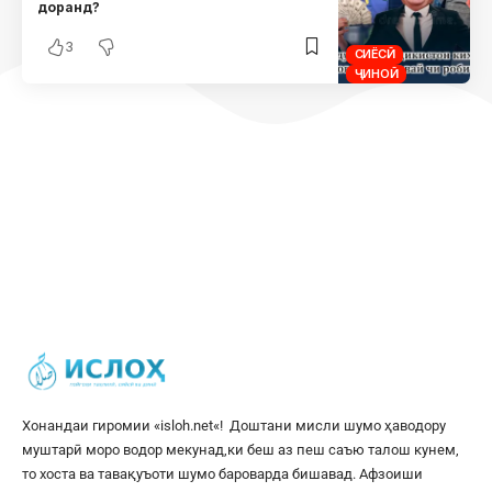
доранд?
3
СИЁСӢ
ҶИНОӢ
Хонандаи гиромии «
isloh.net
«! Доштани мисли шумо ҳаводору
муштарӣ моро водор мекунад,ки беш аз пеш саъю талош кунем,
то хоста ва тавақуъоти шумо бароварда бишавад. Афзоиши