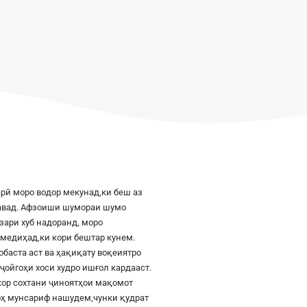
рӣ моро водор мекунад,ки беш аз
шавад. Афзоиши шумораи шумо
азари хуб надоранд, моро
к медиҳад,ки кори бештар кунем.
баста аст ва ҳақиқату воқеиятро
ҷойгоҳи хоси худро ишғол кардааст.
шкор сохтани ҷиноятҳои мақомот
роҳ мунсариф нашудем,чунки қудрат