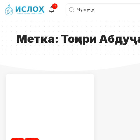
9
Метка:
Тоҳири Абдуҷ