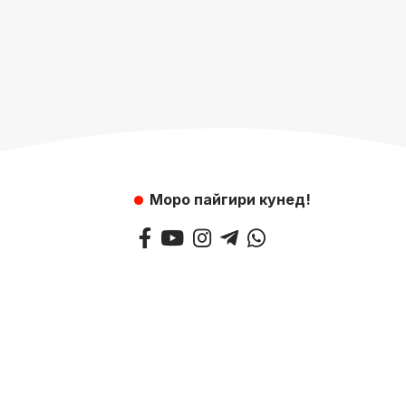
Моро пайгири кунед!