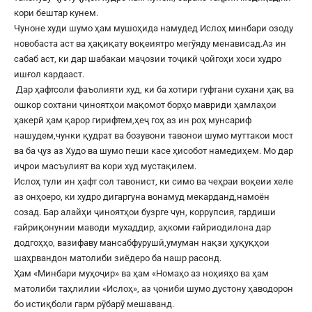
кори бештар кунем.
Чуноне худи шумо ҳам мушоҳида намудед Ислоҳ минбари озоду
новобаста аст ва ҳақиқату воқеиятро мегӯяду менависад.Аз ин
сабаб аст, ки дар шабакаи маҷозии тоҷикӣ ҷойгоҳи хоси худро
ишғол кардааст.
Дар ҳафтсоли фаъолияти худ, ки ба хотири гуфтани сухани ҳақ ва
ошкор сохтани ҷиноятҳои мақомот борҳо мавриди ҳамлаҳои
ҳакерӣ ҳам қарор гирифтем,ҳеҷ гоҳ аз ин роҳ мунсариф
нашудем,чунки қудрат ва бозувони тавонои шумо муттакои мост
ва ба ҷуз аз Худо ва шумо пеши касе ҳисобот намедиҳем. Мо дар
иҷрои масъулият ва кори худ мустақилем.
Ислоҳ тули ин ҳафт сол тавонист, ки симо ва чеҳраи воқеии хеле
аз онҳоеро, ки худро дигаргуна вонамуд мекарданд,намоён
созад. Бар алайҳи ҷиноятҳои бузрге чун, коррупсия, гардиши
ғайриқонунии маводи мухаддир, аҳкоми ғайриодилона дар
додгоҳҳо, вазифаву мансабфурушӣ,умуман нақзи ҳуқуқҳои
шаҳрвандон матолиби зиёдеро ба нашр расонд.
Ҳам «Минбари муҳоҷир» ва ҳам «Номаҳо аз ноҳияҳо ва ҳам
матолиби таҳлилии «Ислоҳ», аз ҷониби шумо дустону ҳаводорон
бо истиқболи гарм рӯбарӯ мешаванд.