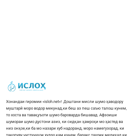
Хонандаи гиромии «
isloh.net
«! Доштани мисли шумо ҳаводору
муштарӣ моро водор мекунад,ки беш аз пеш саъю талош кунем,
то хоста ва тавақуъоти шумо бароварда бишавад. Афзоиши
шумораи шумо дустони азиз, ки сидқан ҳамроҳи мо ҳастед ва
низ онҳое,ки ба мо назари хуб надоранд, моро намегузорад, ки
такопуву ҷустуҷуҳои худро кам кунем, баракс таҳрик медиҳад,ки