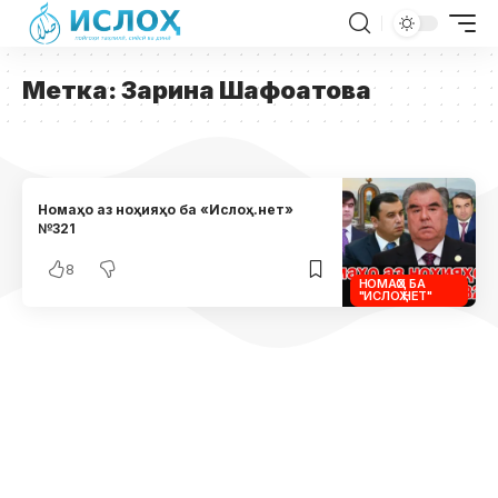
Метка:
Зарина Шафоатова
Номаҳо аз ноҳияҳо ба «Ислоҳ.нет»
№321
8
НОМАҲО БА
"ИСЛОҲ.НЕТ"