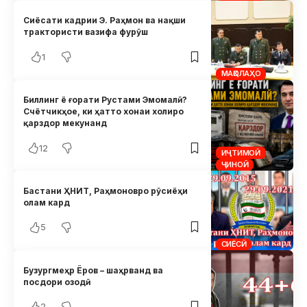
Сиёсати кадрии Э. Раҳмон ва нақши
трактористи вазифа фурӯш
1
МАҚОЛАҲО
Биллинг ё ғорати Рустами Эмомалӣ?
Счётчикҳое, ки ҳатто хонаи холиро
қарздор мекунанд
12
ИҶТИМОӢ
ҶИНОӢ
Бастани ҲНИТ, Раҳмоновро рӯсиёҳи
олам кард
5
СИЁСӢ
Бузургмеҳр Ёров – шаҳрванд ва
посдори озодӣ
2