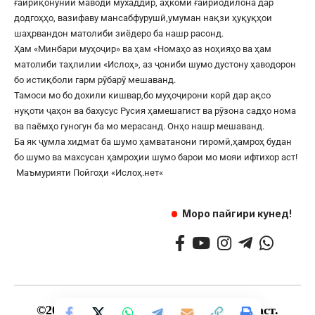
ғайриқонунии маводи мухаддир, аҳкоми ғайриодилона дар
додгоҳҳо, вазифаву мансабфурушӣ,умуман нақзи ҳуқуқҳои
шаҳрвандон матолиби зиёдеро ба нашр расонд.
Ҳам «Минбари муҳоҷир» ва ҳам «Номаҳо аз ноҳияҳо ва ҳам
матолиби таҳлилии «Ислоҳ», аз ҷониби шумо дустону ҳаводорон
бо истиқболи гарм рӯбарӯ мешаванд.
Тамоси мо бо дохили кишвар,бо муҳоҷирони корӣ дар ақсо
нуқоти ҷаҳон ва бахусус Русия ҳамешагист ва рӯзона садҳо нома
ва паёмҳо гуногун ба мо мерасанд. Онҳо нашр мешаванд.
Ба як ҷумла хидмат ба шумо ҳамватанони гиромӣ,ҳамроҳ будан
бо шумо ва махсусан ҳамроҳии шумо барои мо мояи ифтихор аст!
Маъмурияти Пойгоҳи «
Ислоҳ.нет
«
Моро пайгири кунед!
©
2017
— 2025 — Ҳамаи ҳуқуқ маҳфуз аст.