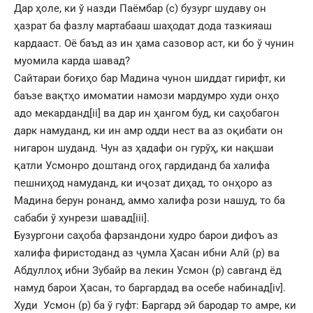
Дар ҳоле, ки ў назди Паёмбар (с) бузург шудаву он
ҳазрат ба фазлу мартабааш шаҳодат дода тазкияаш
кардааст. Оё баъд аз ин ҳама сазовор аст, ки бо ў чунин
муомила карда шавад?
Сайтараи боғиҳо бар Мадина чунон шиддат гирифт, ки
баъзе вақтҳо имоматии намози мардумро худи онҳо
адо мекарданд
[ii]
ва дар ин ҳангом буд, ки саҳобагон
дарк намуданд, ки ин амр одди нест ва аз оқибати он
нигарон шуданд. Чун аз ҳадафи он гурўҳ, ки нақшаи
қатли Усмонро доштанд огоҳ гардиданд ба халифа
пешниҳод намуданд, ки иҷозат диҳад, то онҳоро аз
Мадина берун ронанд, аммо халифа рози нашуд, то ба
сабаби ў хунрези шавад
[iii]
.
Бузургони саҳоба фарзандони худро барои дифоъ аз
халифа фиристоданд аз ҷумла Ҳасан ибни Алӣ (р) ва
Абдуллоҳ ибни Зубайр ва лекин Усмон (р) савганд ёд
намуд барои Ҳасан, то баргардад ва осебе набинад
[iv]
.
Худи Усмон (р) ба ў гуфт: Баргард эй бародар то амре, ки