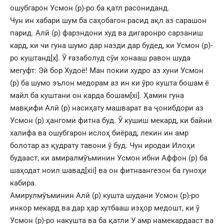
ошубгарон Усмон (р)-ро ба қатл расониданд.
Чун ин хабари шум ба саҳобагон расид ақл аз сарашон
парид. Алӣ (р) фарзндони худ ва дигаронро сарзаниш
кард, ки чи гуна шумо дар назди дар будед, ки Усмон (р)-
ро куштанд
[x]
. Ў ғазаболуд сўи хонааш равон шуда
мегуфт: Эй бор Худоё! Ман покии худро аз хуни Усмон
(р) ба шумо эълон медорам аз ин ки ўро кушта бошам ё
майл ба куштани он карда бошам
[xi]
. Ҳамин гуна
мавқифи Алӣ (р) насиҳату машварат ва ҷонибдори аз
Усмон (р) ҳангоми фитна буд. Ў кушиш мекард, ки байни
халифа ва ошубгарон ислоҳ биёрад, лекин ин амр
болотар аз қудрату тавони ў буд. Чун иродаи Илоҳи
будааст, ки амиралмўъминин Усмон ибни Аффон (р) ба
шаҳодат ноил шавад
[xii]
ва он фитнаангезон ба гуноҳи
кабира.
Амирулмўъминин Алӣ (р) кушта шудани Усмон (р)-ро
инкор мекард ва дар ҳар хутбааш изҳор медошт, ки ў
Усмон (р)-ро накушта ва ба қатли У амр намекардааст ва