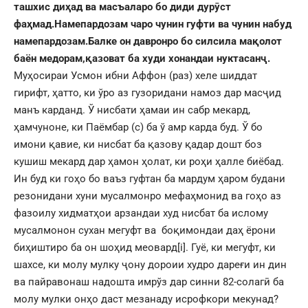
ташхис диҳад ва масъаларо бо диди дурӯст
фаҳмад.Намепардозам чаро чунин гуфти ва чунин набуд
намепардозам.Балке он давронро бо силсила мақолот
баён медорам,қазоват ба худи хонандаи нуктасанҷ.
Муҳосираи Усмон ибни Аффон (раз) хеле шиддат
гирифт, ҳатто, ки ўро аз гузоридани намоз дар масҷид
манъ карданд. Ў нисбати ҳамаи ин сабр мекард,
ҳамчуноне, ки Паёмбар (с) ба ў амр карда буд. Ў бо
имони қавие, ки нисбат ба қазову қадар дошт боз
кушиш мекард дар ҳамон ҳолат, ки роҳи ҳалле биёбад.
Ин буд ки гоҳо бо ваъз гуфтан ба мардум ҳаром будани
резонидани хуни мусалмонро мефаҳмонид ва гоҳо аз
фазоилу хидматҳои арзандаи худ нисбат ба ислому
мусалмонон сухан мегуфт ва боқимондаи даҳ ёрони
биҳиштиро ба он шоҳид меовард
[i]
. Гуё, ки мегуфт, ки
шахсе, ки молу мулку ҷону дороии худро дареғи ин дин
ва пайравонаш надошта имрўз дар синни 82-солагӣ ба
молу мулки онҳо даст мезанаду исрофкори мекунад?