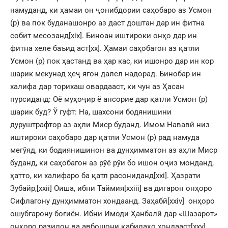
намуданд, ки ҳамаи он ҷонибдории саҳобаро аз Усмон
(р) ва пок буданашонро аз даст доштан дар ин фитна
собит месозанд
[xix]
. Биноан иштироки онҳо дар ин
фитна хеле баъид аст
[xx]
. Ҳамаи саҳобагон аз қатли
Усмон (р) пок ҳастанд ва ҳар кас, ки ишонро дар ин кор
шарик мекунад ҳеҷ ягон далел надорад. Бинобар ин
халифа дар торихаш овардааст, ки чун аз Ҳасан
пурсиданд: Оё муҳоҷир ё ансорие дар қатли Усмон (р)
шарик буд? Ў гуфт: На, шахсони бодянишини
дуруштрафтор аз аҳли Миср буданд. Имом Нававӣ низ
иштироки саҳобаро дар қатли Усмон (р) рад намуда
мегўяд, ки бодиянишинон ва дунҳимматон аз аҳли Миср
буданд, ки саҳобагон аз рўё рўи бо ишон оҷиз монданд,
ҳатто, ки халифаро ба қатл расониданд
[xxi]
. Ҳазрати
Зубайр,
[xxii]
Оиша, ибни Таймия
[xxiii]
ва дигарон онҳоро
Сифлагону дунҳимматон хондаанд. Заҳабӣ
[xxiv]
онҳоро
ошубгарону боғиён. Ибни Имоди Ҳанбалӣ дар «Шазарот»
онҳоро разилон ва авбошони қабилаҳо хондааст
[xxv]
.