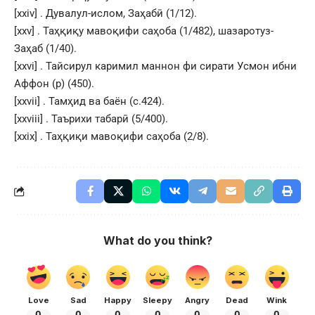
[xxiv]
. Дувалул-ислом, Заҳабӣ (1/12).
[xxv]
. Таҳқиқу мавоқифи саҳоба (1/482), шазаротуз-
Заҳаб (1/40).
[xxvi]
. Тайсирул каримил маннон фи сирати Усмон ибни
Аффон (р) (450).
[xxvii]
. Тамҳид ва баён (с.424).
[xxviii]
. Таърихи табарӣ (5/400).
[xxix]
. Таҳқиқи мавоқифи саҳоба (2/8).
What do you think?
Love
Sad
Happy
Sleepy
Angry
Dead
Wink