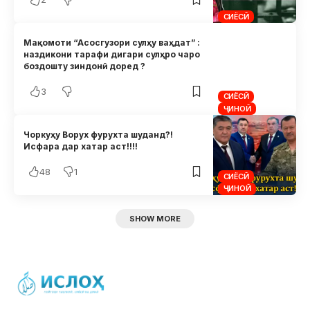
СИЁСӢ
Мақомоти “Асосгузори сулҳу ваҳдат” :
наздикони тарафи дигари сулҳро чаро
боздошту зиндонӣ доред ?
3
СИЁСӢ
ҶИНОӢ
Чоркуҳу Ворух фурухта шуданд?!
Исфара дар хатар аст!!!!
48
1
СИЁСӢ
ҶИНОӢ
SHOW MORE