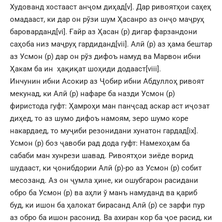
Худованд хостааст анҷом диҳад
[v]
. Дар ривоятҳои саҳеҳ
омадааст, ки дар он рўзи шум Ҳасанро аз онҷо маҷруҳ
бароварданд
[vi]
. Ғайр аз Ҳасан (р) дигар фарзандони
саҳоба низ маҷруҳ гардиданд
[vii]
. Алӣ (р) аз ҳама бештар
аз Усмон (р) дар он рўз дифоъ намуд ва Марвон ибни
Ҳакам ба ин ҳақиқат шоҳиди додааст
[viii]
.
Инчунин ибни Асокир аз Ҷобир ибни Абдуллоҳ ривоят
мекунад, ки Алӣ (р) нафаре ба назди Усмон (р)
фиристода гуфт: Ҳамроҳи ман панҷсад аскар аст иҷозат
диҳед, то аз шумо дифоъ намоям, зеро шумо коре
накардаед, то муҷиби резонидани хунатон гардад
[ix]
.
Усмон (р) боз ҷавоби рад дода гуфт: Намехоҳам ба
сабаби ман хунрези шавад. Ривоятҳои зиёде ворид
шудааст, ки ҷонибдории Алӣ (р)-ро аз Усмон (р) собит
месозанд. Аз он ҷумла ҳине, ки ошубгарон расидани
обро ба Усмон (р) ва аҳли ў манъ намуданд ва қариб
буд, ки ишон ба ҳалокат бирасанд Алӣ (р) се зарфи пур
аз обро ба ишон расонид. Ва ахиран кор ба ҷое расид, ки