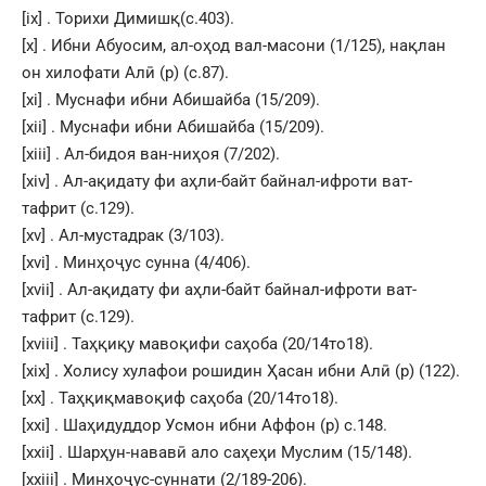
[ix]
. Торихи Димишқ(с.403).
[x]
. Ибни Абуосим, ал-оҳод вал-масони (1/125), нақлан
он хилофати Алӣ (р) (с.87).
[xi]
. Муснафи ибни Абишайба (15/209).
[xii]
. Муснафи ибни Абишайба (15/209).
[xiii]
. Ал-бидоя ван-ниҳоя (7/202).
[xiv]
. Ал-ақидату фи аҳли-байт байнал-ифроти ват-
тафрит (с.129).
[xv]
. Ал-мустадрак (3/103).
[xvi]
. Минҳоҷус сунна (4/406).
[xvii]
. Ал-ақидату фи аҳли-байт байнал-ифроти ват-
тафрит (с.129).
[xviii]
. Таҳқиқу мавоқифи саҳоба (20/14то18).
[xix]
. Холису хулафои рошидин Ҳасан ибни Алӣ (р) (122).
[xx]
. Таҳқиқмавоқиф саҳоба (20/14то18).
[xxi]
. Шаҳидуддор Усмон ибни Аффон (р) с.148.
[xxii]
. Шарҳун-нававӣ ало саҳеҳи Муслим (15/148).
[xxiii]
. Минҳоҷус-суннати (2/189-206).