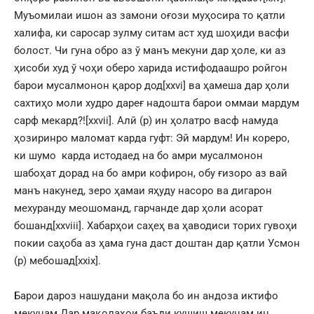
Муъомилаи ишон аз замони оғози муҳосира то қатли
халифа, ки саросар зулму ситам аст худ шоҳиди васфи
болост. Чи гуна обро аз ў манъ мекуни дар ҳоле, ки аз
ҳисоби худ ў чоҳи оберо харида истифодаашро ройгон
барои мусалмонон қарор дод
[xxvi]
ва ҳамеша дар ҳоли
сахтиҳо моли худро дареғ надошта барои оммаи мардум
сарф мекард?!
[xxvii]
. Алӣ (р) ин ҳолатро васф намуда
ҳозиринро маломат карда гуфт: Эй мардум! Ин кореро,
ки шумо карда истодаед на бо амри мусалмонон
шабоҳат дорад на бо амри кофирон, обу ғизоро аз вай
манъ накунед, зеро ҳамаи яҳуду насоро ва дигарон
мехуранду меошоманд, гарчанде дар ҳоли асорат
бошанд
[xxviii]
. Хабарҳои саҳеҳ ва ҳаводиси торих гувоҳи
покии саҳоба аз ҳама гуна даст доштан дар қатли Усмон
(р) мебошад
[xxix]
.
Барои дароз нашудани мақола бо ин андоза иктифо
мекунам.Дар мақолаҳои баъди кушиш мекунам ин