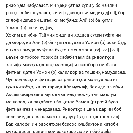
ризо ҳам набудааст. Ин ҳақиқат аз худи ў бо чандин
роҳҳо собит шудааст, ки ифодаи қатъи медиҳад
[xiii]
, бар
хилофи даъвои шиъа, ки мегўянд: Алӣ (р) ба қатли
Усмон (р) розӣ буд
[xiv]
.
Ҳоким ва ибни Таймия оиди ин ҳодиса сухан гуфта ин
даъворо, ки Алӣ (р) ба кушта шудани Усмон (р) розӣ буд,
инкор намуда дурўғ ва буҳтон меноманд.
[xv]
[xvi]
[xvii]
Баъзе китобҳои торих ба сабаби такя ба ривоятҳои
заъифу мавзуъ (сохта) мавоқифи саҳобаро нисбати
фитнаи қатли Усмон (р) халалдор ва ташвиҳ намудаанд.
Чун ҳодисаҳои фитнаро аз ривоятҳои мавҷуд дар ин
гуна китобҳо, ки аз тариқи Абимухнаф, Воқиди ва ибни
Аксам овардаанд мутолиъа мекунед, чунин маълум
мешавад, ки саҳобагон ба қатли Усмон (р) розӣ буда
фитнаангези мекардаанд. Ривоятҳои шиъа дар ин боб
хеле зиёданд ва ҳамаи он дурўғу буҳтон ҳастанд
[xviii]
.
Бар хилофи ин ривоятҳои беасос хушбахтона китоби
муҳаддисин ривоятҳои саҳеҳаро дар ин боб ҳифз