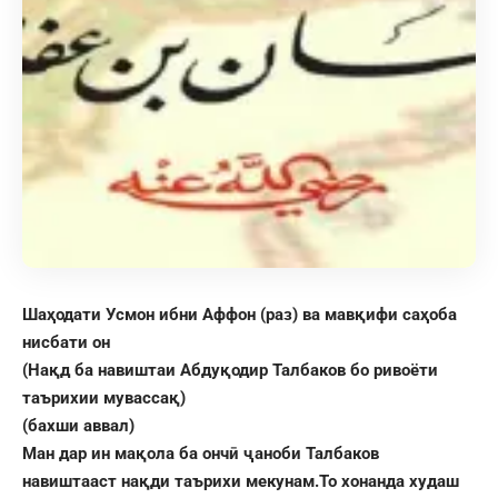
Шаҳодати
Усмон
ибни Аффон
(р
аз
) ва мав
қ
ифи саҳоба
нисбати он
(Нақд ба навиштаи Абдуқодир Талбаков бо ривоёти
таърихии мувассақ)
(бахши аввал)
Ман дар ин мақола ба ончӣ ҷаноби Талбаков
навиштааст нақди таърихи мекунам.То хонанда худаш