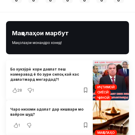
0
0
0
0
0
0
0
Мақолаҳои марбут
Мақолаҳои монандро хонед!
Бо хукзӯрӣ кори давлат пеш
намеравад ё бо зури силоҳ кай кас
давлатмард мегардад?!
ИҶТИМОӢ
28
1
СИЁСӢ
ҶИНОӢ
Чаро низоми адолат дар кишвари мо
вайрон шуд?
1
МАҚОЛАҲО