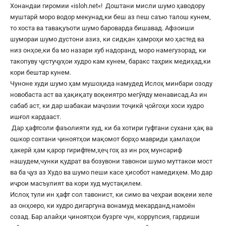
Хонандаи гиромии «
isloh.net
«! Доштани мисли шумо ҳаводору
муштарӣ моро водор мекунад,ки беш аз пеш саъю талош кунем,
то хоста ва тавақуъоти шумо бароварда бишавад. Афзоиши
шумораи шумо дустони азиз, ки сидқан ҳамроҳи мо ҳастед ва
низ онҳое,ки ба мо назари хуб надоранд, моро намегузорад, ки
такопуву ҷустуҷуҳои худро кам кунем, баракс таҳрик медиҳад,ки
кори бештар кунем.
Чуноне худи шумо ҳам мушоҳида намудед Ислоҳ минбари озоду
новобаста аст ва ҳақиқату воқеиятро мегӯяду менависад.Аз ин
сабаб аст, ки дар шабакаи маҷозии тоҷикӣ ҷойгоҳи хоси худро
ишғол кардааст.
Дар ҳафтсоли фаъолияти худ, ки ба хотири гуфтани сухани ҳақ ва
ошкор сохтани ҷиноятҳои мақомот борҳо мавриди ҳамлаҳои
ҳакерӣ ҳам қарор гирифтем,ҳеҷ гоҳ аз ин роҳ мунсариф
нашудем,чунки қудрат ва бозувони тавонои шумо муттакои мост
ва ба ҷуз аз Худо ва шумо пеши касе ҳисобот намедиҳем. Мо дар
иҷрои масъулият ва кори худ мустақилем.
Ислоҳ тули ин ҳафт сол тавонист, ки симо ва чеҳраи воқеии хеле
аз онҳоеро, ки худро дигаргуна вонамуд мекарданд,намоён
созад. Бар алайҳи ҷиноятҳои бузрге чун, коррупсия, гардиши