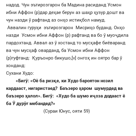
надод. Чун эътирозгарон ба Мадина расиданд Усмон
ибни Аффон (р)дар деҳае берун аз шаҳр ҳузур дошт ва
чун назди ӯ рафтанд аз онҳо истиқбол намуд.
Аввалин гуруҳи эътирозгарон Мисриҳо буданд. Онҳо
назди Усмон ибни Аффон (р) рафтанд ва бо ӯ муоҷдила
пардохтанд. Аввал аз ӯ хостанд то мусҳафе биёваранд
ва чун мусҳаф оварданд, ба Усмон ибни Аффон
(р)гуфтанд: Қуръонро бикушо,
[v]
онгоҳ ин оятро бар ӯ
хонданд:
Сухани Худо:
«
Бигӯ: «Оё ба ризқе, ки Худо бароятон нозил
кардааст, нигаристаед? Баъзеро ҳаром шумурдед ва
баъзеро ҳалол». Бигӯ: «Худо ба шумо иҷоза додааст ё
ба Ӯ дурӯғ мебандед?»
(Сураи Юнус, ояти 59)