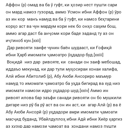
Аффон (р) омад ва ба ӯ гуфт, ки ҳозир нест пушти сари
он мард намоз гузорад, аммо Усмон ибни Аффон (р) ӯро
аз ин кор манъ намуд ва ба ӯ гуфт, ки намоз беҳтарини
корҳо аст ва чун мардум кори нек бо онҳо саҳим бош,
аммо агар даст ба анҷоми кори баде заданд ту аз он
иҷтиноб кун.
[xxii]
Дар ривояти заифе чунин баён шудааст, ки Ғофиқӣ
ибни Ҳарб имомати ҷамоатро ӯҳдадор буд.
[xxiii]
Воқидӣ низ дар ривояте, ки санади он заиф мебошад,
иддаъо мекунад, ки дар тули муҳосираи хонаи халифа,
Алӣ ибни Абитолиб (р), Абу Аюби Ансориро маъмур
намуд то имомати ҷамоатро ба уҳда бигирад ва худ низ
имомати намози идро уҳдадор шуд.
[xxiv]
Аммо ин
ривоят илова бар заъфи санади ривояти он бо мушкили
дигаре низ рӯ ба рӯ аст ва он ин аст, ки агар Алӣ (р) ва ё
Абу Аюби Ансорӣ (р) уҳдадори амри имомати ҷамоати
масҷид буданд, Убайлдуллоҳ ибни Адӣ ибни Хиёр ҳаргиз
аз ҳузур дар намози ҷамоат ва хондани намоз пушти