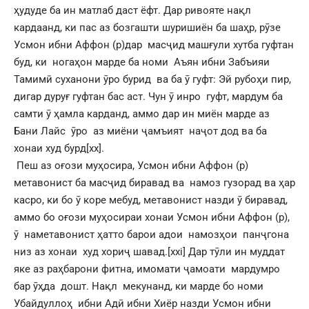
ҳудуде ба ин матлаб даст ёфт. Дар ривояте нақл
кардаанд, ки пас аз бозгашти шуришиён ба шаҳр, рӯзе
Усмон ибни Аффон (р)дар масҷид машғули хутба гуфтан
буд, ки ногаҳон марде ба номи Аъян ибни Забъияи
Тамимӣ суханони ӯро бурид ва ба ӯ гуфт: Эй рубоҳи пир,
дигар дуруғ гуфтан бас аст. Чун ӯ инро гуфт, мардум ба
самти ӯ ҳамла карданд, аммо дар ин миён марде аз
Бани Лайс ӯро аз миёни ҷамъият наҷот дод ва ба
хонаи худ бурд
[xx]
.
Пеш аз оғози муҳосира, Усмон ибни Аффон (р)
метавонист ба масҷид биравад ва намоз гузорад ва ҳар
касро, ки бо ӯ коре мебуд, метавонист назди ӯ биравад,
аммо бо оғози муҳосираи хонаи Усмон ибни Аффон (р),
ӯ наметавонист ҳатто барои адои намозҳои панҷгона
низ аз хонаи худ хориҷ шавад.
[xxi]
Дар тӯли ин муддат
яке аз раҳбарони фитна, имомати ҷамоати мардумро
бар ӯҳда дошт. Нақл мекунанд, ки марде бо номи
Убайдуллоҳ ибни Адӣ ибни Хиёр назди Усмон ибни