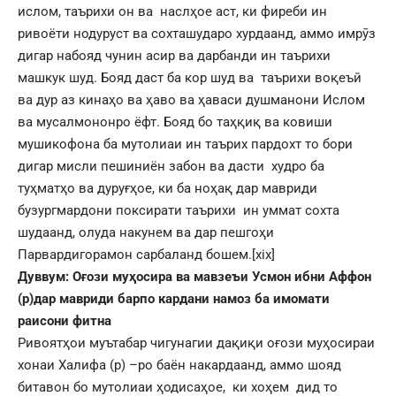
ислом, таърихи он ва наслҳое аст, ки фиреби ин
ривоёти нодуруст ва сохташударо хурдаанд, аммо имрӯз
дигар набояд чунин асир ва дарбанди ин таърихи
машкук шуд. Бояд даст ба кор шуд ва таърихи воқеъӣ
ва дур аз кинаҳо ва ҳаво ва ҳаваси душманони Ислом
ва мусалмононро ёфт. Бояд бо таҳқиқ ва ковиши
мушикофона ба мутолиаи ин таърих пардохт то бори
дигар мисли пешиниён забон ва дасти худро ба
туҳматҳо ва дуруғҳое, ки ба ноҳақ дар мавриди
бузургмардони поксирати таърихи ин уммат сохта
шудаанд, олуда накунем ва дар пешгоҳи
Парвардигорамон сарбаланд бошем.
[xix]
Дуввум: Оғози муҳосира ва мавзеъи Усмон ибни Аффон
(р)дар мавриди барпо кардани намоз ба имомати
раисони фитна
Ривоятҳои муътабар чигунагии дақиқи оғози муҳосираи
хонаи Халифа (р) –ро баён накардаанд, аммо шояд
битавон бо мутолиаи ҳодисаҳое, ки хоҳем дид то