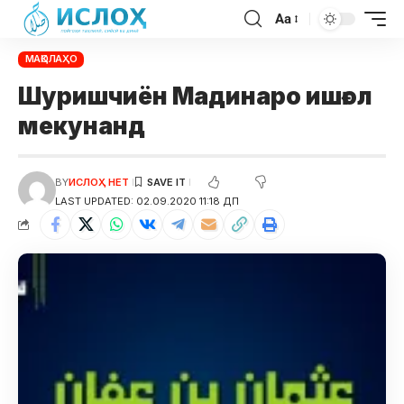
Aa
МАҚОЛАҲО
Шуришчиён Мадинаро ишғол
мекунанд
BY
ИСЛОҲ НЕТ
LAST UPDATED: 02.09.2020 11:18 ДП