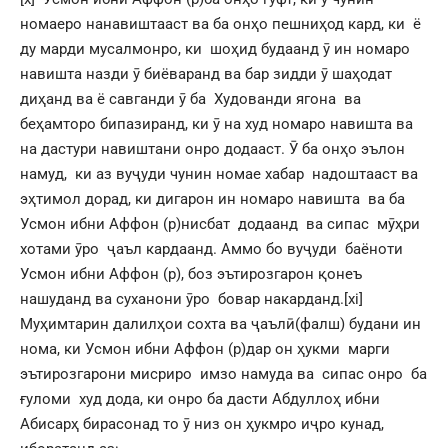
номаеро нанавиштааст ва ба онҳо пешниҳод кард, ки ё
ду марди мусалмонро, ки шоҳид будаанд ӯ ин номаро
навишта назди ӯ биёваранд ва бар зидди ӯ шаҳодат
диҳанд ва ё савганди ӯ ба Худованди ягона ва
беҳамторо бипазиранд, ки ӯ на худ номаро навишта ва
на дастури навиштани онро додааст. Ӯ ба онҳо эълон
намуд, ки аз вуҷуди чунин номае хабар надоштааст ва
эҳтимол дорад, ки дигарон ин номаро навишта ва ба
Усмон ибни Аффон (р)нисбат додаанд ва сипас мӯҳри
хотами ӯро ҷаъл кардаанд. Аммо бо вуҷуди баёноти
Усмон ибни Аффон (р), боз эътирозгарон қонеъ
нашуданд ва суханони ӯро бовар накарданд.
[xi]
Муҳимтарин далилҳои сохта ва ҷаълӣ(фалш) будани ин
нома, ки Усмон ибни Аффон (р)дар он ҳукми марги
эътирозгарони мисриро имзо намуда ва сипас онро ба
ғуломи худ дода, ки онро ба дасти Абдуллоҳ ибни
Абисарҳ бирасонад то ӯ низ он ҳукмро иҷро кунад,