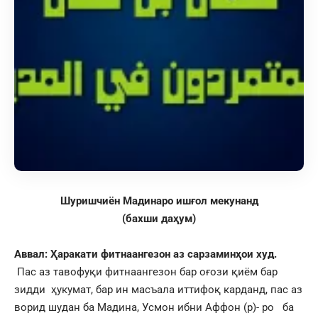
Шуришчиён Мадинаро ишғол мекунанд
(бахши даҳум)
Аввал: Ҳаракати фитнаангезон аз сарзаминҳои худ.
Пас аз тавофуқи фитнаангезон бар оғози қиём бар
зидди ҳукумат, бар ин масъала иттифоқ карданд, пас аз
ворид шудан ба Мадина, Усмон ибни Аффон (р)- ро ба