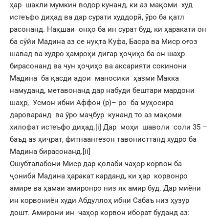
ҳар шакли мумкин водор кунанд, ки аз мақоми худ
истеъфо диҳад ва дар сурати худдорӣ, ӯро ба қатл
расонанд. Нақшаи онҳо ба ин сурат буд, ки ҳаракати он
ба сӯйи Мадина аз се нуқта Куфа, Басра ва Миср оғоз
шавад ва худро ҳамроҳи дигар ҳоҷиҳо ба он шаҳр
бирасонанд ва чун ҳоҷиҳо ва аксарияти сокинони
Мадина ба қасди адои маносики ҳазми Макка
намуданд, метавонанд дар набуди бештари мардони
шаҳр, Усмон ибни Аффон (р)– ро ба муҳосира
дароваранд ва ӯро маҷбур кунанд то аз мақоми
хилофат истеъфо диҳад.
[i]
Дар моҳи шаволи соли 35 –
баъд аз ҳиҷрат, фитнаангезон тавонисттанд худро ба
Мадина бирасонанд.
[ii]
Ошубталабони Миср дар қолаби чаҳор корвон ба
ҷониби Мадина ҳаракат карданд, ки ҳар корвонро
амире ва ҳамаи амиронро низ як амир буд. Дар миёни
ин корвониён худи Абдуллоҳ ибни Сабаъ низ ҳузур
дошт. Амирони ин чаҳор корвон иборат буданд аз: