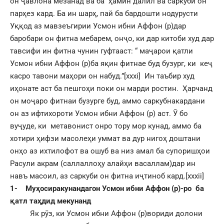
он ҷавлона мезанад ва ба ҳамин далил ва саркуби он
парҳез кард. Ба ин шарҳ, пай ба бардошти нодурусти
Уққод аз мавзеъгирии Усмон ибни Аффон (р)дар
баробари он фитна мебарем, онҷо, ки дар китоби худ дар
тавсифи ин фитна чунин гуфтааст: “ маҷарои қатли
Усмон ибни Аффон (р)ба яқин фитнае буд бузург, ки кеҷ
касро тавони маҳори он набуд.”
[xxxi]
Ин таъбир худ
иҳонате аст ба пешгоҳи поки он марди ростин. Ҳарчанд
он моҷаро фитнаи бузурге буд, аммо саркубнакардани
он аз ифтихороти Усмон ибни Аффон (р) аст. Ӯ бо
вуҷуде, ки метавонист онро тору мор кунад, аммо ба
хотири ҳифзи масолеҳи уммат ва дур нигоҳ доштани
онҳо аз ихтилофот ва ошуб ва низ амал ба супоришҳои
Расули акрам (саллаллоҳу алайҳи васаллам)дар ин
навъ масоил, аз саркуби он фитна иҷтиноб кард.
[xxxii]
1-
Муҳосиракунандагон Усмон ибни Аффон (р)-ро ба
қатл таҳдид мекунанд
Як рӯз, ки Усмон ибни Аффон (р)вориди долони