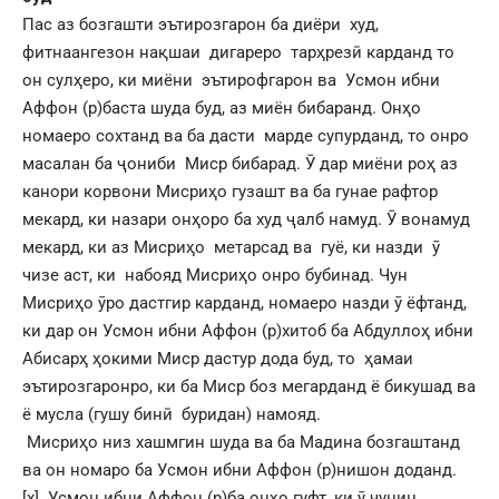
Пас аз бозгашти эътирозгарон ба диёри худ,
фитнаангезон нақшаи дигареро тарҳрезӣ карданд то
он сулҳеро, ки миёни эътирофгарон ва Усмон ибни
Аффон (р)баста шуда буд, аз миён бибаранд. Онҳо
номаеро сохтанд ва ба дасти марде супурданд, то онро
масалан ба ҷониби Миср бибарад. Ӯ дар миёни роҳ аз
канори корвони Мисриҳо гузашт ва ба гунае рафтор
мекард, ки назари онҳоро ба худ ҷалб намуд. Ӯ вонамуд
мекард, ки аз Мисриҳо метарсад ва гуё, ки назди ӯ
чизе аст, ки набояд Мисриҳо онро бубинад. Чун
Мисриҳо ӯро дастгир карданд, номаеро назди ӯ ёфтанд,
ки дар он Усмон ибни Аффон (р)хитоб ба Абдуллоҳ ибни
Абисарҳ ҳокими Миср дастур дода буд, то ҳамаи
эътирозгаронро, ки ба Миср боз мегарданд ё бикушад ва
ё мусла (гушу бинӣ буридан) намояд.
Мисриҳо низ хашмгин шуда ва ба Мадина бозгаштанд
ва он номаро ба Усмон ибни Аффон (р)нишон доданд.
[x]
Усмон ибни Аффон (р)ба онҳо гуфт, ки ӯ чунин