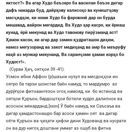
яктост?» Ва агар Худо баъзеро ба василаи баъзе дигар
дафъ накарда буд, дайрҳову калисоҳо ва куништҳову
масҷидҳое, ки номи Худо ба фаровонӣ дар он бурда
мешавад, вайрон мегардид. Ва Худо ҳар касро, ки ёриаш
кунад, ёрӣ мекунад ва Худо тавонову пирӯзманд аст!
Ҳамон касон, ки агар дар замин қудраташон диҳем,
намоз мегузоранд ва закот медиҳанд ва амр ба маъруфу
наҳй аз мункар мекунанд. Ва саранҷоми ҳамаи корҳо бо
Худост!
».
(Сураи Ҳаҷ, оятҳои 39 -41).
Усмон ибни Аффон (р)шаъни нузул ва мисдоқҳои ин
оятро ба тарзи шоистае баён намуд, то мардумро аз
дурӯғҳои фитнаангезон огоҳ намояд, ки бо истинод ва
оятҳои Қуръон, бардоштҳои ботили худро далилнок ва
асоснок мекарданд.
[xxxv]
Ӯ баён намуд, ки Саъсаъа ва
дигар ҳамдастонашро бар асоси ҳамин оят ва дигар
оёти Қуръон ва ҷиҳати ҳифзи дини Худованд ва нусрати
он ва дур нигоҳ доштани уммат аз ошуб ва фитна