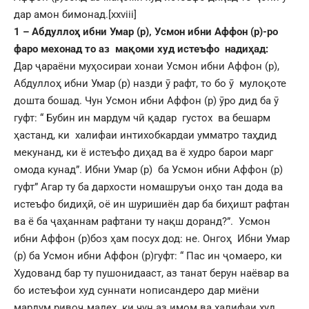
дар амон бимонад.
[xxviii]
1 – Абдуллоҳ ибни Умар (р), Усмон ибни Аффон (р)-ро
фаро мехонад то аз мақоми худ истеъфо надиҳад:
Дар ҷараёни муҳосираи хонаи Усмон ибни Аффон (р),
Абдуллоҳ ибни Умар (р) назди ӯ рафт, то бо ӯ мулоқоте
дошта бошад. Чун Усмон ибни Аффон (р) ӯро дид ба ӯ
гуфт: “ Бубин ин мардум чӣ қадар густох ва бешарм
ҳастанд, ки халифаи интихобкардаи умматро таҳдид
мекунанд, ки ё истеъфо диҳад ва ё худро барои марг
омода кунад”. Ибни Умар (р) ба Усмон ибни Аффон (р)
гуфт” Агар ту ба дархости номашруъи онҳо тан дода ва
истеъфо бидиҳӣ, оё ин шуришиён дар ба биҳишт рафтан
ва ё ба ҷаҳаннам рафтани ту нақш доранд?”. Усмон
ибни Аффон (р)боз ҳам посух дод: не. Онгоҳ Ибни Умар
(р) ба Усмон ибни Аффон (р)гуфт: “ Пас ин ҷомаеро, ки
Худованд бар ту пушонидааст, аз танат берун наёвар ва
бо истеъфои худ суннати нописандеро дар миёни
мардум ривоҷ мадеҳ, ки чун аз имом ва халифаи худ