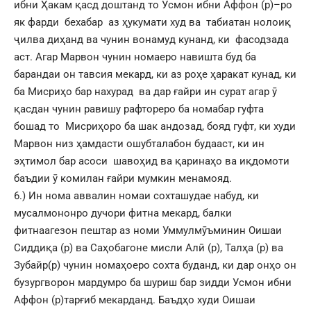
ибни Ҳакам қасд доштанд то Усмон ибни Аффон (р)–ро
як фарди бехабар аз ҳукумати худ ва табиатан нолоиқ
ҷилва диҳанд ва чунин вонамуд кунанд, ки фасодзада
аст. Агар Марвон чунин номаеро навишта буд ба
барандаи он тавсия мекард, ки аз роҳе ҳаракат кунад, ки
ба Мисриҳо бар нахурад ва дар ғайри ин сурат агар ӯ
қасдан чунин равишу рафтореро ба номабар гуфта
бошад то Мисриҳоро ба шак андозад, бояд гуфт, ки худи
Марвон низ ҳамдасти ошубталабон будааст, ки ин
эҳтимол бар асоси шавоҳид ва қаринаҳо ва иқдомоти
баъдии ӯ комилан ғайри мумкин менамояд.
6.) Ин нома аввалин номаи сохташудае набуд, ки
мусалмононро дучори фитна мекард, балки
фитнаагезон пештар аз номи Уммулмӯъминин Оишаи
Сиддиқа (р) ва Саҳобагоне мисли Алӣ (р), Талҳа (р) ва
Зубайр(р) чунин номаҳоеро сохта буданд, ки дар онҳо он
бузургворон мардумро ба шуриш бар зидди Усмон ибни
Аффон (р)тарғиб мекарданд. Баъдҳо худи Оишаи