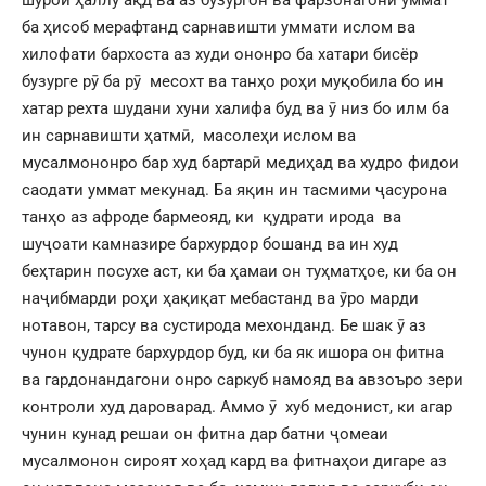
ба ҳисоб мерафтанд сарнавишти уммати ислом ва
хилофати бархоста аз худи ононро ба хатари бисёр
бузурге рӯ ба рӯ месохт ва танҳо роҳи муқобила бо ин
хатар рехта шудани хуни халифа буд ва ӯ низ бо илм ба
ин сарнавишти ҳатмӣ, масолеҳи ислом ва
мусалмононро бар худ бартарӣ медиҳад ва худро фидои
саодати уммат мекунад. Ба яқин ин тасмими ҷасурона
танҳо аз афроде бармеояд, ки қудрати ирода ва
шуҷоати камназире бархурдор бошанд ва ин худ
беҳтарин посухе аст, ки ба ҳамаи он туҳматҳое, ки ба он
наҷибмарди роҳи ҳақиқат мебастанд ва ӯро марди
нотавон, тарсу ва сустирода мехонданд. Бе шак ӯ аз
чунон қудрате бархурдор буд, ки ба як ишора он фитна
ва гардонандагони онро саркуб намояд ва авзоъро зери
контроли худ дароварад. Аммо ӯ хуб медонист, ки агар
чунин кунад решаи он фитна дар батни ҷомеаи
мусалмонон сироят хоҳад кард ва фитнаҳои дигаре аз