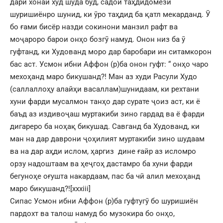
дари хонаи худ шуда буд, садои таҳдидомези
шуришиёнро шунид, ки ӯро таҳдид ба қатл мекарданд. Ӯ
бо ғами бисёр назди сокинони манзил рафт ва
моҷароро барои онҳо бозгӯ намуд. Онон низ ба ӯ
гуфтанд, ки Худованд моро дар баробари ин ситамкорон
бас аст. Усмон ибни Аффон (р)ба онон гуфт: “ онҳо чаро
мехоҳанд маро бикушанд?! Ман аз худи Расули Худо
(саллаллоҳу алайҳи васаллам)шунидаам, ки рехтани
хуни фарди мусалмон танҳо дар сурате ҷоиз аст, ки ё
баъд аз издивоҷаш муртакиби зино гардад ва ё фарди
дигареро ба ноҳақ бикушад. Савганд ба Худованд, ки
ман на дар даврони ҷоҳилият муртакиби зино шудаам
ва на дар аҳди ислом, ҳаргиз дине ғайр аз исломро
орзу надоштаам ва ҳеҷгоҳ дастамро ба хуни фарди
бегуноҳе оғушта накардаам, пас ба чӣ алил мехоҳанд
маро бикушанд?!
[xxxiii]
Сипас Усмон ибни Аффон (р)ба гуфтугӯ бо шуришиён
пардохт ва талош намуд бо музокира бо онҳо,