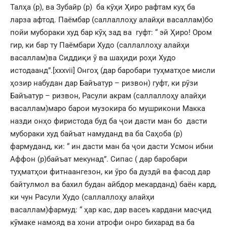
Талҳа (р), ва Зубайр (р) ба кӯҳи Ҳиро рафтам куҳ ба
ларза афтод. Паёмбар (саллаллоҳу алайҳи васаллам)бо
пойи мубораки худ бар кӯҳ зад ва гуфт: “ эй Ҳиро! Ором
гир, ки бар ту Паёмбари Худо (саллаллоҳу алайҳи
васаллам)ва Сиддиқи ӯ ва шаҳиди роҳи Худо
истодаанд”.
[xxxvii]
Онгоҳ (дар баробари туҳматҳое мисли
ҳозир набудан дар Байъатур – ризвон) гуфт, ки рӯзи
Байъатур – ризвон, Расули акрам (саллаллоҳу алайҳи
васаллам)маро барои музокира бо мушрикони Макка
назди онҳо фиристода буд ба ҷои дасти ман бо дасти
мубораки худ байъат намуданд ва ба Саҳоба (р)
фармуданд, ки: “ ин дасти ман ба ҷои дасти Усмон ибни
Аффон (р)байъат мекунад”. Сипас ( дар баробари
туҳматҳои фитнаангезон, ки ӯро ба дуздӣ ва фасод дар
байтулмол ва бахил будан айбдор мекарданд) баён кард,
ки чун Расули Худо (саллаллоҳу алайҳи
васаллам)фармуд: “ ҳар кас, дар васеъ кардани масҷид
кӯмаке намояд ва хони атрофи онро бихарад ва ба