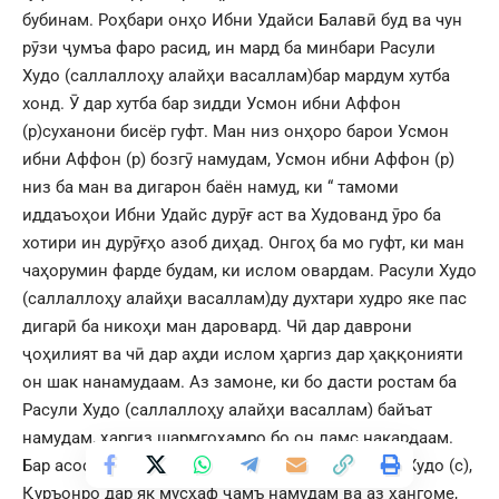
бубинам. Роҳбари онҳо Ибни Удайси Балавӣ буд ва чун
рӯзи ҷумъа фаро расид, ин мард ба минбари Расули
Худо (саллаллоҳу алайҳи васаллам)бар мардум хутба
хонд. Ӯ дар хутба бар зидди Усмон ибни Аффон
(р)суханони бисёр гуфт. Ман низ онҳоро барои Усмон
ибни Аффон (р) бозгӯ намудам, Усмон ибни Аффон (р)
низ ба ман ва дигарон баён намуд, ки “ тамоми
иддаъоҳои Ибни Удайс дурӯғ аст ва Худованд ӯро ба
хотири ин дурӯғҳо азоб диҳад. Онгоҳ ба мо гуфт, ки ман
чаҳорумин фарде будам, ки ислом овардам. Расули Худо
(саллаллоҳу алайҳи васаллам)ду духтари худро яке пас
дигарӣ ба никоҳи ман даровард. Чӣ дар даврони
ҷоҳилият ва чӣ дар аҳди ислом ҳаргиз дар ҳаққонияти
он шак нанамудаам. Аз замоне, ки бо дасти ростам ба
Расули Худо (саллаллоҳу алайҳи васаллам) байъат
намудам, ҳаргиз шармгоҳамро бо он ламс накардаам.
Бар асоси нусхаҳои муътабари даврони Расули Худо (с),
Қуръонро дар як мусҳаф ҷамъ намудам ва аз ҳангоме,