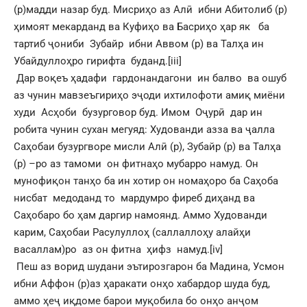
(р)мадди назар буд. Мисриҳо аз Алӣ ибни Абитолиб (р)
ҳимоят мекарданд ва Куфиҳо ва Басриҳо ҳар як ба
тартиб ҷониби Зубайр ибни Аввом (р) ва Талҳа ин
Убайдуллоҳро гирифта буданд.
[iii]
Дар воқеъ ҳадафи гардонандагони ин балво ва ошуб
аз чунин мавзеъгириҳо эҷоди ихтилофоти амиқ миёни
худи Асҳоби бузурговор буд. Имом Оҷурӣ дар ин
робита чунин сухан мегуяд: Худованди азза ва ҷалла
Саҳобаи бузургворе мисли Алӣ (р), Зубайр (р) ва Талҳа
(р) –ро аз тамоми он фитнаҳо мубарро намуд. Он
мунофиқон танҳо ба ин хотир он номаҳоро ба Саҳоба
нисбат медоданд то мардумро фиреб диҳанд ва
Саҳобаро бо ҳам даргир намоянд. Аммо Худованди
карим, Саҳобаи Расулуллоҳ (саллаллоҳу алайҳи
васаллам)ро аз он фитна ҳифз намуд.
[iv]
Пеш аз ворид шудани эътирозгарон ба Мадина, Усмон
ибни Аффон (р)аз ҳаракати онҳо хабардор шуда буд,
аммо ҳеҷ иқдоме барои муқобила бо онҳо анҷом