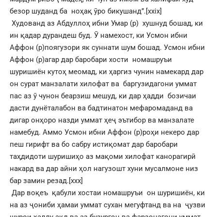
безор шуданд ба ноҳақ ӯро бикушанд”.
[xxix]
Худованд аз Абдуллоҳ ибни Умар (р) хушнуд бошад, ки
ин қадар дурандеш буд. Ӯ намехост, ки Усмон ибни
Аффон (р)поягузори як суннати шум бошад. Усмон ибни
Аффон (р)агар дар баробари хости номашруъи
шуришиён кутоҳ меомад, ки ҳаргиз чунин намекард дар
он сурат манзалати хилофат ва баргузидагони уммат
пас аз ӯ чунон беарзиш мешуд, ки дар ҳадди бозичаи
дасти дунёталабон ва бадтинатон мефаромаданд ва
дигар онҳоро назди уммат ҳеҷ эътибор ва манзалате
намебуд. Аммо Усмон ибни Аффон (р)роҳи некеро дар
пеш гирифт ва бо сабру истиқомат дар баробари
таҳдидоти шуришиҳо аз мақоми хилофат канорагирӣ
накард ва дар айни ҳол нагузошт хуни мусалмоне низ
бар замин резад.
[xxx]
Дар воқеъ қабули хостаи номашруъи он шуришиён, ки
на аз ҷониби ҳамаи уммат сухан мегуфтанд ва на ҷузви
шурои ҳаллу ақд ва аз бузургон ва фарзонагони уммат