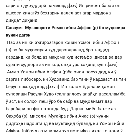
сари он ду худдорӣ намекард.
[xxv]
Ин ривоят барои он
ашхоси кинатӯз беҳтарин далел аст агар мардона
диққат диҳанд.
Саввум: Музокороти Усмон ибни Аффон (р) бо муҳосира
кунан дагон
Пас аз ин ки эътирозгарон хонаи Усмон ибни Аффон
(р)-ро ба муҳосираи худ дароварданд, ӯро таҳдид
карданд, ки бояд аз мақоми худ истеъфо диҳад ва дар
сурати худдорӣ аз ин кор, онҳо ӯро хоҳанд кушт.
[xxvi]
Аммо Усмон ибни Аффон (р)ба онон посух дод, ки ӯ
ҳаргиз либосеро, ки Худованд бар тани ӯ кардааст аз тан
берун нахоҳад кард.
[xxvii]
Ин калом ёдовари ҳамон
супориши Расули Худо (саллаллоҳу алайҳи васаллам)ба
ӯ аст, ки солҳо пеш ӯро ба сабр ва муқовимат дар
баробари он фитна хонда буд. Дар ин миён баъзе аз
Саҳоба (р) мисоли Муғайра ибни Анас (р) чунин
дидгоҳе надоштанд ва муътақид буданд, ки Усмон ибни
Аффон (р)бояд аз мақоми худ истеъфо диҳад то ҷони ӯ