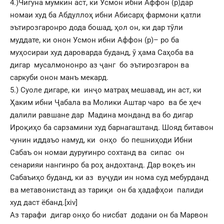
4.)Чигуна мумкин аст, ки Усмон ибни Аффон (р)дар
номаи худ ба Абдуллоҳ ибни Абисарҳ фармони қатли
эътирозгаронро дода бошад, ҳол он, ки дар тӯли
муддате, ки онон Усмон ибни Аффон (р)– ро ба
муҳосираи худ дароварда буданд, ӯ ҳама Саҳоба ва
дигар мусалмононро аз ҷанг бо эътирозгарон ва
саркуби онон манъ мекард.
5.) Суоле дигаре, ки инҷо матраҳ мешавад, ин аст, ки
Ҳаким ибни Ҷабала ва Молики Аштар чаро ва бе ҳеч
далили равшане дар Мадина монданд ва бо дигар
Ироқиҳо ба сарзамини худ барнагаштанд. Шояд битавон
чунин иддаъо намуд, ки онҳо бо пешниҳоди Ибни
Сабаъ он номаи дуруғинро сохтанд ва сипас он
сенарияи нангинро ба роҳ андохтанд. Дар воқеъ ин
Сабаъиҳо буданд, ки аз вуҷуди ин нома суд мебурданд
ва метавонистанд аз тариқи он ба ҳадафҳои палиди
худ даст ёбанд.
[xiv]
Аз тарафи дигар онҳо бо нисбат додани он ба Марвон