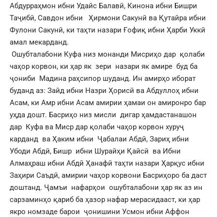
Абдурраҳмон ибни Удайс Балавӣ, Кинона ибни Бишри
Таҷибӣ, Савдон ибни Ҳирмони Сакунӣ ва Қутайра ибни
Фулони Сакунӣ, ки таҳти назари Ғофиқ ибни Ҳарби Уккӣ
амал мекарданд.
Ошубталабони Куфа низ монанди Мисриҳо дар қолаби
чаҳор корвон, ки ҳар як зери назари як амире буд ба
ҷониби Мадина раҳсипор шуданд. Ин амирҳо иборат
буданд аз: Зайд ибни Назри Ҳорисӣ ва Абдуллоҳ ибни
Асам, ки Амр ибни Асам амирии ҳамаи он амиронро бар
уҳда дошт. Басриҳо низ мисли дигар ҳамдастанашон
дар Куфа ва Миср дар қолаби чаҳор корвон хуруҷ
карданд ва Ҳаким ибни Ҷабалаи Абдӣ, Зариҳ ибни
Убоди Абдӣ, Бишр ибни Шурайҳи Қайсӣ ва Ибни
Алмаҳраш ибни Абдӣ Ҳанафӣ таҳти назари Ҳарқус ибни
Заҳири Саъдӣ, амирии чаҳор корвони Басриҳоро ба даст
доштанд. Ҷамъи нафарҳои ошубталабони ҳар як аз ин
сарзаминҳо қариб ба ҳазор нафар мерасидааст, ки ҳар
якро номзаде барои ҷонишини Усмон ибни Аффон