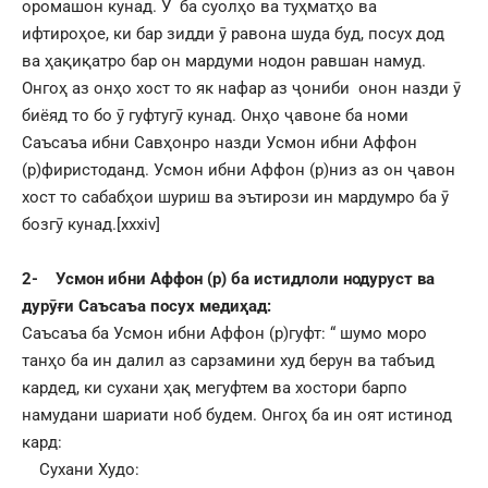
оромашон кунад. Ӯ ба суолҳо ва туҳматҳо ва
ифтироҳое, ки бар зидди ӯ равона шуда буд, посух дод
ва ҳақиқатро бар он мардуми нодон равшан намуд.
Онгоҳ аз онҳо хост то як нафар аз ҷониби онон назди ӯ
биёяд то бо ӯ гуфтугӯ кунад. Онҳо ҷавоне ба номи
Саъсаъа ибни Савҳонро назди Усмон ибни Аффон
(р)фиристоданд. Усмон ибни Аффон (р)низ аз он ҷавон
хост то сабабҳои шуриш ва эътирози ин мардумро ба ӯ
бозгӯ кунад.
[xxxiv]
2-
Усмон ибни Аффон (р) ба истидлоли нодуруст ва
дурӯғи Саъсаъа посух медиҳад:
Саъсаъа ба Усмон ибни Аффон (р)гуфт: “ шумо моро
танҳо ба ин далил аз сарзамини худ берун ва табъид
кардед, ки сухани ҳақ мегуфтем ва хостори барпо
намудани шариати ноб будем. Онгоҳ ба ин оят истинод
кард:
Сухани Худо: