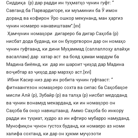
Сиддиқа (р) дар радди ин туҳматҳо чунин гуфт: “
Савганд ба Парвардигоре, ки муъминин ба Ӯ имон
доранд ва кофирон Ӯро ошкор мекунанд, ман ҳаргиз
чунин номаеро нанавиштаам”.
[xv]
Ҳамчунин номаҳори дигареро ба дигар Саҳоба (р)
нисбат дода буданд, ки он бузургворон дар он номаҳо
чунин гуфтаанд, ки дини Муҳаммад (саллаллоҳу алайҳи
васаллам) дар хатар аст ва бояд ҳамаи мардум ба
Мадина биёянд, ки дар ин шароит ҷиҳод дар Мадина
воҷибтар аз ҷиҳод дар марзҳо аст.
[xvi]
Ибни Касир низ дар ин робита чунин гуфтааст: “
фитнаангезон номаҳоеро сохта ва сипас ба Саҳобаҳое
мисли Алӣ (р), Зубайр (р) ва талҳа (р) нисбат медоданд
ва чунин вонамуд мекарданд, ки ин номаҳоро он
Саҳоба ба онҳо навиштаанд. Аммо Саҳоба бо инкору
радди ин туҳмат, худро аз ин ифтиро мубарро намуданд.
Мунофиқон чунон густох буданд, ки номаеро аз номи
халифа сохтанд, ки дар он ҳукми муҷозоти