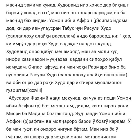
масҷид замима кунад, Худованд низ хонае дар биҳишт
барои ӯ хоҳад сохт”, ман низ он хонаро харидам ва ба
масҷид бахшидам. Усмон ибни Аффон (р)сипас идома
дод, ки дар явмулъусраи Табук чун Расули Худо
(саллаллоҳу алайҳи васаллам) нидо баровард, ки: “ ҳар,
ки имрӯз дар роҳи Худо садақае пардохт кунад,
Худованд онро қабул менамояд”, ман аз моли худ
нисфи хазинаҳои муҷҷаҳаз кардани сипоҳро қабул
намудам. Сипас афзуд, ки ман чоҳи Равмаро бино ба
супориши Расули Худо (саллаллоҳу алайҳи васаллам)
ва оби онро дар роҳи Худо дар ихтиёри мусалмонон
гузоштам
[xxxviii]
Абусаври Фаҳимӣ нақл мекунад, ки чун аз пеши Усмон
ибни Аффон (р) боз мегаштам, дидам, ки эътирогарони
Мисрӣ ба Мадина бозгаштанд. Зуд назди Усмон ибни
Аффон (р)рафтам ва молҷароро барои ӯ бозгӯ кардам. Ӯ
ба ман гуфт, ки онҳоро чигуна ёфтам. Ман низ ба ӯ
гуфтам, ки шарро дар чеҳраи онон метавонистам