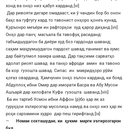
хонд ва онҳо низ қабул карданд.
[vi]
Дар ривояти дигаре омадааст, ки ӯ чандин бор бо онон
баҳс ва гуфтугу кард то тавонист онҳоро қонеъ кунад,
Қуръонро меъёри ин рафторҳои худ қарор диҳанд.
[vii]
Онҳо дар панҷ масъала ба тавофуқ расиданд:
табъидшудагон ба диёри худ боз гардонда шаванд;
саҳми маҳрумшудагон пардохт шавад; ғанимат ва хумс
дар байтулмол захира шавад. Дар тақсими сарватҳо
адолат риоят шавад ва танҳо афроди амин ва тавоно
ба кор гузошта шавад. Сипас ин мавридҳоро рӯйи
қоғаз оварданд. Ҳамчунин онҳо эълон карданд, ки бояд
Абдуллоҳ ибни Омир дар иморати Басра ва Абу Мусои
Ашъарӣ дар хилофати Куфа гузошта шаванд.
[viii]
Ба ин тартиб Усмон ибни Аффон (р)бо ҳар як аз
гуруҳҳои эътирозгар мусолиҳа намуд ва онҳо низ ҳар як
роҳи сарзамини худро дар пеш гирифтанд.
[ix]
—
Номаи сохташудае, ки ҳукми марги эътирозгарон
буд