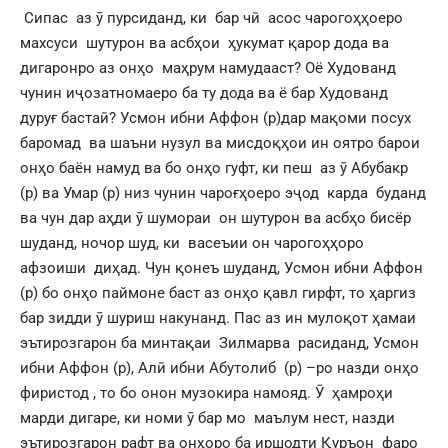
Сипас аз ӯ пурсиданд, ки бар чӣ асос чарогоҳҳоеро
махсуси шутурон ва асбҳои ҳукумат қарор дода ва
дигаронро аз онҳо маҳрум намудааст? Оё Худованд
чунин иҷозатномаеро ба ту дода ва ё бар Худованд
дуруғ бастаӣ? Усмон ибни Аффон (р)дар мақоми посух
баромад ва шаъни нузул ва мисдоқҳои ин оятро барои
онҳо баён намуд ва бо онҳо гуфт, ки пеш аз ӯ Абубакр
(р) ва Умар (р) низ чунин чароғҳоеро эҷод карда буданд
ва чун дар аҳди ӯ шумораи он шутурон ва асбҳо бисёр
шуданд, ночор шуд, ки васеъии он чарогоҳҳоро
афзоиши диҳад. Чун қонеъ шуданд, Усмон ибни Аффон
(р) бо онҳо паймоне баст аз онҳо қавл гирфт, то ҳаргиз
бар зидди ӯ шуриш накунанд. Пас аз ин мулоқот ҳамаи
эътирозгарон ба минтақаи Зилмарва расиданд, Усмон
ибни Аффон (р), Алӣ ибни Абутолиб (р) –ро назди онҳо
фиристод , то бо онон музокира намояд. Ӯ ҳамроҳи
марди дигаре, ки номи ӯ бар мо маълум нест, назди
эътирозгарон рафт ва онҳоро ба иршодти Қуръон фаро