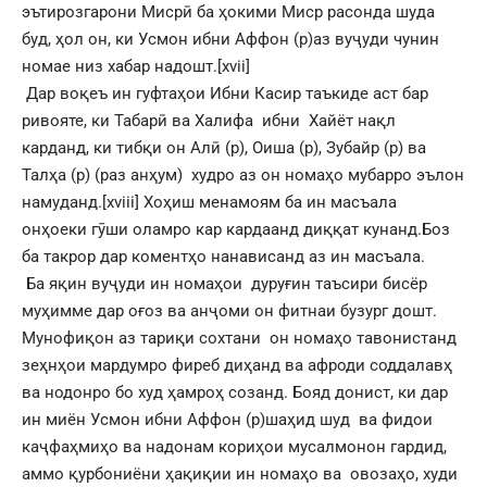
эътирозгарони Мисрӣ ба ҳокими Миср расонда шуда
буд, ҳол он, ки Усмон ибни Аффон (р)аз вуҷуди чунин
номае низ хабар надошт.
[xvii]
Дар воқеъ ин гуфтаҳои Ибни Касир таъкиде аст бар
ривояте, ки Табарӣ ва Халифа ибни Хайёт нақл
карданд, ки тибқи он Алӣ (р), Оиша (р), Зубайр (р) ва
Талҳа (р) (раз анҳум) худро аз он номаҳо мубарро эълон
намуданд.
[xviii]
Хоҳиш менамоям ба ин масъала
онҳоеки гӯши оламро кар кардаанд диққат кунанд.Боз
ба такрор дар коментҳо нанависанд аз ин масъала.
Ба яқин вуҷуди ин номаҳои дуруғин таъсири бисёр
муҳимме дар оғоз ва анҷоми он фитнаи бузург дошт.
Мунофиқон аз тариқи сохтани он номаҳо тавонистанд
зеҳнҳои мардумро фиреб диҳанд ва афроди соддалавҳ
ва нодонро бо худ ҳамроҳ созанд. Бояд донист, ки дар
ин миён Усмон ибни Аффон (р)шаҳид шуд ва фидои
каҷфаҳмиҳо ва надонам кориҳои мусалмонон гардид,
аммо қурбониёни ҳақиқии ин номаҳо ва овозаҳо, худи