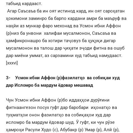
табъид кардааст.
Агар Саъсаъа ба ин оят истинод кард, ин оят сароҳатан
ҳокимони заминро ба барпо кардани амри ба маъруф ва
наҳйи аз мункар фаро мехонад ва Усмон ибни Аффон
(р)низ ба унвони халифаи мусалмонон, Саъсаъа ва
ҳамфикронашро ба хотири таҷовуз ба ҳуқуқи дигар
мусалмонон ва талош дар ҷиҳати эҷоди фитна ва ошуб
дар миёни уммат, аз сарзамини худ табъид намудааст.
[xxxvi]
3-
Усмон ибни Аффон (р)фазилатҳо ва собиқаи худ
дар Исломро ба мардум ёдовар мешавад
Чун Усмон ибни Аффон (р)бо иддаҳҳои дурӯғини
фитнаангезон посух гуфт дар баробари иҳонатҳо ва
туҳматҳои онон фазилатҳо ва собиқаҳои худ дар
исломро ба мардум ёдовар шуд. Ӯ гуфт, ки чун рӯзе
ҳамроҳи Расули Худо (с), Абубакр (р) Умар (р), Алӣ (р),