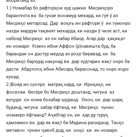
иборатанд аз:
1.) Номабар бо рафторҳои худ шакки Мисриҳоро
барангехта ва ба гунае вонамуд мекард, ки гуё ӯ аз
Мисриҳо метарсад. Дар воқеъ ин рафтори ӯ ин гумонро
назди мардум тақвият мекарда, ки назди ӯ чизе аст, ки
набояд Мисриҳо аз он хабар ёбанд. Агар дар ҳақиқат
ин номаро Усмон ибни Аффон (р)навишта буд, ба
барандаи он дастур медод аз роҳе биравад, ки ба
Мисриҳо бархурд накунад ва дар зудтарин вақт онро ба
дасти Абдуллоҳ ибни Абисарҳ бирасонад, то онро иҷро
кунад.
2.)Бояд ин суолро матраҳ кард, ки Ироқиҳо, ки
фосилаи бисёре бо Мисриҳо доштанд, чигуна аз
вуҷуди он нома бохабар шуданд. Онон, ки дар шарқ
буданд, чигуна хабар ёфтанд, ки Мисриҳо чунин
номаеро ёфтаанд? Аҷибтар он, ки ҳар ду гуруҳ
ҳамзамон ва дар як вақт ба Мадина расиданд. Танҳо
метавон чунин ҷавоб дод, ки онҳо ки ин номаро