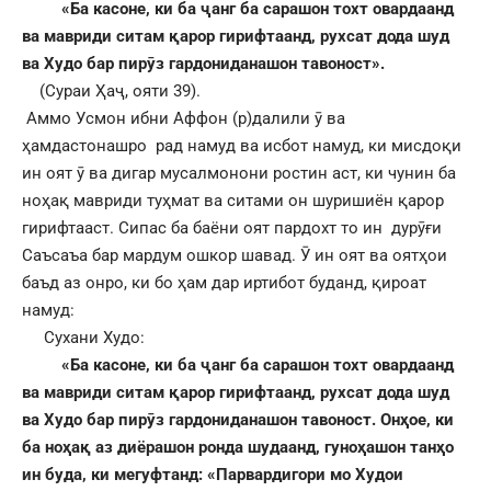
«
Ба касоне, ки ба ҷанг ба сарашон тохт овардаанд
ва мавриди ситам қарор гирифтаанд, рухсат дода шуд
ва Худо бар пирӯз гардониданашон тавоност
».
(Сураи Ҳаҷ, ояти 39).
Аммо Усмон ибни Аффон (р)далили ӯ ва
ҳамдастонашро рад намуд ва исбот намуд, ки мисдоқи
ин оят ӯ ва дигар мусалмонони ростин аст, ки чунин ба
ноҳақ мавриди туҳмат ва ситами он шуришиён қарор
гирифтааст. Сипас ба баёни оят пардохт то ин дурӯғи
Саъсаъа бар мардум ошкор шавад. Ӯ ин оят ва оятҳои
баъд аз онро, ки бо ҳам дар иртибот буданд, қироат
намуд:
Сухани Худо:
«
Ба касоне, ки ба ҷанг ба сарашон тохт овардаанд
ва мавриди ситам қарор гирифтаанд, рухсат дода шуд
ва Худо бар пирӯз гардониданашон тавоност. Онҳое, ки
ба ноҳақ аз диёрашон ронда шудаанд, гуноҳашон танҳо
ин буда, ки мегуфтанд: «Парвардигори мо Худои