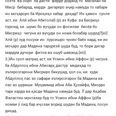
сохта ва онро ба дасти фарде доданд то масалан ба
Миср бибарад, марди дигареро аҷир намуда то хабари
ин моҷароро ба Ироқиҳо хабар диҳад!! Ин ҳамон суоле
аст, ки Алӣ ибни Абитолаб (р) аз Куфа ва Басриҳо
пурсид, ки шумо бо вуҷуди он фосилаи бисёр бо
Мисриҳо чигуна аз вуҷуди он нома бохабар шудед?
[xii]
Алӣ (р) худ посухи ин пурсишро чунин баён кард, ки ин
моҷаро дар Мадина тарҳрезӣ шуда буд, то бори дигар
мардум дучори фитна ва ошуб шаванд.
[xiii]
3.)Ин суол матраҳ аст, ки Усмон ибни Аффон (р) чигуна
ба Абдуллоҳ ибни Абисарҳ дастур медиҳад то
эътирозгарони Мисриро бикушад, ҳол он, ки худи
Абдуллоҳ пас аз сафари эътирозгарон ба Мадина ва
пас аз шуриши Муҳаммад ибни Аби Ҳузайфа, Мисрро
тарк карда ва қасди Мадина намуда буд. Ӯ дар Ақабаи
Фаластин мунтазир буд то Усмон ибни Аффон (р)ба
номаи ӯ оид бар иҷозаи ворид шудан ба Мадина, посух
диҳад.