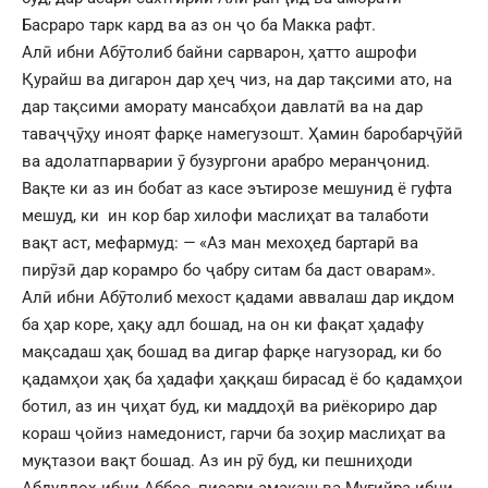
Басраро тарк кард ва аз он ҷо ба Макка рафт.
Алӣ ибни Абӯтолиб байни сарварон, ҳатто ашрофи
Қурайш ва дигарон дар ҳеҷ чиз, на дар тақсими ато, на
дар тақсими аморату мансабҳои давлатӣ ва на дар
таваҷҷӯҳу иноят фарқе намегузошт. Ҳамин баробарҷӯйӣ
ва адолатпарварии ӯ бузургони арабро меранҷонид.
Вақте ки аз ин бобат аз касе эътирозе мешунид ё гуфта
мешуд, ки ин кор бар хилофи маслиҳат ва талаботи
вақт аст, мефармуд:
—
«Аз ман мехоҳед бартарӣ ва
пирӯзӣ дар корамро бо ҷабру ситам ба даст оварам».
Алӣ ибни Абӯтолиб мехост қадами аввалаш дар иқдом
ба ҳар коре, ҳақу адл бошад, на он ки фақат ҳадафу
мақсадаш ҳақ бошад ва дигар фарқе нагузорад, ки бо
қадамҳои ҳақ ба ҳадафи ҳаққаш бирасад ё бо қадамҳои
ботил, аз ин ҷиҳат буд, ки маддоҳӣ ва риёкориро дар
кораш ҷойиз намедонист, гарчи ба зоҳир маслиҳат ва
муқтазои вақт бошад. Аз ин рӯ буд, ки пешниҳоди
Абдуллоҳ ибни Аббос, писари амакаш ва Муғийра ибни