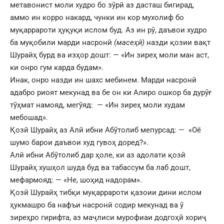
метавонист моли худро бо зӯрӣ аз дасташ бигирад,
аммо ин корро накард, чунки ин кор мухолиф бо
муқаррароти ҳуқуқи ислом буд. Аз ин рӯ, даъвои худро
ба муқобили марди насронӣ
(масеҳӣ)
назди қозии вақт
Шурайҳ бурд ва изҳор дошт: — «Ин зиреҳ моли ман аст,
ки онро гум карда будам».
Инак, онро назди ин шахс мебинем. Марди насронӣ
адабро риоят мекунад ва бе он ки Алиро ошкор ба дурӯғ
тӯҳмат намояд, мегӯяд: — «Ин зиреҳ моли худам
мебошад».
Қозӣ Шурайҳ аз Алӣ ибни Абӯтолиб мепурсад: — «Оё
шумо барои даъвои худ гувоҳ доред?».
Алӣ ибни Абӯтолиб дар ҳоле, ки аз адолати қозӣ
Шурайҳ хушҳол шуда буд ва табассум ба лаб дошт,
мефармояд: — «Не, шоҳид надорам».
Қозӣ Шурайҳ тибқи муқаррароти қазоии дини ислом
ҳукмашро ба нафъи насронӣ содир мекунад ва ӯ
зиреҳро гирифта, аз маҷлиси мурофиаи додгоҳӣ хориҷ