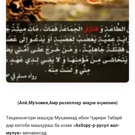
(Алӣ,Муъовия,Амр разяллоҳу анҳум аҷмаъин)
Таърихнигори машҳур Муҳаммад ибни Ҷарири Табарӣ
дар китоби машҳураш ба номи
«
Ахбору-р-русул вал-
мулук
»
менависад: