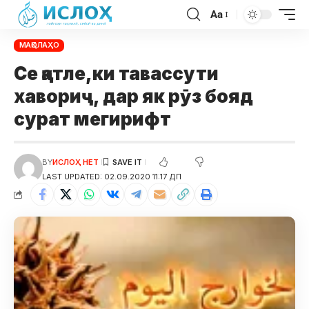
Aa
МАҚОЛАҲО
Се қатле,ки тавассути
хавориҷ, дар як рӯз бояд
сурат мегирифт
BY
ИСЛОҲ НЕТ
LAST UPDATED: 02.09.2020 11:17 ДП