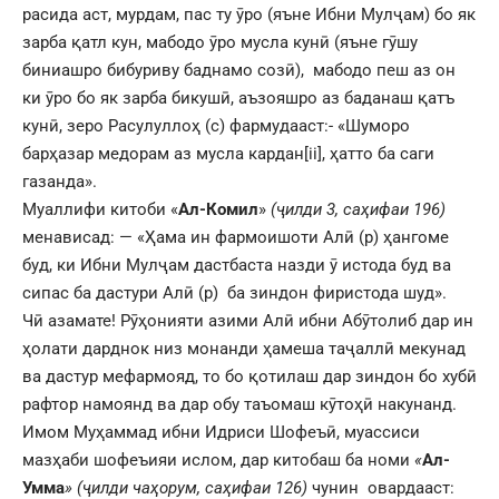
расида аст, мурдам, пас ту ӯро (яъне Ибни Мулҷам) бо як
зарба қатл кун, мабодо ӯро мусла кунӣ (яъне гӯшу
биниашро бибуриву баднамо созӣ), мабодо пеш аз он
ки ӯро бо як зарба бикушӣ, аъзояшро аз баданаш қатъ
кунӣ, зеро Расулуллоҳ (с) фармудааст:- «Шуморо
барҳазар медорам аз мусла кардан
[ii]
, ҳатто ба саги
газанда».
Муаллифи китоби «
Ал-Комил
»
(ҷилди 3, саҳифаи 196)
менависад: — «Ҳама ин фармоишоти Алӣ (р) ҳангоме
буд, ки Ибни Мулҷам дастбаста назди ӯ истода буд ва
сипас ба дастури Алӣ (р) ба зиндон фиристода шуд».
Чӣ азамате! Рӯҳонияти азими Алӣ ибни Абӯтолиб дар ин
ҳолати дарднок низ монанди ҳамеша таҷаллӣ мекунад
ва дастур мефармояд, то бо қотилаш дар зиндон бо хубӣ
рафтор намоянд ва дар обу таъомаш кӯтоҳӣ накунанд.
Имом Муҳаммад ибни Идриси Шофеъӣ, муассиси
мазҳаби шофеъияи ислом, дар китобаш ба номи
«
Ал-
Умма
» (ҷилди чаҳорум, саҳифаи 126)
чунин овардааст: