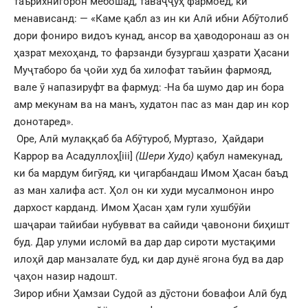
таърихнигорон мебошад, таваҷҷӯҳ фармоед, ки
менависанд: — «Каме қабл аз ин ки Алӣ ибни Абӯтолиб
дори фониро видоъ кунад, ансор ва ҳаводоронаш аз он
ҳазрат мехоҳанд, то фарзанди бузургаш ҳазрати Ҳасани
Муҷтаборо ба ҷойи худ ба хилофат таъйин фармояд,
вале ӯ напазируфт ва фармуд: -На ба шумо дар ин бора
амр мекунам ва на манъ, худатон пас аз ман дар ин кор
донотаред».
Оре, Алӣ мулаққаб ба Абӯтуроб, Муртазо, Ҳайдари
Каррор ва Асадуллоҳ
[iii]
(Шери Худо)
қабул намекунад,
ки ба мардум бигӯяд, ки ҷигарбандаш Имом Ҳасан баъд
аз ман халифа аст. Ҳол он ки худи мусалмонон инро
дархост карданд. Имом Ҳасан ҳам гули хушбӯйи
шаҷараи тайибаи нубувват ва сайиди ҷавонони биҳишт
буд. Дар улуми исломӣ ва дар дар сироти мустақими
илоҳӣ дар манзалате буд, ки дар дунё ягона буд ва дар
ҷаҳон назир надошт.
Зирор ибни Ҳамзаи Судоӣ аз дӯстони бовафои Алӣ буд