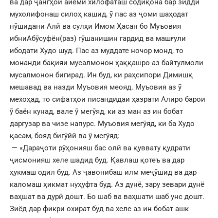
ва дар ҷангҳои айёми хилофаташ содиқона бар зидди
мухолифонаш силоҳ кашид, ӯ пас аз ҷоми шаҳодат
нӯшидани Алӣ ва сулҳи Имом Ҳасан бо Муъовия
ибниАбӯсуфён(раз) гӯшанишин гардид ва машғули
ибодати Худо шуд. Пас аз муддате ночор монд, то
монанди бақияи мусалмонон ҳаққашро аз байтулмоли
мусалмонон бигирад. Ин буд, ки раҳсипори Димишқ
мешавад ва назди Муъовия меояд. Муъовия аз ӯ
мехоҳад, то сифатҳои писандидаи ҳазрати Алиро барои
ӯ баён кунад, вале ӯ мегӯяд, ки аз ман аз ин бобат
даргузар ва чизе напурс. Муъовия мегӯяд, ки ба Худо
қасам, бояд бигӯйӣ ва ӯ мегӯяд:
— «Дараҷоти рӯҳонияш бас олӣ ва қуввату қудрати
ҷисмонияш хеле шадид буд. Қавлаш қотеъ ва дар
ҳукмаш одил буд. Аз ҷавонибаш илм меҷӯшид ва дар
каломаш ҳикмат нуҳуфта буд. Аз дунё, зару зевари дунё
ваҳшат ва дурӣ дошт. Бо шаб ва ваҳшати шаб унс дошт.
Зиёд дар фикри охират буд ва хеле аз ин бобат ашк