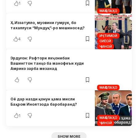
1
МАҚОЛАҲО
Ҳ.Иззатулло, муовини гумрук, бо
тахаллуси “Мундуқ”-ро мешиносед?
ИҶТИМОӢ
4
СИЁСӢ
ҶИНОӢ
Эрдуғон: Рафтори якҷонибаи
Вашингтон танҳо ба манофеъи худи
Амрико зарба мезанад
МАҚОЛАҲО
Оё дар назди қонун ҳама мисли
Баҳром Иноятзода баробаранд?
1
МАҚОЛАҲО
ҶИНОӢ
SHOW MORE