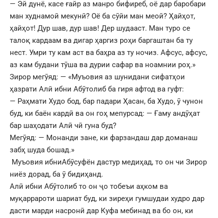
— Эй дунё, касе ғайр аз манро бифиреб, оё дар баробари
ман худнамоӣ мекунӣ? Оё ба сӯйи ман меой? Ҳайҳот,
ҳайҳот! Дур шав, дур шав! Дер шудааст. Ман туро се
талоқ кардаам ва дигар ҳаргиз роҳи баргаштан ба ту
нест. Умри ту кам аст ва баҳра аз ту ночиз. Афсус, афсус,
аз кам будани тӯша ва дурии сафар ва ноамнии роҳ.»
Зирор мегӯяд: — «Муъовия аз шунидани сифатҳои
ҳазрати Алӣ ибни Абӯтолиб ба гиря афтод ва гуфт:
— Раҳмати Худо бод, бар падари Ҳасан, ба Худо, ӯ чунон
буд, ки баён кардӣ ва он гоҳ мепурсад: — Ғаму андӯҳат
бар шаҳодати Алӣ чӣ гуна буд?
Мегӯяд: — Монанди зане, ки фарзандаш дар доманаш
забҳ шуда бошад.»
Муъовия ибниАбӯсуфён дастур медиҳад, то он чи Зирор
ниёз дорад, ба ӯ бидиҳанд.
Алӣ ибни Абӯтолиб то он ҷо тобеъи аҳком ва
муқаррароти шариат буд, ки зиреҳи гумшудаи худро дар
дасти марди насронӣ дар Куфа мебинад ва бо он, ки