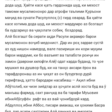
дода шуд. Ҳаёти касе қатъ гардонида шуд, ки мехост
тамоми мусалмононро дар атрофи таълими Қуръони
маҷид ва сунати Расулуллоҳ (с) гирд оварад. Ба ҳаёти
касе хотима дода шуд, ки мехост мардумро аз бозгашт
ба худсариҳо ва ҷаҳолати собиқ боздорад.
Алӣ бозгашт ба сирати аҳди Расули акрамро барои
мусалмонон воҷиб медонист. Дар ин роҳ заррае сустӣ
аз худ нишон намедод, вале пазириши ин кори муҳим
барои мардуме, ки бо вазъият ва талаботи роиҷи ин
замон
(даврони хилофти Алӣ)
одат карда буданд, то ҷое
мушкил ва душвор буд, ки на танҳо аксари ёрон ва
тарафдоронаш аз ин ҷиҳат аз он бузургвор дурӣ
гирифтанд, ҳатто бародари насабиаш — Ақил ибни
Абӯтолиб, ки чизе зиёдтар аз ҳоҷати аслӣ хоста буд ва ӯ
манъаш фармуд, сахт ранҷид ва ба тарафи Муъовия
ибниАбӯсуфён рафт ва аз вай ҷонибдорӣ кард.
Абдуллоҳ ибни Аббос, писари амакаш, ки ҳокими Басра
буд, дар асари сахтгирии Алӣ ранҷид ва аморати