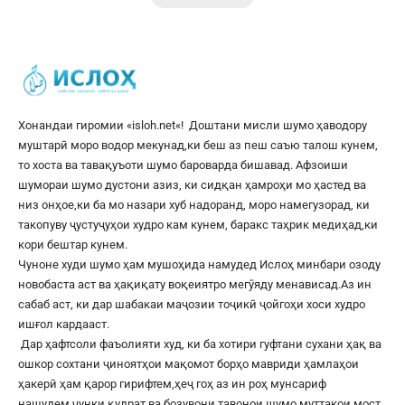
Хонандаи гиромии «
isloh.net
«! Доштани мисли шумо ҳаводору
муштарӣ моро водор мекунад,ки беш аз пеш саъю талош кунем,
то хоста ва тавақуъоти шумо бароварда бишавад. Афзоиши
шумораи шумо дустони азиз, ки сидқан ҳамроҳи мо ҳастед ва
низ онҳое,ки ба мо назари хуб надоранд, моро намегузорад, ки
такопуву ҷустуҷуҳои худро кам кунем, баракс таҳрик медиҳад,ки
кори бештар кунем.
Чуноне худи шумо ҳам мушоҳида намудед Ислоҳ минбари озоду
новобаста аст ва ҳақиқату воқеиятро мегӯяду менависад.Аз ин
сабаб аст, ки дар шабакаи маҷозии тоҷикӣ ҷойгоҳи хоси худро
ишғол кардааст.
Дар ҳафтсоли фаъолияти худ, ки ба хотири гуфтани сухани ҳақ ва
ошкор сохтани ҷиноятҳои мақомот борҳо мавриди ҳамлаҳои
ҳакерӣ ҳам қарор гирифтем,ҳеҷ гоҳ аз ин роҳ мунсариф
нашудем,чунки қудрат ва бозувони тавонои шумо муттакои мост