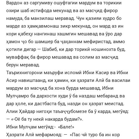
Вардон аз саргумиву ошуфтагии мардум ва торикии
охири шаб истифода мекунад ва аз масҷид фирор
намуда, ба манзилаш меравад. Чун қазияи худро бо
марде аз ҳамқавмонаш зикр мекунад, он мард аз ин
кори қабеҳу нангинаш хашмгин мешавад ва ӯро дар
ҳамон ҷо бо шамшер ба ҷаҳаннам мефиристад, аммо
қотили дигар — Шабиб, ки дар торикӣ ношинохта буд,
муваффақ ба фирор мешавад ва солим аз масҷид
берун меравад.
Таърихнигорони маъруфи исломӣ Ибни Касир ва Ибни
Асир навиштаанд, ки ҳамин, ки ҳазрати Алӣ ба василаи
мардум аз масҷид ба хона бурда мешавад, Ибни
Мулҷамро ба дархости худи ӯ ба наздаш мебаранд ва
дар ҳоле, ки дастбаста буд, назди он ҳазрат меистад.
Алии Ҳайдар нигоҳи таъаҷҷубомезе ба ӯ карда, мегӯяд:
—
«-
Оё ба ту некӣ накарда будам?».
Ибни Мулҷам мегӯяд:- «Бале!»
Ҳазрати Алӣ мефармояд: — «Пас чӣ туро ба ин кор