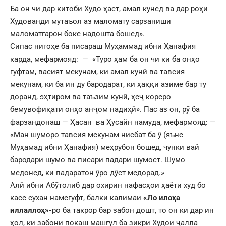
Ба он чи дар китоби Худо ҳаст, амал кунед ва дар роҳи
Худованди мутаъол аз маломату сарзаниши
маломатгарон боке надошта бошед».
Сипас нигоҳе ба писараш Муҳаммад ибни Ҳанафия
карда, мефармояд: — «Туро ҳам ба он чи ки ба онҳо
гуфтам, васият мекунам, ки амал кунӣ ва тавсия
мекунам, ки ба ин ду бародарат, ки ҳаққи азиме бар ту
доранд, эҳтиром ва таъзим кунӣ, ҳеҷ кореро
бемувофиқати онҳо анҷом надиҳӣ». Пас аз он, рӯ ба
фарзандонаш — Ҳасан ва Ҳусайн намуда, мефармояд: —
«Ман шуморо тавсия мекунам нисбат ба ӯ (яъне
Муҳамад ибни Ҳанафия) меҳрубон бошед, чунки вай
бародари шумо ва писари падари шумост. Шумо
медонед, ки падаратон ӯро дӯст медорад.»
Алӣ ибни Абӯтолиб дар охирин нафасҳои ҳаёти худ бо
касе сухан намегуфт, балки калимаи
«Ло илоҳа
иллаллоҳ»-
ро ба такрор бар забон дошт, то он ки дар ин
ҳол, ки забони покаш машғул ба зикри Худои ҷалла