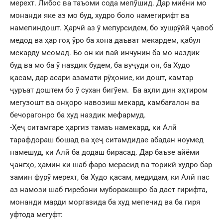
мерехт. Либос ва таъоми сода мепӯшид. Дар миёни мо
монанди яке аз мо буд, худро боло намегирифт ва
намепиндошт. Ҳарчӣ аз ӯ мепурсидем, бо хушрӯйӣ ҷавоб
медод ва ҳар гоҳ ӯро ба хона даъват мекардем, қабул
мекарду меомад. Бо он ки вай инчунин ба мо наздик
буд ва мо ба ӯ наздик будем, ба вуҷуди он, ба Худо
қасам, дар асари азамати рӯҳоние, ки дошт, камтар
ҷуръат доштем бо ӯ сухан бигӯем. Ба аҳли дин эҳтиром
мегузошт ва онҳоро навозиш мекард, камбағалон ва
бечорагонро ба худ наздик мефармуд.
-Ҳеҷ ситамгаре ҳаргиз тамаъ намекард, ки Алӣ
тарафдораш бошад ва ҳеҷ ситамдидае абадан ноумед
намешуд, ки Алӣ ба додаш бирасад. Дар баъзе айёми
ҷангҳо, ҳамин ки шаб фаро мерасид ва торикӣ худро бар
замин фурӯ мерехт, ба Худо қасам, медидам, ки Алӣ пас
аз намози шаб гиребони муборакашро ба даст гирифта,
монанди марди моргазида ба худ мепечид ва ба гиря
уфтода мегуфт: