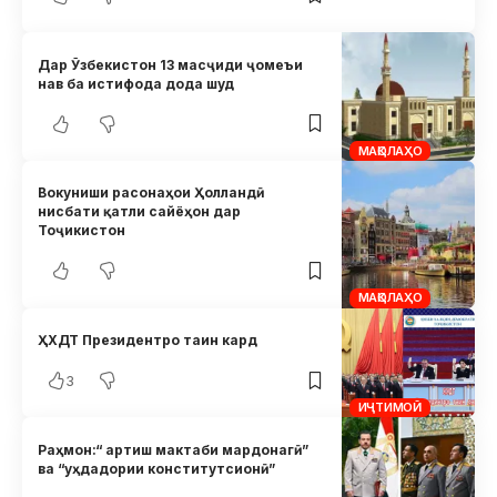
Дар Ӯзбекистон 13 масҷиди ҷомеъи
нав ба истифода дода шуд
МАҚОЛАҲО
Вокуниши расонаҳои Ҳолландӣ
нисбати қатли сайёҳон дар
Тоҷикистон
МАҚОЛАҲО
ҲХДТ Президентро таин кард
3
ИҶТИМОӢ
Раҳмон:“ артиш мактаби мардонагӣ”
ва “уҳдадории конститутсионӣ”