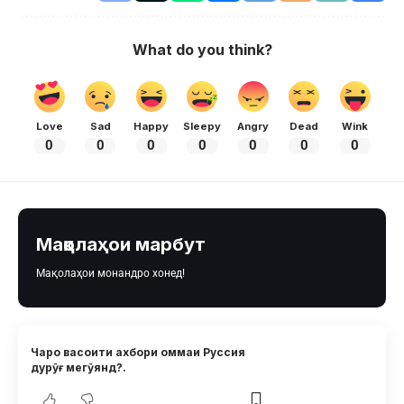
What do you think?
Love
Sad
Happy
Sleepy
Angry
Dead
Wink
0
0
0
0
0
0
0
Мақолаҳои марбут
Мақолаҳои монандро хонед!
Чаро васоити ахбори оммаи Руссия
дурӯғ мегӯянд?.