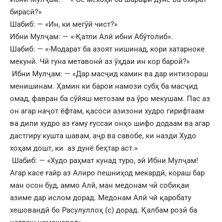
бирасӣ?»
Шабиб: — «Ин, ки мегӯӣ чист?»
Ибни Мулҷам: — «-Қатли Алӣ ибни Абӯтолиб».
Шабиб: — «-Модарат ба азоят нишинад, кори хатарноке
мекунӣ. Чӣ гуна метавонӣ аз ӯҳдаи ин кор бароӣ?»
Ибни Мулҷам: — «Дар масҷид камин ва дар интизораш
менишинам. Ҳамин ки барои намози субҳ ба масҷид
омад, фавран ба сӯйяш метозам ва ӯро мекушам. Пас аз
он агар наҷот ёфтам, қасоси азизони худро гирифтаам
ва дили худро аз ғаму ғуссаи онҳо шифо додаам ва агар
дастгиру кушта шавам, аҷр ва савобе, ки назди Худо
хоҳам дошт, ки аз дунё беҳтар аст.»
Шабиб: — «Худо раҳмат кунад туро, эй Ибни Мулҷам!
Агар касе ғайр аз Алиро пешниҳод мекардӣ, кораш бар
ман осон буд, аммо Алӣ, ман медонам чӣ собиқаи
азиме дар ислом дорад. Медонам Алӣ чӣ қаробату
хешовандӣ бо Расулуллоҳ (с) дорад. Қалбам розӣ ба