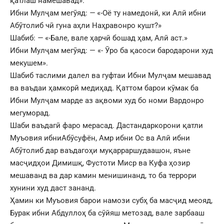
қатлаш намешавад».
Ибни Мулҷам мегӯяд:
—
«-Оё ту намедонӣ, ки Алӣ ибни
Абӯтолиб чӣ гуна аҳли Наҳравонро кушт?»
Шабиб:
—
«-Бале, вале ҳарчӣ бошад ҳам, Алӣ аст.»
Ибни Мулҷам мегӯяд: — «- Ӯро ба қасоси бародарони худ
мекушем».
Шабиб таслими далел ва гуфтаи Ибни Мулҷам мешавад
ва ваъдаи ҳамкорӣ медиҳад. Қаттом барои кӯмак ба
Ибни Мулҷам марде аз ақвоми худ бо номи Вардонро
мегуморад.
Шаби ваъдагӣ фаро мерасад. Дастандаркорони қатли
Муъовия ибниАбӯсуфён, Амр ибни Ос ва Алӣ ибни
Абӯтолиб дар ваъдагоҳи муқарраршудаашон, яъне
масҷидҳои Димишқ, Фустоти Миср ва Куфа ҳозир
мешаванд ва дар камин менишинанд, то ба террори
хунини худ даст зананд.
Ҳамин ки Муъовия барои намози субҳ ба масҷид меояд,
Бурак ибни Абдуллоҳ ба сӯйяш метозад, вале зарбааш