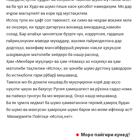
ва ба ҷуз аз Худо ва шумо пеши касе ҳисобот намедиҳем. Мо дар
иҷрои масъулият ва кори худ мустақилем.
Ислоҳ тули ин ҳафт сол тавонист, ки симо ва чеҳраи воқеии хеле
аз онҳоеро, ки худро дигаргуна вонамуд мекарданд,намоён
созад. Бар алайҳи ҷиноятҳои бузрге чун, коррупсия, гардиши
ғайриқонунии маводи мухаддир, аҳкоми ғайриодилона дар
додгоҳҳо, вазифаву мансабфурушӣ,умуман нақзи ҳуқуқҳои
шаҳрвандон матолиби зиёдеро ба нашр расонд.
Ҳам «Минбари муҳоҷир» ва ҳам «Номаҳо аз ноҳияҳо ва ҳам
матолиби таҳлилии «Ислоҳ», аз ҷониби шумо дустону ҳаводорон
бо истиқболи гарм рӯбарӯ мешаванд.
Тамоси мо бо дохили кишвар,бо муҳоҷирони корӣ дар ақсо
нуқоти ҷаҳон ва бахусус Русия ҳамешагист ва рӯзона садҳо нома
ва паёмҳо гуногун ба мо мерасанд. Онҳо нашр мешаванд.
Ба як ҷумла хидмат ба шумо ҳамватанони гиромӣ,ҳамроҳ будан
бо шумо ва махсусан ҳамроҳии шумо барои мо мояи ифтихор аст!
Маъмурияти Пойгоҳи «
Ислоҳ.нет
«
Моро пайгири кунед!