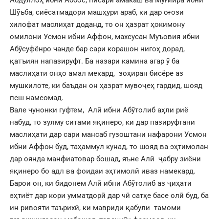
Шӯъба, сиёсатмадори машҳури араб, ки дар оғози
хилофат маслиҳат доданд, то он ҳазрат ҳокимону
омилони Усмон ибни Аффон, махсусан Муъовия ибни
Абӯсуфёнро чанде бар сари корашон нигоҳ дорад,
қатъиян напазируфт. Ба назари камина агар ӯ ба
маслиҳати онҳо амал мекард, зоҳиран бисёре аз
мушкилоте, ки баъдан он ҳазрат мувоҷеҳ гардид, шояд
пеш намеомад.
Вале чунонки гуфтем, Алӣ ибни Абӯтолиб аҳли риё
набуд, то зулму ситами яқинеро, ки дар пазируфтани
маслиҳати дар сари мансаб гузоштани нафарони Усмон
ибни Аффон буд, таҳаммул кунад, то шояд ва эҳтимолан
дар оянда манфиатовар бошад, яъне Алӣ ҷабру зиёни
яқинеро бо адл ва фоидаи эҳтимолӣ иваз намекард.
Барои он, ки бидонем Алӣ ибни Абӯтолиб аз ҷиҳати
эҳтиёт дар кори умматдорӣ дар чӣ сатҳе басе олӣ буд, ба
ин ривояти таърихӣ, ки мавриди қабули тамоми