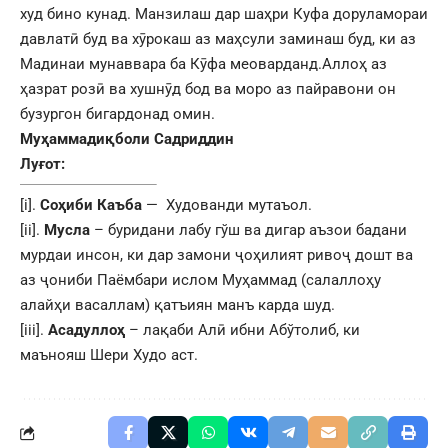
худ бино кунад. Манзилаш дар шаҳри Куфа доруламораи
давлатӣ буд ва хӯрокаш аз маҳсули заминаш буд, ки аз
Мадинаи мунаввара ба Кӯфа меоварданд.Аллоҳ аз
ҳазрат розӣ ва хушнӯд бод ва моро аз пайравони он
бузургон бигардонад омин.
Муҳаммадиқболи Садриддин
Луғот:
[i]
.
Соҳиби Каъба
— Худованди мутаъол.
[ii]
.
Мусла
– буридани лабу гўш ва дигар аъзои бадани
мурдаи инсон, ки дар замони ҷоҳилият ривоҷ дошт ва
аз ҷониби Паёмбари ислом Муҳаммад (салаллоҳу
алайҳи васаллам) қатъиян манъ карда шуд.
[iii]
.
Асадуллоҳ
– лақаби Алӣ ибни Абўтолиб, ки
маънояш Шери Худо аст.