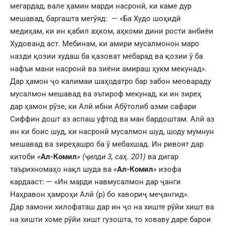
мегардад, вале ҳамин марди насронӣ, ки каме дур
мешавад, баргашта мегӯяд: — «Ба Худо шоҳидӣ
медиҳам, ки ин қабил аҳком, аҳкоми дини рости анбиёи
Худованд аст. Мебинам, ки амири мусалмонон маро
назди қозии худаш ба қазоват мебарад ва қозии ӯ ба
нафъи мани насронӣ ва зиёни амираш ҳукм мекунад».
Дар ҳамон ҷо калимаи шаҳодатро бар забон меовараду
мусалмон мешавад ва эътироф мекунад, ки ин зиреҳ
дар ҳамон рӯзе, ки Алӣ ибни Абӯтолиб азми сафари
Сиффин дошт аз аспаш уфтод ва ман бардоштам. Алӣ аз
ин ки боис шуд, ки насронӣ мусалмон шуд, шоду мумнун
мешавад ва зиреҳашро ба ӯ мебахшад. Ин ривоят дар
китоби
«
Ал-Комил
» (ҷилди 3, саҳ. 201)
ва дигар
таърихномаҳо нақл шуда ва
«
Ал-Комил
»
изофа
кардааст: — «Ин марди навмусалмон дар ҷанги
Наҳравон ҳамроҳи Алӣ (р) бо хавориҷ меҷангид».
Дар замони хилофаташ дар ин ҷо на хиште рӯйи хишт ва
на хишти хоме рӯйи хишт гузошта, то ховаву даре барои