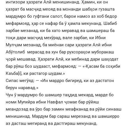
интизори ҳазрати Алӣ менишинанд. Ҳамин, ки он
ҳазрат ба масҷид меояд ва монанди шабҳои гузашта
мардумро бо гуфтани салот, барои намоз аз хоб бедор
мефармояд, ҳар се нафар ба ӯ ҳамла мекунанд. Шабиб
зарбае мезанад, ки ба хато меравад ва шамшераш ба
тоқи дари масҷид мехӯрад, вале зарбае, ки Ибни
Мулҷам мезанад, ба миёнаи сари ҳазрати Алӣ ибни
Абӯтолиб мерасад ва хун бар рухсораҳои муборакаш
ҷорӣ мешавад. Ҳазрати Алӣ, ки мебинад дари шаҳодат
бар рӯяш боз шудааст, мефармояд: — «-Қасам ба соҳиби
Каъба
[i]
, ки растагор шудам.»
Сипас мегӯяд: — «Ин мардро бигиред, ки аз дастатон
берун наравад.»
Чун ӯ мардумро бо шамшер таҳдид мекард, марде бо
номи Муғийра ибни Навфал ҷомае бар рӯйяш
меандозад ва ӯро бар замин меафканад ва рӯйи синааш
менишинад. Мардум бар сараш мерезанд ва шамшерро
аз дасташ мегиранд ва дастгираш мекунанд.