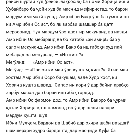
раиси шуртаи худ
(раиси шаҳрбонӣ
) ба номи Хориҷа ибни
Ҳубайбаро ба ҷойи худ ба масҷид мефиристад, то барои
мардум имоматӣ кунад. Амр ибни Бакр ӯро ба гумони он
ки Амр ибни Ос аст, бо як зарбаи шамшер ба қатл
меросонад. Чун мардум ӯро дастгир мекунанд ва назди
Амр ибни Ос мебаранд ва бо хитоби «эй амир!» бар ӯ
салом мекунанд, Амр ибни Бакр ба иштибоҳи худ пай
мебарад ва мепурсад: — «Ин кист?»
Мегӯянд: — «Амр ибни Ос аст».
Мегӯяд: — «Пас он ки ман ӯро куштам, кист?». Яъне ман
хостам Амр ибни Осро бикушам, вале Худо хост, ки
Хориҷа кушта шавад. Сипас ин кори ӯ дар байни арабҳо
зарбулмасал дар бораи иштибоҳ гардид.
Амр ибни Ос фармон дод, то Амр ибни Бакрро ба ҷурми
қатли Хориҷа қатл намоянд ва ӯ дар пеши назари
мардум кушта шуд.
Ибни Мулҷам, Вардон ва Шабиб дар охири шаби ваъдагӣ
шамшерҳои худро бардошта, дар масҷиди Куфа ба