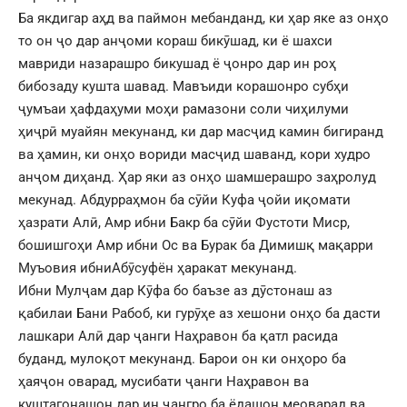
Ба якдигар аҳд ва паймон мебанданд, ки ҳар яке аз онҳо
то он ҷо дар анҷоми кораш бикӯшад, ки ё шахси
мавриди назарашро бикушад ё ҷонро дар ин роҳ
бибозаду кушта шавад. Мавъиди корашонро субҳи
ҷумъаи ҳафдаҳуми моҳи рамазони соли чиҳилуми
ҳиҷрӣ муайян мекунанд, ки дар масҷид камин бигиранд
ва ҳамин, ки онҳо вориди масҷид шаванд, кори худро
анҷом диҳанд. Ҳар яки аз онҳо шамшерашро заҳролуд
мекунад. Абдурраҳмон ба сӯйи Куфа ҷойи иқомати
ҳазрати Алӣ, Амр ибни Бакр ба сӯйи Фустоти Миср,
бошишгоҳи Амр ибни Ос ва Бурак ба Димишқ мақарри
Муъовия ибниАбӯсуфён ҳаракат мекунанд.
Ибни Мулҷам дар Кӯфа бо баъзе аз дӯстонаш аз
қабилаи Бани Рабоб, ки гурӯҳе аз хешони онҳо ба дасти
лашкари Алӣ дар ҷанги Наҳравон ба қатл расида
буданд, мулоқот мекунанд. Барои он ки онҳоро ба
ҳаяҷон оварад, мусибати ҷанги Наҳравон ва
куштагонашон дар ин ҷангро ба ёдашон меоварад ва