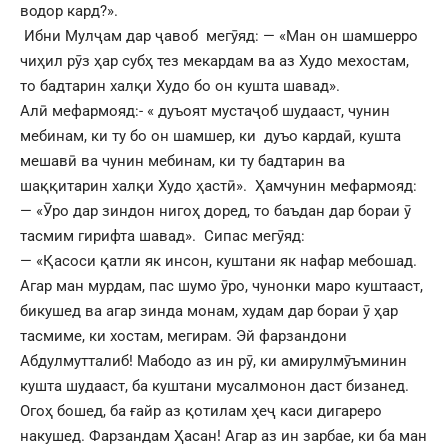
водор кард?».
Ибни Мулҷам дар ҷавоб мегӯяд: — «Ман он шамшерро
чиҳил рӯз ҳар субҳ тез мекардам ва аз Худо мехостам,
то бадтарин халқи Худо бо он кушта шавад».
Алӣ мефармояд:- « дуъоят мустаҷоб шудааст, чунин
мебинам, ки ту бо он шамшер, ки дуъо кардаӣ, кушта
мешавӣ ва чунин мебинам, ки ту бадтарин ва
шаққитарин халқи Худо ҳастӣ».
Ҳамчунин мефармояд:
— «Ӯро дар зиндон нигоҳ доред, то баъдан дар бораи ӯ
тасмим гирифта шавад».
Сипас мегӯяд:
— «Қасоси қатли як инсон, куштани як нафар мебошад.
Агар ман мурдам, пас шумо ӯро, чунонки маро куштааст,
бикушед ва агар зинда монам, худам дар бораи ӯ ҳар
тасмиме, ки хостам, мегирам. Эй фарзандони
Абдулмутталиб! Мабодо аз ин рӯ, ки амирулмӯъминин
кушта шудааст, ба куштани мусалмонон даст бизанед.
Огоҳ бошед, ба ғайр аз қотилам ҳеҷ каси дигареро
накушед. Фарзандам Ҳасан! Агар аз ин зарбае, ки ба ман