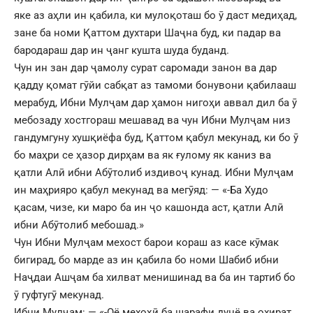
яке аз аҳли ин қабила, ки мулоқоташ бо ӯ даст медиҳад,
зане ба номи Қаттом духтари Шаҷна буд, ки падар ва
бародараш дар ин ҷанг кушта шуда буданд.
Чун ин зан дар ҷамолу сурат саромади занон ва дар
қадду қомат гӯйи сабқат аз тамоми бонувони қабилааш
мерабуд, Ибни Мулҷам дар ҳамон нигоҳи аввал дил ба ӯ
мебозаду хостгораш мешавад ва чун Ибни Мулҷам низ
гандумгуну хушқиёфа буд, Қаттом қабул мекунад, ки бо ӯ
бо маҳри се ҳазор дирҳам ва як ғулому як каниз ва
қатли Алӣ ибни Абӯтолиб издивоҷ кунад. Ибни Мулҷам
ин маҳрияро қабул мекунад ва мегӯяд: — «-Ба Худо
қасам, чизе, ки маро ба ин ҷо кашонда аст, қатли Алӣ
ибни Абӯтолиб мебошад.»
Чун Ибни Мулҷам мехост барои кораш аз касе кӯмак
бигирад, бо марде аз ин қабила бо номи Шабиб ибни
Наҷдаи Ашҷам ба хилват менишинад ва ба ин тартиб бо
ӯ гуфтугӯ мекунад.
Ибни Мулҷам: — «-Оё мехоҳӣ ба шарафи дунё ва охират