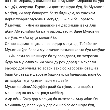
ба хато мераваду шамшер тани Муъовия мерасад ва ӯро
маҷрӯҳ мекунад. Бурак, ки дастгир шуда буд, ба Муъовия
мегӯяд, ки агар башорате ба ту бидиҳам, аз гуноҳам
дармегузарӣ? Муъовия мегӯяд: — «- Чӣ башорате?»
Ӯ мегӯяд: — «Яке аз шариконам дар ҳамин вақт Алӣ
ибни Абӯтолибро ба қатл расондааст». Вале Муъовия
мегӯяд: — «Аз куҷо медонӣ?».
Сипас фармони қатлашро содир мекунад. Табибе, ки
Муъовия ӯро барои муъолиҷаи захмаш хоста буд мегӯяд:
— «Ин захм аз шамшере ба ту расидааст, ки заҳрогин
буда ва муъолиҷаи ин захм ду роҳ дорад ё маҳалли
захмро доғ кунам, то асари заҳр бо ҳарорати оташ аз
байн биравад ё шарбате бидиҳам, ки биёшомӣ, вале бо
ин шарбат мунқатеъи насл мешавӣ».
Муъовия ибниАбӯсуфён розӣ ба нӯшидани шарбат
мешавад ва аз марг раҳо меёбад.
Амр ибни Бакр дар масҷид ба интизори Амр ибни Ос
менишинад, вале чун ӯ дар он шаб бемор шуда буд,