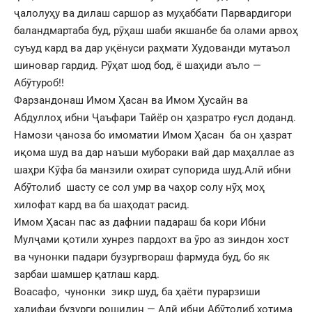
ҷалолуҳу ва дилаш саршор аз муҳаббати Парвардигори
баландмартаба буд, рӯҳаш шаби якшанбе ба олами арвоҳ
суъуд кард ва дар уқёнуси раҳмати Худованди мутаъол
шиновар гардид. Рӯҳат шод бод, ё шаҳиди аъло —
Абӯтуроб!!
Фарзандонаш Имом Ҳасан ва Имом Ҳусайн ва
Абдуллоҳ ибни Ҷаъфари Тайёр он ҳазратро ғусл доданд.
Намози ҷаноза бо имоматии Имом Ҳасан ба он ҳазрат
иқома шуд ва дар наъши мубораки вай дар маҳаллае аз
шаҳри Кӯфа ба манзили охират супорида шуд.Алӣ ибни
Абӯтолиб шасту се сол умр ва чаҳор солу нӯҳ моҳ
хилофат кард ва ба шаҳодат расид.
Имом Ҳасан пас аз дафнии падараш ба кори Ибни
Мулҷами қотили хунрез пардохт ва ӯро аз зиндон хост
ва чунонки падари бузургвораш фармуда буд, бо як
зарбаи шамшер қатлаш кард.
Воасафо, чунонки зикр шуд, ба ҳаёти пурарзиши
халифаи бузурги рошидин — Алӣ ибни Абӯтолиб хотима