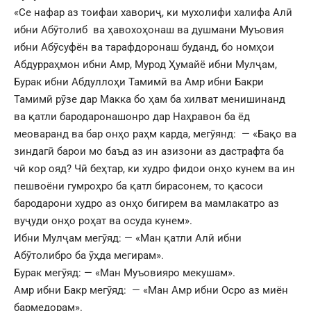
«Се нафар аз тоифаи хавориҷ, ки мухолифи халифа Алӣ
ибни Абӯтолиб ва ҳавохоҳонаш ва душмани Муъовия
ибни Абӯсуфён ва тарафдоронаш буданд, бо номҳои
Абдурраҳмон ибни Амр, Мурод Ҳумайё ибни Мулҷам,
Бурак ибни Абдуллоҳи Тамимӣ ва Амр ибни Бакри
Тамимӣ рӯзе дар Макка бо ҳам ба хилват менишинанд
ва қатли бародаронашонро дар Наҳравон ба ёд
меоваранд ва бар онҳо раҳм карда, мегӯянд: — «Бақо ва
зиндагӣ барои мо баъд аз ин азизони аз дастрафта ба
чӣ кор ояд? Чӣ беҳтар, ки худро фидои онҳо кунем ва ин
пешвоёни гумроҳро ба қатл бирасонем, то қасоси
бародарони худро аз онҳо бигирем ва мамлакатро аз
вуҷуди онҳо роҳат ва осуда кунем».
Ибни Мулҷам мегӯяд: — «Ман қатли Алӣ ибни
Абӯтолибро ба ӯҳда мегирам».
Бурак мегӯяд: — «Ман Муъовияро мекушам».
Амр ибни Бакр мегӯяд: — «Ман Амр ибни Осро аз миён
бармедорам».