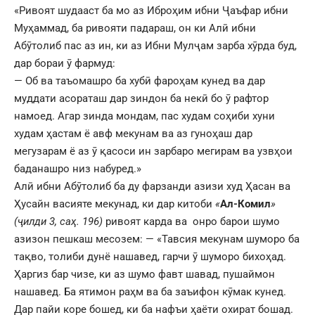
«Ривоят шудааст ба мо аз Иброҳим ибни Ҷаъфар ибни
Муҳаммад, ба ривояти падараш, он ки Алӣ ибни
Абӯтолиб пас аз ин, ки аз Ибни Мулҷам зарба хӯрда буд,
дар бораи ӯ фармуд:
— Об ва таъомашро ба хубӣ фароҳам кунед ва дар
муддати асораташ дар зиндон ба некӣ бо ӯ рафтор
намоед. Агар зинда мондам, пас худам соҳиби хуни
худам ҳастам ё авф мекунам ва аз гуноҳаш дар
мегузарам ё аз ӯ қасоси ин зарбаро мегирам ва узвҳои
баданашро низ набуред.»
Алӣ ибни Абӯтолиб ба ду фарзанди азизи худ Ҳасан ва
Ҳусайн васияте мекунад, ки дар китоби
«
Ал-Комил
»
(ҷилди 3, саҳ. 196)
ривоят карда ва онро барои шумо
азизон пешкаш месозем: — «Тавсия мекунам шуморо ба
тақво, толиби дунё нашавед, гарчи ӯ шуморо бихоҳад.
Ҳаргиз бар чизе, ки аз шумо фавт шавад, пушаймон
нашавед. Ба ятимон раҳм ва ба заъифон кӯмак кунед.
Дар пайи коре бошед, ки ба нафъи ҳаёти охират бошад.