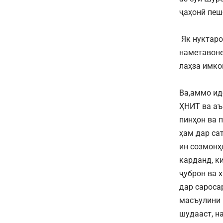
ҷаҳонӣ пеш
Як нуктаро
наметавоне
лаҳза имко
Ва,аммо ид
ҲНИТ ва аъ
пинҳон ва 
ҳам дар са
ин созмонҳ
карданд, к
ҷуброн ва 
дар сароса
масъулини 
шудааст, н