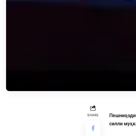
Пешниҳоди 
SHARE
силли муҳк