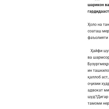
шарикон ва
гардидааст
Ҳоло на та
соаташ мер
фаъолияти 
Ҳайфи шумо
ва шармсор
Бузургмеҳр
ин ташкило
қаллоб аст
оҷизии худ
адвокат ми
шуд?Дигар 
тамоми нер