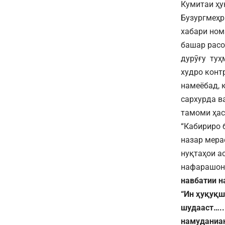
Кумитаи ҳу
Бузургмеҳр 
хабари ном
башар расо
дурӯғу туҳ
худро конт
намеёбад, 
сархурда в
тамоми ҳас
“Кабириро 
назар мера
нуқтаҳои а
нафарашон 
навбатии н
“Ин ҳуқуқш
шудааст…..
намуданиан