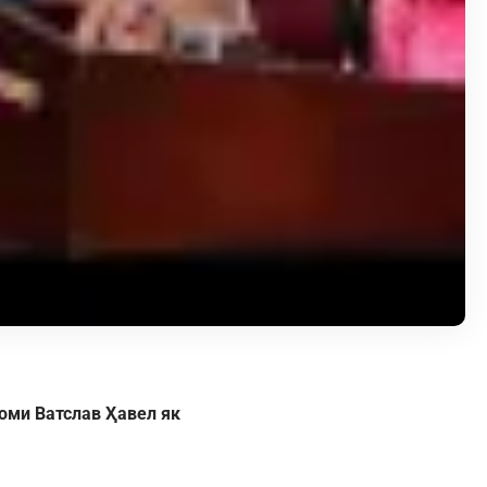
оми Ватслав Ҳавел як