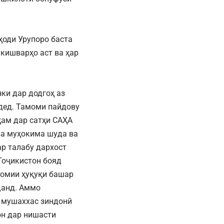
ҳоди Урупоро баста
кишварҳо аст ва ҳар
ки дар додгоҳ аз
дед. Тамоми пайдову
ҳам дар сатҳи САҲА
ва муҳокима шуда ва
ар талабу дархост
Тоҷикистон бояд
ҳомии ҳуқуқи башар
данд. Аммо
и мушаххас зиндонӣ
он дар нишасти