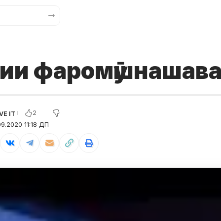
ии фаромӯшнашав
2
9.2020 11:18 ДП