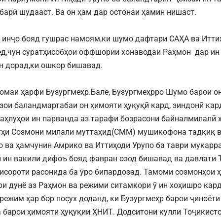
барӣ шудааст. Ва он ҳам дар остонаи ҳамин нишаст.
 инҷо бояд гушрас намоям,ки шумо дафтари САҲА ва Итти
д,чун суратҳисобҳои оффшории хонаводаи Раҳмон дар ин 
н дорад,ки ошкор бишавад.
омаи ҳарфи Бузургмеҳр.Бале, Бузургмеҳрро Шумо барои он
зои баландмартабаи он ҳимояти ҳуқуқӣ кард, зиндонӣ кар
паҳлуҳои ин парванда аз тарафи бозрасони байналмилалӣ 
тҳи Созмони милали муттаҳид(СММ) мушикофона тадқиқ 
о ва ҳамчунин Амрико ва Иттиҳоди Урупо ба таври мукарр
и ин вакили дифоъ бояд фавран озод бишавад ва давлати 
хисороти расонида ба ӯро бипардозад. Тамоми созмонҳои 
ри дунё аз Раҳмон ва режими ситамкори ӯ ин хоҳишро кар
режим ҳар бор посух доданд, ки Бузургмеҳр барои ҷиноёт
а барои ҳимояти ҳуқуқии ҲНИТ. Додситони кулли Тоҷикист