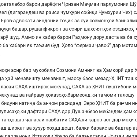
довталабҳо барои дарёфти Ҷоизаи Маҷмаи парлумонии Шӯ
вел (дигарандеш ва раиси ҷумҳури собиқи Ҷумҳурии Чех) 
 Ёров-адвокати зиндонии тоҷик аз сӯи созмонҳои байналм
қуқи башар, рушанфикрон ва соири шахсиятҳои озодихоҳ 
арӯ шуд. Аммо ин хабар барои Раҳмону дору даста ва ба х
 ба хабари як таъзия буд. Ҳоло “фермаи ҷавоб” дар мота
.
моҳи ахир бар муқобили Созмони Амният ва Ҳамкорӣ дар У
да ҳай менавишту менавишт, маосу баос мезад:-ҲНИТ ташк
аласаи САҲА иштирок мекунад, САҲА аз ҲНИТ пуштибонӣ м
мекунад ва ғайраву ҳоказоҳо,бармеояд,ки тамоми талош
 бидуни натиҷа ба анҷом расиданд. Зеро ҲНИТ ба рағми и
 пуписаҳо,ки дафтари САҲА дар Душанберо мебандем,ҳамко
 танҳо дар ҷаласаи навбатии САҲА,ки қарор аст дар моҳи 
ад ширкат ва ҳузур хоҳад дошт, балки баракс ва бадтар а
ои парлумони Иттиҳоди Урупо ба баландтарин Ҷоизаи ин 