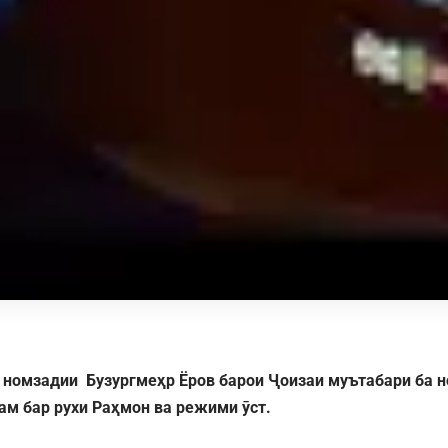
номзадии Бузургмеҳр Ёров барои Ҷоизаи муътабари ба н
ам бар рухи Раҳмон ва режими ӯст.