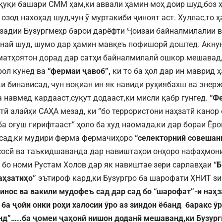
қуқи башари СММ ҳам,ки аввали ҳамин моҳ доир шуд,боз 
озод нахоҳад шуд,чун ӯ муртакиби ҷиноят аст. Хуллас,то ҳ
задии Бузургмеҳр барои дарёфти Ҷоизаи байналмилалии в
наӣ шуд, шумо дар ҳамин мавқеъ пофишорӣ доштед. Акнун
матҳоятон дорад дар сатҳи байналмилалӣ ошкор мешавад,
рол кунед ва
“фермаи ҷавоб”,
ки то ба ҳол дар ин маврид 
ки бинависад, чун воқиан ин як навиди руҳиябахш ва энер
а навмед кардааст,суқут додааст,ки мисли қабр гунгед.
“Ф
тӣ алайҳи САҲА мезад, ки “бо террористони наҳзатӣ канор
ба оғуш гирифтааст” ҳоло ба худ наомада,ки дар бораи Ёро
сад,ки мудири ферма фермачиҳоро
“селекторний совешан
сосӣ ва таъкидшаванда дар навиштаҳои онҳоро нафаҳмони
бо номи Рустам Холов дар як навиштае зери сарлавҳаи
“Б
аҳзатиҳо”
эътироф кард,ки Бузургро ба шарофати ҲНИТ зи
инос ва вакили мудофеъ сад дар сад бо “шарофат”-и наҳ
 ба ҷойи онки роҳи халосии ӯро аз зиндон ёбанд баракс ӯ
д”…..ба ҷомеи ҷаҳонӣ нишон доданӣ мешаванд,ки Бузург