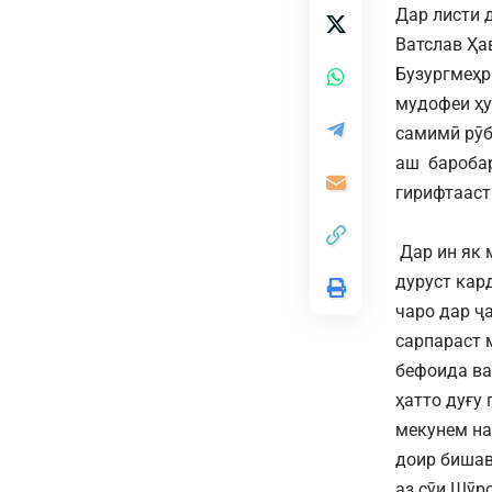
Дар листи 
Ватслав Ҳа
Бузургмеҳр
мудофеи ҳу
самимӣ рӯб
аш баробар
гирифтааст
Дар ин як 
дуруст кар
чаро дар ҷ
сарпараст 
бефоида ва
ҳатто дуғу
мекунем на
доир бишав
аз сӯи Шӯр