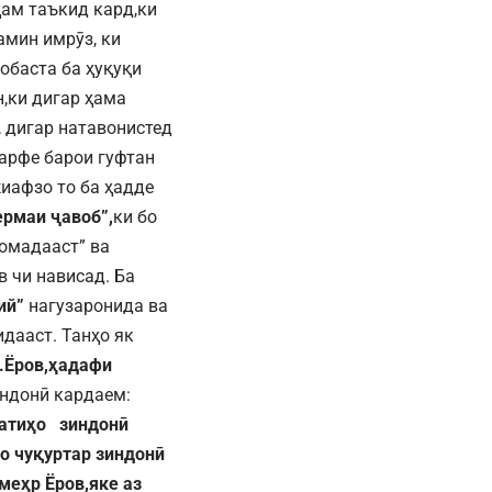
ҳам таъкид кард,ки
амин имрӯз, ки
обаста ба ҳуқуқи
,ки дигар ҳама
 дигар натавонистед
ҳарфе барои гуфтан
жиафзо то ба ҳадде
ермаи ҷавоб”,
ки бо
 омадааст” ва
в чи нависад. Ба
ий”
нагузаронида ва
дааст. Танҳо як
.Ёров,ҳадафи
ндонӣ кардаем:
затиҳо зиндонӣ
ро чуқуртар зиндонӣ
меҳр Ёров,яке аз