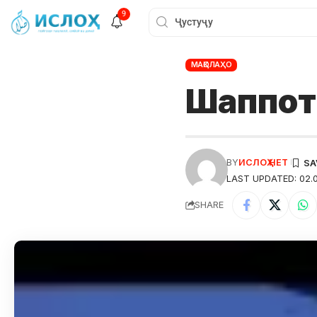
9
МАҚОЛАҲО
Шаппот
BY
ИСЛОҲ НЕТ
LAST UPDATED: 02.0
SHARE