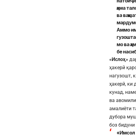
натоиҷи 
ҳама тал
ва ваҳш
мардумо
Аммо им
гузошта 
мо ва ҳа
бе насиб
«Ислоҳ»
дар
ҳакерӣ қар
нагузошт, 
ҳакерӣ, ки
кунад, нам
ва авомили
амалиёти т
дубора муш
боз бидуни
«Имсол 