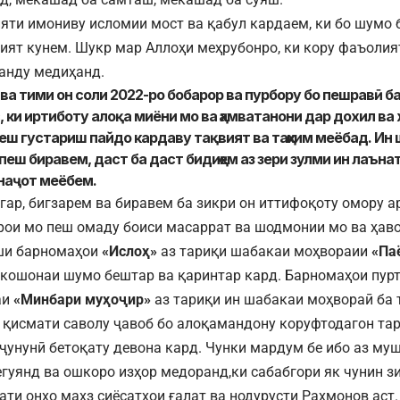
яти имониву исломии мост ва қабул кардаем, ки бо шумо
ият кунем. Шукр мар Аллоҳи меҳрубонро, ки кору фаъолия
анду медиҳанд.
 ва тими он соли 2022-ро бобарор ва пурбору бо пешравӣ ба
, ки иртиботу алоқа миёни мо ва ҳамватанони дар дохил ва
еш густариш пайдо кардаву тақвият ва таҳким меёбад. Ин ш
 пеш биравем, даст ба даст бидиҳем аз зери зулми ин лаънат
 наҷот меёбем.
игар, бигзарем ва биравем ба зикри он иттифоқоту омору а
рои мо пеш омаду боиси масаррат ва шодмонии мо ва ҳав
ши барномаҳои
«Ислоҳ»
аз тариқи шабакаи моҳвораии
«Па
 кошонаи шумо бештар ва қаринтар кард. Барномаҳои пур
аи
«Минбари муҳоҷир»
аз тариқи ин шабакаи моҳвораӣ ба
 қисмати саволу ҷавоб бо алоқамандону коруфтодагон т
 ҷунунӣ бетоқату девона кард. Чунки мардум бе ибо аз му
гуянд ва ошкоро изҳор медоранд,ки сабабгори як чунин з
ти онҳо маҳз сиёсатҳои ғалат ва нодурусти Раҳмонов аст.