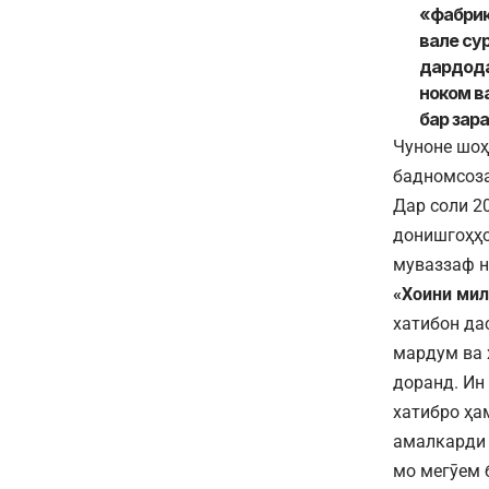
«фабрик
вале су
дардода
ноком в
бар зар
Чуноне шоҳ
бадномсоза
Дар соли 2
донишгоҳҳо
муваззаф н
«Хоини мил
хатибон дас
мардум ва 
доранд. Ин
хатибро ҳа
амалкарди 
мо мегӯем 