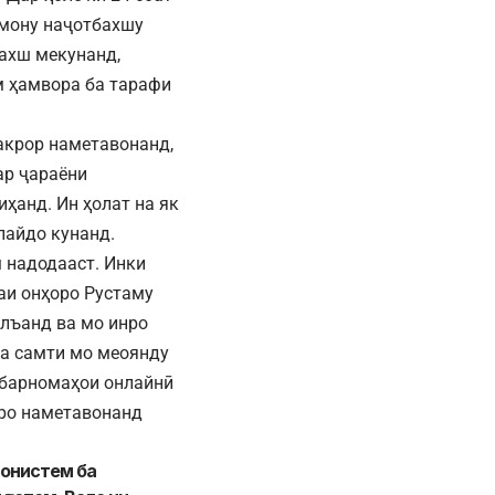
амону наҷотбахшу
ахш мекунанд,
м ҳамвора ба тарафи
акрор наметавонанд,
ар ҷараёни
ҳанд. Ин ҳолат на як
пайдо кунанд.
 надодааст. Инки
аи онҳоро Рустаму
лъанд ва мо инро
ба самти мо меоянду
р барномаҳои онлайнӣ
нро наметавонанд
вонистем ба