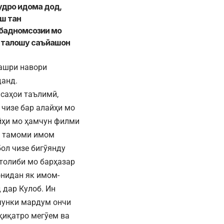
худро идома дод,
аш тан
 бадномсозии мо
) талошу саъйашон
нашри навори
данд.
саҳои таълимӣ,
 чизе бар алайҳи мо
йҳи мо ҳамчун филми
а тамоми имом
ол чизе бигӯянду
толиби мо барҳазар
онидан як имом-
 дар Кулоб. Ин
чунки мардум ончи
қиқатро мегӯем ва