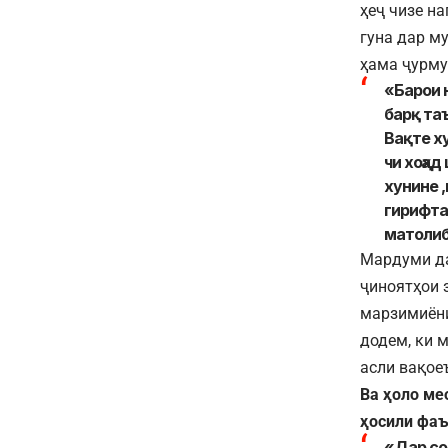
ҳеҷ чизе н
гуна дар м
ҳама ҷурму
«Барои 
барқ таъ
Вақте х
чи хоҳад
хунине 
гирифтан
матолиб
Мардуми да
ҷиноятҳои 
марзимиёни
додем, ки 
асли вақое
Ва ҳоло ме
ҳосили фаъ
«Дар сол