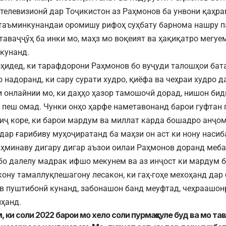
телевизионӣ дар Тоҷикистон аз Раҳмонов ба унвони қаҳр
таъминкунандаи оромишу рифоҳ суҳбату барнома нашру п
таваҷҷӯҳ ба инки мо, маҳз мо воқеият ва ҳақиқатро мегуе
кунанд.
ҳидед, ки тарафдорони Раҳмонов бо вуҷуди талошҳои бат
 надоранд, ки сару сурати худро, қиёфа ва чеҳраи худро д
 онлайнии мо, ки даҳҳо ҳазор тамошочӣ дорад, нишон биди
р пеш омад. Чунки онҳо ҳарфе наметавонанд барои гуфтан 
иҷ коре, ки барои мардум ва миллат карда бошадро анҷом
дар ғарибиву муҳоҷиратанд ба маҳзи он аст ки нону насиб
ҳминаву дигару дигар аъзои оилаи Раҳмонов доранд меба
бо далелу мадрак ифшо мекунем ва аз инҷост ки мардум 
кону тамаллуқпешагону лесакон, ки гаҳ-гоҳе мехоҳанд да
в пуштибонӣ кунанд, забонашон банд меуфтад, чеҳраашо
ҳанд.
 ки соли 2022 барои мо хело соли пурмаҳсуле буд ва мо та