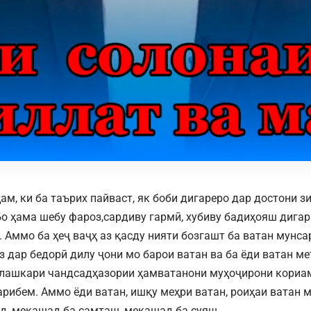
ҳам, ки ба таърих пайваст, як боби дигареро дар достони 
Бо ҳама шебу фароз,сардиву гармӣ, хубиву бадиҳояш дигар
. Аммо ба ҳеҷ ваҷҳ аз қасду нияти бозгашт ба ватан мун
з дар бедорӣ дилу ҷони мо барои ватан ва ба ёди ватан ме
лашкари чандсадҳазории ҳамватанони муҳоҷирони кориа
арибем. Аммо ёди ватан, ишқу меҳри ватан, роиҳаи ватан 
д, мекашад ба самташ, мекашад ба суяш.