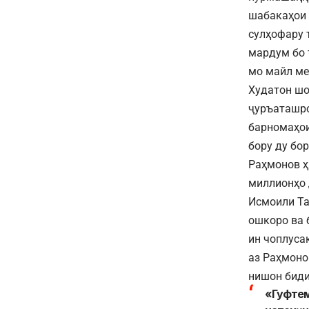
шабакаҳои 
сулҳофару 
мардум бо 
мо майл ме
Худатон шо
ҷуръаташро
барномаҳои
бору ду бо
Раҳмонов ҳ
миллионҳо 
Исмоили Та
ошкоро ва 
ин чоплуса
аз Раҳмоно
нишон биди
«Гуфтем,