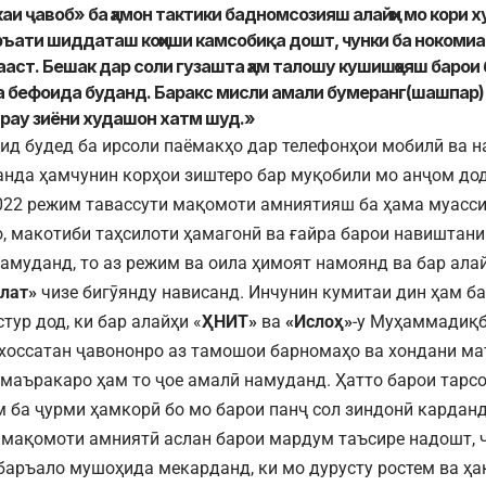
аи ҷавоб» ба ҳамон тактики бадномсозияш алайҳи мо кори 
ръати шиддаташ коҳиши камсобиқа дошт, чунки ба нокоми
аст. Бешак дар соли гузашта ҳам талошу кушишҳояш барои
а бефоида буданд. Баракс мисли амали бумеранг(шашпар
арау зиёни худашон хатм шуд.»
ид будед ба ирсоли паёмакҳо дар телефонҳои мобилӣ ва 
нда ҳамчунин корҳои зиштеро бар муқобили мо анҷом до
022 режим тавассути мақомоти амниятияш ба ҳама муасси
, макотиби таҳсилоти ҳамагонӣ ва ғайра барои навиштани
амуданд, то аз режим ва оила ҳимоят намоянд ва бар ала
лат»
чизе бигӯянду нависанд. Инчунин кумитаи дин ҳам б
тур дод, ки бар алайҳи «
ҲНИТ»
ва
«Ислоҳ»
-у Муҳаммадиқб
хоссатан ҷавононро аз тамошои барномаҳо ва хондани ма
 маъракаро ҳам то ҷое амалӣ намуданд. Ҳатто барои тарс
м ба ҷурми ҳамкорӣ бо мо барои панҷ сол зиндонӣ карданд
мақомоти амниятӣ аслан барои мардум таъсире надошт, 
баръало мушоҳида мекарданд, ки мо дурусту ростем ва ҳа