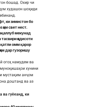
тон бошад. Охир чи
рдум худашон шоҳиди
ебинанд.
т, ки зимистон бо
 ҳам свет нест.
ақаллуб мекунад
а тасвири ҳодисоти
 қатли омм қарор
ҳам дар гузоришу
бӣ огоҳ намудем ва
 муноқишаҳои хунини
ои мустақим анҷом
она доштанд ва аз
 ва гуёеанд, ки
и моро 40 миллиону