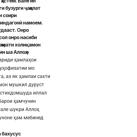
ҳастем. Вале ин
ги бузурги ҷаҳолат
и соири
зиндагонӣ намоем.
удааст. Онро
сол онро насиби
 раҳмати холиқамон
н ша Аллоҳ.»
авриди ҳамлаҳои
муҳофизатии мо
а, аз як ҳамлаи сахти
ямон мушкил дуруст
истихдомшуда иллал
барои ҳамчунин
Вале шукри Аллоҳ
уноне ҳам мебинед
а бахусус