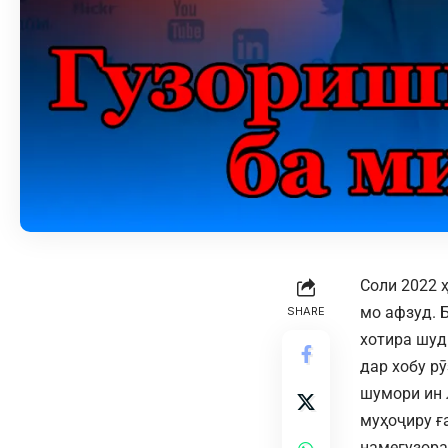
Соли 2022 
мо афзуд. 
SHARE
хотира шуд
дар хобу рӯ
шумори ин 
муҳоҷиру ғ
намегузора