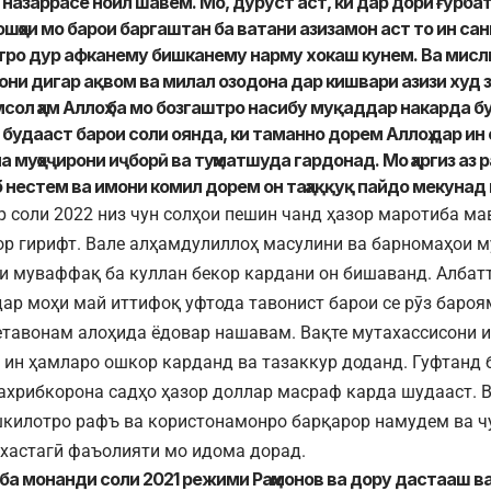
назаррасе ноил шавем. Мо, дуруст аст, ки дар дори ғурбат 
ошҳои мо барои баргаштан ба ватани азизамон аст то ин сан
атро дур афканему бишканему нарму хокаш кунем. Ва мисл
ни дигар ақвом ва милал озодона дар кишвари азизи худ 
сол ҳам Аллоҳ ба мо бозгаштро насибу муқаддар накарда б
будааст барои соли оянда, ки таманно дорем Аллоҳ дар ин 
ма муҳоҷирони иҷборӣ ва туҳматшуда гардонад. Мо ҳаргиз аз
 нестем ва имони комил дорем он таҳаққуқ пайдо мекунад и
 соли 2022 низ чун солҳои пешин чанд ҳазор маротиба м
ор гирифт. Вале алҳамдулиллоҳ масулини ва барномаҳои 
ки муваффақ ба куллан бекор кардани он бишаванд. Албатт
 дар моҳи май иттифоқ уфтода тавонист барои се рӯз баро
етавонам алоҳида ёдовар нашавам. Вақте мутахассисони 
 ин ҳамларо ошкор карданд ва тазаккур доданд. Гуфтанд 
ахрибкорона садҳо ҳазор доллар масраф карда шудааст. 
килотро рафъ ва користонамонро барқарор намудем ва ч
 хастагӣ фаъолияти мо идома дорад.
ба монанди соли 2021 режими Раҳмонов ва дору дастааш в