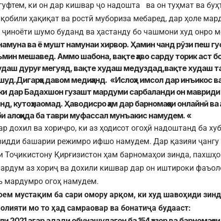
агуфтем, ки он дар кишвар ҷо надошта ва он туҳмат ва буҳ
уқобили ҳақиқат ва ростӣ мубориза мебаред, дар ҳоле ма
 ҷиноёти шумо буданд ва ҳастанду бо чашмони худ онро м
намуна ва ё мушт намунаи хирвор. Ҳамин чанд рӯзи пеш гуф
мин мешавед. Аммо шабона, вақте ҳаво сарду торик аст боз
удаш дуруғ мегуяд, вақте худаш медуздад,вақте худаш т
 шуд.Дигарҳо давом медиҳанд. «Ислоҳ» имсол дар инъикос в
,ки дар Бадахшон гузашт мардуми сарбаланди он мавриди
д, кутоҳ наомад. Ҳаводисро ҳам дар барномаҳои онлайнӣ ва 
и алоҳида ба таври муфассал мунъакис намудем. «
р дохил ва хориҷро, ки аз ҳодисот огоҳӣ надоштанд ба ху
зидди башарии режимро ифшо намудем. Дар қазияи ҷангу
 Тоҷикистону Қирғизистон ҳам барномаҳои зинда, пахшҳ
мардум аз хориҷ ва дохили кишвар дар он иштироки фаъол
ъ мардумро огоҳ намудем.
оем мустақим ба сари омору арқом, ки худ шавоҳиди зинда
олияти мо то ҳад самраовар ва бонатиҷа будааст:
и 2021 агар адади обунашудагон ба 154 ҳазор ва барномаҳо