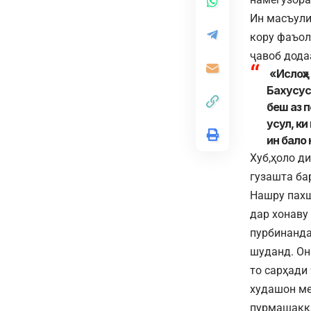
Ин масъули
кору фаъол
ҷавоб дода
«Ислоҳ»
Бахусус
беш аз п
усул, ки
ин бало
Хуб,ҳоло д
гузашта ба
Нашру пах
дар хонаву
пурбинанд
шуданд. Он
то сарҳади
худашон ме
пурмашаққа