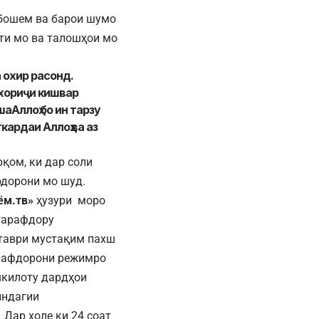
 бошем ва барои шумо
ти мо ва талошҳои мо
 охир расонд.
 хориҷи кишвар
аАллоҳ бо ин тарзу
кардаи Аллоҳ ва аз
рқом, ки дар соли
одорони мо шуд.
ём.тв»
ҳузури моро
тарафдору
 таври мустақим пахш
арафдорони режимро
шкилоту дардҳои
индагии
 Дар ҳоле ки 24 соат