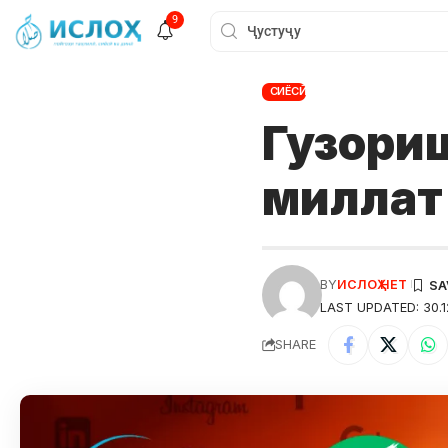
9
СИЁСӢ
Гузориш
миллат
BY
ИСЛОҲ НЕТ
LAST UPDATED: 30.1
SHARE