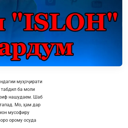
зиндагии муҳоҷирати
 табдил ба моли
сариф нашудаем. Шаб
тапад. Мо, ҳам дар
мон мусофиру
моро орому осуда