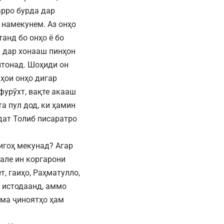
арро бурда дар
 намекунем. Аз онҳо
танд бо онҳо ё бо
 дар хонааш пинҳон
итонад. Шоҳиди он
аҳои онҳо дигар
фурӯхт, вақте акааш
а пул дод, ки ҳамин
удат Толиб писаратро
игоҳ мекунад? Агар
вале ин коргарони
т, гаиҳо, Раҳматулло,
а истодаанд, аммо
ама ҷиноятҳо ҳам