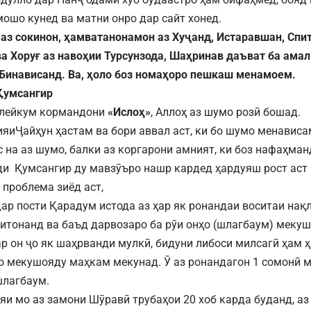
мошо кунед ва матни онро дар сайт хонед.
аз сокинон, ҳамватанонамон аз Хуҷанд, Истаравшан, Спит
а Хоруғ аз навоҳии Турсунзода, Шаҳринав даъват ба амал
Бинависанд. Ва, ҳоло боз номаҳоро пешкаш менамоем.
Қумсангир
алейкум кормандони
«Ислоҳ»
, Аллоҳ аз шумо розӣ бошад.
ияиҶайҳун ҳастам ва бори аввал аст, ки бо шумо менависа
с на аз шумо, балки аз коргарони амният, ки боз нафаҳман
и Қумсангир ду мавзӯъро нашр кардед ҳардуяш рост аст
 проблема зиёд аст,
ар пости Қарадум истода аз ҳар як ронандаи воситаи нақ
итонанд ва баъд дарвозаро ба рӯи онҳо (шлагбаум) мекуш
ар он ҷо як шаҳрванди мулкӣ, бидуни либоси милсагӣ ҳам 
 мекушояду маҳкам мекунад. Ӯ аз ронандагон 1 сомонӣ м
шлагбаум.
яи мо аз замони Шӯравӣ трубаҳои 20 хоб карда буданд, а