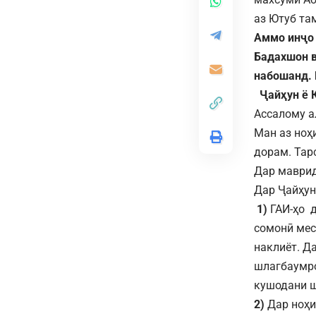
аз Ютуб та
Аммо инҷо 
Бадахшон в
набошанд. 
Ҷайҳун
ё 
Ассалому 
Ман аз ноҳ
дорам. Тар
Дар маврид
Дар Ҷайҳун
1)
ГАИ-ҳо д
сомонӣ мес
наклиёт. Д
шлагбаумро
кушодани 
2)
Дар ноҳи