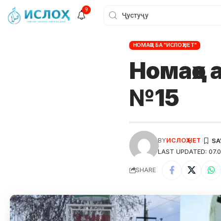
9
НОМАҲО БА "ИСЛОҲ.НЕТ"
Номаҳо а
№15
BY
ИСЛОҲ НЕТ
LAST UPDATED: 07.0
SHARE