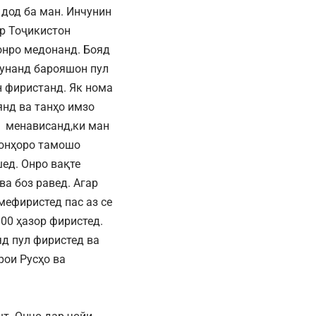
дод ба ман. Инчунин
р Тоҷикистон
онро медонанд. Бояд
кунанд барояшон пул
 фиристанд. Як нома
нд ва танҳо имзо
а менависанд,ки ман
 онҳоро тамошо
ед. Онро вақте
а боз равед. Агар
мефиристед пас аз се
100 ҳазор фиристед.
д пул фиристед ва
рои Русҳо ва