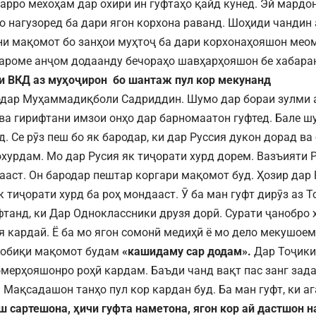
гарро мехоҳам дар охири ин гуфтаҳо қайд кунед. Эй мард
о нагузоред ба дари ягон корхона раванд. Шоҳиди чандин 
ни мақомот бо занҳои муҳтоҷ ба дари корхонаҳояшон мео
ҳароме анҷом додаанду бечораҳо шавҳарҳояшон бе хабара
 ВКД аз муҳоҷирон бо шантаж пул кор мекунанд
дар Муҳаммадиқболи Садриддин. Шумо дар бораи зулми 
ва гирифтани имзои онҳо дар барномаатон гуфтед. Бале ш
. Се рӯз пеш бо як бародар, ки дар Руссия дукон дорад ва
охурдам. Мо дар Русия як тиҷорати хурд дорем. Вазъияти Р
ааст. Он бародар пештар коргари мақомот буд. Ҳозир дар
 тиҷорати хурд ба роҳ мондааст. Ӯ ба ман гуфт дирӯз аз Т
фтанд, ки Дар Одноклассники друзя дорӣ. Сурати ҷанобро 
я кардаӣ. Ё ба мо ягон сомонӣ медиҳӣ ё мо дело мекушоема
собиқи мақомот будам
«кашидаму сар додам».
Дар Тоҷики
мерҳояшонро роҳӣ кардам. Баъди чанд вақт пас занг зад
Мақсадашон танҳо пул кор кардан буд. Ба ман гуфт, ки ага
ш сартешона, ҳичи гуфта наметона, ягон кор ай дастшон 