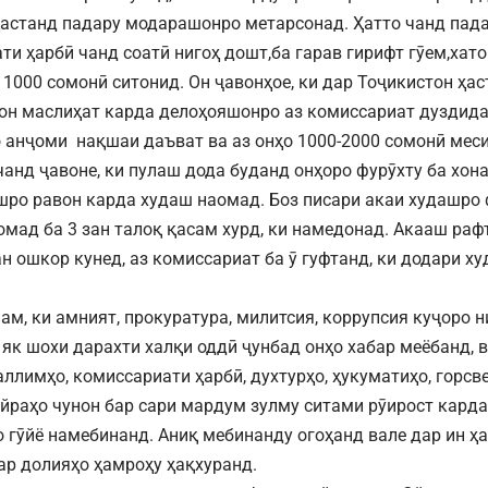
ҳастанд падару модарашонро метарсонад. Ҳатто чанд пад
ти ҳарбӣ чанд соатӣ нигоҳ дошт,ба гарав гирифт гӯем,хато
 1000 сомонӣ ситонид. Он ҷавонҳое, ки дар Тоҷикистон ҳас
н маслиҳат карда делоҳояшонро аз комиссариат дуздида
о анҷоми нақшаи даъват ва аз онҳо 1000-2000 сомонӣ мес
 чанд ҷавоне, ки пулаш дода буданд онҳоро фурӯхту ба хон
ро равон карда худаш наомад. Боз писари акаи худашро 
омад ба 3 зан талоқ қасам хурд, ки намедонад. Акааш рафт
ан ошкор кунед, аз комиссариат ба ӯ гуфтанд, ки додари х
ам, ки амният, прокуратура, милитсия, коррупсия куҷоро н
 як шохи дарахти халқи оддӣ ҷунбад онҳо хабар меёбанд, 
ллимҳо, комиссариати ҳарбӣ, духтурҳо, ҳукуматиҳо, горсве
айраҳо чунон бар сари мардум зулму ситами рӯирост кард
о гӯйё намебинанд. Аниқ мебинанду огоҳанд вале дар ин ҳ
ар долияҳо ҳамроҳу ҳақхуранд.