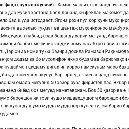
 фақат пул кор кунияй».
Ҳамин маслиҳатро чанд рӯз пеш 
оне дар Русия ҳастанд бояд донанд,ки феълан мақомот да
ело бад шуда истодааст. Ягона роҳи пул кор куни муҳоҷир
у восита ва ҳелаю туҳмат ва шантаж муҳоҷиронро маҷбур 
 Муҳоҷирон набояд сода бошанду ҳарчи мегуянд барояшон
аймонӣ бароят мефиристанд,ки ному насабтро навиштагия
т. Дар он аз номи ту ба Вазири дохила Рамазон Раҳимзод
 анҷом додам ва бо мухолифон якҷо будам ва барномаҳои
а пушаймон шудаму дигар ин корро намекунам маро бахш
 баъдан мегуянд акунун баргардед як месанҷанд шуморо в
авонам омада мегуянд 50 ҳазор рубл фиристед пас. Якбор 
езананд биёед боз мегуед наметавонам. Боз 50 ҳазор ва ё 
умо барояшон як гови ҷушо мешаведу доим барояшон боя
гони кунанду шумо мурда мурда кор кунед ғулом барин ба
худамон.