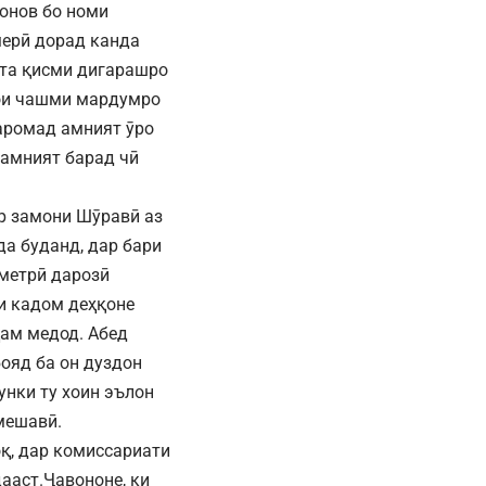
онов бо номи
мерӣ дорад канда
хта қисми дигарашро
рои чашми мардумро
баромад амният ӯро
 амният барад чӣ
р замони Шӯравӣ аз
а буданд, дар бари
 метрӣ дарозӣ
ии кадом деҳқоне
ҳам медод. Абед
бояд ба он дуздон
унки ту хоин эълон
 мешавӣ.
қ, дар комиссариати
ааст.Ҷавононе, ки