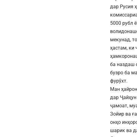
дар Русия 
комиссариа
5000 рубл ё
волидонашо
мекунад, т
ҳастам, ки
ҳамкоронаш
ба наздаш 
бузро ба м
фурӯхт.
Ман ҳайрон
дар Ҷайҳун
ҷамоат, муа
Зойир ва ғ
онҳо инҳор
шарик ва д