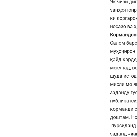
Як чизи ди
занҳоятонр
ки коргаро
носазо ва 
Кормандони
Салом баро
муҳоҷирон 
қайд кардед
мекунад, в
шуда истод
мисли мо як
заданду гу
публикатси
корманди 
доштам. Но
пурсиданд. 
заданд
«ка