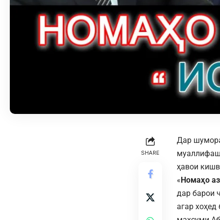
Дар шумор
муаллифаш 
SHARE
ҳавои кишв
«
Номаҳо аз
дар барои 
агар хоҳед
махсуми Аб