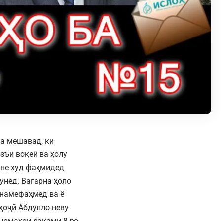
а мешавад, ки
зъи воқеӣ ва ҳолу
оне худ фаҳмидед
унед. Вагарна ҳоло
, намефаҳмед ва ё
ҳоҷӣ Абдулло неву
номаҳои рақами 8 ро