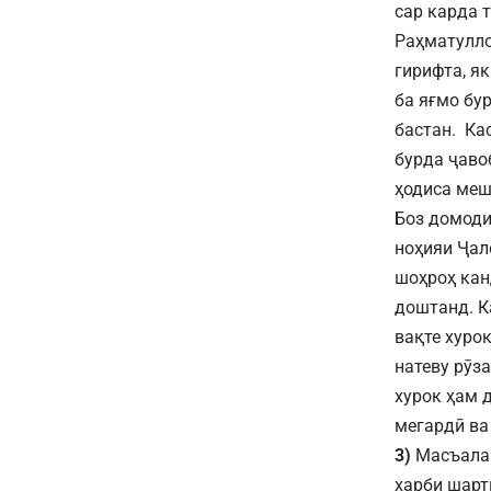
сар карда 
Раҳматулло
гирифта, я
ба яғмо бу
бастан. Ка
бурда ҷаво
ҳодиса меш
Боз домоди
ноҳияи Ҷал
шоҳроҳ кан
доштанд. К
вақте хуро
натеву рӯза
хурок ҳам 
мегардӣ ва
3)
Масъалаи
харби шарт