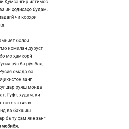
они Қумсангир илтимос
аз ин ҳодисаҳо будам,
мадагӣ чи корҳои
нд.
амният болои
умо комилан дуруст
 бо мо ҳамкорӣ
усия рӯз ба рӯз бад
 Русия омада ба
оҷикистон занг
хуг дар руяш монда
т. Гуфт, худам, ки
стон як
«таға»
анд ва бахшиш
р ба ту ҳам яке занг
намебиёя.