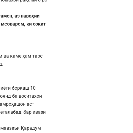
амен, аз навоҳии
 меоварем, ки сокит
м ва каме ҳам тарс
д.
лиёти боркаш 10
оянд ба воситахои
ҳамроҳашон аст
еталабад, бар ивази
з мавзеъи Қарадум