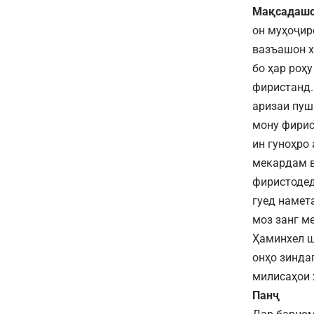
Мақсадашон
он муҳоҷир
вазъашон х
бо ҳар роҳ
фиристанд.
аризаи пуш
мону фирис
ин гуноҳро
мекардам в
фиристодед
гуед намет
моз занг м
Ҳаминхел ш
онҳо зинда
милисаҳои 
Панҷ