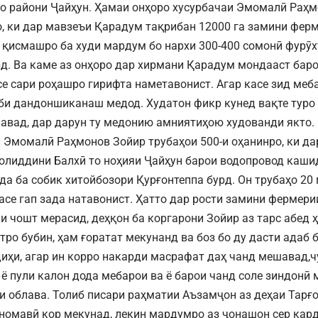
то райони Ҷайҳун. Ҳамаи онҳоро хусурбачаи Эмомалӣ Раҳм
, ки дар мавзеъи Қарадум тақрибан 12000 га замини фер
к қисмашро ба худи мардум бо нархи 300-400 сомонӣ фурӯ
рд. Ва каме аз онҳоро дар хирмани Қарадум мондааст ба
се сари роҳашро гирифта наметавонист. Агар касе зид ме
би дандоншиканаш медод. Худатон фикр кунед вақте туро
авад, дар дарун ту медонию амниятиҳою худованди якто.
 Эмомалӣ Раҳмонов Зойир трубаҳои 500-и оҳанинро, ки да
олиддини Балхӣ то ноҳияи Ҷайҳун барои водопровод кашид
да ба собик хитойбозори Қурғонтеппа бурд. Он трубаҳо 20
асе гап зада натавонист. Ҳатто дар рости замини фермер
ки чошт мерасид, деҳқон ба коргарони Зойир аз тарс абед 
тро бубин, ҳам ғоратат мекунанд ва боз бо ду дасти адаб 
диҳи, агар ин корро накарди масрафат даҳ чанд мешавад,ч
 ё пули калон дода мебарои ва ё барои чанд соле зиндонӣ
 облава. Толиб писари раҳматии Аъзамҷон аз деҳаи Тарғо
номавӣ кор мекунад, лекин мардумро аз ҷонашон сер кард