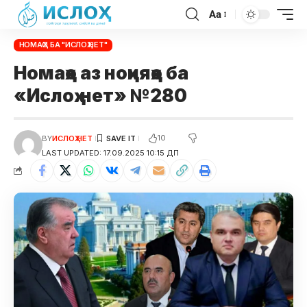
Aa
НОМАҲО БА "ИСЛОҲ.НЕТ"
Номаҳо аз ноҳияҳо ба
«Ислоҳ.нет» №280
10
BY
ИСЛОҲ НЕТ
LAST UPDATED: 17.09.2025 10:15 ДП