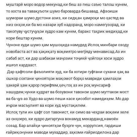
муштарӣ моро водор мекунад,ки беш аз пеш саъю талош кунем,
то хоста ва тавақуъоти шумо бароварда бишавад. Афзоиши
шумораи шумо дустони азиз, ки сидқан ҳамроҳи мо ҳастед ва
низ онҳое,ки ба мо назари хуб надоранд, моро намегузорад, ки
такопуву ҷустуҷуҳои худро кам кунем, баракс таҳрик медиҳад,ки
кори бештар кунем.
Чуноне худи шумо ҳам мушоҳида намудед Ислоҳ минбари озоду
новобаста аст ва ҳақиқату воқеиятро мегӯяду менависад.Аз ин
сабаб аст, ки дар шабакаи маҷозии тоҷикӣ ҷойгоҳи хоси худро
ишғол кардааст.
Дар ҳафтсоли фаъолияти худ, ки ба хотири гуфтани сухани ҳақ ва
ошкор сохтани ҷиноятҳои мақомот борҳо мавриди ҳамлаҳои
ҳакерӣ ҳам қарор гирифтем,ҳеҷ гоҳ аз ин роҳ мунсариф
нашудем,чунки қудрат ва бозувони тавонои шумо муттакои мост
ва ба ҷуз аз Худо ва шумо пеши касе ҳисобот намедиҳем. Мо дар
иҷрои масъулият ва кори худ мустақилем.
Ислоҳ тули ин ҳафт сол тавонист, ки симо ва чеҳраи воқеии хеле
аз онҳоеро, ки худро дигаргуна вонамуд мекарданд,намоён
созад. Бар алайҳи ҷиноятҳои бузрге чун, коррупсия, гардиши
ғайриқонунии маводи мухаддир, аҳкоми ғайриодилона дар