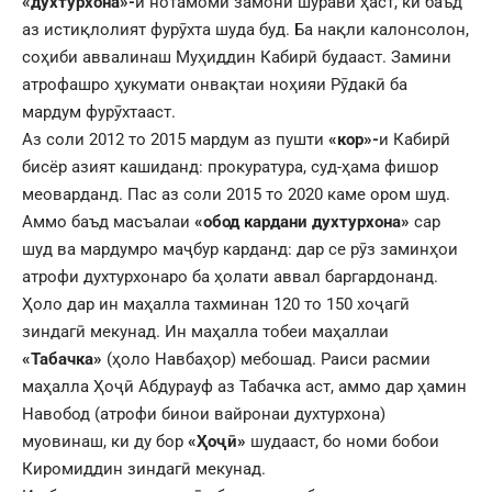
«духтурхона»-
и нотамоми замони шӯравӣ ҳаст, ки баъд
аз истиқлолият фурӯхта шуда буд. Ба нақли калонсолон,
соҳиби аввалинаш Муҳиддин Кабирӣ будааст. Замини
атрофашро ҳукумати онвақтаи ноҳияи Рӯдакӣ ба
мардум фурӯхтааст.
Аз соли 2012 то 2015 мардум аз пушти
«кор»-
и Кабирӣ
бисёр азият кашиданд: прокуратура, суд-ҳама фишор
меоварданд. Пас аз соли 2015 то 2020 каме ором шуд.
Аммо баъд масъалаи
«обод кардани духтурхона»
сар
шуд ва мардумро маҷбур карданд: дар се рӯз заминҳои
атрофи духтурхонаро ба ҳолати аввал баргардонанд.
Ҳоло дар ин маҳалла тахминан 120 то 150 хоҷагӣ
зиндагӣ мекунад. Ин маҳалла тобеи маҳаллаи
«Табачка»
(ҳоло Навбаҳор) мебошад. Раиси расмии
маҳалла Ҳоҷӣ Абдурауф аз Табачка аст, аммо дар ҳамин
Навобод (атрофи бинои вайронаи духтурхона)
муовинаш, ки ду бор
«Ҳоҷӣ»
шудааст, бо номи бобои
Киромиддин зиндагӣ мекунад.