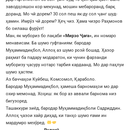
заводҳояшон кор мекунад, мошин мебароранд, барқ
доранд. Мо чӣ дорем? 30 сол пеш як-ду сол ҷанг шуд-
ҳамин. Имрӯз чӣ дорем? Ҳеҷ чиз. Ҳама чизро Раҳмонов
бо оилааш фурӯхт!
Ман, як мубориз бо лақаби
«Мирзо Ҷаға»,
ин номаро
менависам. Ба шумо гуфтаниям: бародар
Муҳаммадиқбол, Аллоҳ аз шумо розӣ бошад. Ҳазор
раҳмат ба падару модаратон, ки чунин фарзанди
муборизу ҷасуру нотарс тарбия кардаанд. Мо дар паҳлуи
шумо ҳастем.
Аз баччаҳои Куйбеш, Комсомол, Қараболо.
Бародар Муҳаммадиқбол, ҳамеша барномаҳои мо дар
охир мемонад. Хоҳиш: як бор аз аввали барнома низ
бигузоред.
Ташаккури зиёд, бародар Муҳаммадиқболи Садриддин.
Аллоҳ ҷазои хайр диҳад, ки танҳо шумо ғами ин
мардумро мехӯред.
Рудакӣ