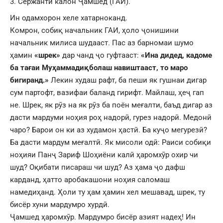
Сержанти калон Ҷамшед (ГАИ).
Ин одамхорон хеле хатарноканд.
Комрон, собиқ начальник ГАИ, ҳоло ҷонишини
начальник милиса шудааст. Пас аз барномаи шумо
ҳамин
«шрек»
дар чанд ҷо гуфтааст:
«Ина дидед, кадоме
ба тағаи Муҳаммадиқболаш навиштааст, то маро
бигиранд.»
Лекин худаш рафт, ба пеши як гушнаи дигар
сум партофт, вазифаи баланд гирифт. Майлаш, ҳеҷ гап
не. Шрек, як рӯз на як рӯз ба поён меғалти, баъд дигар аз
дасти мардуми ноҳия роҳ надорӣ, гурез надорӣ. Медонӣ
чаро? Барои он ки аз худамон ҳастӣ. Ба куҷо мегурезӣ?
Ба дасти мардум меғалтӣ. Як мисоли одӣ: Раиси собиқи
ноҳияи Панҷ Зариф Шоҳиёни калӣ ҳаромхӯр охир чи
шуд? Оқибати писараш чи шуд? Аз ҳама ҷо дафш
карданд, ҳатто аробакашони ноҳия саломаш
намедиҳанд. Ҳоли ту ҳам ҳамин хел мешавад, шрек, ту
бисёр хуни мардумро хурдӣ.
Ҷамшед ҳаромхӯр. Мардумро бисёр азият надеҳ! Ин