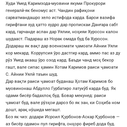
Худи Умед Каримзода-муовини якуми Прокурори
генералӣ-як беномус аст. Чандин рафиқони
сарватмандашро хело истифода карда. Барои вазифа
гирифтани худ ҳатто худро дар пропискаи Данғара сабт
кард, гарчанде аслан дар Уялии, ноҳияи Хуросон калон
шудааст. Падараш аз Норак омада буд ба Хуросон.
Додараш як вақт дар военкомати ҷамоати Айнии Уяли
кор мекард. Коррупсия ӯро дастгир кард, аммо пас аз ду
рӯз Умед акааш ӯро озод кард. Баъди чанд моҳ бекор
гашт, вале сипас ҳамин Хотам Каримов раиси ҷамоати
С. Айнии Уялӣ таъин шуд.
Дар вақти раиси ҷамоат буданаш Ҳотам Каримов бо
муовинонаш Абдулло Гурбатиро латукӯб карда буд. Як
одами бисёр бадахлоқ буд. Бовар мекунед: раиси
ҷамоат буд, вале рӯзҳои дароз бо як зан, ки Соҳиба ном
дошт, арақ нӯшида мегашт.
Боз як чиз: додари Исроил Қурбонов-Аскар Қурбонов —
аз бисёр одамон пул гирифта, онҳоро фиреб дода буд.