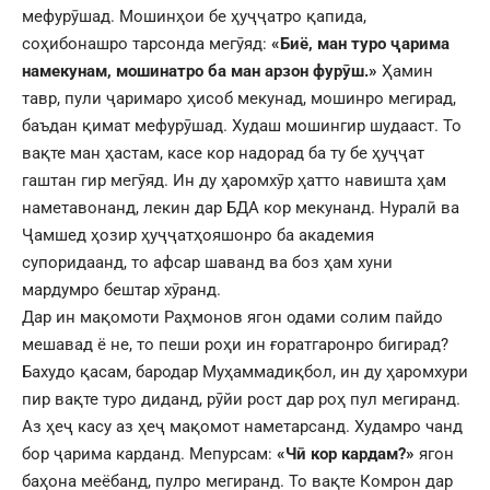
мефурӯшад. Мошинҳои бе ҳуҷҷатро қапида,
соҳибонашро тарсонда мегӯяд:
«Биё, ман туро ҷарима
намекунам, мошинатро ба ман арзон фурӯш.»
Ҳамин
тавр, пули ҷаримаро ҳисоб мекунад, мошинро мегирад,
баъдан қимат мефурӯшад. Худаш мошингир шудааст. То
вақте ман ҳастам, касе кор надорад ба ту бе ҳуҷҷат
гаштан гир мегӯяд. Ин ду ҳаромхӯр ҳатто навишта ҳам
наметавонанд, лекин дар БДА кор мекунанд. Нуралӣ ва
Ҷамшед ҳозир ҳуҷҷатҳояшонро ба академия
супоридаанд, то афсар шаванд ва боз ҳам хуни
мардумро бештар хӯранд.
Дар ин мақомоти Раҳмонов ягон одами солим пайдо
мешавад ё не, то пеши роҳи ин ғоратгаронро бигирад?
Бахудо қасам, бародар Муҳаммадиқбол, ин ду ҳаромхури
пир вақте туро диданд, рӯйи рост дар роҳ пул мегиранд.
Аз ҳеҷ касу аз ҳеҷ мақомот наметарсанд. Худамро чанд
бор ҷарима карданд. Мепурсам:
«Чӣ кор кардам?»
ягон
баҳона меёбанд, пулро мегиранд. То вақте Комрон дар