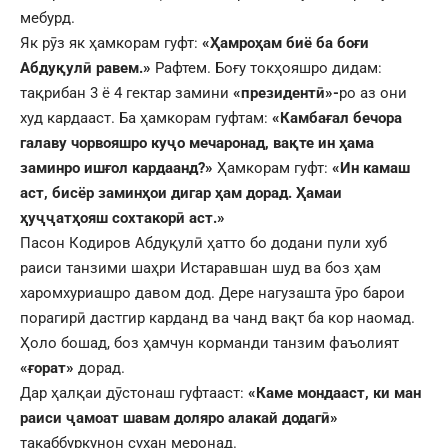
мебурд.
Як рӯз як ҳамкорам гуфт:
«Ҳамроҳам биё ба боғи
Абдуқулӣ равем.»
Рафтем. Боғу токҳояшро дидам:
тақрибан 3 ё 4 гектар замини
«президентӣ»-
ро аз они
худ кардааст. Ба ҳамкорам гуфтам:
«Камбағал бечора
галаву чорвояшро куҷо мечаронад, вақте ин ҳама
заминро ишғол кардаанд?»
Ҳамкорам гуфт:
«Ин камаш
аст, бисёр заминҳои дигар ҳам дорад. Ҳамаи
ҳуҷҷатҳояш сохтакорӣ аст.»
Пасон Кодиров Абдуқулӣ ҳатто бо додани пули хуб
раиси танзими шаҳри Истаравшан шуд ва боз ҳам
харомхуриашро давом дод. Дере нагузашта ӯро барои
порагирӣ дастгир карданд ва чанд вақт ба кор наомад.
Ҳоло бошад, боз ҳамчун корманди танзим фаъолият
«
ғорат
»
дорад.
Дар ҳалқаи дӯстонаш гуфтааст:
«Каме мондааст, ки ман
раиси ҷамоат шавам
доляро алакай додагӣ
»
такаббуркунон сухан меронад.