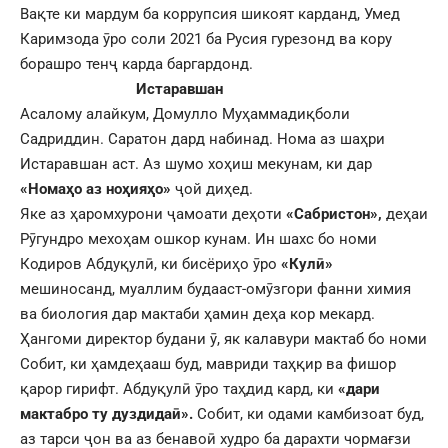
Вақте ки мардум ба коррупсия шикоят карданд, Умед
Каримзода ӯро соли 2021 ба Русия гурезонд ва кору
борашро тенҷ карда баргардонд.
Истаравшан
Асалому алайкум, Домулло Муҳаммадиқболи
Садриддин. Саратон дард набинад. Нома аз шаҳри
Истаравшан аст. Аз шумо хоҳиш мекунам, ки дар
«Номаҳо аз ноҳияҳо»
ҷой диҳед.
Яке аз ҳаромхурони ҷамоати деҳоти
«Сабристон»,
деҳаи
Рӯгундро мехоҳам ошкор кунам. Ин шахс бо номи
Кодиров Абдуқулӣ, ки бисёриҳо ӯро
«Кулӣ»
мешиносанд, муаллим будааст-омӯзгори фанни химия
ва биология дар мактаби ҳамин деҳа кор мекард.
Ҳангоми директор будани ӯ, як калавури мактаб бо номи
Собит, ки ҳамдеҳааш буд, мавриди таҳқир ва фишор
қарор гирифт. Абдуқулӣ ӯро таҳдид кард, ки
«дари
мактабро ту дуздидаӣ».
Собит, ки одами камбизоат буд,
аз тарси ҷон ва аз бенавоӣ худро ба дарахти чормағзи