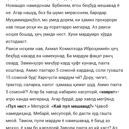
Номашро намедонам. Бубинем, ягон беҳбуд мешавад ё
не. Агар нашуд, боз ба шумо мерасонем, бародар.
Муҳаммадиқбол, мо умед дорем, ки ҳамин прокурори
нав пеши роҳи ин ду ғоратгарро мегирад. Аз раиси
ноҳия бошад, ҳеҷ умеде нест. Хуни мардумро хӯрда
истодааст.
Раиси ноҳияи нав, Акмал Комилзода Иброҳимиён ҳеҷ
беҳбуд накард ва намекунад. Ба мардум фақат ранҷ
овард. Заминҳоро маҷбур кард ҷуфт кунанд, пахта
коштанд. Аммо пахтаро 5 сомонӣ карданд, соли гузашта
15 сомонӣ буд! Хароҷоти мардум чӣ? Дору, чигит,
трактор, саларка, налог -ҳамааш қимат шуд. Аммо пахта
5 сомонӣ?! Агар ба завод набарию насупорӣ,
«каврат»-
атро канда мегиранд. Агар бурдӣ, дар завод мегӯянд:
«Пул нест.»
Мепурсӣ:
«Кай пул мешавад?»
Ҷавоб
намедиҳанд. Мебарӣ, месупорӣ, бо дасти худ гашта
меоӣ. Тамом, пули мардум ё намешавад, ё баъд аз
моҳҳо, ё ҳам бо қарздорӣ.Заводи пахта аз кӣ ҳаст? Аз