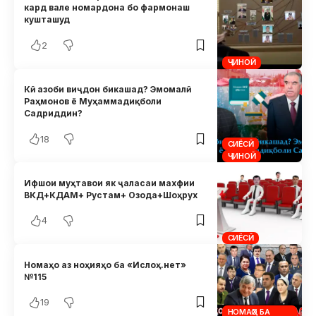
кард вале номардона бо фармонаш
кушташуд
2
ҶИНОӢ
Кӣ азоби виҷдон бикашад? Эмомалӣ
Раҳмонов ё Муҳаммадиқболи
Садриддин?
18
СИЁСӢ
ҶИНОӢ
Ифшои муҳтавои як ҷаласаи махфии
ВКД+КДАМ+ Рустам+ Озода+Шоҳрух
4
СИЁСӢ
Номаҳо аз ноҳияҳо ба «Ислоҳ.нет»
№115
19
НОМАҲО БА