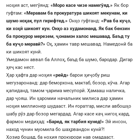
ноҳия аст, мегӯянд:
«Моро касе чизе намегӯяд.»
Як бор
гуфтам:
«Меравам ба прокуратура шикоят мекунам, ки
шумо ноҳақ пул гирифтед.»
Онҳо гуфтанд:
«Рав ба куҷо,
ки хоҳӣ шикоят кун. Онҳо аз худамонанд. Як бак бензин
ба прокурор мерезем, ҷонамон халос мешавад. Баъд ту
ба куҷо меравӣ?»
Оҳ, ҳамин тавр мешавад. Намедонӣ ба
ки шикоят кунӣ.
Умедамон аввал ба Аллоҳ, баъд ба шумо, бародар. Дигар
ҳеҷ кас нест.
Ҳар ҳафта дар ноҳия
«рейд»
барои ҳиҷобу риш
мегузаронанд: дар беморхона, мактаб, бозор, кӯча. Агар
қапиданд, тамом ҷарима месупорӣ. Ҳамааш наличка,
дар ҷояш. Ин ҳаромии начальник милиса дар ҳамин
ноҳия миллионер шудааст. Ин ғоратгар, мисли авбошҳо
шабу рӯз дар бозор мегардад. Агар касе каҷ нигоҳ кард,
фармон медиҳад:
«Баред, як тарбия кунед!»
Эй инсон,
наход чунин муомила бо шаҳрвандон кунӣ?!
Ҳозир бошад, ба ноҳия прокурори нав омадааст.