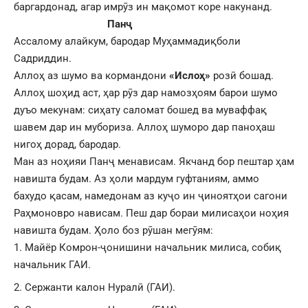
баргардонад, агар имрӯз ин мақомот коре накунанд.
Панҷ
Ассалому алайкум, бародар Муҳаммадиқболи
Садриддин.
Аллоҳ аз шумо ва кормандони
«Ислоҳ»
розӣ бошад.
Аллоҳ шоҳид аст, ҳар рӯз дар намозҳоям барои шумо
дуъо мекунам: сиҳату саломат бошед ва муваффақ
шавем дар ин мубориза. Аллоҳ шуморо дар паноҳаш
нигоҳ дорад, бародар.
Ман аз ноҳияи Панҷ менависам. Якчанд бор пештар ҳам
навишта будам. Аз ҳоли мардум гуфтаниям, аммо
бахудо қасам, намедонам аз куҷо ин ҷиноятҳои сагони
Раҳмоновро нависам. Пеш дар бораи милисаҳои ноҳия
навишта будам. Ҳоло боз рӯшан мегӯям:
Майёр Комрон-ҷонишини начальник милиса, собиқ
начальник ГАИ.
Сержанти калон Нуралӣ (ГАИ).