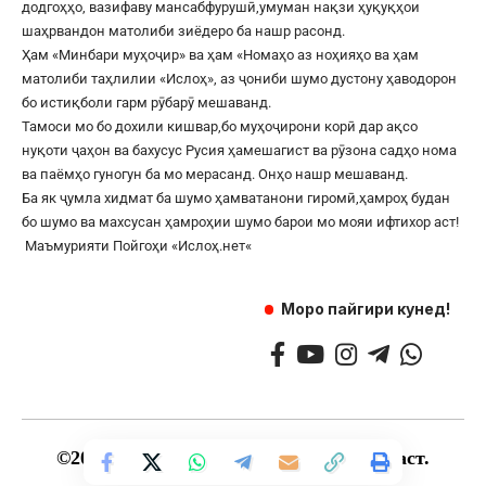
додгоҳҳо, вазифаву мансабфурушӣ,умуман нақзи ҳуқуқҳои
шаҳрвандон матолиби зиёдеро ба нашр расонд.
Ҳам «Минбари муҳоҷир» ва ҳам «Номаҳо аз ноҳияҳо ва ҳам
матолиби таҳлилии «Ислоҳ», аз ҷониби шумо дустону ҳаводорон
бо истиқболи гарм рӯбарӯ мешаванд.
Тамоси мо бо дохили кишвар,бо муҳоҷирони корӣ дар ақсо
нуқоти ҷаҳон ва бахусус Русия ҳамешагист ва рӯзона садҳо нома
ва паёмҳо гуногун ба мо мерасанд. Онҳо нашр мешаванд.
Ба як ҷумла хидмат ба шумо ҳамватанони гиромӣ,ҳамроҳ будан
бо шумо ва махсусан ҳамроҳии шумо барои мо мояи ифтихор аст!
Маъмурияти Пойгоҳи «
Ислоҳ.нет
«
Моро пайгири кунед!
©
2017
— 2025 — Ҳамаи ҳуқуқ маҳфуз аст.