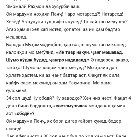
Эмомалӣ Раҳмон ва хусурбачааш.
Эй мардуми ноҳияи Панҷ! Чаро метарсед?! Натарсед!
Хезед! Аз ҳуқуқи худ дифоъ кунед! То кай хап мекунед?
Агар ҳамин хел хап истед, ҳолатон аз ин ҳам бадтар
мешавад.
Бародар Муҳаммадиқбол, ҳар вақте шумо гап мезанед,
калонҳои мо мегӯянд:
«Ин тавр накун, ҷанг мешавад.
Шумо кӯдак будед, ҷангро надидаед.»
Э падарон, акаҳо,
тағоҳо! Шумо аз кадом ҷанг мегӯед? Мо ҳозир дар
ҳолате ҳастем, ки аз ҷанг бадтар аст. Фақат як оила
кайфу сафо мекунад-он ҳам Раҳмонов. Мо ҳама
ғуломем!
34 сол шуд! Ку ободӣ? Ку заводҳо? Ҳеҷ чиз нест! Фақат 4
дона бино бардошта,
«светомузыка»
мондаанд-ҳамин
аст
«ободӣ»?
Эй мардуми Панҷ, як бори дигар ғайрат кунед, бедор
шавед!
Дар Афғонистон 30 сол ҷанг буд, то ҳол ҳам ҳаст. Вале