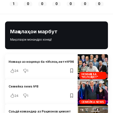
1
0
0
0
0
0
0
Мақолаҳои марбут
Мақолаҳои монандро хонед!
Номаҳо аз ноҳияҳо ба «Ислоҳ.нет»№96
24
1
НОМАҲО БА
"ИСЛОҲ.НЕТ"
Семейка news №8
24
1
СЕМЕЙКА NEWS
Саъдӣ командир аз Раҳмонов ҳимоят