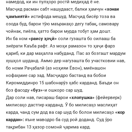
намедод, ки ин пулҳоро ростӣ медиҳад ё не.
Масҷид расман сабт нашудааст, балки ҳамчун
«хонаи
ҷамъиятӣ»
истифода мешуд. Масҷид бисёр тоза ва
озода буд, барои тӯю маъракаҳо дегу табақ, самовару
чойнак, пиёла, ҳатто барои мурда тобут ҳам дошт.
Ин ба ном
«раису ҳоҷӣ»
соли гузашта бо оилааш ба
зиёрати Каъба рафт. Аз моҳи рамазон то ҳаҷи фарз
қариб, ки дар маҳалла набуданд. Пас аз бозгашт мардум
хушҳол шуданд. Аммо дер нагузашта бо участковии нав,
бо номи Раҷабалӣ (аз ноҳияи Ёвон), миёнашон
нофаҳмие сар зад. Масҷидро бастанд ва бобои
Киромиддинро 15 шабонарӯз ҳабс карданд. Баъди он
боз фасоду
«буз»-
и ошкоро сар шуд.
Дар соли нав, писараш барои
«хлопушка»
(фейерверк)
милисаҳо дастгир карданд. Ӯ бо милисаҳо маслиҳат
карда, чанд сум дод ва сар шуд бо болои милисаҳо
«кор
кардан»:
яъне маводро ба суд рой доданд. Суд ӯро
тақрибан 13 ҳазор сомонӣ ҷарима кард.