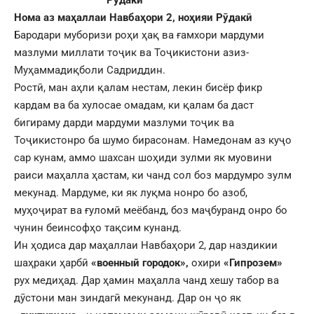
Нома аз маҳаллаи Навбаҳори 2, ноҳияи Рӯдакӣ
Бародари муборизи роҳи ҳақ ва ғамхори мардуми
мазлуми миллати тоҷик ва Тоҷикистони азиз-
Муҳаммадиқболи Садриддин.
Ростӣ, ман аҳли қалам нестам, лекин бисёр фикр
кардам ва ба хулосае омадам, ки қалам ба даст
бигираму дарди мардуми мазлуми тоҷик ва
Тоҷикистонро ба шумо бирасонам. Намедонам аз куҷо
сар кунам, аммо шахсан шоҳиди зулми як муовини
раиси маҳалла ҳастам, ки чанд сол боз мардумро зулм
мекунад. Мардуме, ки як луқма нонро бо азоб,
муҳоҷират ва ғуломӣ меёбанд, боз маҷбуранд онро бо
чунин беинсофҳо тақсим кунанд.
Ин ҳодиса дар маҳаллаи Навбаҳори 2, дар наздикии
шаҳраки ҳарбӣ
«военный городок»,
охири
«Гипрозем»
рух медиҳад. Дар ҳамин маҳалла чанд хешу табор ва
дӯстони ман зиндагӣ мекунанд. Дар он ҷо як