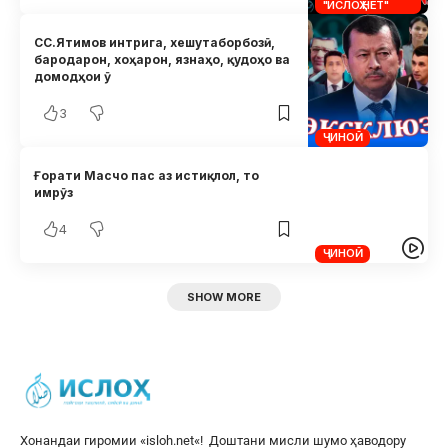
"ИСЛОҲ.НЕТ"
СС.Ятимов интрига, хешутаборбозӣ,
бародарон, хоҳарон, язнаҳо, қудоҳо ва
домодҳои ӯ
3
ҶИНОӢ
Ғорати Масчо пас аз истиқлол, то
имрӯз
4
ҶИНОӢ
SHOW MORE
Хонандаи гиромии «
isloh.net
«! Доштани мисли шумо ҳаводору