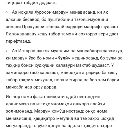
тиҷорат табдил додааст.
Аз ноҳияи Хуросон-мардум менависанд, ки як
алкаши бесавод, бо пуштибонии тағояш-муовини
аввали Прокурори генералӣ-сардори маориф шудааст.
Як хонаводаву хешу табор тамоми сохторро зери даст
гирифтаанд.
Аз Истаравшан-як муаллим ва мансабдори харомхур,
ки мардум ӯро бо номи
«Кулӣ»
мешиносанд, бо зулм ва
таҳқир боиси худкушии калавури мактаб шудааст. Ӯ
заминҳоро ғасб кардааст, маводҳои аграриро ба хешу
табор тақсим мекунад, пора мегирад ва боз ҳам барои
мансаби нав орзу дорад.
Ин чор нома фақат шикояти оддӣ нестанд-ин
додномаҳо ва иттиҳомномаҳои ошкоро алайҳи
золимонанд. Мардум хомӯш нестанд: онҳо нома
менависанд, ҳақиқатро мегӯянд ва таърихро шоҳид
мегузоранд, то рӯзе қонун ва адолат ҳаққи онҳоро