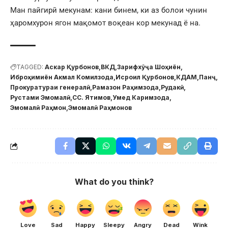
Ман пайгирӣ мекунам: кани бинем, ки аз болои чунин
ҳаромхурон ягон мақомот воқеан кор мекунад ё на.
TAGGED:
Аскар Қурбонов
ВКД
Зарифхӯҷа Шоҳиён
Иброҳимиён Акмал Комилзода
Исроил Қурбонов
КДАМ
Панҷ
Прокуратураи генералӣ
Рамазон Раҳимзода
Рудакӣ
Рустами Эмомалӣ
СС. Ятимов
Умед Каримзода
Эмомалӣ Раҳмон
Эмомалӣ Раҳмонов
What do you think?
Love
Sad
Happy
Sleepy
Angry
Dead
Wink