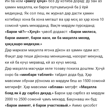
Ин ба ном
«раису ҳоҷӣ»
боз ду котиба дорад: ду зан аз
ҳамин маҳалла, ки барои пулҷамъкунӣ ба ӯ ёрӣ
медиҳанд. Як сол пеш, як журнал дар дасти ҳамин
котибаҳо хона ба хона мегашт ва ҳар моҳ аз ҳар хона 10
сомонӣ ҷамъ мекарданд. Вақте мардум пурсиданд:
«Барои чӣ?»-«Ҳоҷӣ»
ҷавоб додааст:
«Барои милиса,
барои амният, барои касе, ки ба маҳалла меояд,
ҳаққашро медиҳам.»
Дар маркази маҳалла ягона дӯкон аз ҳамин одам аст.
Фақат дар пеши дӯконаш менишинад, назорат мекунад,
ки кӣ ба куҷо меравад, кӣ аз куҷо меояд.
Дар маҳалла масҷиди хеле тозаву покиза доштем. Ҳоҷӣ
онро ба
«минбари таблиғӣ»
табдил дода буд. Ҳар
мавсими обунаи рӯзнома аз мардум беш аз 1500 сомонӣ
мегирифт. Ҳар мавсими
«аблава»
мегуфт:
«Маҳалла
бояд як ё ду сарбоз диҳад.»
Барои ҳар сарбоз аз мардум
2000 то 2500 сомонӣ ҷамъ мекард. Баҳонааш ин буд:
«Барои амният, ё барои участковый.»
Аммо ҳисобот