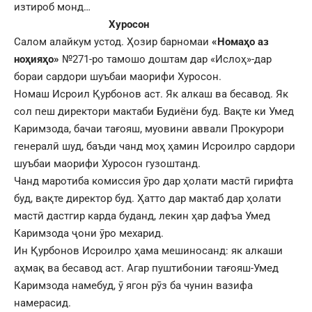
изтироб монд…
Хуросон
Салом алайкум устод. Ҳозир барномаи
«Номаҳо аз
ноҳияҳо»
№271-ро тамошо доштам дар «Ислоҳ»-дар
бораи сардори шуъбаи маорифи Хуросон.
Номаш Исроил Қурбонов аст. Як алкаш ва бесавод. Як
сол пеш директори мактаби Будиёни буд. Вақте ки Умед
Каримзода, бачаи тағояш, муовини аввали Прокурори
генералӣ шуд, баъди чанд моҳ ҳамин Исроилро сардори
шуъбаи маорифи Хуросон гузоштанд.
Чанд маротиба комиссия ӯро дар ҳолати мастӣ гирифта
буд, вақте директор буд. Ҳатто дар мактаб дар ҳолати
мастӣ дастгир карда буданд, лекин ҳар дафъа Умед
Каримзода ҷони ӯро мехарид.
Ин Қурбонов Исроилро ҳама мешиносанд: як алкаши
аҳмақ ва бесавод аст. Агар пуштибонии тағояш-Умед
Каримзода намебуд, ӯ ягон рӯз ба чунин вазифа
намерасид.