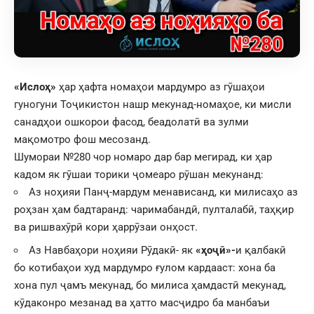
«Ислоҳ»
ҳар ҳафта номаҳои мардумро аз гӯшаҳои
гуногуни Тоҷикистон нашр мекунад-номаҳое, ки мисли
санадҳои ошкорои фасод, беадолатӣ ва зулми
мақомотро фош месозанд.
Шумораи №280 чор номаро дар бар мегирад, ки ҳар
кадом як гӯшаи торики ҷомеаро рӯшан мекунанд:
Аз ноҳияи Панҷ-мардум менависанд, ки милисаҳо аз
роҳзан ҳам бадтаранд: чаримабандӣ, пулталабӣ, таҳқир
ва ришвахӯрӣ кори ҳаррӯзаи онҳост.
Аз Навбаҳори ноҳияи Рӯдакӣ- як
«ҳоҷӣ»-
и қалбакӣ
бо котибаҳои худ мардумро ғулом кардааст: хона ба
хона пул ҷамъ мекунад, бо милиса ҳамдастӣ мекунад,
кӯдаконро мезанад ва ҳатто масҷидро ба манбаъи