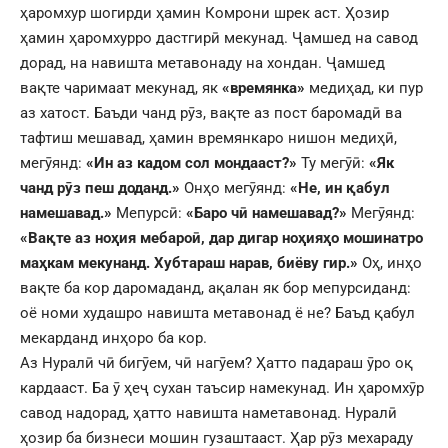
ҳаромхур шогирди ҳамин Комрони шрек аст. Ҳозир
ҳамин ҳаромхурро дастгирӣ мекунад. Ҷамшед на савод
дорад, на навишта метавонаду на хондан. Ҷамшед
вақте чаримаат мекунад, як
«времянка»
медиҳад, ки пур
аз хатост. Баъди чанд рӯз, вақте аз пост баромадӣ ва
тафтиш мешавад, ҳамин времянкаро нишон медиҳӣ,
мегӯянд:
«Ин аз кадом сол мондааст?»
Ту мегӯӣ:
«Як
чанд рӯз пеш доданд.»
Онҳо мегӯянд:
«Не, ин қабул
намешавад.»
Мепурсӣ:
«Баро чӣ намешавад?»
Мегӯянд:
«Вақте аз ноҳия мебароӣ, дар дигар ноҳияҳо мошинатро
маҳкам мекунанд. Хубтараш нарав, биёву гир.»
Оҳ, инҳо
вақте ба кор даромаданд, ақалан як бор мепурсиданд:
оё номи худашро навишта метавонад ё не? Баъд қабул
мекарданд инҳоро ба кор.
Аз Нуралӣ чӣ бигӯем, чӣ нагӯем? Ҳатто падараш ӯро оқ
кардааст. Ба ӯ ҳеҷ сухан таъсир намекунад. Ин ҳаромхӯр
савод надорад, ҳатто навишта наметавонад. Нуралӣ
ҳозир ба бизнеси мошин гузаштааст. Ҳар рӯз мехараду