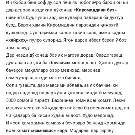
Ин бобои беинсоф ду сол пеш як ноболиғро барои он ки
дар девори наздикии дӯконаш
«Киромиддини буз»
навишта буд, чунон зад, ки кӯдакро падараш ба духтур
бурд. Барои ҳамин Киромиддин парвандаи ҷиноятӣ
кушоданд. Суд ҷаримаи калон таъин кард, аммо кадом
«хайрхоҳ»
пулро супорид. Ягон дарси ибрат барои ӯ боз
ҳам нашуд.
Дар назди дӯконаш боз як мағоза дорад. Савдогараш
духтараш аст, ки ба
«бочкача»
монанд аст. Ҳамон духтар
бачаҳои маҳалларо озор медиҳад, меронад,
намегузорад назди мағоза биёянд.
Соли гузашта, дар мавсими аблава, аз як баччае, ки
падар надорад ва дар кӯчаи ҳамсоя зиндагӣ мекунад,
5000 сомонӣ гирифт. Баҳона-аз номи военкомат. Лекин
маълум нест, ки чӣ қадарро воқеан ба военкомат дод ва
чӣ қадарро ба кисаи худаш андохт. Худо медонад.
Имсол ҳам ҳамин ҳамсояи бечораро бо чанд корманди
военкомат
«
номнавис
»
кард. Модараш дар гиряву