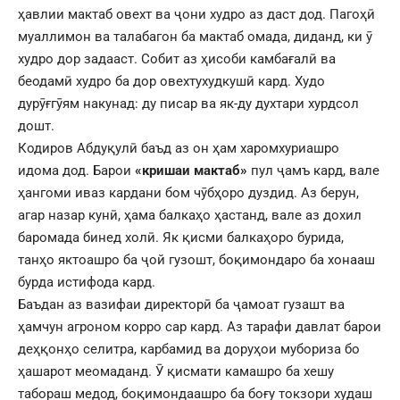
ҳавлии мактаб овехт ва ҷони худро аз даст дод. Пагоҳӣ
муаллимон ва талабагон ба мактаб омада, диданд, ки ӯ
худро дор задааст. Собит аз ҳисоби камбағалӣ ва
беодамӣ худро ба дор овехтухудкушӣ кард. Худо
дурӯғгӯям накунад: ду писар ва як-ду духтари хурдсол
дошт.
Кодиров Абдуқулӣ баъд аз он ҳам харомхуриашро
идома дод. Барои
«кришаи мактаб»
пул ҷамъ кард, вале
ҳангоми иваз кардани бом чӯбҳоро дуздид. Аз берун,
агар назар кунӣ, ҳама балкаҳо ҳастанд, вале аз дохил
баромада бинед холӣ. Як қисми балкаҳоро бурида,
танҳо яктоашро ба ҷой гузошт, боқимондаро ба хонааш
бурда истифода кард.
Баъдан аз вазифаи директорӣ ба ҷамоат гузашт ва
ҳамчун агроном корро сар кард. Аз тарафи давлат барои
деҳқонҳо селитра, карбамид ва доруҳои мубориза бо
ҳашарот меомаданд. Ӯ қисмати камашро ба хешу
табораш медод, боқимондаашро ба боғу токзори худаш