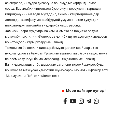
аз онҳоеро, ки худро дигаргуна вонамуд мекарданд,намоён
созад. Бар алайҳи ҷиноятҳои бузрге чун, коррупсия, гардиши
ғайриқонунии маводи мухаддир, аҳкоми ғайриодилона дар
додгоҳҳо, вазифаву мансабфурушӣ,умуман нақзи ҳуқуқҳои
шаҳрвандон матолиби зиёдеро ба нашр расонд.
Ҳам «Минбари муҳоҷир» ва ҳам «Номаҳо аз ноҳияҳо ва ҳам
матолиби таҳлилии «Ислоҳ», аз ҷониби шумо дустону ҳаводорон
бо истиқболи гарм рӯбарӯ мешаванд.
Тамоси мо бо дохили кишвар,бо муҳоҷирони корӣ дар ақсо
нуқоти ҷаҳон ва бахусус Русия ҳамешагист ва рӯзона садҳо нома
ва паёмҳо гуногун ба мо мерасанд. Онҳо нашр мешаванд.
Ба як ҷумла хидмат ба шумо ҳамватанони гиромӣ,ҳамроҳ будан
бо шумо ва махсусан ҳамроҳии шумо барои мо мояи ифтихор аст!
Маъмурияти Пойгоҳи «
Ислоҳ.нет
«
Моро пайгири кунед!