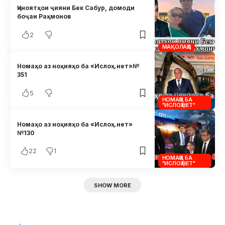
Ҷиноятҳои ҷияни Бек Сабур, домоди
боҷаи Раҳмонов
2
МАҚОЛАҲО
Номаҳо аз ноҳияҳо ба «Ислоҳ.нет»№
351
5
НОМАҲО БА
"ИСЛОҲ.НЕТ"
Номаҳо аз ноҳияҳо ба «Ислоҳ.нет»
№130
22
1
НОМАҲО БА
"ИСЛОҲ.НЕТ"
SHOW MORE