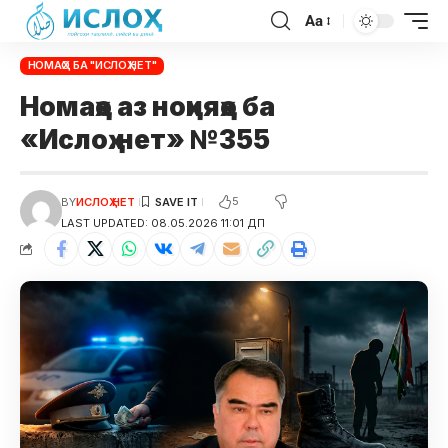
Aa
НОМАҲО БА "ИСЛОҲ.НЕТ"
Номаҳо аз ноҳияҳо ба
«Ислоҳ.нет» №355
5
BY
ИСЛОҲ НЕТ
LAST UPDATED: 08.05.2026 11:01 ДП