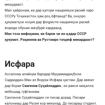
мешудааст.
Ман ҳайронам, ки дар қатори нашрияҳои расмӣ чаро
СССРу Тоҷикистон ҳам роҳ ёфтаанд? Ва, онҳоро
ҳукуматҳои ноҳия дар феҳристи нашрияҳои расмӣ
вориди обунаи маҷбурӣ кардаанд.
Ман тоза мефаҳмам, ки барои чи ин қадар СССР
ҳукумат, Раҳмонов ва Рустамро таъриф мекардааст?
Исфара
Ассалому алайкум бародар Муҳаммадиқболи
Садриддин.Ман аз Ворухи Исфара ҳастам. Дар аввал
дар бораи
Сангинов Суҳайлиддин
, ки раиси маҳалла
мебошад, гуфтаниам.
Сангинов Суҳайлиддин се писар дорад. Писари
калониаш дар Русия кор мекунад. Ду писараш студент.