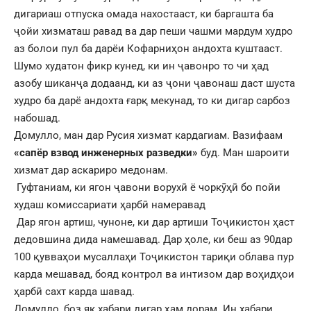
дигариаш отпуска омада нахостааст, ки баргашта ба
ҷойи хизматаш равад ва дар пеши чашми мардум худро
аз болои пул ба дарёи Кофарниҳон андохта куштааст.
Шумо худатон фикр кунед, ки ин ҷавонро то чи ҳад
азобу шиканҷа додаанд, ки аз ҷони ҷавонаш даст шуста
худро ба дарё андохта ғарқ мекунад, то ки дигар сарбоз
набошад.
Домулло, ман дар Русия хизмат кардагиам. Вазифаам
«сапëр взвод инженерных разведки»
буд. Ман шароити
хизмат дар аскариро медонам.
Гуфтаниам, ки ягон ҷавони ворухӣ ё чоркӯҳӣ бо пойи
худаш комиссариати ҳарбӣ намеравад
Дар ягон артиш, чуноне, ки дар артиши Тоҷикистон ҳаст
дедовшина дида намешавад. Дар ҳоле, ки беш аз 90дар
100 қувваҳои мусаллаҳи Тоҷикистон тариқи облава пур
карда мешавад, бояд контрол ва интизом дар воҳидҳои
ҳарбӣ сахт карда шавад.
Домулло, боз як хабари дигар ҳам дорам. Ин хабари