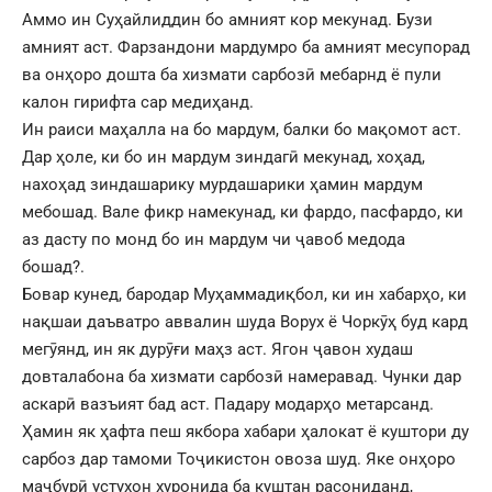
Аммо ин Суҳайлиддин бо амният кор мекунад. Бузи
амният аст. Фарзандони мардумро ба амният месупорад
ва онҳоро дошта ба хизмати сарбозӣ мебарнд ё пули
калон гирифта сар медиҳанд.
Ин раиси маҳалла на бо мардум, балки бо мақомот аст.
Дар ҳоле, ки бо ин мардум зиндагӣ мекунад, хоҳад,
нахоҳад зиндашарику мурдашарики ҳамин мардум
мебошад. Вале фикр намекунад, ки фардо, пасфардо, ки
аз дасту по монд бо ин мардум чи ҷавоб медода
бошад?.
Бовар кунед, бародар Муҳаммадиқбол, ки ин хабарҳо, ки
нақшаи даъватро аввалин шуда Ворух ё Чоркӯҳ буд кард
мегӯянд, ин як дурӯғи маҳз аст. Ягон ҷавон худаш
довталабона ба хизмати сарбозӣ намеравад. Чунки дар
аскарӣ вазъият бад аст. Падару модарҳо метарсанд.
Ҳамин як ҳафта пеш якбора хабари ҳалокат ё куштори ду
сарбоз дар тамоми Тоҷикистон овоза шуд. Яке онҳоро
маҷбурӣ устухон хуронида ба куштан расониданд,