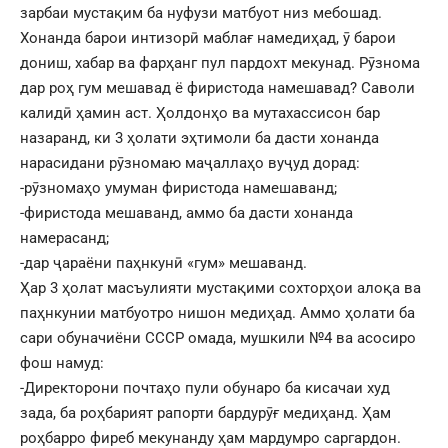
зарбаи мустақим ба нуфузи матбуот низ мебошад.
Хонанда барои интизорӣ маблағ намедиҳад, ӯ барои
дониш, хабар ва фарҳанг пул пардохт мекунад. Рӯзнома
дар роҳ гум мешавад ё фиристода намешавад? Саволи
калидӣ ҳамин аст. Ҳолдонҳо ва мутахассисон бар
назаранд, ки 3 ҳолати эҳтимоли ба дасти хонанда
нарасидани рӯзномаю маҷаллаҳо вуҷуд дорад:
-рӯзномаҳо умуман фиристода намешаванд;
-фиристода мешаванд, аммо ба дасти хонанда
намерасанд;
-дар ҷараёни паҳнкунӣ «гум» мешаванд.
Ҳар 3 ҳолат масъулияти мустақими сохторҳои алоқа ва
паҳнкунии матбуотро нишон медиҳад. Аммо ҳолати ба
сари обуначиёни СССР омада, мушкили №4 ва асосиро
фош намуд:
-Директорони почтаҳо пули обунаро ба кисачаи худ
зада, ба роҳбарият рапорти бардурӯғ медиҳанд. Ҳам
роҳбарро фиреб мекунанду ҳам мардумро саргардон.