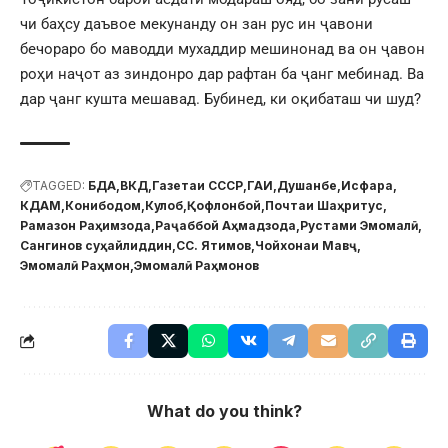
чи баҳсу даъвое мекунанду он зан рус ин ҷавони
бечораро бо маводди мухаддир мешинонад ва он ҷавон
роҳи наҷот аз зиндонро дар рафтан ба ҷанг мебинад. Ва
дар ҷанг кушта мешавад. Бубинед, ки оқибаташ чи шуд?
TAGGED:
БДА
ВКД
Газетаи СССР
ГАИ
Душанбе
Исфара
КДАМ
Конибодом
Кулоб
Қофлонбой
Почтаи Шаҳритус
Рамазон Раҳимзода
Раҷаббой Аҳмадзода
Рустами Эмомалӣ
Сангинов суҳайлиддин
СС. Ятимов
Чойхонаи Мавҷ
Эмомалӣ Раҳмон
Эмомалӣ Раҳмонов
What do you think?