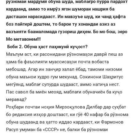
рӯзномаи мардумӣ обуна шуда, маблағро пурра пардохт
кардаанд, аммо то имрӯз ягон шумораи нашрия ба
дасташон нарасидааст. Ин мавзуъе шуд, ки чанд ҳафта
боз пайгирӣ доштем, то барои ту хонандаи азиз аз
вазъияти баамаломада гузориш диҳем. Бо мо бош, зеро
Мо метавонем!!!
Боби 2. Обуна ҳаст паҳнкунӣ куҷост?
Маълум аст, ки расонидани рӯзномаҳои даврӣ пеш аз
ҳама ба фаъолияти муассисаҳои почта вобаста
мебошад. Агар ин занҷир халал ёбад, тамоми низоми
обуна маънои худро гум мекунад. Сокинони Шаҳритус
мегӯянд, маблағ супурда шудааст, аммо натиҷа нест.
Пас савол ба миён меояд, маблағи обуначиён ба куҷо
меравад?
Роҳбари почтаи ноҳия Мирзоқулова Дилбар дар суҳбат
бо редаксия изҳор доштааст, ки гӯё 40 нафар ба рӯзнома
обуна шудаанд ва ҳатто иддао кардааст, ки Фармонов
Расул умуман ба «СССР» не, балки ба рӯзномаи