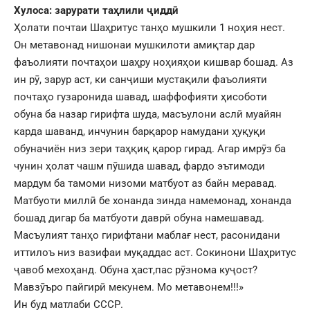
Хулоса: зарурати таҳлили ҷиддӣ
Ҳолати почтаи Шаҳритус танҳо мушкили 1 ноҳия нест.
Он метавонад нишонаи мушкилоти амиқтар дар
фаъолияти почтаҳои шаҳру ноҳияҳои кишвар бошад. Аз
ин рӯ, зарур аст, ки санҷиши мустақили фаъолияти
почтаҳо гузаронида шавад, шаффофияти ҳисоботи
обуна ба назар гирифта шуда, масъулони аслӣ муайян
карда шаванд, инчунин барқарор намудани ҳуқуқи
обуначиён низ зери таҳқиқ қарор гирад. Агар имрӯз ба
чунин ҳолат чашм пӯшида шавад, фардо эътимоди
мардум ба тамоми низоми матбуот аз байн меравад.
Матбуоти миллӣ бе хонанда зинда намемонад, хонанда
бошад дигар ба матбуоти даврӣ обуна намешавад.
Масъулият танҳо гирифтани маблағ нест, расонидани
иттилоъ низ вазифаи муқаддас аст. Сокинони Шаҳритус
ҷавоб мехоҳанд. Обуна ҳаст,пас рӯзнома куҷост?
Мавзӯъро пайгирӣ мекунем. Мо метавонем!!!»
Ин буд матлаби СССР.