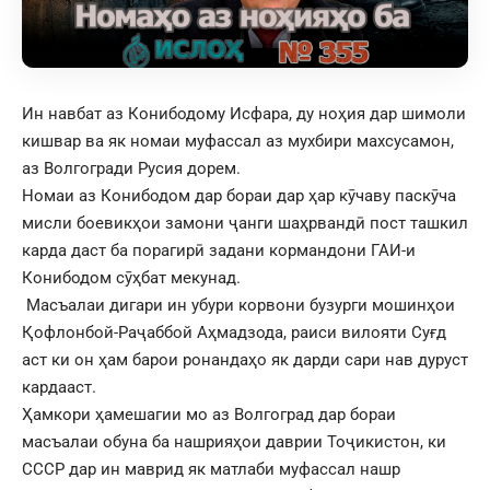
Ин навбат аз Конибодому Исфара, ду ноҳия дар шимоли
кишвар ва як номаи муфассал аз мухбири махсусамон,
аз Волгогради Русия дорем.
Номаи аз Конибодом дар бораи дар ҳар кӯчаву паскӯча
мисли боевикҳои замони ҷанги шаҳрвандӣ пост ташкил
карда даст ба порагирӣ задани кормандони ГАИ-и
Конибодом сӯҳбат мекунад.
Масъалаи дигари ин убури корвони бузурги мошинҳои
Қофлонбой-Раҷаббой Аҳмадзода, раиси вилояти Суғд
аст ки он ҳам барои ронандаҳо як дарди сари нав дуруст
кардааст.
Ҳамкори ҳамешагии мо аз Волгоград дар бораи
масъалаи обуна ба нашрияҳои даврии Тоҷикистон, ки
СССР дар ин маврид як матлаби муфассал нашр