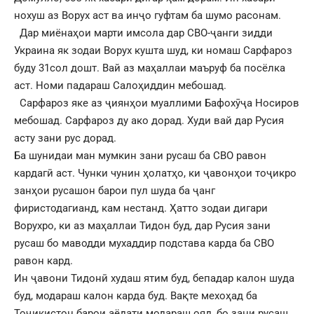
нохуш аз Ворух аст ва инҷо гуфтам ба шумо расонам.
Дар миёнаҳои марти имсола дар СВО-ҷанги зидди
Украина як зодаи Ворух кушта шуд, ки номаш Сарфароз
буду 31сол дошт. Вай аз маҳаллаи маъруф ба посëлка
аст. Номи падараш Салоҳиддин мебошад.
Сарфароз яке аз ҷиянҳои муаллими Бафохӯҷа Носиров
мебошад. Сарфароз ду ако дорад. Худи вай дар Русия
асту зани рус дорад.
Ба шунидаи ман мумкин зани русаш ба СВО равон
кардагӣ аст. Чунки чунин ҳолатҳо, ки ҷавонҳои тоҷикро
занҳои русашон барои пул шуда ба ҷанг
фиристодагианд, кам нестанд. Ҳатто зодаи дигари
Ворухро, ки аз маҳаллаи Тидон буд, дар Русия зани
русаш бо маводди мухаддир подстава карда ба СВО
равон кард.
Ин ҷавони Тидонӣ худаш ятим буд, бепадар калон шуда
буд, модараш калон карда буд. Вақте мехоҳад ба
Тоҷикистон барои аёдати модараш ояд, бо зани русаш