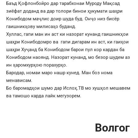
Баъд Қофлонбойро дар тарабхонаи Муроду Мақсад
зиёфат доданд ва дар толори бинои ҳукумати шаҳри
Конибодом маҷлис доир шуда буд. Онҷо низ бисёр
гаишникҳову милисаҳо буданд.
Хуллас, гапи ман ин аст ки назорат кунанд гаишникҳои
шаҳри Конибодомро ва гапи дигарам ин аст, ки гаиҳои
шаҳри Хуҷанд ба Конибодом барои пул кор кардан ба
Конибодом наоянд. Назорат кунанд, мо безор шудем аз
ин ҳаромхурҳою порахурҳо.
Бародар, номаи маро нашр кунед. Ман боз нома
менависам.
Бо баромадҳои шумо дар Ислоҳ.ТВ мо хушҳол мешавем
ва тамошо карда лайк мегузорем.
Волгог