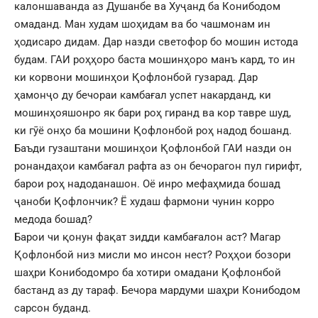
калоншаванда аз Душанбе ва Хуҷанд ба Конибодом
омаданд. Ман худам шоҳидам ва бо чашмонам ин
ҳодисаро дидам. Дар назди светофор бо мошин истода
будам. ГАИ роҳҳоро баста мошинҳоро манъ кард, то ин
ки корвони мошинҳои Қофлонбой гузарад. Дар
ҳамонҷо ду бечораи камбағал успет накарданд, ки
мошинҳояшонро як бари роҳ гиранд ва кор тавре шуд,
ки гӯё онҳо ба мошини Қофлонбой роҳ надод бошанд.
Баъди гузаштани мошинҳои Қофлонбой ГАИ назди он
ронандаҳои камбағал рафта аз он бечорагон пул гирифт,
барои роҳ надоданашон. Оё инро мефаҳмида бошад
ҷаноби Қофлончик? Ё худаш фармони чунин корро
медода бошад?
Барои чи қонун фақат зидди камбағалон аст? Магар
Қофлонбой низ мисли мо инсон нест? Роҳҳои бозори
шаҳри Конибодомро ба хотири омадани Қофлонбой
бастанд аз ду тараф. Бечора мардуми шаҳри Конибодом
сарсон буданд.