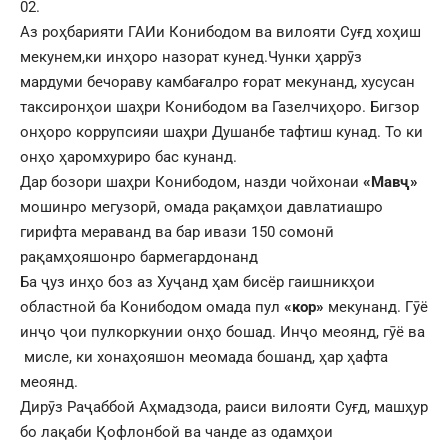
02.
Аз роҳбарияти ГАИи Конибодом ва вилояти Суғд хоҳиш
мекунем,ки инҳоро назорат кунед.Чунки ҳаррӯз
мардуми бечораву камбағалро ғорат мекунанд, хусусан
таксиронҳои шаҳри Конибодом ва Газелчиҳоро. Бигзор
онҳоро коррупсияи шаҳри Душанбе тафтиш кунад. То ки
онҳо ҳаромхуриро бас кунанд.
Дар бозори шаҳри Конибодом, назди чойхонаи
«Мавҷ»
мошинро мегузорӣ, омада рақамҳои давлатиашро
гирифта мераванд ва бар ивази 150 сомонӣ
рақамҳояшонро бармегардонанд
Ба ҷуз инҳо боз аз Хуҷанд ҳам бисёр гаишникҳои
областной ба Конибодом омада пул
«кор»
мекунанд. Гӯё
инҷо ҷои пулкоркунии онҳо бошад. Инҷо меоянд, гӯё ва
мисле, ки хонаҳояшон меомада бошанд, ҳар ҳафта
меоянд.
Дирӯз Раҷаббой Аҳмадзода, раиси вилояти Суғд, машҳур
бо лақаби Қофлонбой ва чанде аз одамҳои