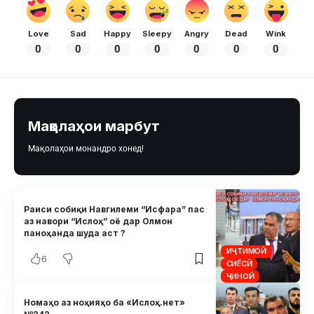
Love
Sad
Happy
Sleepy
Angry
Dead
Wink
0
0
0
0
0
0
0
Мақолаҳои марбут
Мақолаҳои монандро хонед!
Раиси собиқи Навгилеми “Исфара” пас
аз навори “Ислоҳ” оё дар Олмон
паноҳанда шуда аст ?
ИҶТИМОӢ
6
СИЁСӢ
ҶИНОӢ
Номаҳо аз ноҳияҳо ба «Ислоҳ.нет»