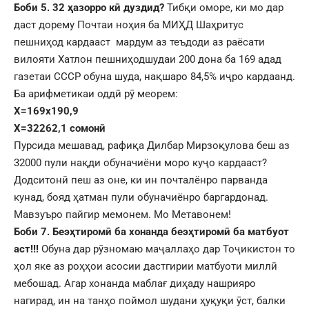
Боби 5. 32 ҳазорро кӣ дуздид?
Тибқи оморе, ки мо дар
даст дорему Почтаи ноҳия ба МИҲД Шаҳритус
пешниҳод кардааст мардум аз теъдоди аз раёсати
вилояти Хатлон пешниҳодшудаи 200 дона ба 169 адад
газетаи СССР обуна шуда, нақшаро 84,5% иҷро кардаанд.
Ба арифметикаи оддӣ рӯ меорем:
Х=169х190,9
Х=32262,1 сомонӣ
Пурсида мешавад, рафиқа Дилбар Мирзоқулова беш аз
32000 пули нақди обуначиёни моро куҷо кардааст?
Додситонӣ пеш аз оне, ки ин почталёнро парванда
кунад, бояд ҳатман пули обуначиёнро баргардонад.
Мавзуъро пайгир мемонем. Мо Метавонем!
Боби 7. Беэҳтиромӣ ба хонанда беэҳтиромӣ ба матбуот
аст!!!
Обуна дар рӯзномаю маҷаллаҳо дар Тоҷикистон то
ҳол яке аз роҳҳои асосии дастгирии матбуоти миллӣ
мебошад. Агар хонанда маблағ диҳаду нашрияро
нагирад, ин на танҳо поймол шудани ҳуқуқи ӯст, балки