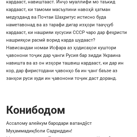
кардааст, навиштааст. Инҷо муаллифи мо таъкид
кардааст, ки тамоми масъулини навоҳӣ ҳатман
медузданд ва Почтаи Шаҳритус истисно буда
наметавонад ва аз тарафи дигар изҳори тааҷҷуб
кардааст, ки нашрияи хусусии СССР чаро дар феҳристи
нашрияҳои расмӣ ворид карда шудааст?
Нависандаи номаи Исфара аз ҳодисаҳои куштори
ҷавонони тоҷик дар ҷанги Русия бар зидди Украина
навишта ва аз он изҳори ташвиш кардааст, ки дар ин
кор, дар фиристодани ҷавонҳо ба ин ҷанг баъзе аз
занҳои руси худи ин ҷавонони тоҷик даст доранд.
Конибодом
Ассалому алейкум бародари ватандӯст
Муҳаммадиқболи Садриддин!