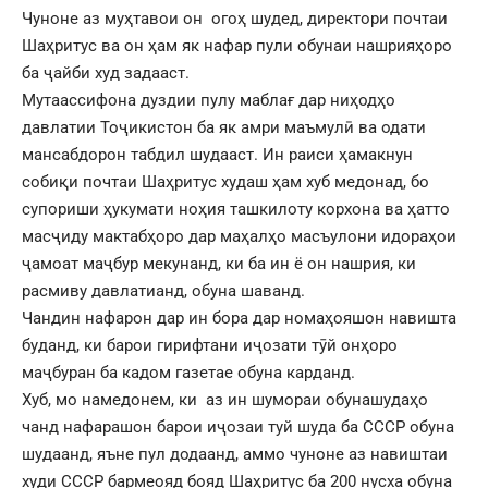
Чуноне аз муҳтавои он огоҳ шудед, директори почтаи
Шаҳритус ва он ҳам як нафар пули обунаи нашрияҳоро
ба ҷайби худ задааст.
Мутаассифона дуздии пулу маблағ дар ниҳодҳо
давлатии Тоҷикистон ба як амри маъмулӣ ва одати
мансабдорон табдил шудааст. Ин раиси ҳамакнун
собиқи почтаи Шаҳритус худаш ҳам хуб медонад, бо
супориши ҳукумати ноҳия ташкилоту корхона ва ҳатто
масҷиду мактабҳоро дар маҳалҳо масъулони идораҳои
ҷамоат маҷбур мекунанд, ки ба ин ё он нашрия, ки
расмиву давлатианд, обуна шаванд.
Чандин нафарон дар ин бора дар номаҳояшон навишта
буданд, ки барои гирифтани иҷозати тӯй онҳоро
маҷбуран ба кадом газетае обуна карданд.
Хуб, мо намедонем, ки аз ин шумораи обунашудаҳо
чанд нафарашон барои иҷозаи туй шуда ба СССР обуна
шудаанд, яъне пул додаанд, аммо чуноне аз навиштаи
худи СССР бармеояд бояд Шаҳритус ба 200 нусха обуна