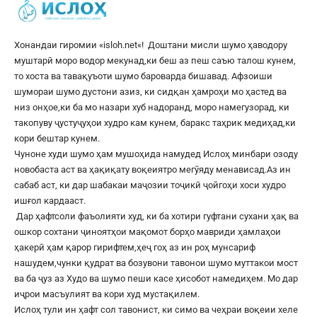
Хонандаи гиромии «
isloh.net
«! Доштани мисли шумо ҳаводору
муштарӣ моро водор мекунад,ки беш аз пеш саъю талош кунем,
то хоста ва тавақуъоти шумо бароварда бишавад. Афзоиши
шумораи шумо дустони азиз, ки сидқан ҳамроҳи мо ҳастед ва
низ онҳое,ки ба мо назари хуб надоранд, моро намегузорад, ки
такопуву ҷустуҷуҳои худро кам кунем, баракс таҳрик медиҳад,ки
кори бештар кунем.
Чуноне худи шумо ҳам мушоҳида намудед Ислоҳ минбари озоду
новобаста аст ва ҳақиқату воқеиятро мегӯяду менависад.Аз ин
сабаб аст, ки дар шабакаи маҷозии тоҷикӣ ҷойгоҳи хоси худро
ишғол кардааст.
Дар ҳафтсоли фаъолияти худ, ки ба хотири гуфтани сухани ҳақ ва
ошкор сохтани ҷиноятҳои мақомот борҳо мавриди ҳамлаҳои
ҳакерӣ ҳам қарор гирифтем,ҳеҷ гоҳ аз ин роҳ мунсариф
нашудем,чунки қудрат ва бозувони тавонои шумо муттакои мост
ва ба ҷуз аз Худо ва шумо пеши касе ҳисобот намедиҳем. Мо дар
иҷрои масъулият ва кори худ мустақилем.
Ислоҳ тули ин ҳафт сол тавонист, ки симо ва чеҳраи воқеии хеле