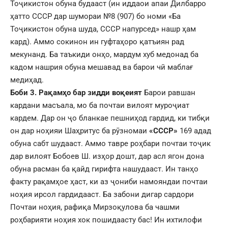
Тоҷикистон обуна будааст (ин иддаои апаи Дилбарро
ҳатто СССР дар шумораи №8 (907) бо номи «Ба
Тоҷикистон обуна шуда, СССР напурсед» нашр ҳам
кард). Аммо сокинон ин гуфтаҳоро қатъиян рад
мекунанд. Ба таъкиди онҳо, мардум хуб медонад ба
кадом нашрия обуна мешавад ва барои чӣ маблағ
медиҳад.
Боби 3. Рақамҳо бар зидди воқеият
Барои равшан
кардани масъала, мо ба почтаи вилоят муроҷиат
кардем. Дар он ҷо бланкае пешниҳод гардид, ки тибқи
он дар ноҳияи Шаҳритус ба рӯзномаи
«СССР»
169 адад
обуна сабт шудааст. Аммо тавре роҳбари почтаи тоҷик
дар вилоят Бобоев Ш. изҳор дошт, дар асл ягон дона
обуна расман ба қайд гирифта нашудааст. Ин танҳо
факту рақамҳое ҳаст, ки аз ҷониби намояндаи почтаи
ноҳия ирсол гардидааст. Ба забони дигар сардори
Почтаи ноҳия, рафиқа Мирзоқулова ба чашми
роҳбарияти ноҳия хок пошидаасту бас! Ин ихтилофи