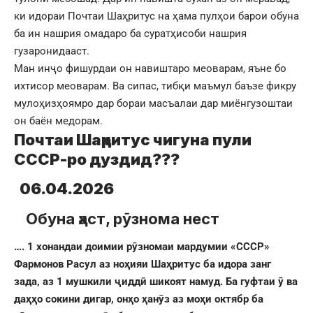
ки идораи Почтаи Шаҳритус на ҳама пулҳои барои обуна
ба ин нашрия омадаро ба суратҳисоби нашрия
гузаронидааст.
Ман инҷо фишурдаи он навиштаро меоварам, яъне бо
ихтисор меоварам. Ва сипас, тибқи маъмул баъзе фикру
мулоҳизҳоямро дар бораи масъалаи дар миёнгузоштаи
он баён медорам.
Почтаи Шаҳритус чигуна пули
СССР-ро дуздид???
06.04.2026
Обуна ҳаст, рӯзнома нест
…. 1 хонандаи доимии рӯзномаи мардумии «СССР»
Фармонов Расул аз ноҳияи Шаҳритус ба идора занг
зада, аз 1 мушкили ҷиддӣ шикоят намуд. Ба гуфтаи ӯ ва
даҳҳо сокини дигар, онҳо ҳанӯз аз моҳи октябр ба