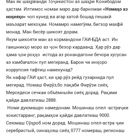
Ман як шаҳрванди Тоҷикистон аз шаҳри Конибодом
ҳастам. Илтимос номаи маро дар барномаи
«Номаҳо аз
ноҳияҳо»
чоп кунед ва агар хатоӣ бошад пешакӣ
маъзарат мехоҳам. Номамро намегӯям, бигзор махфӣ
монад. Ман бисёр шикоят дорам.
Якум шикояти ман аз кормандони ГАИ-БДА аст. Ин
гаишникҳо моро аз ҷон безор кардаанд. Ҳар рӯз дар
ҳама ҷои роҳҳо истода аз ронандагони бечора хусусан
аз камбағалон пул мегиранд. Барои чи инҳоро
коррупсия тафтиш намекунад?
Як нафар ГАИ ҳаст, ки ҳар рӯз рейд гузарнида пул
мегирад. Номаш Фирӯз,бо лақаби Фирӯзи сиёҳ.
Мерседеси сечкаи объёмныйи сиёҳ дорад. Рақами
қайди давлатиаш 2888.
Номи дуюмашро намедонам. Мошинаш опел -астраҷии
хокистарранг, рақамҳои қайди давлатиаш 9000.
Сеюмаш Сӯҳроб ном дорад. Мошинаш опел-астра ҷии
серебристый, оинаҳояш сиёҳ 0777 номераш, регионаш