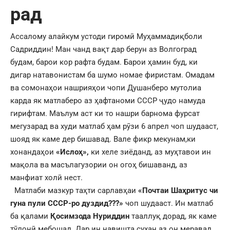
рад
Ассалому алайкум устоди гиромӣ Муҳаммадиқболи
Садриддин! Ман чанд вақт дар берун аз Волгоград
будам, барои кор рафта будам. Барои ҳамин буд, ки
дигар натавонистам ба шумо номае фиристам. Омадам
ва сомонаҳои нашрияҳои чопи Душанберо мутолиа
карда як матлаберо аз ҳафтаноми СССР ҷудо намуда
гирифтам. Маълум аст ки то нашри барнома фурсат
мегузарад ва худи матлаб ҳам рӯзи 6 апрел чоп шудааст,
шояд як каме дер бишавад. Вале фикр мекунам,ки
хонандаҳои
«Ислоҳ»,
ки хеле зиёданд, аз муҳтавои ин
мақола ва масълагузории он огоҳ бишаванд, аз
манфиат холӣ нест.
Матлаби мазкур таҳти сарлавҳаи
«Почтаи Шаҳритус чи
гуна пули СССР-ро дуздид???»
чоп шудааст. Ин матлаб
ба қалами
Қосимзода Нуриддин
тааллуқ дорад, як каме
тӯлонӣ мебошад. Дар ин навишта сухан аз он меравад,