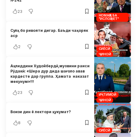
№242
23
НОМАҲО БА
"ИСЛОҲ.НЕТ"
Сулҳ бо ривояти дигар. Баъди чаҳоряк
аср
2
СИЁСӢ
ҶИНОӢ
Аҳлиддини Худойбердӣ,муовини раиси
Рӯдакӣ: «Шера дур дида шағоло авав
кардесте дар группа. Ҳамата наказат
мекунум»!!!
23
ИҶТИМОӢ
ҶИНОӢ
Воизи дин ё лектори ҳукумат?
8
СИЁСӢ