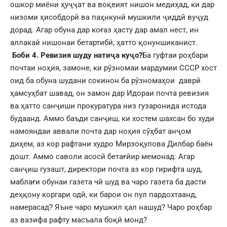
ошкор миёни ҳуҷҷат ва воқеият нишон медиҳад, ки дар
низоми ҳисобдорӣ ва паҳнкунӣ мушкили ҷиддӣ вуҷуд
дорад. Агар обуна дар коғаз ҳасту дар амал нест, ин
аллакай нишонаи бетартибӣ, ҳатто қонуншиканист.
Боби 4. Ревизия шуду натиҷа куҷо?
Ба гуфтаи роҳбари
почтаи ноҳия, замоне, ки рӯзномаи мардумии СССР хост
оид ба обуна шудани сокинон ба рӯзномаҳои даврӣ
ҳамсуҳбат шавад, он замон дар Идораи почта ревизия
ва ҳатто санҷиши прокуратура низ гузаронида истода
будаанд. Аммо баъди санҷиш, ки хостем шахсан бо худи
намояндаи аввали почта дар ноҳия сӯҳбат анҷом
диҳем, аз кор рафтани худро Мирзоқулова Дилбар баён
дошт. Аммо саволи асосӣ бетағйир мемонад: Агар
санҷиш гузашт, директори почта аз кор гирифта шуд,
маблағи обунаи газета чӣ шуд ва чаро газета ба дасти
деҳқону коргари одӣ, ки барои он пул пардохтаанд,
намерасад? Яъне чаро мушкил ҳал нашуд? Чаро роҳбар
аз вазифа рафту масъала боқӣ монд?