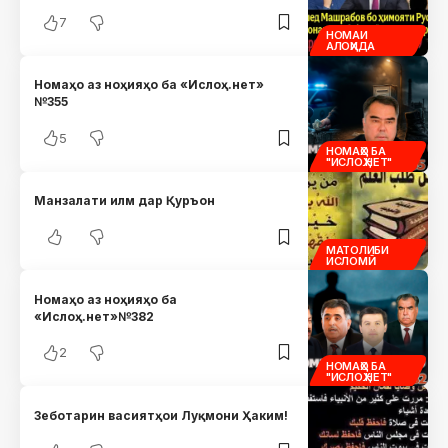
7
НОМАИ
АЛОҲИДА
Номаҳо аз ноҳияҳо ба «Ислоҳ.нет»
№355
5
НОМАҲО БА
"ИСЛОҲ.НЕТ"
Манзалати илм дар Қуръон
МАТОЛИБИ
ИСЛОМӢ
Номаҳо аз ноҳияҳо ба
«Ислоҳ.нет»№382
2
НОМАҲО БА
"ИСЛОҲ.НЕТ"
Зеботарин васиятҳои Луқмони Ҳаким!