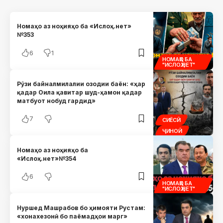
Номаҳо аз ноҳияҳо ба «Ислоҳ.нет»
№353
6
1
НОМАҲО БА
"ИСЛОҲ.НЕТ"
Рӯзи байналмилалии озодии баён: «ҳар
қадар Оила қавитар шуд-ҳамон қадар
матбуот нобуд гардид»
7
СИЁСӢ
ҶИНОӢ
Номаҳо аз ноҳияҳо ба
«Ислоҳ.нет»№354
6
НОМАҲО БА
"ИСЛОҲ.НЕТ"
Нуршед Машрабов бо ҳимояти Рустам:
«хонахезонӣ бо паёмадҳои марг»