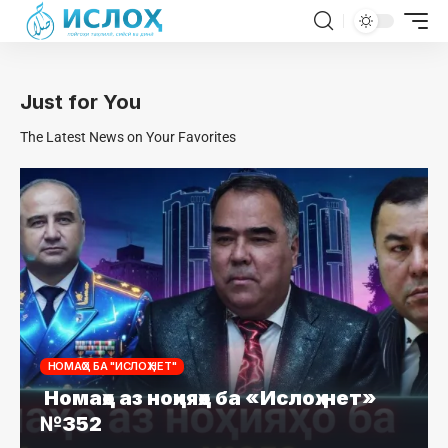
Just for You
The Latest News on Your Favorites
НОМАҲО БА "ИСЛОҲ.НЕТ"
Номаҳо аз ноҳияҳо ба «Ислоҳ.нет»
№352