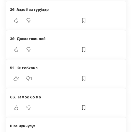
36. Аҳзоб ва гурӯҳҳо
39. Давлатшиносӣ
52. Китобхона
1
1
66. Тамос бо мо
Шаънуннузул