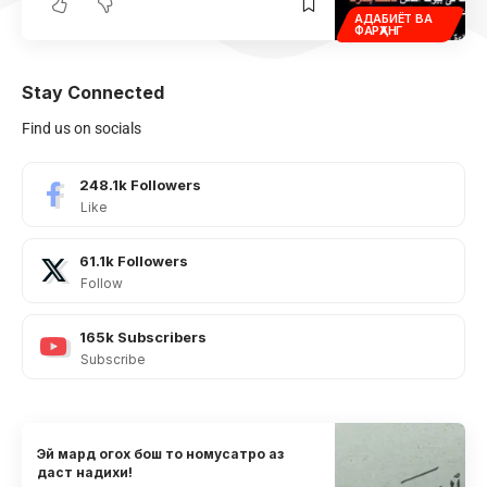
АДАБИЁТ ВА
ФАРҲАНГ
Stay Connected
Find us on socials
248.1k
Followers
Like
61.1k
Followers
Follow
165k
Subscribers
Subscribe
Эй мард огох бош то номусатро аз
даст надихи!