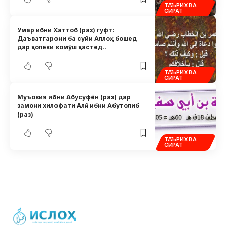
ТАЪРИХ ВА
СИРАТ
Умар ибни Хаттоб (раз) гуфт:
Даъватгарони ба суйи Аллоҳ бошед
дар ҳолеки хомӯш ҳастед..
ТАЪРИХ ВА
СИРАТ
Муъовия ибни Абусуфён (раз) дар
замони хилофати Алӣ ибни Абутолиб
(раз)
ТАЪРИХ ВА
СИРАТ