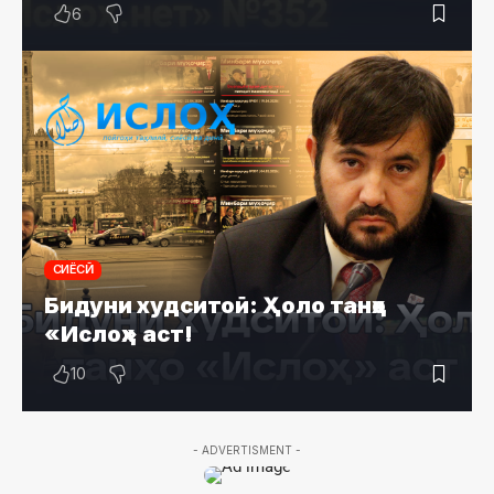
6
СИЁСӢ
Бидуни худситоӣ: Ҳоло танҳо
«Ислоҳ» аст!
10
- ADVERTISMENT -