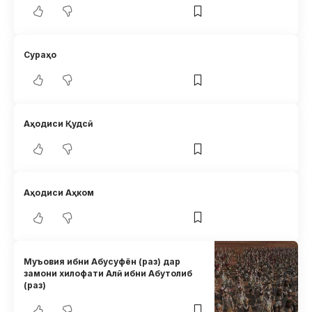
Сураҳо
Аҳодиси Қудсӣ
Аҳодиси Аҳком
Муъовия ибни Абусуфён (раз) дар
замони хилофати Алӣ ибни Абутолиб
(раз)