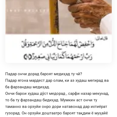
Падар ончи дорад бароят медиҳад ту чӣ?
Падар ягона мардест дар олам, ки аз худаш мегирад ва
ба фарзандаш медиҳад.
Ончи барои худаш дӯст медорад , сарфи назар мекунад,
то ба ту фарзандаш бидиҳад. Мумкин аст ончи ту
таманно ва орзуйи онро дори натавонад дар ихтиёрат
гузорад. Он орзуйи доштаатро бароят тақдим ё муҳайё