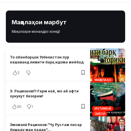
Мақолаҳои марбут
Мақолаҳои монандро хонед!
То обанборҳои Узбекистон пур
нашаванд лимити барқ идома меёбад
2
МАҚОЛАҲО
Э. Раҳмонов!!! Ғарм наё, мо ай афти
хунукут безорем!
30
1
ИҶТИМОӢ
СИЁСӢ
Эмомалӣ Раҳмонов:”Чу Рустам писар
бошаду ман падар”…