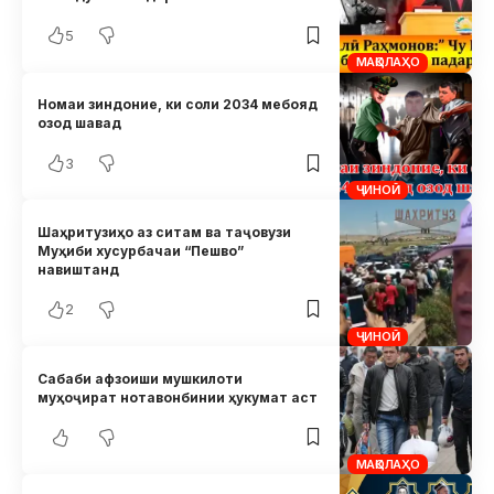
5
МАҚОЛАҲО
Номаи зиндоние, ки соли 2034 мебояд
озод шавад
3
ҶИНОӢ
Шаҳритузиҳо аз ситам ва таҷовузи
Муҳиби хусурбачаи “Пешво”
навиштанд
2
ҶИНОӢ
Сабаби афзоиши мушкилоти
муҳоҷират нотавонбинии ҳукумат аст
МАҚОЛАҲО