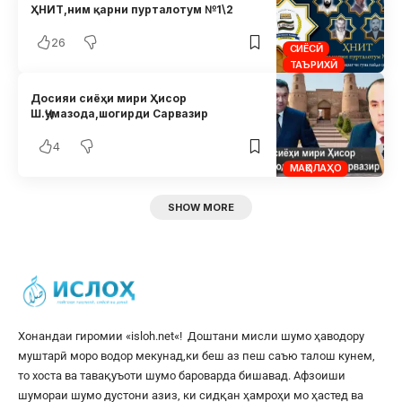
ҲНИТ,ним қарни пурталотум №1\2
26
СИЁСӢ
ТАЪРИХӢ
Досияи сиёҳи мири Ҳисор
Ш.Ҷумазода,шогирди Сарвазир
4
МАҚОЛАҲО
SHOW MORE
Хонандаи гиромии «
isloh.net
«! Доштани мисли шумо ҳаводору
муштарӣ моро водор мекунад,ки беш аз пеш саъю талош кунем,
то хоста ва тавақуъоти шумо бароварда бишавад. Афзоиши
шумораи шумо дустони азиз, ки сидқан ҳамроҳи мо ҳастед ва