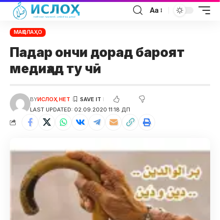
Aa
МАҚОЛАҲО
Падар ончи дорад бароят
медиҳад ту чӣ
BY
ИСЛОҲ НЕТ
LAST UPDATED: 02.09.2020 11:18 ДП