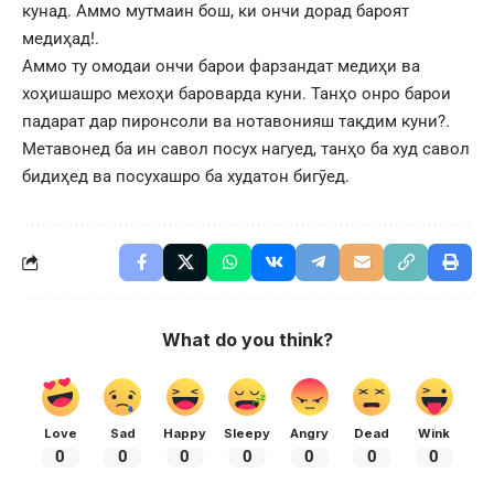
кунад. Аммо мутмаин бош, ки ончи дорад бароят
медиҳад!.
Аммо ту омодаи ончи барои фарзандат медиҳи ва
хоҳишашро мехоҳи бароварда куни. Танҳо онро барои
падарат дар пиронсоли ва нотавонияш тақдим куни?.
Метавонед ба ин савол посух нагуед, танҳо ба худ савол
бидиҳед ва посухашро ба худатон бигӯед.
What do you think?
Love
Sad
Happy
Sleepy
Angry
Dead
Wink
0
0
0
0
0
0
0