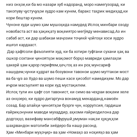
низ онҳое,ки ба мо назари хуб надоранд, моро намегузорад, ки
такопуву ҷустуҷуҳои худро кам кунем, баракс таҳрик медиҳад,ки
кори бештар кунем.
Чуноне худи шумо ҳам мушоҳида намудед Ислоҳ минбари озоду
новобаста аст ва ҳақиқату воқеиятро мегӯяду менависад.Аз ин
сабаб аст, ки дар шабакаи маҷозии тоҷикӣ ҷойгоҳи хоси худро
ишғол кардааст.
Дар ҳафтсоли фаъолияти худ, ки ба хотири гуфтани сухани ҳақ ва
ошкор сохтани ҷиноятҳои мақомот борҳо мавриди ҳамлаҳои
ҳакерӣ ҳам қарор гирифтем,ҳеҷ гоҳ аз ин роҳ мунсариф
нашудем,чунки қудрат ва бозувони тавонои шумо муттакои мост
ва ба ҷуз аз Худо ва шумо пеши касе ҳисобот намедиҳем. Мо дар
иҷрои масъулият ва кори худ мустақилем.
Ислоҳ тули ин ҳафт сол тавонист, ки симо ва чеҳраи воқеии хеле
аз онҳоеро, ки худро дигаргуна вонамуд мекарданд,намоён
созад. Бар алайҳи ҷиноятҳои бузрге чун, коррупсия, гардиши
ғайриқонунии маводи мухаддир, аҳкоми ғайриодилона дар
додгоҳҳо, вазифаву мансабфурушӣ,умуман нақзи ҳуқуқҳои
шаҳрвандон матолиби зиёдеро ба нашр расонд.
Ҳам «Минбари муҳоҷир» ва ҳам «Номаҳо аз ноҳияҳо ва ҳам