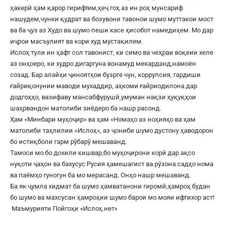
ҳакерӣ ҳам қарор гирифтем,ҳеҷ гоҳ аз ин роҳ мунсариф
нашудем,чунки қудрат ва бозувони тавонои шумо муттакои мост
ва ба ҷуз аз Худо ва шумо пеши касе ҳисобот намедиҳем. Мо дар
иҷрои масъулият ва кори худ мустақилем.
Ислоҳ тули ин ҳафт сол тавонист, ки симо ва чеҳраи воқеии хеле
аз онҳоеро, ки худро дигаргуна вонамуд мекарданд,намоён
созад. Бар алайҳи ҷиноятҳои бузрге чун, коррупсия, гардиши
ғайриқонунии маводи мухаддир, аҳкоми ғайриодилона дар
додгоҳҳо, вазифаву мансабфурушӣ,умуман нақзи ҳуқуқҳои
шаҳрвандон матолиби зиёдеро ба нашр расонд.
Ҳам «Минбари муҳоҷир» ва ҳам «Номаҳо аз ноҳияҳо ва ҳам
матолиби таҳлилии «Ислоҳ», аз ҷониби шумо дустону ҳаводорон
бо истиқболи гарм рӯбарӯ мешаванд.
Тамоси мо бо дохили кишвар,бо муҳоҷирони корӣ дар ақсо
нуқоти ҷаҳон ва бахусус Русия ҳамешагист ва рӯзона садҳо нома
ва паёмҳо гуногун ба мо мерасанд. Онҳо нашр мешаванд.
Ба як ҷумла хидмат ба шумо ҳамватанони гиромӣ,ҳамроҳ будан
бо шумо ва махсусан ҳамроҳии шумо барои мо мояи ифтихор аст!
Маъмурияти Пойгоҳи «
Ислоҳ.нет
«