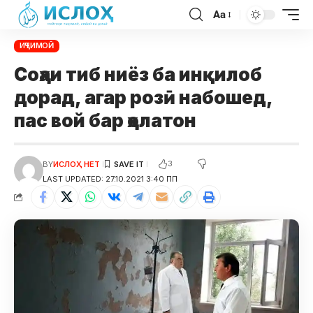
Aa
ИҶТИМОӢ
Соҳаи тиб ниёз ба инқилоб
дорад, агар розӣ набошед,
пас вой бар ҳолатон
3
BY
ИСЛОҲ НЕТ
LAST UPDATED: 27.10.2021 3:40 ПП