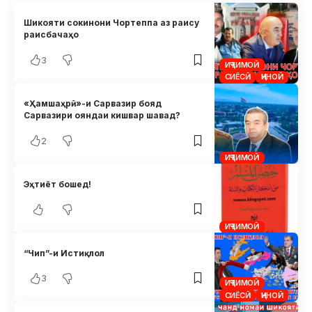
Шикояти сокинони Чортеппа аз раису
раисбачаҳо
3
ИҶТИМОӢ
СИЁСӢ
ҶИНОӢ
«Ҳамшаҳрӣ»-и Сарвазир бояд
Сарвазири ояндаи кишвар шавад?
2
ИҶТИМОӢ
Эҳтиёт бошед!
ИҶТИМОӢ
“Чип”-и Истиқлол
3
ИҶТИМОӢ
СИЁСӢ
ҶИНОӢ