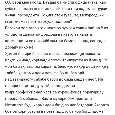
600 озод менамояд. Баъдан ба мисли официантка ҳар
субҳ ва шом аз пеши ин чанги хоки пои кадом як ҷураи
ҷияни президенти Тоҷикистон гузашта, мепурсад, ки
ягон хизмат нест, камбуди надоред?
Баракси ҳол агар ягон шахс аз зумраи халқи одӣ ва ё аз
устодони хизматнишондода ва ҳатто аз ҳайати
кормандони соҳаи тибб ҳам, ки бемор шавад, саг қадр
дораду инҳо не!
Ҳамин вазири бар сари вазифа омадаи ҷоғшикаста
вақте ки чанд корманди соҳаи тандурустӣ аз Ковид- 19
ҷон ба ҳақ, таслим карданд, беномус изҳор дошт,ки ҳеҷ
табибе ҳангоми адои вазифа бо ин беморӣ
нафавтидаасту сабабе барои воҳима кардан нест. Ин
вазири нави тандурустӣ як ноодам ва
ғайрипрофессионал ҳаст ва кораш фақат порагириву
порахӯрӣ мебошад. Вақте мудири бемористони
Истиқлол буд, кормандон баъд аз навбатдории 24соата
боз ба кори рӯзона ва бетанаффус ба кор бояд идома