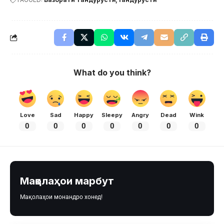
What do you think?
Love
Sad
Happy
Sleepy
Angry
Dead
Wink
0
0
0
0
0
0
0
Мақолаҳои марбут
Мақолаҳои монандро хонед!