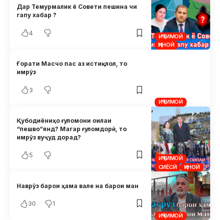
Дар Темурмалик ё Совети пешина чи
гапу хабар ?
4
ИҶТИМОӢ
ҶИНОӢ
Ғорати Масчо пас аз истиқлол, то
имрӯз
3
ИҶТИМОӢ
Қубодиёниҳо ғуломони оилаи
“пешво”янд? Магар ғуломдорӣ, то
имрӯз вуҷуд дорад?
5
ИҶТИМОӢ
СИЁСӢ
ҶИНОӢ
Наврӯз барои ҳама вале на барои ман
30
1
ИҶТИМОӢ