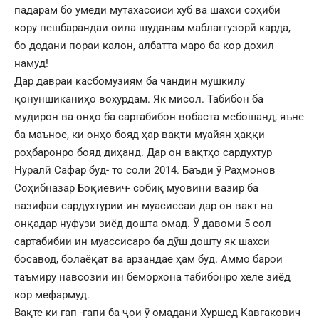
падарам бо умеди мутахассиси хуб ва шахси соҳиби
кору пешбарандаи оила шуданам маблағгузорӣ карда,
бо додани пораи калон, албатта маро ба кор дохил
намуд!
Дар давраи касбомузиям ба чандин мушкилу
қонуншиканиҳо вохурдам. Як мисол. Табибон ба
мудирон ва онҳо ба сартабибон вобаста мебошанд, яъне
ба маъное, ки онҳо бояд ҳар вақти муайян ҳаққи
роҳбаронро бояд диҳанд. Дар он вақтҳо сардухтур
Нуралӣ Сафар буд- то соли 2014. Баъди ӯ Раҳмонов
Соҳибназар Боқиевич- собиқ муовини вазир ба
вазифаи сардухтурии ин муасиссаи дар он вакт на
онқадар нуфузи зиёд дошта омад. Ӯ давоми 5 сол
сартабибии ин муассисаро ба дӯш дошту як шахси
босавод, болаёқат ва арзандае ҳам буд. Аммо барои
таъмиру навсозии ин беморхона табибонро хеле зиёд
кор мефармуд.
Вақте ки гап -гапи ба ҷои ӯ омадани Хуршед Кавгакович