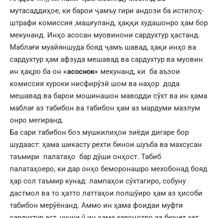
мутасаддиҳое, ки барои ҷамъу гири андози ба истилоҳ-
штрафи комиссия ,машғуланд, ҳаққи худашонро ҳам бор
мекунанд. Инҳо асосан муовинони сардухтур ҳастанд.
Маблағи муайяншуда бояд ҷамъ шавад, ҳақи инҳо ва
сардухтур ҳам афзуда мешавад ва сардухтур ва муовин
ин ҳақро ба он
«асоснок»
мекунанд, ки ба аъзои
комиссия хуроки нисфирӯзӣ шом ва наҳор дода
мешавад ва барои мошинашон маводди сӯхт ва ин ҳама
маблағ аз табибон ва табибон ҳам аз мардуми мазлум
онро мегиранд.
Ба сари табибон боз мушкилиҳои зиёди дигаре бор
шудааст: ҳама шикасту рехти бинои шуъба ва махсусан
таъмири палатаҳо бар дӯши онҳост. Табиб
палатаҳоеро, ки дар онҳо беморонашро мехобонад бояд
ҳар сол таъмир кунад: лампаҳои сӯхтагиро, собуну
дастмол ва то ҳатто латтаҳои полшӯиро ҳам аз ҳисоби
табибон мерӯёнанд. Аммо ин ҳама фоидаи муфти
сардухтур аст, чунки ӯ ин ҳама хароҷотро аз бюҷет хат