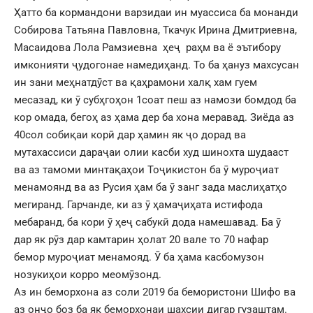
Ҳатто ба кормандони варзидаи ин муассиса ба монанди
Собирова Татьяна Павловна, Ткачук Ирина Дмитриевна,
Масаидова Лола Рамзиевна ҳеҷ раҳм ва ё эътибору
имконияти ҷудогонае намедиҳанд. То ба ҳануз махсусан
ин зани меҳнатдӯст ва қаҳрамони халқ хам гуем
месазад, ки ӯ субҳгоҳон 1соат пеш аз намози бомдод ба
кор омада, бегоҳ аз ҳама дер ба хона меравад. Зиёда аз
40сол собиқаи корӣ дар ҳамин як ҷо дорад ва
мутахассиси дараҷаи олии касби худ шинохта шудааст
ва аз тамоми минтақаҳои Тоҷикистон ба ӯ муроҷиат
менамоянд ва аз Русия ҳам ба ӯ занг зада маслиҳатҳо
мегиранд. Гарчанде, ки аз ӯ ҳамаҷиҳата истифода
мебаранд, ба кори ӯ ҳеҷ сабукӣ дода намешавад. Ба ӯ
дар як рӯз дар камтарин ҳолат 20 вале то 70 нафар
бемор муроҷиат менамояд. Ӯ ба ҳама касбомузон
нозукиҳои корро меомӯзонд.
Аз ин беморхона аз соли 2019 ба бемористони Шифо ва
аз онҷо боз ба як беморхонаи шахсии дигар гузаштам.