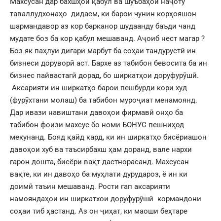
Махсусан дар бахшҳои қабул ва шуъбаҳои наҷоту
таваллудхонаҳо дидаем, ки барои чунин корҳояшон
шармандавор аз кор барканор шудаанду баъди чанд
мудате боз ба кор қабул мешаванд. Аҷоиб нест магар ?
Боз як паҳлуи дигари марбут ба соҳаи тандурустӣ ин
бизнеси доруворӣ аст. Бархе аз табибон бевосита ба ин
бизнес пайвастагӣ дорад, бо ширкатҳои доруфурӯшӣ.
Аксарияти ин ширкатҳо барои пешбурди кори худ
(фурӯхтани молаш) ба табибон муроҷиат менамоянд.
Дар ивази навиштани давоҳои фирмавӣ онҳо ба
табибон фоизи махсус бо номи БОНУС пешниҳод
мекунанд. Бояд қайд кард, ки ин ширкатҳо бисёриашон
давоҳои хуб ва таъсирбахш ҳам доранд, вале нархи
гарон дошта, бисёри вақт дастнорасанд. Махсусан
вақте, ки ин давоҳо ба муҳлати дурудароз, ё ин ки
доимӣ таъин мешаванд. Рости гап аксарияти
намояндаҳои ин ширкатхои доруфурӯшӣ кормандони
соҳаи тиб ҳастанд. Аз он ҷиҳат, ки маоши беҳтаре