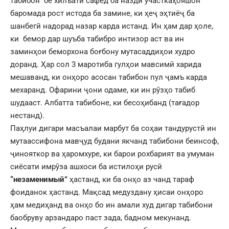
табибон бе хилъати сафед ба назди участкаҳояшон
баромада рост истода ба замине, ки ҳеҷ эҳтиёҷ ба
шанбегӣ надорад назар карда истанд. Ин ҳам дар ҳоле,
ки бемор дар шуъба табибро интизор аст ва ин
заминҳои беморхона боғбону мутасаддиҳои худро
доранд. Ҳар сол 3 маротиба гулҳои мавсимӣ харида
мешаванд, ки онҳоро асосан табибон пул ҷамъ карда
мехаранд. Офарини ҷони одаме, ки ин рӯзҳо табиб
шудааст. Албатта табибоне, ки бесоҳибанд (тағадор
нестанд).
Паҳлуи дигари масъалаи марбут ба соҳаи тандурустӣ ин
мутаассифона мавҷуд будани якчанд табибони беинсоф,
ҷинояткор ва ҳаромхуре, ки барои рохбарият ва умуман
сиёсати имрӯза ашхоси ба истилоҳи русӣ
“незаменимый”
ҳастанд, ки ба онҳо аз чанд тараф
фоиданок ҳастанд. Мақсад медуздану ҳисаи онҳоро
ҳам медиҳанд ва онҳо бо ин амали худ дигар табибони
баобруву арзандаро паст зада, бадном мекунанд.