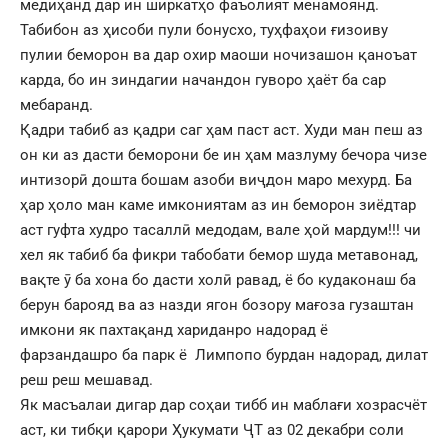
медиҳанд дар ин ширкатҳо фаъолият менамоянд.
Табибон аз ҳисоби пули бонусхо, туҳфаҳои ғизоиву
пулии беморон ва дар охир маоши ночизашон қаноъат
карда, бо ин зиндагии начандон гуворо ҳаёт ба сар
мебаранд.
Қадри табиб аз қадри саг ҳам паст аст. Худи ман пеш аз
он ки аз дасти беморони бе ин ҳам мазлуму бечора чизе
интизорӣ дошта бошам азоби виҷдон маро мехурд. Ба
ҳар ҳоло ман каме имкониятам аз ин беморон зиёдтар
аст гуфта худро тасаллӣ медодам, вале ҳой мардум!!! чи
хел як табиб ба фикри табобати бемор шуда метавонад,
вақте ӯ ба хона бо дасти холӣ равад, ё бо кудаконаш ба
берун барояд ва аз назди ягон бозору мағоза гузаштан
имкони як пахтақанд хариданро надорад ё
фарзандашро ба парк ё Лимпопо бурдан надорад, дилат
реш реш мешавад.
Як масъалаи дигар дар соҳаи тибб ин маблағи хозрасчёт
аст, ки тибқи қарори Ҳукумати ҶТ аз 02 декабри соли