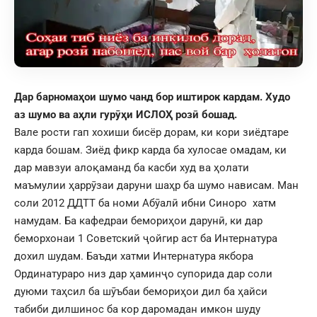
Дар барномаҳои шумо чанд бор иштирок кардам. Худо
аз шумо ва аҳли гурӯҳи ИСЛОҲ розӣ бошад.
Вале рости гап хохиши бисёр дорам, ки кори зиёдтаре
карда бошам. Зиёд фикр карда ба хулосае омадам, ки
дар мавзуи алоқаманд ба касби худ ва ҳолати
маъмулии ҳаррӯзаи даруни шаҳр ба шумо нависам. Ман
соли 2012 ДДТТ ба номи Абӯалӣ ибни Синоро хатм
намудам. Ба кафедраи бемориҳои дарунӣ, ки дар
беморхонаи 1 Советский ҷойгир аст ба Интернатура
дохил шудам. Баъди хатми Интернатура якбора
Ординатураро низ дар ҳаминҷо супорида дар соли
дуюми таҳсил ба шӯъбаи бемориҳои дил ба ҳайси
табиби дилшинос ба кор даромадан имкон шуду