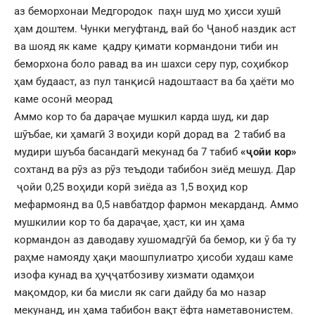
аз беморхонаи Медгородок паҳн шуд мо ҳисси хушӣ
ҳам доштем. Чунки мегуфтанд, вай бо Ҷаноб наздик аст
ва шояд як каме қадру қимати кормандони тиби ин
беморхона боло равад ва ин шахси серу пур, соҳибкор
ҳам будааст, аз пул танқисӣ надоштааст ва ба ҳаёти мо
каме осонӣ меорад
Аммо кор то ба дараҷае мушкил карда шуд, ки дар
шӯъбае, ки ҳамагӣ 3 воҳиди корӣ дорад ва 2 табиб ва
мудири шуъба басандагӣ мекунад ба 7 табиб
«ҷойи кор»
сохтанд ва рӯз аз рӯз теъдоди табибон зиёд мешуд. Дар
ҷойи 0,25 воҳиди корӣ зиёда аз 1,5 воҳид кор
мефармоянд ва 0,5 навбатдор фармон мекарданд. Аммо
мушкилии кор то ба дараҷае, ҳаст, ки ин ҳама
кормандон аз даводаву хушомадгӯӣ ба бемор, ки ӯ ба ту
раҳме намояду ҳақи маошпулиатро ҳисоби худаш каме
изофа кунад ва ҳуҷҷатбозиву хизмати одамҳои
мақомдор, ки ба мисли як саги дайду ба мо назар
мекунанд, ин ҳама табибон вақт ёфта наметавонистем.