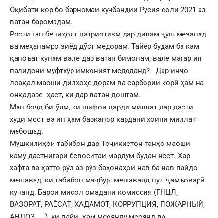
Оқибати кор бо барномаи кучбандии Русия соли 2021 аз
ватан баромадам.
Рости гап бениҳоят патриотизм дар дилам ҷуш мезанад
ва меҳанамро зиёд дӯст медорам. Тайёр будам ба кам
қаноъат кунам вале дар ватан бимонам, вале магар ин
палидони муфтхӯр имконият медоданд? Дар инҷо
лоақал маоши дилхоҳе дорам ва сарбории корӣ ҳам на
онқадаре ҳаст, ки дар ватан доштам.
Ман бояд бигӯям, ки шифои дарди миллат дар дасти
худи мост ва ин ҳам барканор кардани хоини миллат
мебошад.
Мушкилиҳои табибон дар Тоҷикистон танҳо маоши
каму дастнигари бевоситаи мардум будан нест. Ҳар
хафта ва ҳатто рӯз аз рӯз баҳонаҳои нав ба нав пайдо
мешавад, ки табибон маҷбур мешаванд пул ҷамъоварӣ
кунанд. Барои мисол омадани комиссия (ГНЦЛ,
ВАЗОРАТ, РАЁСАТ, ХАДАМОТ, КОРРУПЦИЯ, ПОЖАРНЫЙ,
АНДОЗ …..), ки пайи ҳам меоянду меоянд ва