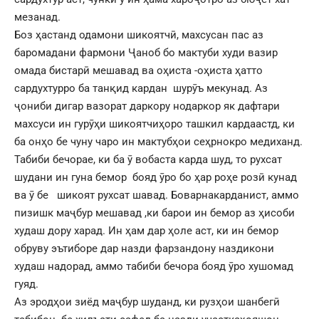
мезанад.
Боз ҳастанд одамони шикоятчӣ, махсусан пас аз
баромадани фармони Ҷаноб бо мактуби худи вазир
омада бистарӣ мешавад ва оҳиста -оҳиста ҳатто
сардухтурро ба танқид кардан шурӯъ мекунад. Аз
ҷониби дигар вазорат даркору нодаркор як дафтари
махсуси ин гурӯҳи шикоятчиҳоро ташкил кардаастд, ки
ба онҳо бе чуну чаро ин мактубҳои сеҳрнокро медиханд.
Табиби бечорае, ки ба ӯ вобаста карда шуд, то рухсат
шудани ин гуна бемор бояд ӯро бо ҳар роҳе розӣ кунад
ва ӯ бе шикоят рухсат шавад. Боварнакарданист, аммо
пизишк маҷбур мешавад ,ки барои ин бемор аз ҳисоби
худаш дору харад. Ин ҳам дар ҳоле аст, ки ин бемор
обруву эътиборе дар назди фарзандону наздикони
худаш надорад, аммо табиби бечора бояд ӯро хушомад
гуяд.
Аз эродҳои зиёд маҷбур шуданд, ки рузҳои шанбегӣ