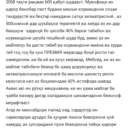
2008 таҳти рақами 600 қабул шудааст. Мувофиқи ин
қарор бинобар паст будани маоши кормандони соҳаи
тандурустӣ ва беҳтар намудани сатҳи хизматрасонӣ , аз
500сомонӣ дар шуъбаҳои терапевтӣ ва зиёда аз ин дар
бахшҳои ҷарроҳӣ бо ҳисоби 40% барои табибон ва
кормандони шуъба пешбинӣ шуда буд, аммо аз ин
маблағҳо ба дасти табиб ва кормандони миёна ва хурди
тиб гоҳ гоҳ ба ҷои ПРЕМИЯ мерасаду боқӣ рости гап
намедонем ,ки ба кӣ ва куҷо меравад. Мебояд, ки аз ин
маблағ табобати бемор бо ҳама дорувориҳо ва
хизматрасониҳои иловагӣ ба мисоли шикасту рехти
муассиса низ аз боқимондаи 60% истифода шавад.
Аммо мо ин рӯзҳо мешунавем, ки ин ҳама маблағ ба
ҷайби вазиру дигар каладамҳои шикамчарони беинсоф
мерафтааст.
Агар як мансабдори палид ояд, сардухтур ин
сармоядори дуздро ба ҳуҷраи люкси беморхона ҷой
намуда, аз супоридани пули беморхона тибқи қарори