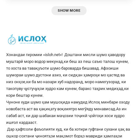
SHOW MORE
Хонандаи гиромии «
isloh.net
«! Доштани мисли шумо ҳаводору
муштарӣ моро водор мекунад,ки беш аз пеш саъю талош кунем,
то хоста ва тавақуъоти шумо бароварда бишавад. Афзоиши
шумораи шумо дустони азиз, ки сидқан ҳамроҳи мо ҳастед ва
низ онҳое,ки ба мо назари хуб надоранд, моро намегузорад, ки
такопуву ҷустуҷуҳои худро кам кунем, баракс таҳрик медиҳад,ки
кори бештар кунем.
Чуноне худи шумо ҳам мушоҳида намудед Ислоҳ минбари озоду
новобаста аст ва ҳақиқату воқеиятро мегӯяду менависад.Аз ин
сабаб аст, ки дар шабакаи маҷозии тоҷикӣ ҷойгоҳи хоси худро
ишғол кардааст.
Дар ҳафтсоли фаъолияти худ, ки ба хотири гуфтани сухани ҳақ ва
ошкор сохтани ҷиноятҳои мақомот борҳо мавриди ҳамлаҳои