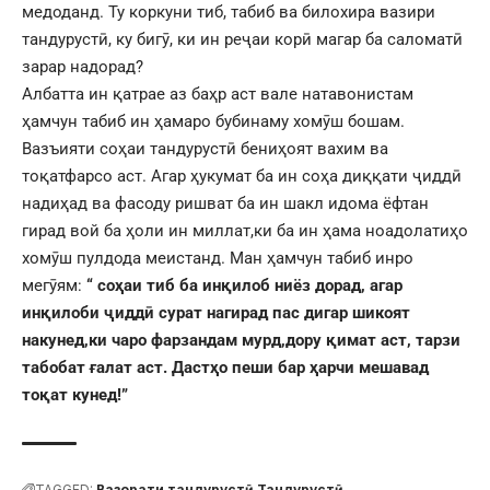
медоданд. Ту коркуни тиб, табиб ва билохира вазири
тандурустӣ, ку бигӯ, ки ин реҷаи корӣ магар ба саломатӣ
зарар надорад?
Албатта ин қатрае аз баҳр аст вале натавонистам
ҳамчун табиб ин ҳамаро бубинаму хомӯш бошам.
Вазъияти соҳаи тандурустӣ бениҳоят вахим ва
тоқатфарсо аст. Агар ҳукумат ба ин соҳа диққати ҷиддӣ
надиҳад ва фасоду ришват ба ин шакл идома ёфтан
гирад вой ба ҳоли ин миллат,ки ба ин ҳама ноадолатиҳо
хомӯш пулдода меистанд. Ман ҳамчун табиб инро
мегӯям:
“ соҳаи тиб ба инқилоб ниёз дорад, агар
инқилоби ҷиддӣ сурат нагирад пас дигар шикоят
накунед,ки чаро фарзандам мурд,дору қимат аст, тарзи
табобат ғалат аст. Дастҳо пеши бар ҳарчи мешавад
тоқат кунед!”
TAGGED:
Вазорати тандурустӣ
Тандурустӣ