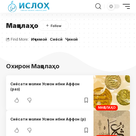
Мақолаҳо
Find More:
Иҷтимоӣ
Сиёсӣ
Ҷиноӣ
Охирон Мақолаҳо
Сиёсати молии Усмон ибни Аффон
(раз)
МАҚОЛАҲО
Сиёсати молии Усмон ибни Аффон (р)