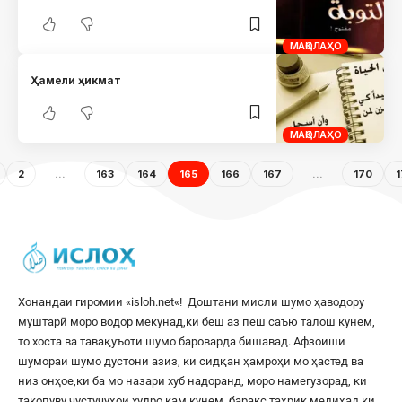
МАҚОЛАҲО
Ҳамели ҳикмат
МАҚОЛАҲО
2
…
163
164
165
166
167
…
170
1
Хонандаи гиромии «
isloh.net
«! Доштани мисли шумо ҳаводору
муштарӣ моро водор мекунад,ки беш аз пеш саъю талош кунем,
то хоста ва тавақуъоти шумо бароварда бишавад. Афзоиши
шумораи шумо дустони азиз, ки сидқан ҳамроҳи мо ҳастед ва
низ онҳое,ки ба мо назари хуб надоранд, моро намегузорад, ки
такопуву ҷустуҷуҳои худро кам кунем, баракс таҳрик медиҳад,ки