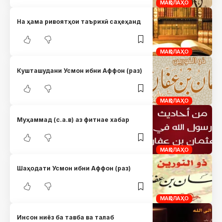
МАҚОЛАҲО
На ҳама ривоятҳои таърихӣ саҳеҳанд
МАҚОЛАҲО
Кушташудани Усмон ибни Аффон (раз)
МАҚОЛАҲО
Муҳаммад (с.а.в) аз фитнае хабар
МАҚОЛАҲО
Шаҳодати Усмон ибни Аффон (раз)
МАҚОЛАҲО
Инсон ниёз ба тавба ва талаб