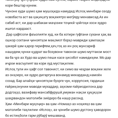
кори бештар кунем.
Чуноне худи шумо ҳам мушоҳида намудед Ислоҳ минбари озоду
новобаста аст ва ҳақиқату воқеиятро мегӯяду менависад.Аз ин
сабаб аст, ки дар шабакаи маҷозии тоҷикӣ ҷойгоҳи хоси худро
ишғол кардааст.
Дар ҳафтсоли фаъолияти худ, ки ба хотири гуфтани сухани ҳақ ва
ошкор сохтани ҷиноятҳои мақомот борҳо мавриди ҳамлаҳои
ҳакерӣ ҳам қарор гирифтем,ҳеҷ гоҳ аз ин роҳ мунсариф
нашудем,чунки қудрат ва бозувони тавонои шумо муттакои мост
ва ба ҷуз аз Худо ва шумо пеши касе ҳисобот намедиҳем. Мо дар
иҷрои масъулият ва кори худ мустақилем.
Ислоҳ тули ин ҳафт сол тавонист, ки симо ва чеҳраи воқеии хеле
аз онҳоеро, ки худро дигаргуна вонамуд мекарданд,намоён
созад. Бар алайҳи ҷиноятҳои бузрге чун, коррупсия, гардиши
ғайриқонунии маводи мухаддир, аҳкоми ғайриодилона дар
додгоҳҳо, вазифаву мансабфурушӣ,умуман нақзи ҳуқуқҳои
шаҳрвандон матолиби зиёдеро ба нашр расонд.
Ҳам «Минбари муҳоҷир» ва ҳам «Номаҳо аз ноҳияҳо ва ҳам
матолиби таҳлилии «Ислоҳ», аз ҷониби шумо дустону ҳаводорон
бо истиқболи гарм рӯбарӯ мешаванд.