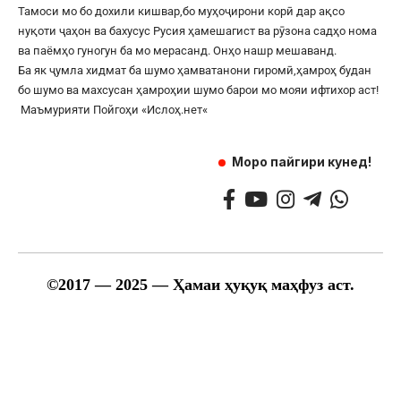
Тамоси мо бо дохили кишвар,бо муҳоҷирони корӣ дар ақсо
нуқоти ҷаҳон ва бахусус Русия ҳамешагист ва рӯзона садҳо нома
ва паёмҳо гуногун ба мо мерасанд. Онҳо нашр мешаванд.
Ба як ҷумла хидмат ба шумо ҳамватанони гиромӣ,ҳамроҳ будан
бо шумо ва махсусан ҳамроҳии шумо барои мо мояи ифтихор аст!
Маъмурияти Пойгоҳи «
Ислоҳ.нет
«
Моро пайгири кунед!
©
2017
— 2025 — Ҳамаи ҳуқуқ маҳфуз аст.