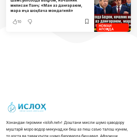
Шамсуллозода Баҳром, началник
милисаи Панҷ: «Ман аз данғараюм,
мара иҷа шоҳбача мондагияй»
10
НОМАИ
АЛОҲИДА
Хонандаи гиромии «
isloh.net
«! Доштани мисли шумо ҳаводору
муштарӣ моро водор мекунад,ки беш аз пеш саъю талош кунем,
то хоста ва тавақуъоти шумо бароварда бишавад. Афзоиши