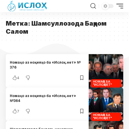
Метка:
Шамсуллозода Баҳром
Салом
Номаҳо аз ноҳияҳо ба «Ислоҳ.нет» №
376
4
НОМАҲО БА
"ИСЛОҲ.НЕТ"
Номаҳо аз ноҳияҳо ба «Ислоҳ.нет»
№364
7
НОМАҲО БА
"ИСЛОҲ.НЕТ"