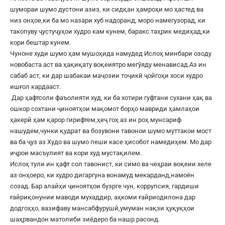
шумораи шумо дустони азиз, ки сидқан ҳамроҳи мо ҳастед ва
низ онҳое,ки ба мо назари хуб надоранд, моро намегузорад, ки
такопуву ҷустуҷуҳои худро кам кунем, баракс таҳрик медиҳад,ки
кори бештар кунем.
Чуноне худи шумо ҳам мушоҳида намудед Ислоҳ минбари озоду
новобаста аст ва ҳақиқату воқеиятро мегӯяду менависад.Аз ин
сабаб аст, ки дар шабакаи маҷозии тоҷикӣ ҷойгоҳи хоси худро
ишғол кардааст.
Дар ҳафтсоли фаъолияти худ, ки ба хотири гуфтани сухани ҳақ ва
ошкор сохтани ҷиноятҳои мақомот борҳо мавриди ҳамлаҳои
ҳакерӣ ҳам қарор гирифтем,ҳеҷ гоҳ аз ин роҳ мунсариф
нашудем,чунки қудрат ва бозувони тавонои шумо муттакои мост
ва ба ҷуз аз Худо ва шумо пеши касе ҳисобот намедиҳем. Мо дар
иҷрои масъулият ва кори худ мустақилем.
Ислоҳ тули ин ҳафт сол тавонист, ки симо ва чеҳраи воқеии хеле
аз онҳоеро, ки худро дигаргуна вонамуд мекарданд,намоён
созад. Бар алайҳи ҷиноятҳои бузрге чун, коррупсия, гардиши
ғайриқонунии маводи мухаддир, аҳкоми ғайриодилона дар
додгоҳҳо, вазифаву мансабфурушӣ,умуман нақзи ҳуқуқҳои
шаҳрвандон матолиби зиёдеро ба нашр расонд.